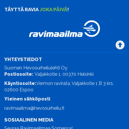
TÄYTTÄ RAVIA
JOKA PÄIVÄ
!
YHTEYSTIEDOT
Suomen Hevosurheilulehti Oy
Postiosoite:
Valjakkotie 1, 00370 Helsinki
Käyntiosoite:
Vermon ravirata, Valjakkotie 1 B 3 krs.
02600 Espoo
Yleinen sähköposti
ravimaailma@hevosurheilu.fi
SOSIAALINEN MEDIA
Seuraa Ravimaailmaa Somessa!