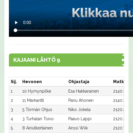
KAJAANI LÄHTÖ 9
Sij.
Hevonen
Ohjastaja
Matka:R
1
10 Hymynpilke
Esa Hakkarainen
2140:1
2
11 Markantti
Panu Ahonen
2140:2
3
5 Törmän Ohjus
Niko Jokela
2120:4
4
3 Turhalan Toivo
Paavo Lappi
2120:2
5
8 Ainutkertainen
Anssi Wiik
2120:7