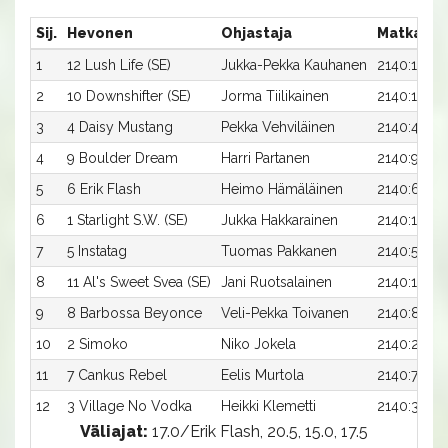
Sij.
Hevonen
Ohjastaja
Matka:Ra
1
12 Lush Life (SE)
Jukka-Pekka Kauhanen
2140:12
2
10 Downshifter (SE)
Jorma Tiilikainen
2140:10
3
4 Daisy Mustang
Pekka Vehviläinen
2140:4
4
9 Boulder Dream
Harri Partanen
2140:9
5
6 Erik Flash
Heimo Hämäläinen
2140:6
6
1 Starlight S.W. (SE)
Jukka Hakkarainen
2140:1
7
5 Instatag
Tuomas Pakkanen
2140:5
8
11 Al's Sweet Svea (SE)
Jani Ruotsalainen
2140:11
9
8 Barbossa Beyonce
Veli-Pekka Toivanen
2140:8
10
2 Simoko
Niko Jokela
2140:2
11
7 Cankus Rebel
Eelis Murtola
2140:7
12
3 Village No Vodka
Heikki Klemetti
2140:3
Väliajat:
17.0/Erik Flash, 20.5, 15.0, 17.5