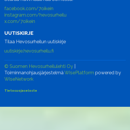
facebook.com/7oikein
instagram.com/hevosurheilu
x.com/7oikein
UUTISKIRJE
Tilaa Hevosurheilun uutiskirje
uutiskirje.hevosurheilu.fi
© Suomen Hevosurheilulehti Oy
|
Toiminnanohjausjärjestelmä
WisePlatform
powered by
WiseNetwork
Tietosuojaseloste