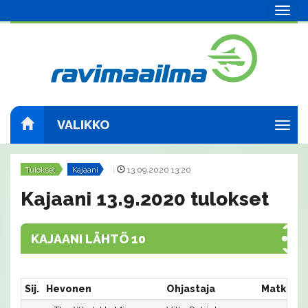
Navig
VALIKKO
Navig
Tulokset
Kajaani
|
13.09.2020 13:20
Kajaani 13.9.2020 tulokset
KAJAANI LÄHTÖ 10
Sij.
Hevonen
Ohjastaja
Matka:Ra