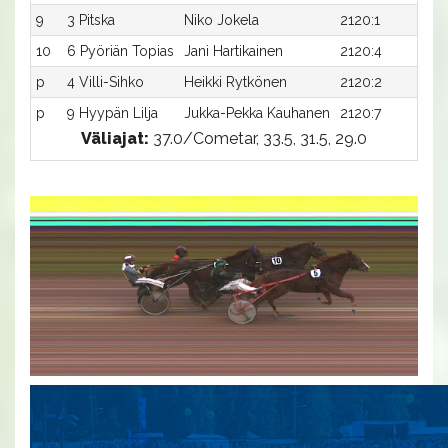
9
3 Pitska
Niko Jokela
2120:1
34
10
6 Pyöriän Topias
Jani Hartikainen
2120:4
35
p
4 Villi-Sihko
Heikki Rytkönen
2120:2
-
p
9 Hyypän Lilja
Jukka-Pekka Kauhanen
2120:7
-
Väliajat:
37.0/Cometar, 33.5, 31.5, 29.0