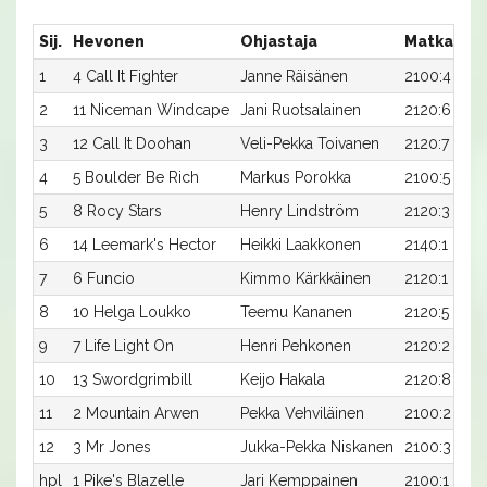
Sij.
Hevonen
Ohjastaja
Matka:Rat
1
4 Call It Fighter
Janne Räisänen
2100:4
2
11 Niceman Windcape
Jani Ruotsalainen
2120:6
3
12 Call It Doohan
Veli-Pekka Toivanen
2120:7
4
5 Boulder Be Rich
Markus Porokka
2100:5
5
8 Rocy Stars
Henry Lindström
2120:3
6
14 Leemark's Hector
Heikki Laakkonen
2140:1
7
6 Funcio
Kimmo Kärkkäinen
2120:1
8
10 Helga Loukko
Teemu Kananen
2120:5
9
7 Life Light On
Henri Pehkonen
2120:2
10
13 Swordgrimbill
Keijo Hakala
2120:8
11
2 Mountain Arwen
Pekka Vehviläinen
2100:2
12
3 Mr Jones
Jukka-Pekka Niskanen
2100:3
hpl
1 Pike's Blazelle
Jari Kemppainen
2100:1