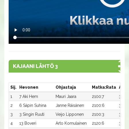
KAJAANI LÄHTÖ 3
Sij.
Hevonen
Ohjastaja
Matka:Rata
Aika
1
7 Aki Hem
Mauri Jaara
2100:7
32,7
2
6 Säpin Suhina
Janne Räisänen
2100:6
33,0
3
3 Singin Ruuti
Veijo Lipponen
2100:3
33,6
4
13 Boveri
Arto Komulainen
2120:6
32,7