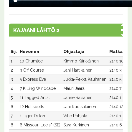
KAJAANI LÄHTÖ 2
Sij.
Hevonen
Ohjastaja
Matka:Rat
1
10 Chumlee
Kimmo Kärkkäinen
2140:10
2
3 Off Course
Jani Hartikainen
2140:3
3
5 Express Eve
Jukka-Pekka Kauhanen
2140:5
4
7 Killing Windcape
Mauri Jaara
2140:7
5
11 Tagged Artist
Janne Räisänen
2140:11
6
12 Hellsbells
Jani Ruotsalainen
2140:12
7
1 Tiger Dillon
Ville Pohjola
2140:1
8
6 Missouri Leejs* (SE)
Sara Kurkinen
2140:6