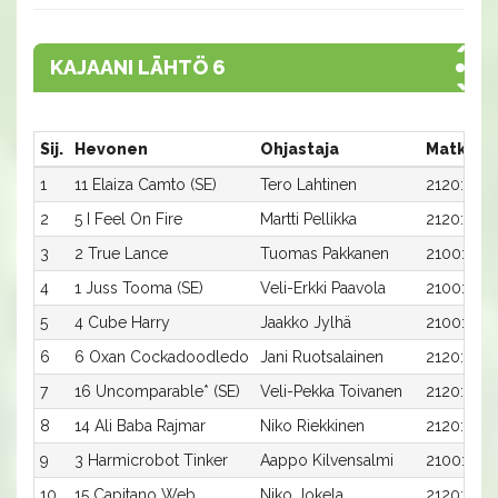
KAJAANI LÄHTÖ 6
Sij.
Hevonen
Ohjastaja
Matka:R
1
11 Elaiza Camto (SE)
Tero Lahtinen
2120:7
2
5 I Feel On Fire
Martti Pellikka
2120:1
3
2 True Lance
Tuomas Pakkanen
2100:2
4
1 Juss Tooma (SE)
Veli-Erkki Paavola
2100:1
5
4 Cube Harry
Jaakko Jylhä
2100:4
6
6 Oxan Cockadoodledo
Jani Ruotsalainen
2120:2
7
16 Uncomparable* (SE)
Veli-Pekka Toivanen
2120:12
8
14 Ali Baba Rajmar
Niko Riekkinen
2120:10
9
3 Harmicrobot Tinker
Aappo Kilvensalmi
2100:3
10
15 Capitano Web
Niko Jokela
2120:11