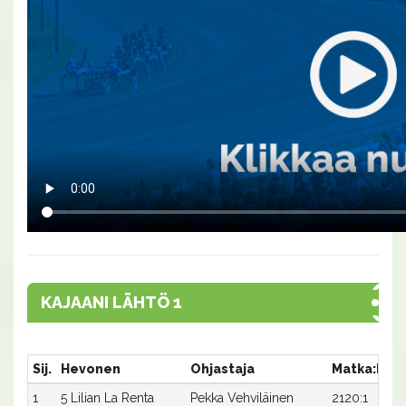
KAJAANI LÄHTÖ 1
Sij.
Hevonen
Ohjastaja
Matka:Rat
1
5 Lilian La Renta
Pekka Vehviläinen
2120:1