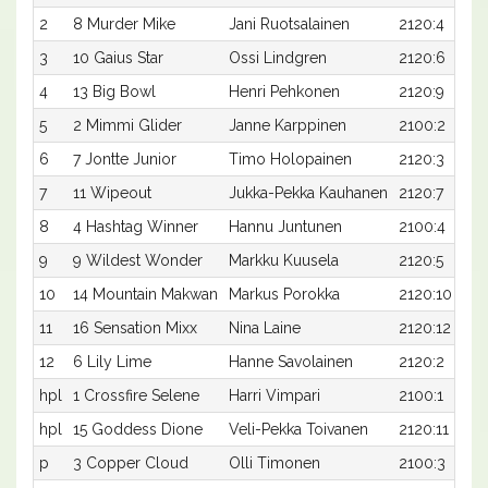
2
8 Murder Mike
Jani Ruotsalainen
2120:4
3
10 Gaius Star
Ossi Lindgren
2120:6
4
13 Big Bowl
Henri Pehkonen
2120:9
5
2 Mimmi Glider
Janne Karppinen
2100:2
6
7 Jontte Junior
Timo Holopainen
2120:3
7
11 Wipeout
Jukka-Pekka Kauhanen
2120:7
8
4 Hashtag Winner
Hannu Juntunen
2100:4
9
9 Wildest Wonder
Markku Kuusela
2120:5
10
14 Mountain Makwan
Markus Porokka
2120:10
11
16 Sensation Mixx
Nina Laine
2120:12
12
6 Lily Lime
Hanne Savolainen
2120:2
hpl
1 Crossfire Selene
Harri Vimpari
2100:1
hpl
15 Goddess Dione
Veli-Pekka Toivanen
2120:11
p
3 Copper Cloud
Olli Timonen
2100:3