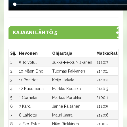
KAJAANI LÄHTÖ 5
Sij.
Hevonen
Ohjastaja
Matka:Rata
A
1
5 Toivotuli
Jukka-Pekka Niskanen
2120:3
30
2
10 Mäen Eino
Tuomas Pakkanen
2140:1
29
3
11 Pontriot
Keijo Hakala
2140:2
29
4
12 Kuuraparta
Markku Kuusela
2140:3
30
5
1 Cometar
Markus Porokka
2100:1
32
6
7 Kardi
Janne Räisänen
2120:5
31
7
8 Lahjottu
Mauri Jaara
2120:6
31
8
2 Eko-Ester
Niko Riekkinen
2100:2
33