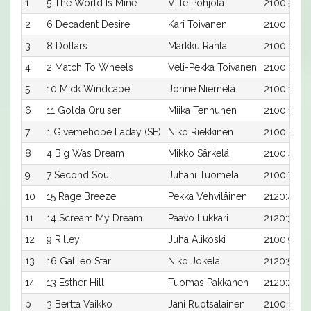
1
5 The World Is Mine
Ville Pohjola
2100:5
2
6 Decadent Desire
Kari Toivanen
2100:6
3
8 Dollars
Markku Ranta
2100:8
4
2 Match To Wheels
Veli-Pekka Toivanen
2100:2
5
10 Mick Windcape
Jonne Niemelä
2100:10
6
11 Golda Qruiser
Miika Tenhunen
2100:11
7
1 Givemehope Laday (SE)
Niko Riekkinen
2100:1
8
4 Big Was Dream
Mikko Särkelä
2100:4
9
7 Second Soul
Juhani Tuomela
2100:7
10
15 Rage Breeze
Pekka Vehviläinen
2120:4
11
14 Scream My Dream
Paavo Lukkari
2120:3
12
9 Rilley
Juha Alikoski
2100:9
13
16 Galileo Star
Niko Jokela
2120:5
14
13 Esther Hill
Tuomas Pakkanen
2120:2
p
3 Bertta Vaikko
Jani Ruotsalainen
2100:3