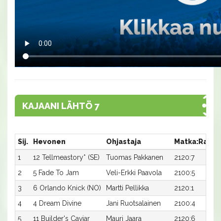
KAJAANI LÄHTÖ 7
Sij.
Hevonen
Ohjastaja
Matka:Rata
1
12 Tellmeastory* (SE)
Tuomas Pakkanen
2120:7
2
5 Fade To Jam
Veli-Erkki Paavola
2100:5
3
6 Orlando Knick (NO)
Martti Pellikka
2120:1
4
4 Dream Divine
Jani Ruotsalainen
2100:4
5
11 Builder's Caviar
Mauri Jaara
2120:6