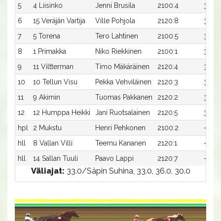
5
4 Liisinko
Jenni Brusila
2100:4
33,9x
6
15 Veräjän Vartija
Ville Pohjola
2120:8
33,3x
7
5 Torena
Tero Lahtinen
2100:5
34,2x
8
1 Primakka
Niko Riekkinen
2100:1
34,2x
9
11 Viltterman
Timo Mäkäräinen
2120:4
33,4
10
10 Tellun Visu
Pekka Vehviläinen
2120:3
34,0
11
9 Akimin
Tuomas Pakkanen
2120:2
35,8x
12
12 Humppa Heikki
Jani Ruotsalainen
2120:5
38,5x
hpl
2 Mukstu
Henri Pehkonen
2100:2
-
hll
8 Vallan Villi
Teemu Kananen
2120:1
-
hll
14 Sallan Tuuli
Paavo Lappi
2120:7
-
Väliajat:
33.0/Säpin Suhina, 33.0, 36.0, 30.0