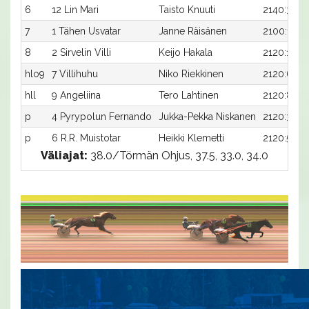
6
12 Lin Mari
Taisto Knuuti
2140:3
7
1 Tähen Usvatar
Janne Räisänen
2100:1
8
2 Sirvelin Villi
Keijo Hakala
2120:1
hlo9
7 Villihuhu
Niko Riekkinen
2120:6
hll
9 Angeliina
Tero Lahtinen
2120:8
p
4 Pyrypolun Fernando
Jukka-Pekka Niskanen
2120:3
p
6 R.R. Muistotar
Heikki Klemetti
2120:5
Väliajat:
38.0/Törmän Ohjus, 37.5, 33.0, 34.0