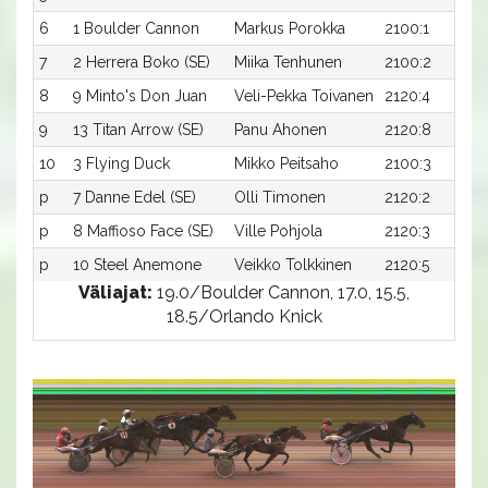
6
1 Boulder Cannon
Markus Porokka
2100:1
7
2 Herrera Boko (SE)
Miika Tenhunen
2100:2
8
9 Minto's Don Juan
Veli-Pekka Toivanen
2120:4
9
13 Titan Arrow (SE)
Panu Ahonen
2120:8
10
3 Flying Duck
Mikko Peitsaho
2100:3
p
7 Danne Edel (SE)
Olli Timonen
2120:2
p
8 Maffioso Face (SE)
Ville Pohjola
2120:3
p
10 Steel Anemone
Veikko Tolkkinen
2120:5
Väliajat:
19.0/Boulder Cannon, 17.0, 15.5,
18.5/Orlando Knick