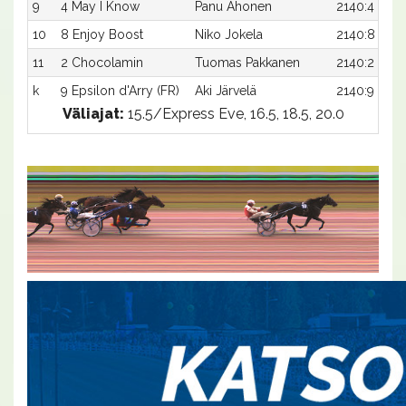
9
4 May I Know
Panu Ahonen
2140:4
10
8 Enjoy Boost
Niko Jokela
2140:8
11
2 Chocolamin
Tuomas Pakkanen
2140:2
k
9 Epsilon d'Arry (FR)
Aki Järvelä
2140:9
Väliajat:
15.5/Express Eve, 16.5, 18.5, 20.0