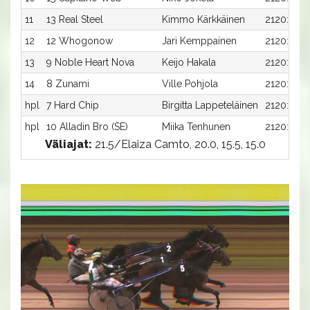
11
13 Real Steel
Kimmo Kärkkäinen
2120:9
12
12 Whogonow
Jari Kemppainen
2120:8
13
9 Noble Heart Nova
Keijo Hakala
2120:5
14
8 Zunami
Ville Pohjola
2120:4
hpl
7 Hard Chip
Birgitta Lappeteläinen
2120:3
hpl
10 Alladin Bro (SE)
Miika Tenhunen
2120:6
Väliajat:
21.5/Elaiza Camto, 20.0, 15.5, 15.0