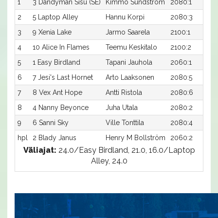
1
3 Dandyman Sisu (SE)
Kimmo Sundström
2080:1
2
5 Laptop Alley
Hannu Korpi
2080:3
3
9 Xenia Lake
Jarmo Saarela
2100:1
4
10 Alice In Flames
Teemu Keskitalo
2100:2
5
1 Easy Birdland
Tapani Jauhola
2060:1
6
7 Jesi's Last Hornet
Arto Laaksonen
2080:5
7
8 Vex Ant Hope
Antti Ristola
2080:6
8
4 Nanny Beyonce
Juha Utala
2080:2
9
6 Sanni Sky
Ville Tonttila
2080:4
hpl
2 Blady Janus
Henry M Bollström
2060:2
Väliajat:
24.0/Easy Birdland, 21.0, 16.0/Laptop
Alley, 24.0