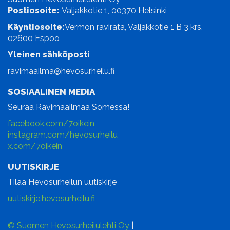
Postiosoite:
Valjakkotie 1, 00370 Helsinki
Käyntiosoite:
Vermon ravirata, Valjakkotie 1 B 3 krs.
02600 Espoo
Yleinen sähköposti
ravimaailma@hevosurheilu.fi
SOSIAALINEN MEDIA
Seuraa Ravimaailmaa Somessa!
facebook.com/7oikein
instagram.com/hevosurheilu
x.com/7oikein
UUTISKIRJE
Tilaa Hevosurheilun uutiskirje
uutiskirje.hevosurheilu.fi
© Suomen Hevosurheilulehti Oy
|