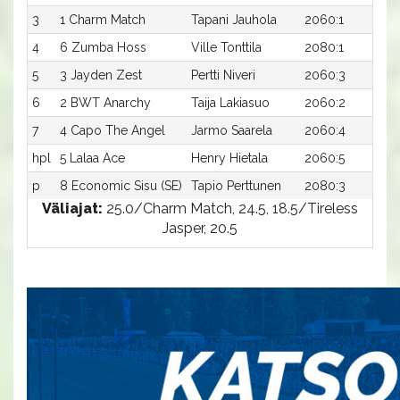
3
1 Charm Match
Tapani Jauhola
2060:1
23
4
6 Zumba Hoss
Ville Tonttila
2080:1
2
5
3 Jayden Zest
Pertti Niveri
2060:3
2
6
2 BWT Anarchy
Taija Lakiasuo
2060:2
2
7
4 Capo The Angel
Jarmo Saarela
2060:4
24
hpl
5 Lalaa Ace
Henry Hietala
2060:5
-
p
8 Economic Sisu (SE)
Tapio Perttunen
2080:3
-
Väliajat:
25.0/Charm Match, 24.5, 18.5/Tireless
Jasper, 20.5