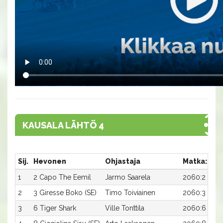
KAUSALA LÄHTÖ 4
Sij.
Hevonen
Ohjastaja
Matka:Rat
1
2 Capo The Eemil
Jarmo Saarela
2060:2
2
3 Giresse Boko (SE)
Timo Toiviainen
2060:3
3
6 Tiger Shark
Ville Tonttila
2060:6