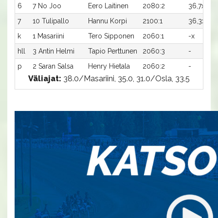
6
7 No Joo
Eero Laitinen
2080:2
36,7x
-
7
10 Tulipallo
Hannu Korpi
2100:1
36,3x
-
k
1 Masariini
Tero Sipponen
2060:1
-x
-
hll
3 Antin Helmi
Tapio Perttunen
2060:3
-
-
p
2 Saran Salsa
Henry Hietala
2060:2
-
-
Väliajat:
38.0/Masariini, 35.0, 31.0/Osla, 33.5