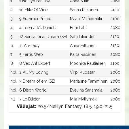
1
1 Nelilyn Fantasy
Anna Sulin
2060:1
2
10 Elite Of Vice
Sanna Riikonen
2120:1
3
9 Summer Prince
Maarit Vainiomäki
2100:2
4
4 Leemark's Daniella
Enni Lahti
2080:2
5
12 Sensational Dream (SE)
Satu Likander
2120:3
6
11 An-Lady
Anna Hiltunen
2120:2
7
5 Ferris Web
Kaisa Räsänen
2080:3
8
8 Vex Ant Expert
Moonika Rautiainen
2100:1
hpl
2 All My Loving
Virpi Kuossari
2060:2
hpl
3 Dream of'em (SE)
Marianne Tamminen
2080:1
hpl
6 Dison World
Eveliina Sarismala
2080:4
hll
7 Le Blixten
Miia Myllymäki
2080:5
Väliajat:
20.5/Nelilyn Fantasy, 18.5, 19.0, 21.5