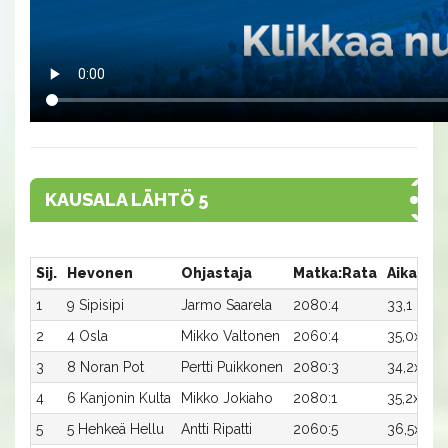
KAUSALA LÄHTÖ 5
Sij.
Hevonen
Ohjastaja
Matka:Rata
Aika
Pa
1
9 Sipisipi
Jarmo Saarela
2080:4
33,1
2 
2
4 Osla
Mikko Valtonen
2060:4
35,0x
1 
3
8 Noran Pot
Pertti Puikkonen
2080:3
34,2x
6
4
6 Kanjonin Kulta
Mikko Jokiaho
2080:1
35,2x
4
5
5 Hehkeä Hellu
Antti Ripatti
2060:5
36,5x
2