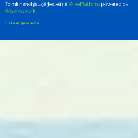
Toiminnanohjausjärjestelmä
WisePlatform
powered by
WiseNetwork
Tietosuojaseloste