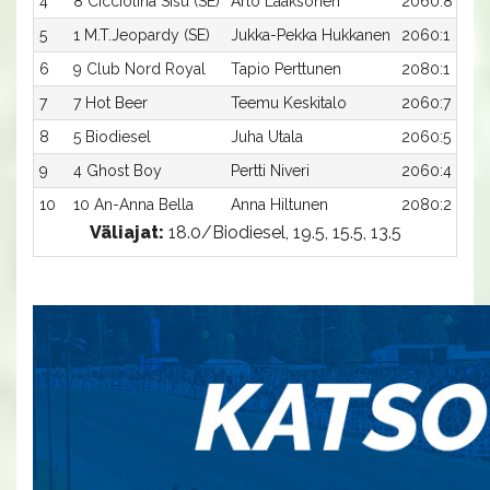
4
8 Cicciolina Sisu (SE)
Arto Laaksonen
2060:8
5
1 M.T.Jeopardy (SE)
Jukka-Pekka Hukkanen
2060:1
6
9 Club Nord Royal
Tapio Perttunen
2080:1
7
7 Hot Beer
Teemu Keskitalo
2060:7
8
5 Biodiesel
Juha Utala
2060:5
9
4 Ghost Boy
Pertti Niveri
2060:4
10
10 An-Anna Bella
Anna Hiltunen
2080:2
Väliajat:
18.0/Biodiesel, 19.5, 15.5, 13.5