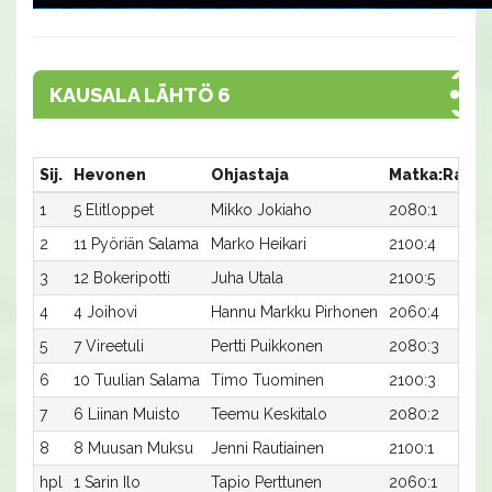
KAUSALA LÄHTÖ 6
Sij.
Hevonen
Ohjastaja
Matka:Rata
1
5 Elitloppet
Mikko Jokiaho
2080:1
2
11 Pyöriän Salama
Marko Heikari
2100:4
3
12 Bokeripotti
Juha Utala
2100:5
4
4 Joihovi
Hannu Markku Pirhonen
2060:4
5
7 Vireetuli
Pertti Puikkonen
2080:3
6
10 Tuulian Salama
Timo Tuominen
2100:3
7
6 Liinan Muisto
Teemu Keskitalo
2080:2
8
8 Muusan Muksu
Jenni Rautiainen
2100:1
hpl
1 Sarin Ilo
Tapio Perttunen
2060:1