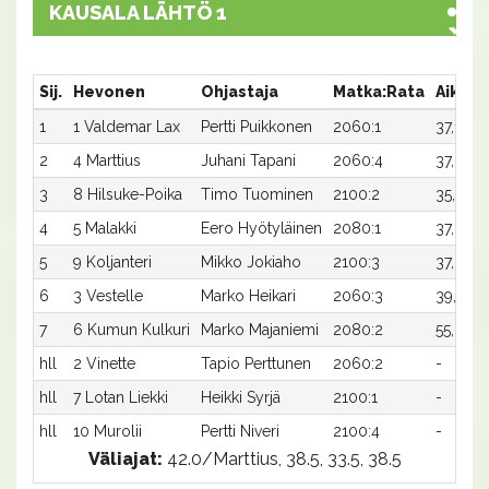
KAUSALA LÄHTÖ 1
Sij.
Hevonen
Ohjastaja
Matka:Rata
Aika
1
1 Valdemar Lax
Pertti Puikkonen
2060:1
37,1
2
4 Marttius
Juhani Tapani
2060:4
37,2
3
8 Hilsuke-Poika
Timo Tuominen
2100:2
35,9
4
5 Malakki
Eero Hyötyläinen
2080:1
37,2
5
9 Koljanteri
Mikko Jokiaho
2100:3
37,0x
6
3 Vestelle
Marko Heikari
2060:3
39,0x
7
6 Kumun Kulkuri
Marko Majaniemi
2080:2
55,2x
hll
2 Vinette
Tapio Perttunen
2060:2
-
hll
7 Lotan Liekki
Heikki Syrjä
2100:1
-
hll
10 Murolii
Pertti Niveri
2100:4
-
Väliajat:
42.0/Marttius, 38.5, 33.5, 38.5