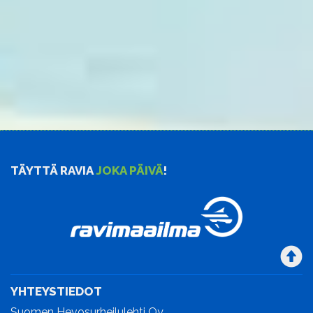
TÄYTTÄ RAVIA
JOKA PÄIVÄ
!
YHTEYSTIEDOT
Suomen Hevosurheilulehti Oy