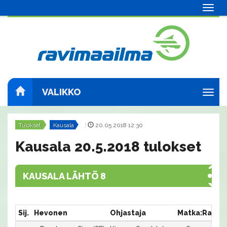
Navig
VALIKKO
Navig
Tulokset
Kausala
|
20.05.2018 12:30
Kausala 20.5.2018 tulokset
KAUSALA LÄHTÖ 8
Sij.
Hevonen
Ohjastaja
Matka:Rata