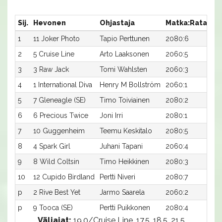
Sij.
Hevonen
Ohjastaja
Matka:Rata
Ai
1
11 Joker Photo
Tapio Perttunen
2080:6
17,
2
5 Cruise Line
Arto Laaksonen
2060:5
18,
3
3 Raw Jack
Tomi Wahlsten
2060:3
18
4
1 International Diva
Henry M Bollström
2060:1
18,
5
7 Gleneagle (SE)
Timo Toiviainen
2080:2
18,
6
6 Precious Twice
Joni Irri
2080:1
18,
7
10 Guggenheim
Teemu Keskitalo
2080:5
18,
8
4 Spark Girl
Juhani Tapani
2060:4
19,
9
8 Wild Coltsin
Timo Heikkinen
2080:3
19,
10
12 Cupido Birdland
Pertti Niveri
2080:7
20
p
2 Rive Best Yet
Jarmo Saarela
2060:2
-
p
9 Tooca (SE)
Pertti Puikkonen
2080:4
-
Väliajat:
19.0/Cruise Line, 17.5, 18.5, 21.5