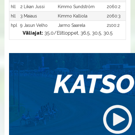
hll
2 Likan Jussi
Kimmo Sundström
2060:2
hll
3 Maiaus
Kimmo Kalliola
2060:3
hpl
9 Jasun Velho
Jarmo Saarela
2100:2
Väliajat:
35.0/Elitloppet, 36.5, 30.5, 30.5