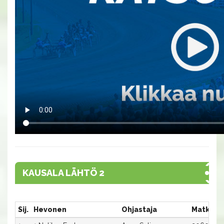
KAUSALA LÄHTÖ 2
Sij.
Hevonen
Ohjastaja
Matka:R