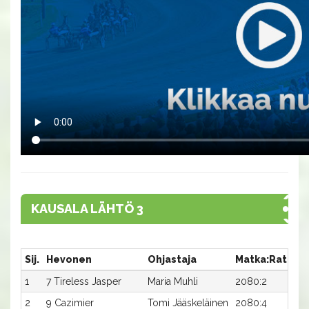
KAUSALA LÄHTÖ 3
Sij.
Hevonen
Ohjastaja
Matka:Rata
A
1
7 Tireless Jasper
Maria Muhli
2080:2
21
2
9 Cazimier
Tomi Jääskeläinen
2080:4
21