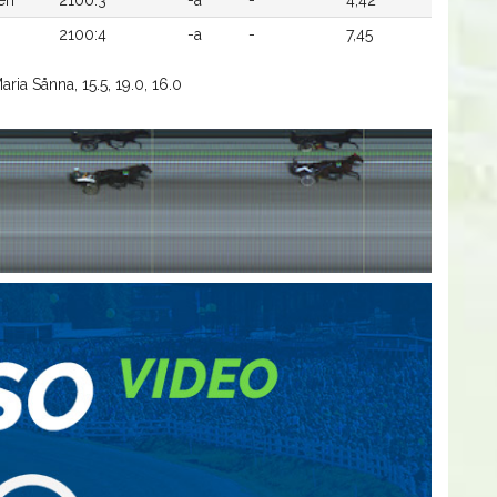
2100:4
-a
-
7,45
ria Sånna, 15.5, 19.0, 16.0