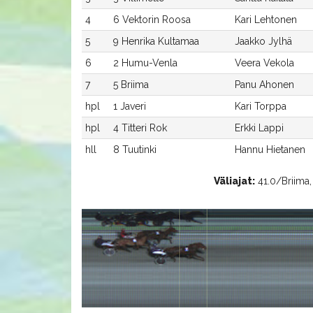
4
6 Vektorin Roosa
Kari Lehtonen
5
9 Henrika Kultamaa
Jaakko Jylhä
6
2 Humu-Venla
Veera Vekola
7
5 Briima
Panu Ahonen
hpl
1 Javeri
Kari Torppa
hpl
4 Titteri Rok
Erkki Lappi
hll
8 Tuutinki
Hannu Hietanen
Väliajat:
41.0/Briima, 