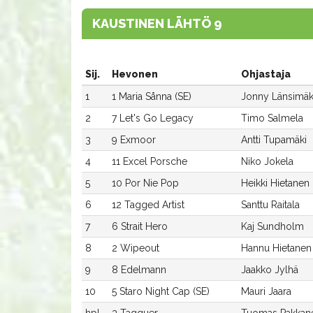
KAUSTINEN LÄHTÖ 9
Sij.
Hevonen
Ohjastaja
1
1 Maria Sånna (SE)
Jonny Länsimäk
2
7 Let's Go Legacy
Timo Salmela
3
9 Exmoor
Antti Tupamäki
4
11 Excel Porsche
Niko Jokela
5
10 Por Nie Pop
Heikki Hietanen
6
12 Tagged Artist
Santtu Raitala
7
6 Strait Hero
Kaj Sundholm
8
2 Wipeout
Hannu Hietanen
9
8 Edelmann
Jaakko Jylhä
10
5 Staro Night Cap (SE)
Mauri Jaara
hpl
3 Tagquer
Tuomas Pakkan