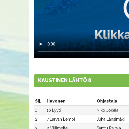
KAUSTINEN LÄHTÖ 8
Sij.
Hevonen
Ohjastaja
1
10 Lyyti
Niko Jokela
2
7 Larvan Lempi
Juha Länsimäki
3
3 Villimette
Santtu Raitala