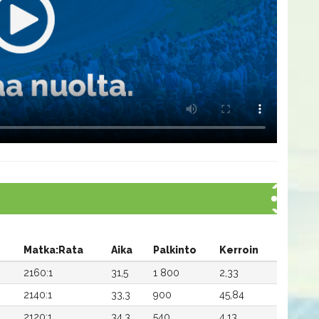
Matka:Rata
Aika
Palkinto
Kerroin
2160:1
31,5
1 800
2,33
2140:1
33,3
900
45,84
2120:1
34,3
540
4,13