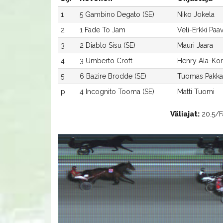
1
5 Gambino Degato (SE)
Niko Jokela
2
1 Fade To Jam
Veli-Erkki Paa
3
2 Diablo Sisu (SE)
Mauri Jaara
4
3 Umberto Croft
Henry Ala-Kor
5
6 Bazire Brodde (SE)
Tuomas Pakk
p
4 Incognito Tooma (SE)
Matti Tuomi
Väliajat:
20.5/Fa