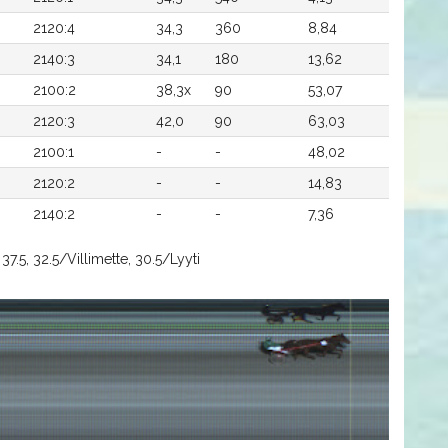
2120:4
34,3
360
8,84
2140:3
34,1
180
13,62
2100:2
38,3x
90
53,07
2120:3
42,0
90
63,03
2100:1
-
-
48,02
2120:2
-
-
14,83
2140:2
-
-
7,36
37.5, 32.5/Villimette, 30.5/Lyyti