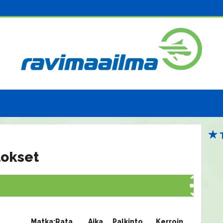
lokset
Matka:Rata
Aika
Palkinto
Kerroin