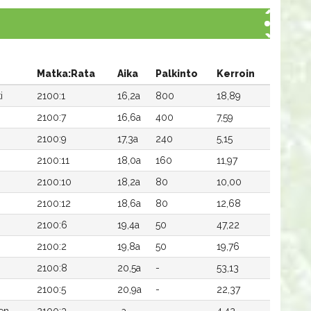
Matka:Rata
Aika
Palkinto
Kerroin
i
2100:1
16,2a
800
18,89
2100:7
16,6a
400
7,59
2100:9
17,3a
240
5,15
2100:11
18,0a
160
11,97
2100:10
18,2a
80
10,00
2100:12
18,6a
80
12,68
2100:6
19,4a
50
47,22
2100:2
19,8a
50
19,76
2100:8
20,5a
-
53,13
2100:5
20,9a
-
22,37
en
2100:3
-a
-
4,42