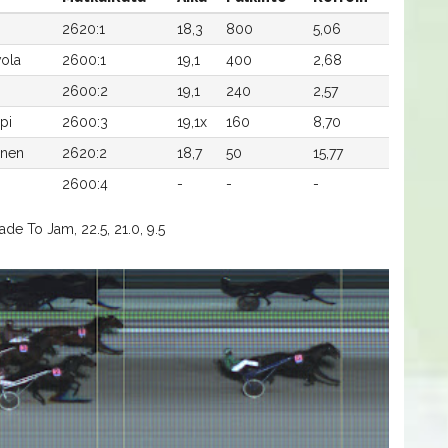
2620:1
18,3
800
5,06
vola
2600:1
19,1
400
2,68
2600:2
19,1
240
2,57
pi
2600:3
19,1x
160
8,70
anen
2620:2
18,7
50
15,77
2600:4
-
-
-
de To Jam, 22.5, 21.0, 9.5