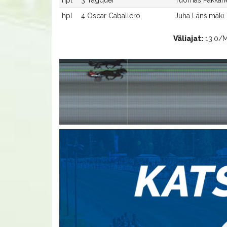
hpl
4 Oscar Caballero
Juha Länsimäki
Väliajat:
13.0/Ma