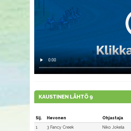
KAUSTINEN LÄHTÖ 9
Sij.
Hevonen
Ohjastaja
1
3 Fancy Creek
Niko Jokela