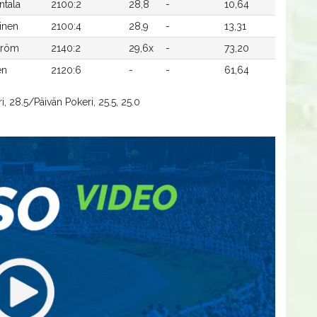
ntala
2100:2
28,8
-
10,64
inen
2100:4
28,9
-
13,31
tröm
2140:2
29,6x
-
73,20
en
2120:6
-
-
61,64
, 28.5/Päivän Pokeri, 25.5, 25.0