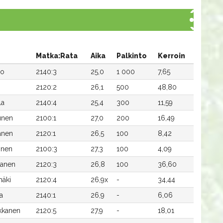
Matka:Rata
Aika
Palkinto
Kerroin
lo
2140:3
25,0
1 000
7,65
2120:2
26,1
500
48,80
la
2140:4
25,4
300
11,59
unen
2100:1
27,0
200
16,49
anen
2120:1
26,5
100
8,42
inen
2100:3
27,3
100
4,09
tanen
2120:3
26,8
100
36,60
mäki
2120:4
26,9x
-
34,44
a
2140:1
26,9
-
6,06
kkanen
2120:5
27,9
-
18,01