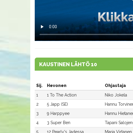
KAUSTINEN LÄHTÖ 10
Sij.
Hevonen
Ohjastaja
1
1 To The Action
Niko Jokela
2
5 Japp (SE)
Hannu Torvine
3
9 Harppyee
Hannu Hietane
4
3 Super Ben
Tapani Salojen
5
12 Pearly's Jadessa
Maria Virtanen