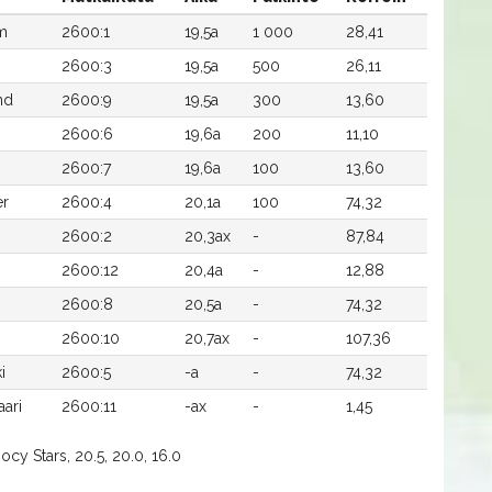
m
2600:1
19,5a
1 000
28,41
2600:3
19,5a
500
26,11
nd
2600:9
19,5a
300
13,60
2600:6
19,6a
200
11,10
2600:7
19,6a
100
13,60
er
2600:4
20,1a
100
74,32
2600:2
20,3ax
-
87,84
2600:12
20,4a
-
12,88
2600:8
20,5a
-
74,32
2600:10
20,7ax
-
107,36
i
2600:5
-a
-
74,32
aari
2600:11
-ax
-
1,45
cy Stars, 20.5, 20.0, 16.0