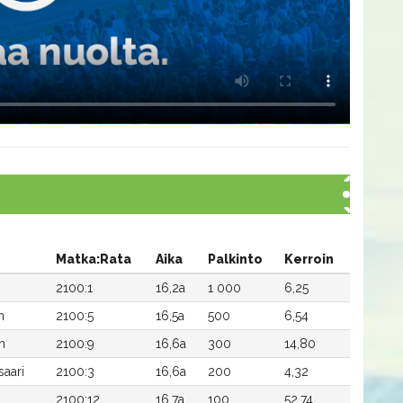
Matka:Rata
Aika
Palkinto
Kerroin
2100:1
16,2a
1 000
6,25
n
2100:5
16,5a
500
6,54
n
2100:9
16,6a
300
14,80
saari
2100:3
16,6a
200
4,32
2100:12
16,7a
100
52,74