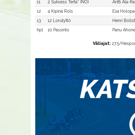
11
2 Suksess Terta* (NO)
Antti Ala-Ra
12
4 Kipinä Rols
Esa Holopa
13
12 Lorutyttö
Henri Bolls
hpl
10 Passinto
Panu Ahon
Väliajat:
27.5/Hespori