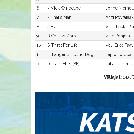
6
7 Mick Windcape
Jonne Niemel
7
2 That's Man
Antti Pöytälaa
8
4 Evi
Ville-Pekka Ra
9
8 Cankus Zorro
Ville Pohjola
10
6 Thirst For Life
Veli-Erkki Paav
11
11 Langen's Hound Dog
Tapio Torppa
p
10 Taita Hills (SE)
Juha Länsimäk
Väliajat:
14.5/S