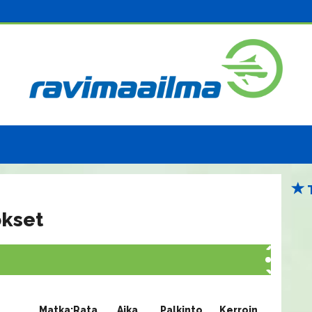
okset
Matka:Rata
Aika
Palkinto
Kerroin