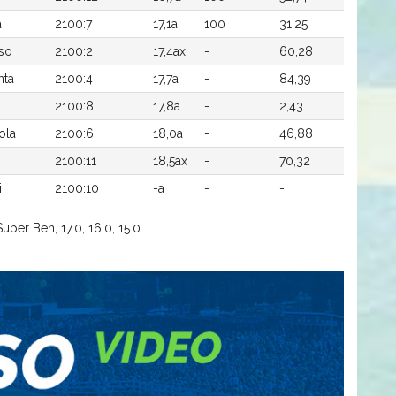
ä
2100:7
17,1a
100
31,25
kso
2100:2
17,4ax
-
60,28
nta
2100:4
17,7a
-
84,39
2100:8
17,8a
-
2,43
ola
2100:6
18,0a
-
46,88
2100:11
18,5ax
-
70,32
i
2100:10
-a
-
-
uper Ben, 17.0, 16.0, 15.0