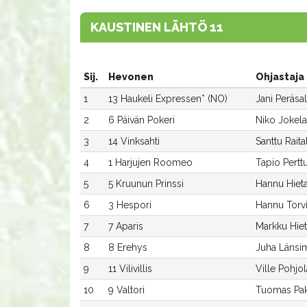
KAUSTINEN LÄHTÖ 11
Sij.
Hevonen
Ohjastaja
1
13 Haukeli Expressen* (NO)
Jani Peräsa
2
6 Päivän Pokeri
Niko Jokela
3
14 Vinksahti
Santtu Raita
4
1 Harjujen Roomeo
Tapio Pertt
5
5 Kruunun Prinssi
Hannu Hiet
6
3 Hespori
Hannu Torv
7
7 Aparis
Markku Hie
8
8 Erehys
Juha Länsi
9
11 Vilivillis
Ville Pohjol
10
9 Valtori
Tuomas Pa