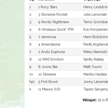
1
1 Rocy Stars
Henry Lindströ
2
3 Stoneisle Rocket
Juha Länsimäki
3
9 Nordic Nightmare
Terno Grönstra
4
6 Himalaya Quick* (FR)
Esa Holopainen
5
7 Jennirosa
Henri Bollström
6
4 Amandasine
Pentti Argilland
7
2 Arctic Euphoria
Mikko Niemistö
8
12 MAS Emotion
Santtu Raitala
9
8 Joona Star
Matti Tuomi
10
10 Silweera
Markku Hautala
hpl
5 First Boost
Jonny Länsimäk
k
11 Maxxio (US)
Tapani Salojens
Väliajat:
16.0/Ro