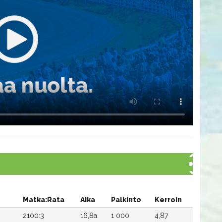
Matka:Rata
Aika
Palkinto
Kerroin
2100:3
16,8a
1 000
4,87