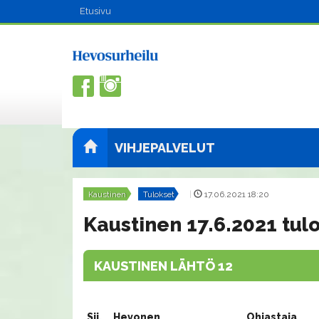
Etusivu
VIHJEPALVELUT
Kaustinen
Tulokset
|
17.06.2021 18:20
Kaustinen 17.6.2021 tul
KAUSTINEN LÄHTÖ 12
Sij.
Hevonen
Ohjastaja