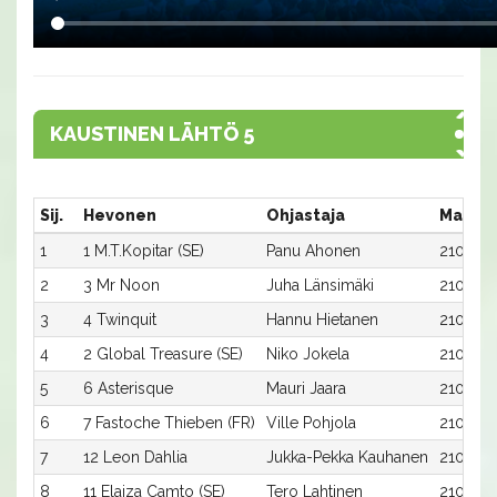
KAUSTINEN LÄHTÖ 5
Sij.
Hevonen
Ohjastaja
Matka:
1
1 M.T.Kopitar (SE)
Panu Ahonen
2100:1
2
3 Mr Noon
Juha Länsimäki
2100:3
3
4 Twinquit
Hannu Hietanen
2100:4
4
2 Global Treasure (SE)
Niko Jokela
2100:2
5
6 Asterisque
Mauri Jaara
2100:6
6
7 Fastoche Thieben (FR)
Ville Pohjola
2100:7
7
12 Leon Dahlia
Jukka-Pekka Kauhanen
2100:12
8
11 Elaiza Camto (SE)
Tero Lahtinen
2100:11