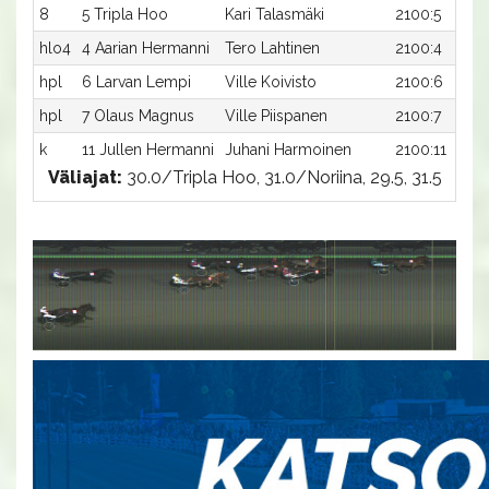
8
5 Tripla Hoo
Kari Talasmäki
2100:5
hlo4
4 Aarian Hermanni
Tero Lahtinen
2100:4
hpl
6 Larvan Lempi
Ville Koivisto
2100:6
hpl
7 Olaus Magnus
Ville Piispanen
2100:7
k
11 Jullen Hermanni
Juhani Harmoinen
2100:11
Väliajat:
30.0/Tripla Hoo, 31.0/Noriina, 29.5, 31.5