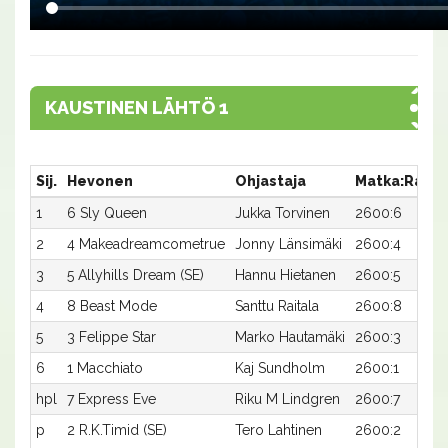
KAUSTINEN LÄHTÖ 1
Sij.
Hevonen
Ohjastaja
Matka:Rata
1
6 Sly Queen
Jukka Torvinen
2600:6
2
4 Makeadreamcometrue
Jonny Länsimäki
2600:4
3
5 Allyhills Dream (SE)
Hannu Hietanen
2600:5
4
8 Beast Mode
Santtu Raitala
2600:8
5
3 Felippe Star
Marko Hautamäki
2600:3
6
1 Macchiato
Kaj Sundholm
2600:1
hpl
7 Express Eve
Riku M Lindgren
2600:7
p
2 R.K.Timid (SE)
Tero Lahtinen
2600:2