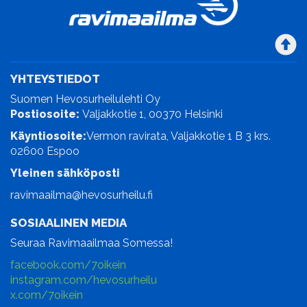
YHTEYSTIEDOT
Suomen Hevosurheilulehti Oy
Postiosoite:
Valjakkotie 1, 00370 Helsinki
Käyntiosoite:
Vermon ravirata, Valjakkotie 1 B 3 krs.
02600 Espoo
Yleinen sähköposti
ravimaailma@hevosurheilu.fi
SOSIAALINEN MEDIA
Seuraa Ravimaailmaa Somessa!
facebook.com/7oikein
instagram.com/hevosurheilu
x.com/7oikein