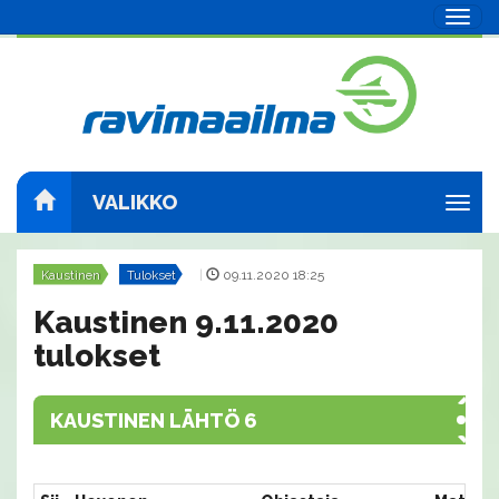
Navig
VALIKKO
Navig
Kaustinen
Tulokset
|
09.11.2020 18:25
Kaustinen 9.11.2020
tulokset
KAUSTINEN LÄHTÖ 6