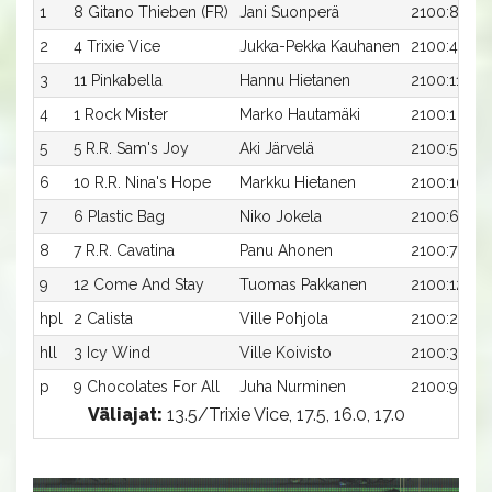
1
8 Gitano Thieben (FR)
Jani Suonperä
2100:8
2
4 Trixie Vice
Jukka-Pekka Kauhanen
2100:4
3
11 Pinkabella
Hannu Hietanen
2100:11
4
1 Rock Mister
Marko Hautamäki
2100:1
5
5 R.R. Sam's Joy
Aki Järvelä
2100:5
6
10 R.R. Nina's Hope
Markku Hietanen
2100:10
7
6 Plastic Bag
Niko Jokela
2100:6
8
7 R.R. Cavatina
Panu Ahonen
2100:7
9
12 Come And Stay
Tuomas Pakkanen
2100:12
hpl
2 Calista
Ville Pohjola
2100:2
hll
3 Icy Wind
Ville Koivisto
2100:3
p
9 Chocolates For All
Juha Nurminen
2100:9
Väliajat:
13.5/Trixie Vice, 17.5, 16.0, 17.0