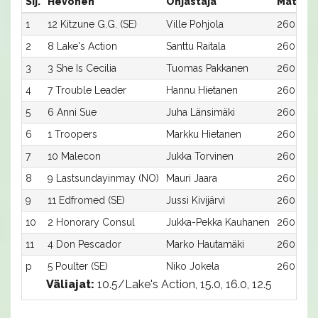
Sij.
Hevonen
Ohjastaja
Matka:
1
12 Kitzune G.G. (SE)
Ville Pohjola
2600:12
2
8 Lake's Action
Santtu Raitala
2600:8
3
3 She Is Cecilia
Tuomas Pakkanen
2600:3
4
7 Trouble Leader
Hannu Hietanen
2600:7
5
6 Anni Sue
Juha Länsimäki
2600:6
6
1 Troopers
Markku Hietanen
2600:1
7
10 Malecon
Jukka Torvinen
2600:10
8
9 Lastsundayinmay (NO)
Mauri Jaara
2600:9
9
11 Edfromed (SE)
Jussi Kivijärvi
2600:11
10
2 Honorary Consul
Jukka-Pekka Kauhanen
2600:2
11
4 Don Pescador
Marko Hautamäki
2600:4
p
5 Poulter (SE)
Niko Jokela
2600:5
Väliajat:
10.5/Lake's Action, 15.0, 16.0, 12.5