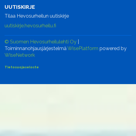
UUTISKIRJE
Tilaa Hevosurheilun uutiskirje
uutiskirje.hevosurheilu.fi
© Suomen Hevosurheilulehti Oy
|
Toiminnanohjausjärjestelmä
WisePlatform
powered by
WiseNetwork
Tietosuojaseloste