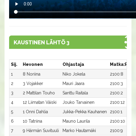
KAUSTINEN LÄHTÖ 3
Sij.
Hevonen
Ohjastaja
Matka:Rata
1
8 Noriina
Niko Jokela
2100:8
2
3 Vojakker
Mauri Jaara
2100:3
3
2 Mattilan Touho
Santtu Raitala
2100:2
4
12 Liimatan Väiski
Jouko Tarvainen
2100:12
5
1 Onni Dahlia
Jukka-Pekka Kauhanen
2100:1
6
10 Tatriina
Mauno Laurila
2100:10
7
9 Härmän Suvituuli
Marko Hautamäki
2100:9