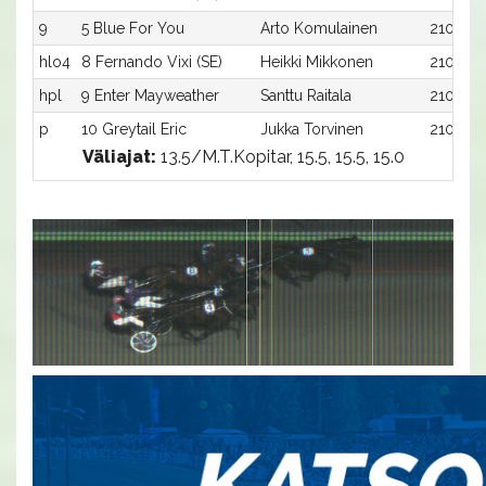
9
5 Blue For You
Arto Komulainen
2100:5
hlo4
8 Fernando Vixi (SE)
Heikki Mikkonen
2100:8
hpl
9 Enter Mayweather
Santtu Raitala
2100:9
p
10 Greytail Eric
Jukka Torvinen
2100:10
Väliajat:
13.5/M.T.Kopitar, 15.5, 15.5, 15.0