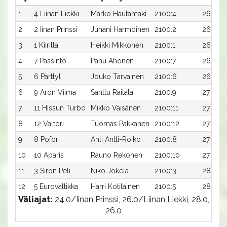
1
4 Liinan Liekki
Marko Hautamäki
2100:4
26,6a
2
2 Iinan Prinssi
Juhani Harmoinen
2100:2
26,7a
3
1 Kiirilla
Heikki Mikkonen
2100:1
26,8a
4
7 Passinto
Panu Ahonen
2100:7
26,9a
5
6 Pärttyl
Jouko Tarvainen
2100:6
26,9ax
6
9 Aron Viima
Santtu Raitala
2100:9
27,0a
7
11 Hissun Turbo
Mikko Väisänen
2100:11
27,1a
8
12 Valtori
Tuomas Pakkanen
2100:12
27,2a
9
8 Pofori
Ahti Antti-Roiko
2100:8
27,2ax
10
10 Aparis
Rauno Rekonen
2100:10
27,7a
11
3 Siron Peli
Niko Jokela
2100:3
28,0ax
12
5 Eurovaltikka
Harri Kotilainen
2100:5
28,6a
Väliajat:
24.0/Iinan Prinssi, 26.0/Liinan Liekki, 28.0,
26.0