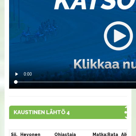
KAUSTINEN LÄHTÖ 4
Sij.
Hevonen
Ohjastaja
Matka:Rata
Aika