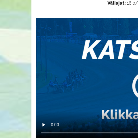
Väliajat:
16.0/G