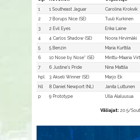
1
1 Southeast Jaguar
Carolina Krokvik
2
7 Borups Nice (SE)
Tuuli Kurkinen
3
2 Evil Eyes
Erika Laine
4
4 Carlos Shadow (SE)
Noora Hirvimäki
5
5 Benzin
Maria Kurttila
6
10 Nose by Nose* (SE)
Minttu-Maaria Vir
7
6 Justine's Pride
Nina Mattila
hpl
3 Akseli Winner (SE)
Marjo Ek
hll
8 Daniel Newport (NL)
Janita Luttunen
p
9 Prototype
Ulla Alaluusua
Väliajat:
20.5/South