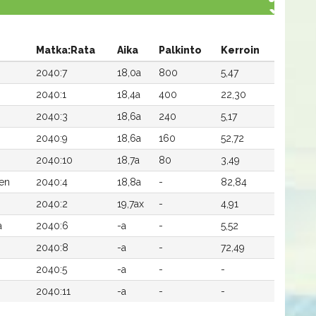
Matka:Rata
Aika
Palkinto
Kerroin
2040:7
18,0a
800
5,47
2040:1
18,4a
400
22,30
2040:3
18,6a
240
5,17
2040:9
18,6a
160
52,72
2040:10
18,7a
80
3,49
en
2040:4
18,8a
-
82,84
2040:2
19,7ax
-
4,91
a
2040:6
-a
-
5,52
2040:8
-a
-
72,49
2040:5
-a
-
-
2040:11
-a
-
-