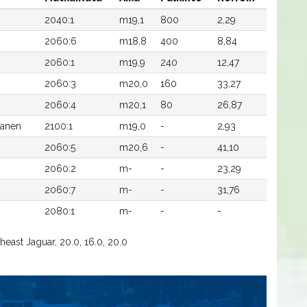
2040:1
m19,1
800
2,29
2060:6
m18,8
400
8,84
2060:1
m19,9
240
12,47
2060:3
m20,0
160
33,27
2060:4
m20,1
80
26,87
tanen
2100:1
m19,0
-
2,93
2060:5
m20,6
-
41,10
2060:2
m-
-
23,29
2060:7
m-
-
31,76
2080:1
m-
-
-
east Jaguar, 20.0, 16.0, 20.0