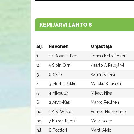
KEMIJÄRVI LÄHTÖ 8
Sij.
Hevonen
Ohjastaja
1
10 Rosella Pee
Jorma Keto-Tokoi
2
5 Sipin Onni
Kaarlo A Palojärvi
3
6 Caro
Kari Ylismäki
4
3 Mortti-Pekku
Markku Kuusela
5
4 Miksutar
Mikael Niva
6
2 Arvo-Kas
Marko Pellinen
hpl
1 A.K. Wiktor
Eemeli Hernesaho
hpl
7 Kairan Karski
Mauri Jaara
hll
8 Feetteri
Martti Aikio