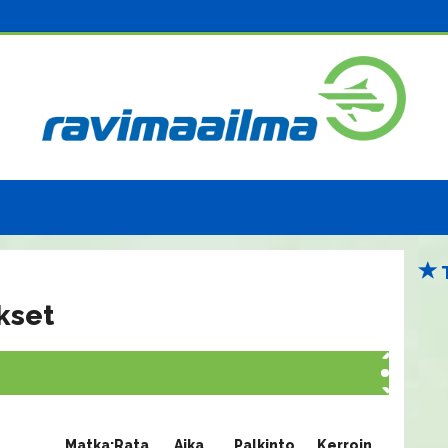
kset
Matka:Rata
Aika
Palkinto
Kerroin