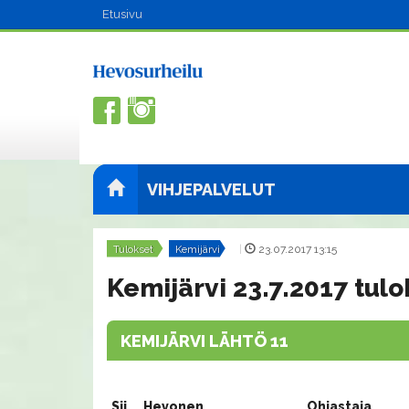
Etusivu
VIHJEPALVELUT
Tulokset
Kemijärvi
|
23.07.2017 13:15
Kemijärvi 23.7.2017 tulo
KEMIJÄRVI LÄHTÖ 11
Sij.
Hevonen
Ohjastaja