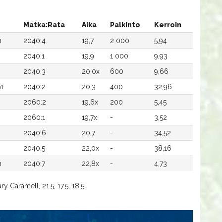
Matka:Rata
Aika
Palkinto
Kerroin
n
2040:4
19,7
2 000
5,94
2040:1
19,9
1 000
9,93
2040:3
20,0x
600
9,66
i
2040:2
20,3
400
32,96
2060:2
19,6x
200
5,45
2060:1
19,7x
-
3,52
2040:6
20,7
-
34,52
2040:5
22,0x
-
38,16
n
2040:7
22,8x
-
4,73
y Caramell, 21.5, 17.5, 18.5