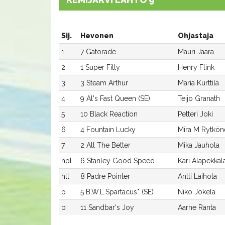
Sij.
Hevonen
Ohjastaja
1
7 Gatorade
Mauri Jaara
2
1 Super Filly
Henry Flink
3
3 Steam Arthur
Maria Kurttila
4
9 Al's Fast Queen (SE)
Teijo Granath
5
10 Black Reaction
Petteri Joki
6
4 Fountain Lucky
Mira M Rytkön
7
2 All The Better
Mika Jauhola
hpl
6 Stanley Good Speed
Kari Alapekkal
hll
8 Padre Pointer
Antti Laihola
p
5 B.W.L.Spartacus* (SE)
Niko Jokela
p
11 Sandbar's Joy
Aarne Ranta