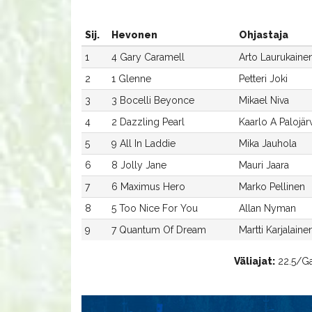
Sij.
Hevonen
Ohjastaja
1
4 Gary Caramell
Arto Laurukaine
2
1 Glenne
Petteri Joki
3
3 Bocelli Beyonce
Mikael Niva
4
2 Dazzling Pearl
Kaarlo A Palojärv
5
9 All In Laddie
Mika Jauhola
6
8 Jolly Jane
Mauri Jaara
7
6 Maximus Hero
Marko Pellinen
8
5 Too Nice For You
Allan Nyman
9
7 Quantum Of Dream
Martti Karjalaine
Väliajat:
22.5/Gar