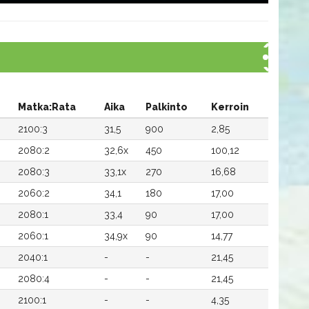
Matka:Rata
Aika
Palkinto
Kerroin
2100:3
31,5
900
2,85
2080:2
32,6x
450
100,12
2080:3
33,1x
270
16,68
2060:2
34,1
180
17,00
2080:1
33,4
90
17,00
2060:1
34,9x
90
14,77
2040:1
-
-
21,45
2080:4
-
-
21,45
2100:1
-
-
4,35