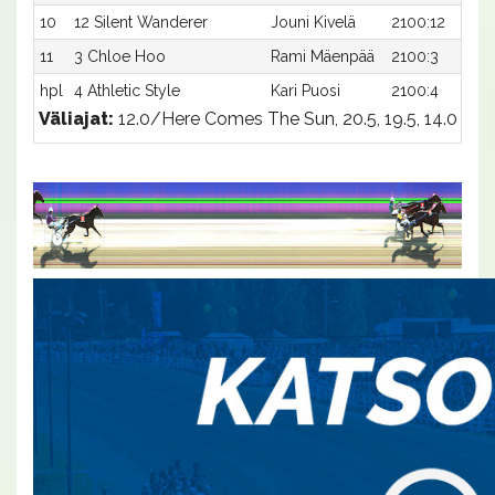
10
12 Silent Wanderer
Jouni Kivelä
2100:12
11
3 Chloe Hoo
Rami Mäenpää
2100:3
hpl
4 Athletic Style
Kari Puosi
2100:4
Väliajat:
12.0/Here Comes The Sun, 20.5, 19.5, 14.0