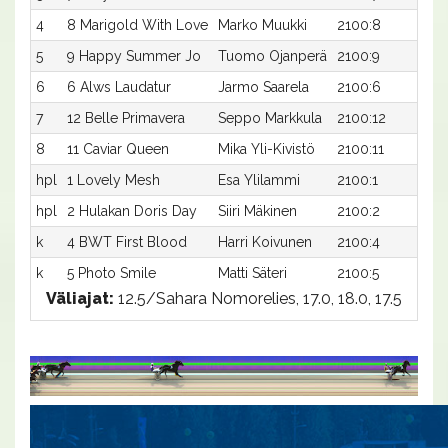
4
8 Marigold With Love
Marko Muukki
2100:8
19
5
9 Happy Summer Jo
Tuomo Ojanperä
2100:9
19
6
6 Alws Laudatur
Jarmo Saarela
2100:6
20
7
12 Belle Primavera
Seppo Markkula
2100:12
21
8
11 Caviar Queen
Mika Yli-Kivistö
2100:11
23
hpl
1 Lovely Mesh
Esa Ylilammi
2100:1
-a
hpl
2 Hulakan Doris Day
Siiri Mäkinen
2100:2
-a
k
4 BWT First Blood
Harri Koivunen
2100:4
-a
k
5 Photo Smile
Matti Säteri
2100:5
-a
Väliajat:
12.5/Sahara Nomorelies, 17.0, 18.0, 17.5