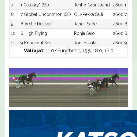
7
1 Calgary* (SE)
Tenho Grönstrand
2600:1
8
7 Global Uncommon (SE)
Olli-Pekka Salli
2600:7
9
8 Arctic Dessert
Taneli Säde
2600:8
10
6 High Flying
Ronja Salo
2600:6
11
9 Knockout Ses
Joni Hakala
2600:9
Väliajat:
11.0/Eurythmic, 15.5, 18.0, 16.0