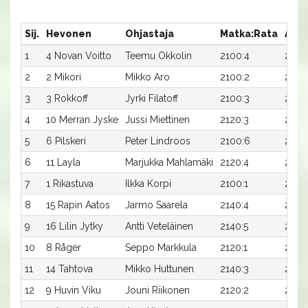
Sij.
Hevonen
Ohjastaja
Matka:Rata
Aika
1
4 Novan Voitto
Teemu Okkolin
2100:4
27,4
2
2 Mikori
Mikko Aro
2100:2
27,9
3
3 Rokkoff
Jyrki Filatoff
2100:3
28,5
4
10 Merran Jyske
Jussi Miettinen
2120:3
27,9
5
6 Pilskeri
Peter Lindroos
2100:6
29,1
6
11 Layla
Marjukka Mahlamäki
2120:4
28,3
7
1 Rikastuva
Ilkka Korpi
2100:1
29,2
8
15 Rapin Aatos
Jarmo Saarela
2140:4
27,6
9
16 Lilin Jytky
Antti Veteläinen
2140:5
27,6
10
8 Råger
Seppo Markkula
2120:1
28,6
11
14 Tahtova
Mikko Huttunen
2140:3
27,8
12
9 Huvin Viku
Jouni Riikonen
2120:2
28,9