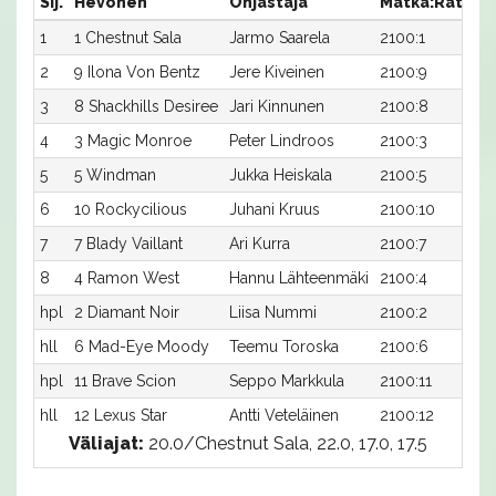
Sij.
Hevonen
Ohjastaja
Matka:Rata
A
1
1 Chestnut Sala
Jarmo Saarela
2100:1
1
2
9 Ilona Von Bentz
Jere Kiveinen
2100:9
2
3
8 Shackhills Desiree
Jari Kinnunen
2100:8
2
4
3 Magic Monroe
Peter Lindroos
2100:3
2
5
5 Windman
Jukka Heiskala
2100:5
2
6
10 Rockycilious
Juhani Kruus
2100:10
2
7
7 Blady Vaillant
Ari Kurra
2100:7
2
8
4 Ramon West
Hannu Lähteenmäki
2100:4
2
hpl
2 Diamant Noir
Liisa Nummi
2100:2
-
hll
6 Mad-Eye Moody
Teemu Toroska
2100:6
-
hpl
11 Brave Scion
Seppo Markkula
2100:11
-
hll
12 Lexus Star
Antti Veteläinen
2100:12
-
Väliajat:
20.0/Chestnut Sala, 22.0, 17.0, 17.5