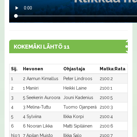
KOKEMÄKI LÄHTÖ 11
Sij.
Hevonen
Ohjastaja
Matka:Rata
Aik
1
2 Aamun Kimallus
Peter Lindroos
2100:2
38,4
2
1 Maniiri
Heikki Laine
2100:1
38,7
3
5 Seekerin Auroora
Jouni Kadenius
2100:5
39,9
4
3 Melina-Tuttu
Tuomo Ojanperä
2100:3
40,5
5
4 Sylviina
Ilkka Korpi
2100:4
41,0
6
6 Nooran Likka
Matti Sipiläinen
2100:6
42,4
hlo3
7 Apilan Muisto
Ilkka Salo
2100:7
39,7