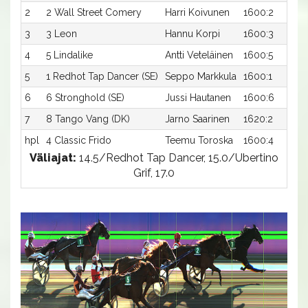
2
2 Wall Street Comery
Harri Koivunen
1600:2
3
3 Leon
Hannu Korpi
1600:3
4
5 Lindalike
Antti Veteläinen
1600:5
5
1 Redhot Tap Dancer (SE)
Seppo Markkula
1600:1
6
6 Stronghold (SE)
Jussi Hautanen
1600:6
7
8 Tango Vang (DK)
Jarno Saarinen
1620:2
hpl
4 Classic Frido
Teemu Toroska
1600:4
Väliajat:
14.5/Redhot Tap Dancer, 15.0/Ubertino
Grif, 17.0