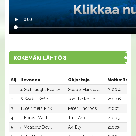
KOKEMÄKI LÄHTÖ 8
Sij.
Hevonen
Ohjastaja
Matka:Rata
1
4 Self Taught Beauty
Seppo Markkula
2100:4
2
6 Skyfall Sofie
Joni-Petteri Irri
2100:6
3
1 Steinmetz Pink
Peter Lindroos
2100:1
4
3 Forest Maid
Tuija Aro
2100:3
5
5 Meadow Devil
Aki Bly
2100:5