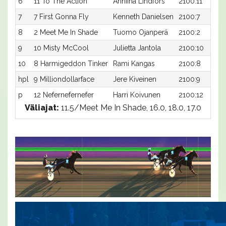
6
11 To The Action
Anniina Lindfors
2100:11
7
7 First Gonna Fly
Kenneth Danielsen
2100:7
8
2 Meet Me In Shade
Tuomo Ojanperä
2100:2
9
10 Misty McCool
Julietta Jantola
2100:10
10
8 Harmigeddon Tinker
Rami Kangas
2100:8
hpl
9 Milliondollarface
Jere Kiveinen
2100:9
p
12 Nefernefernefer
Harri Koivunen
2100:12
Väliajat:
11.5/Meet Me In Shade, 16.0, 18.0, 17.0