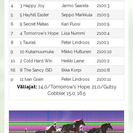
4
3 Happy Joy
Jarmo Saarela
2100:3
18,7
5
5 Hayhill Easter
Seppo Markkula
2100:5
19,0
6
9 Secret Matias
Kari Puosi
2100:9
19,0
7
4 Tomorrow's Hope
Liisa Nummi
2100:4
19,1
8
1 Tauriel
Peter Lindroos
2100:1
19,3
9
10 Kukamuumuka
Mikko Huttunen
2100:10
19,5
10
2 Cold Hard Win
Heikki Laine
2100:2
22,8
hll
8 The Sancy (SE)
Ilkka Korpi
2100:8
-a
p
11 Ivan Grain
Peter Lindroos
2100:11
-a
Väliajat:
14.0/Tomorrow's Hope, 21.0/Gutsy
Cobbler, 15.0, 16.5