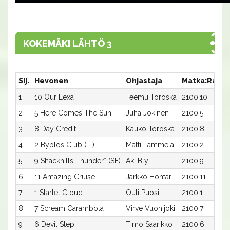
KOKEMÄKI LÄHTÖ 3
Sij.
Hevonen
Ohjastaja
Matka:Rata
1
10 Our Lexa
Teemu Toroska
2100:10
2
5 Here Comes The Sun
Juha Jokinen
2100:5
3
8 Day Credit
Kauko Toroska
2100:8
4
2 Byblos Club (IT)
Matti Lammela
2100:2
5
9 Shackhills Thunder* (SE)
Aki Bly
2100:9
6
11 Amazing Cruise
Jarkko Hohtari
2100:11
7
1 Starlet Cloud
Outi Puosi
2100:1
8
7 Scream Carambola
Virve Vuohijoki
2100:7
9
6 Devil Step
Timo Saarikko
2100:6