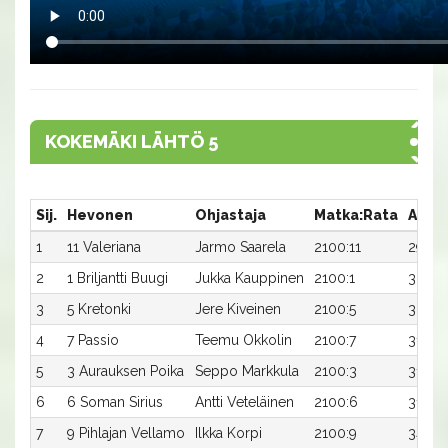
KOKEMÄKI LÄHTÖ 5
Sij.
Hevonen
Ohjastaja
Matka:Rata
Aika
1
11 Valeriana
Jarmo Saarela
2100:11
29,7a
2
1 Briljantti Buugi
Jukka Kauppinen
2100:1
30,1a
3
5 Kretonki
Jere Kiveinen
2100:5
30,6a
4
7 Passio
Teemu Okkolin
2100:7
31,5ax
5
3 Aurauksen Poika
Seppo Markkula
2100:3
31,8a
6
6 Soman Sirius
Antti Veteläinen
2100:6
31,9a
7
9 Pihlajan Vellamo
Ilkka Korpi
2100:9
34,7a