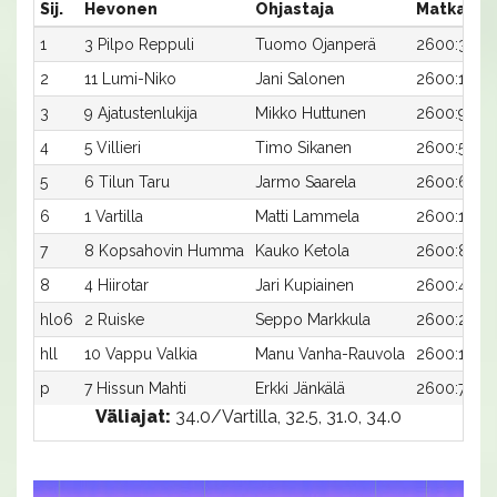
Sij.
Hevonen
Ohjastaja
Matka:Ra
1
3 Pilpo Reppuli
Tuomo Ojanperä
2600:3
2
11 Lumi-Niko
Jani Salonen
2600:11
3
9 Ajatustenlukija
Mikko Huttunen
2600:9
4
5 Villieri
Timo Sikanen
2600:5
5
6 Tilun Taru
Jarmo Saarela
2600:6
6
1 Vartilla
Matti Lammela
2600:1
7
8 Kopsahovin Humma
Kauko Ketola
2600:8
8
4 Hiirotar
Jari Kupiainen
2600:4
hlo6
2 Ruiske
Seppo Markkula
2600:2
hll
10 Vappu Valkia
Manu Vanha-Rauvola
2600:10
p
7 Hissun Mahti
Erkki Jänkälä
2600:7
Väliajat:
34.0/Vartilla, 32.5, 31.0, 34.0