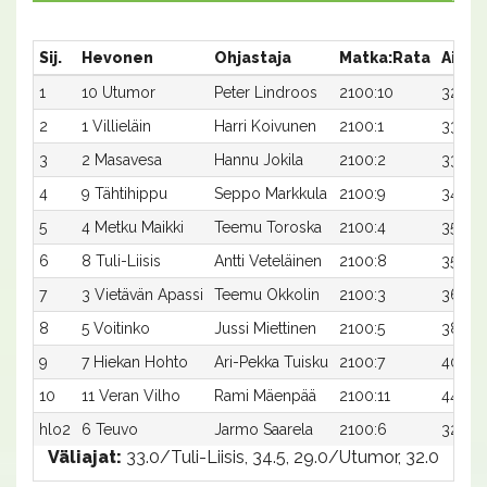
Sij.
Hevonen
Ohjastaja
Matka:Rata
Aika
1
10 Utumor
Peter Lindroos
2100:10
32,4ax
2
1 Villieläin
Harri Koivunen
2100:1
33,8a
3
2 Masavesa
Hannu Jokila
2100:2
33,8a
4
9 Tähtihippu
Seppo Markkula
2100:9
34,0a
5
4 Metku Maikki
Teemu Toroska
2100:4
35,2a
6
8 Tuli-Liisis
Antti Veteläinen
2100:8
35,2a
7
3 Vietävän Apassi
Teemu Okkolin
2100:3
36,7a
8
5 Voitinko
Jussi Miettinen
2100:5
38,5ax
9
7 Hiekan Hohto
Ari-Pekka Tuisku
2100:7
40,6a
10
11 Veran Vilho
Rami Mäenpää
2100:11
44,0a
hlo2
6 Teuvo
Jarmo Saarela
2100:6
32,4ax
Väliajat:
33.0/Tuli-Liisis, 34.5, 29.0/Utumor, 32.0