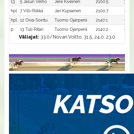
13
5 Jasun Velho
Jere Kiveinen
2100:5
30,9
hpl
7 Villi-Riikka
Jari Kupiainen
2100:7
-
hpl
12 Oiva-Sointu
Tuomo Ojanperä
2140:1
-
p
13 Tuli-Ritari
Tuomo Ojanperä
2140:2
-
Väliajat:
33.0/Novan Voitto, 31.5, 24.0, 23.0