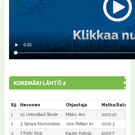
KOKEMÄKI LÄHTÖ 2
Sij.
Hevonen
Ohjastaja
Matka:Rata
Ai
1
10 Unbridled Stride
Mikko Aro
2100:10
17
2
3 Sahara Nomorelies
Joni-Petteri Irri
2100:3
18
3
7 Flirty Kick
Kauko Ketola
2100:7
19