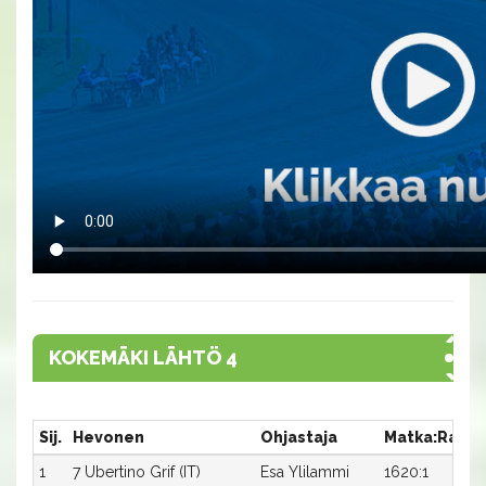
KOKEMÄKI LÄHTÖ 4
Sij.
Hevonen
Ohjastaja
Matka:Rata
1
7 Ubertino Grif (IT)
Esa Ylilammi
1620:1