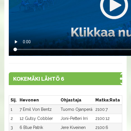
KOKEMÄKI LÄHTÖ 6
Sij.
Hevonen
Ohjastaja
Matka:Rata
Aik
1
7 Emil Von Bentz
Tuomo Ojanperä
2100:7
18,2
2
12 Gutsy Cobbler
Joni-Petteri Irri
2100:12
18,3
3
6 Blue Patrik
Jere Kiveinen
2100:6
18,5