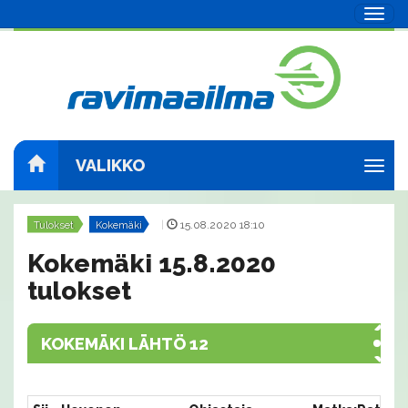
Navig
VALIKKO
Navig
Tulokset
Kokemäki
|
15.08.2020 18:10
Kokemäki 15.8.2020
tulokset
KOKEMÄKI LÄHTÖ 12