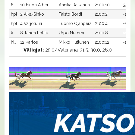
8
10 Einon Albert
Annika Räisänen
2100:10
35,3a
hpl
2 Aika-Sinko
Taisto Bordi
2100:2
-a
hpl
4 Varjotuuli
Tuomo Ojanperä
2100:4
-a
k
8 Tähen Lohtu
Urpo Nummi
2100:8
-a
hll
12 Kartos
Mikko Huttunen
2100:12
-a
Väliajat:
25.0/Valeriana, 31.5, 30.0, 26.0