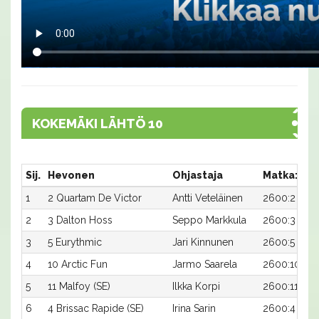
KOKEMÄKI LÄHTÖ 10
Sij.
Hevonen
Ohjastaja
Matka:Rat
1
2 Quartam De Victor
Antti Veteläinen
2600:2
2
3 Dalton Hoss
Seppo Markkula
2600:3
3
5 Eurythmic
Jari Kinnunen
2600:5
4
10 Arctic Fun
Jarmo Saarela
2600:10
5
11 Malfoy (SE)
Ilkka Korpi
2600:11
6
4 Brissac Rapide (SE)
Irina Sarin
2600:4