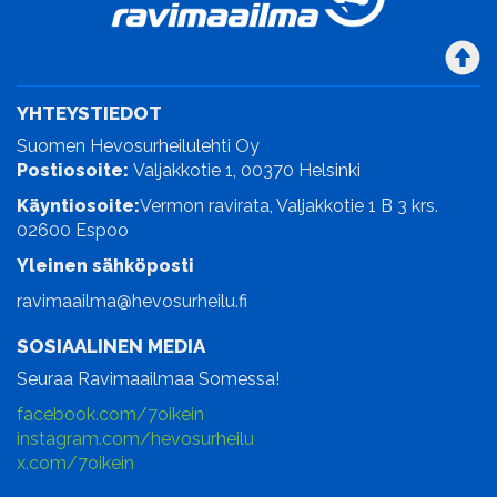
YHTEYSTIEDOT
Suomen Hevosurheilulehti Oy
Postiosoite:
Valjakkotie 1, 00370 Helsinki
Käyntiosoite:
Vermon ravirata, Valjakkotie 1 B 3 krs.
02600 Espoo
Yleinen sähköposti
ravimaailma@hevosurheilu.fi
SOSIAALINEN MEDIA
Seuraa Ravimaailmaa Somessa!
facebook.com/7oikein
instagram.com/hevosurheilu
x.com/7oikein