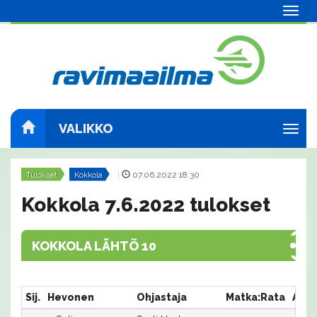
Navig
VALIKKO
Navig
Tulokset
Kokkola
|
07.06.2022 18:30
Kokkola 7.6.2022 tulokset
KOKKOLA LÄHTÖ 10
Sij.
Hevonen
Ohjastaja
Matka:Rata
Aika