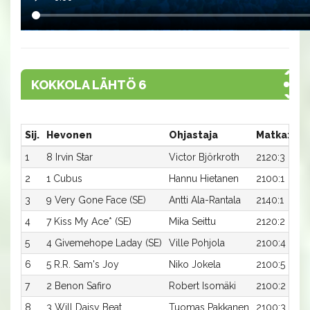
KOKKOLA LÄHTÖ 6
Sij.
Hevonen
Ohjastaja
Matka:Rat
1
8 Irvin Star
Victor Björkroth
2120:3
2
1 Cubus
Hannu Hietanen
2100:1
3
9 Very Gone Face (SE)
Antti Ala-Rantala
2140:1
4
7 Kiss My Ace* (SE)
Mika Seittu
2120:2
5
4 Givemehope Laday (SE)
Ville Pohjola
2100:4
6
5 R.R. Sam's Joy
Niko Jokela
2100:5
7
2 Benon Safiro
Robert Isomäki
2100:2
8
3 Will Daisy Beat
Tuomas Pakkanen
2100:3