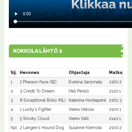
KOKKOLA LÄHTÖ 2
Sij.
Hevonen
Ohjastaja
Matka:Rat
1
7 Pharaon Face (SE)
Eveliina Sarismala
2160:2
2
3 Credit To Dream
Heli Perkiö
2120:1
3
8 Exceptional Boko (NL)
Katariina Honkaperä
2160:3
4
1 Lucky's Fighter
Veera Vekola
2100:1
5
5 Smoky Cloud
Veera Valli
2140:1
hpl
2 Langen's Hound Dog
Susanne Klemola
2100:2