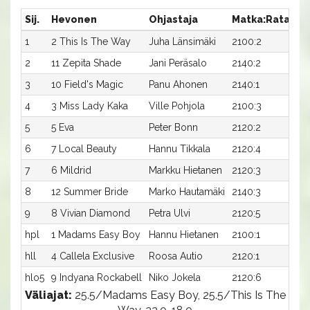
Sij.
Hevonen
Ohjastaja
Matka:Rata
Ai
1
2 This Is The Way
Juha Länsimäki
2100:2
21,
2
11 Zepita Shade
Jani Peräsalo
2140:2
20
3
10 Field's Magic
Panu Ahonen
2140:1
21
4
3 Miss Lady Kaka
Ville Pohjola
2100:3
23
5
5 Eva
Peter Bonn
2120:2
22
6
7 Local Beauty
Hannu Tikkala
2120:4
22
7
6 Mildrid
Markku Hietanen
2120:3
22
8
12 Summer Bride
Marko Hautamäki
2140:3
22
9
8 Vivian Diamond
Petra Ulvi
2120:5
29
hpl
1 Madams Easy Boy
Hannu Hietanen
2100:1
-
hll
4 Callela Exclusive
Roosa Autio
2120:1
-
hlo5
9 Indyana Rockabell
Niko Jokela
2120:6
22
Väliajat:
25.5/Madams Easy Boy, 25.5/This Is The