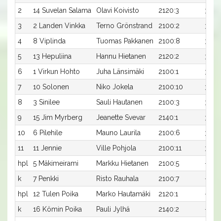
2
14 Suvelan Salama
Olavi Koivisto
2120:3
30,9
3
2 Landen Vinkka
Terno Grönstrand
2100:2
32,0
4
8 Viplinda
Tuomas Pakkanen
2100:8
33,1
5
13 Hepuliina
Hannu Hietanen
2120:2
32,4
6
1 Virkun Hohto
Juha Länsimäki
2100:1
33,3
7
10 Solonen
Niko Jokela
2100:10
33,3
8
3 Sinilee
Sauli Hautanen
2100:3
34,0
9
15 Jim Myrberg
Jeanette Svevar
2140:1
32,5x
10
6 Pilehile
Mauno Laurila
2100:6
35,0
11
11 Jennie
Ville Pohjola
2100:11
35,9
hpl
5 Mäkimeirami
Markku Hietanen
2100:5
-
k
7 Penkki
Risto Rauhala
2100:7
-x
hpl
12 Tulen Poika
Marko Hautamäki
2120:1
-
k
16 Kömin Poika
Pauli Jylhä
2140:2
-