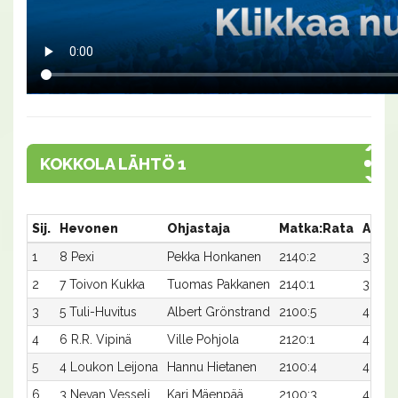
KOKKOLA LÄHTÖ 1
Sij.
Hevonen
Ohjastaja
Matka:Rata
Aika
1
8 Pexi
Pekka Honkanen
2140:2
38,1x
2
7 Toivon Kukka
Tuomas Pakkanen
2140:1
38,4
3
5 Tuli-Huvitus
Albert Grönstrand
2100:5
40,6
4
6 R.R. Vipinä
Ville Pohjola
2120:1
40,5x
5
4 Loukon Leijona
Hannu Hietanen
2100:4
42,0x
6
3 Nevan Vesseli
Kari Mäenpää
2100:3
42,5x