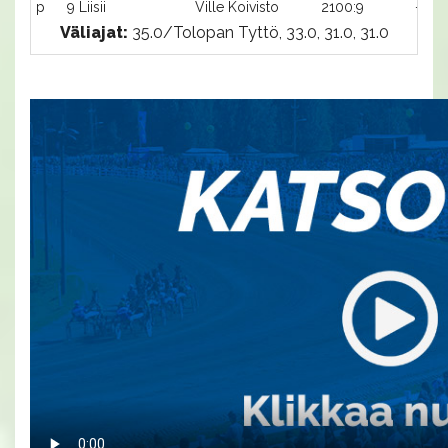
p
9 Liisii
Ville Koivisto
2100:9
-
Väliajat:
35.0/Tolopan Tyttö, 33.0, 31.0, 31.0