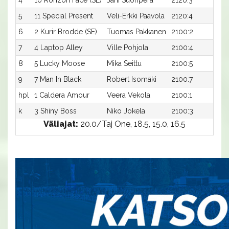
4
10 Ronzon Face (SE)
Jani Suonperä
2120:3
16
5
11 Special Present
Veli-Erkki Paavola
2120:4
16
6
2 Kurir Brodde (SE)
Tuomas Pakkanen
2100:2
18
7
4 Laptop Alley
Ville Pohjola
2100:4
18
8
5 Lucky Moose
Mika Seittu
2100:5
18,
9
7 Man In Black
Robert Isomäki
2100:7
18
hpl
1 Caldera Amour
Veera Vekola
2100:1
-
k
3 Shiny Boss
Niko Jokela
2100:3
-x
Väliajat:
20.0/Taj One, 18.5, 15.0, 16.5