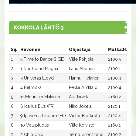
KOKKOLA LÄHTÖ 3
Sij.
Hevonen
Ohjastaja
Matka:Rata
1
5 Time to Dance S (SE)
Ville Pohjola
2100:5
2
1 Northwind Magna
Panu Ahonen
2100:1
3
3 Univerza Lloyd
Hannu Hietanen
2100:3
4
4 Belmiska
Pekka A Ylitalo
2100:4
5
11 Mountain Makwan
Aki Järvelä
2160:2
6
6 Icarius Ellis (FR)
Niko Jokela
2120:1
7
9 Ipanema Picdom (FR)
Victor Björkroth
2120:4
8
10 Voluptuous
Ville Koivisto
2160:1
9
2 Chip Chip
Terno Grönstrand
2100:2