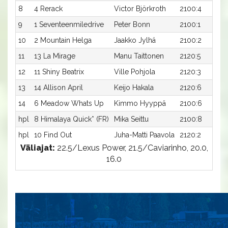
8
4 Rerack
Victor Björkroth
2100:4
9
1 Seventeenmiledrive
Peter Bonn
2100:1
10
2 Mountain Helga
Jaakko Jylhä
2100:2
11
13 La Mirage
Manu Taittonen
2120:5
12
11 Shiny Beatrix
Ville Pohjola
2120:3
13
14 Allison April
Keijo Hakala
2120:6
14
6 Meadow Whats Up
Kimmo Hyyppä
2100:6
hpl
8 Himalaya Quick* (FR)
Mika Seittu
2100:8
hpl
10 Find Out
Juha-Matti Paavola
2120:2
Väliajat:
22.5/Lexus Power, 21.5/Caviarinho, 20.0,
16.0