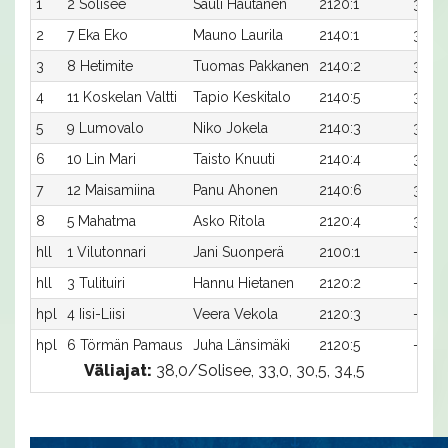
1
2 Solisee
Sauli Hautanen
2120:1
31,6
2
7 Eka Eko
Mauno Laurila
2140:1
34,4
3
8 Hetimite
Tuomas Pakkanen
2140:2
34,7
4
11 Koskelan Valtti
Tapio Keskitalo
2140:5
34,8
5
9 Lumovalo
Niko Jokela
2140:3
36,7x
6
10 Lin Mari
Taisto Knuuti
2140:4
37,4x
7
12 Maisamiina
Panu Ahonen
2140:6
37,6x
8
5 Mahatma
Asko Ritola
2120:4
39,9x
hll
1 Vilutonnari
Jani Suonperä
2100:1
-
hll
3 Tulituiri
Hannu Hietanen
2120:2
-
hpl
4 Iisi-Liisi
Veera Vekola
2120:3
-
hpl
6 Törmän Pamaus
Juha Länsimäki
2120:5
-
Väliajat:
38,0/Solisee, 33,0, 30,5, 34,5