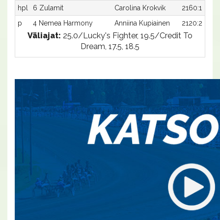
hpl
6 Zulamit
Carolina Krokvik
2160:1
p
4 Nemea Harmony
Anniina Kupiainen
2120:2
Väliajat:
25.0/Lucky's Fighter, 19.5/Credit To
Dream, 17.5, 18.5