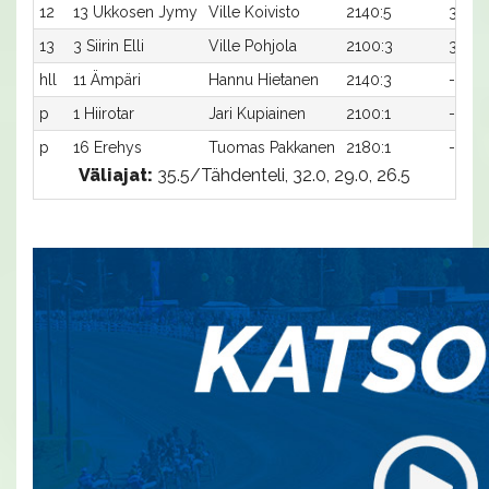
12
13 Ukkosen Jymy
Ville Koivisto
2140:5
30,0x
13
3 Siirin Elli
Ville Pohjola
2100:3
33,3
hll
11 Ämpäri
Hannu Hietanen
2140:3
-
p
1 Hiirotar
Jari Kupiainen
2100:1
-
p
16 Erehys
Tuomas Pakkanen
2180:1
-
Väliajat:
35.5/Tähdenteli, 32.0, 29.0, 26.5