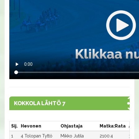
KOKKOLA LÄHTÖ 7
Sij.
Hevonen
Ohjastaja
Matka:Rata
Aika
1
4 Tolopan Tyttö
Mikko Jutila
2100:4
31,8