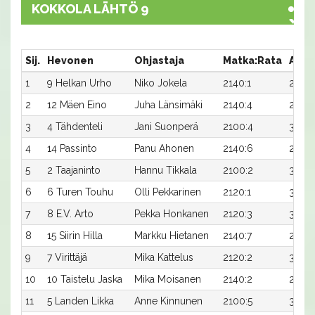
KOKKOLA LÄHTÖ 9
Sij.
Hevonen
Ohjastaja
Matka:Rata
Aika
1
9 Helkan Urho
Niko Jokela
2140:1
28,0
2
12 Mäen Eino
Juha Länsimäki
2140:4
28,2
3
4 Tähdenteli
Jani Suonperä
2100:4
30,3
4
14 Passinto
Panu Ahonen
2140:6
28,7
5
2 Taajaninto
Hannu Tikkala
2100:2
30,7
6
6 Turen Touhu
Olli Pekkarinen
2120:1
30,0
7
8 E.V. Arto
Pekka Honkanen
2120:3
30,0
8
15 Siirin Hilla
Markku Hietanen
2140:7
29,5
9
7 Virittäjä
Mika Kattelus
2120:2
30,4
10
10 Taistelu Jaska
Mika Moisanen
2140:2
29,6
11
5 Landen Likka
Anne Kinnunen
2100:5
31,4x