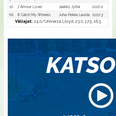
10
7 Amour Lover
Jaakko Jylhä
2120:2
hll
8 Catch My Wheels
Juha-Pekka Laurila
2120:3
Väliajat:
24.0/Univerza Lloyd, 23.0, 17.5, 16.5