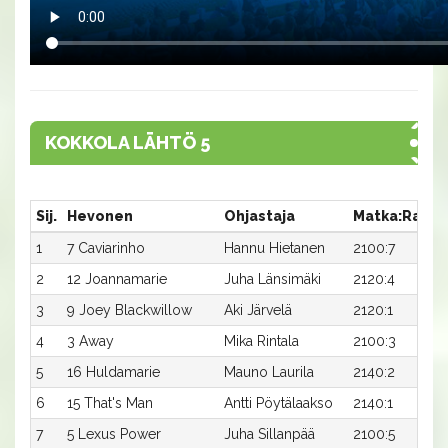
KOKKOLA LÄHTÖ 5
Sij.
Hevonen
Ohjastaja
Matka:Rata
1
7 Caviarinho
Hannu Hietanen
2100:7
2
12 Joannamarie
Juha Länsimäki
2120:4
3
9 Joey Blackwillow
Aki Järvelä
2120:1
4
3 Away
Mika Rintala
2100:3
5
16 Huldamarie
Mauno Laurila
2140:2
6
15 That's Man
Antti Pöytälaakso
2140:1
7
5 Lexus Power
Juha Sillanpää
2100:5