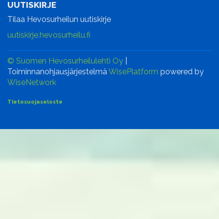
UUTISKIRJE
Tilaa Hevosurheilun uutiskirje
uutiskirje.hevosurheilu.fi
© Suomen Hevosurheilulehti Oy
|
Toiminnanohjausjärjestelmä
WisePlatform
powered by
WiseNetwork
Tietosuojaseloste