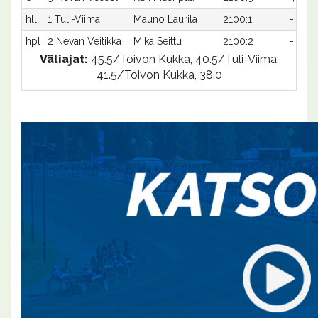
hll
1 Tuli-Viima
Mauno Laurila
2100:1
-
hpl
2 Nevan Veitikka
Mika Seittu
2100:2
-
Väliajat:
45.5/Toivon Kukka, 40.5/Tuli-Viima,
41.5/Toivon Kukka, 38.0