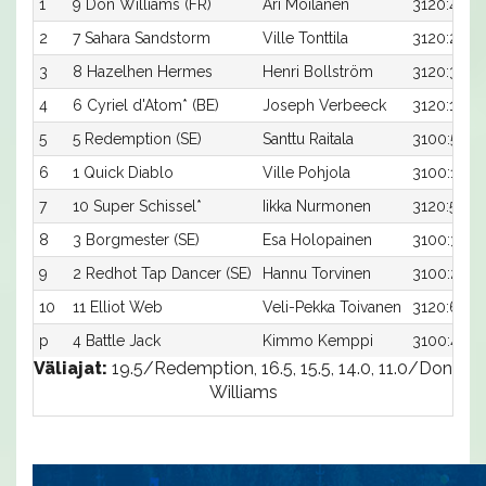
1
9 Don Williams (FR)
Ari Moilanen
3120:4
2
7 Sahara Sandstorm
Ville Tonttila
3120:2
3
8 Hazelhen Hermes
Henri Bollström
3120:3
4
6 Cyriel d'Atom* (BE)
Joseph Verbeeck
3120:1
5
5 Redemption (SE)
Santtu Raitala
3100:5
6
1 Quick Diablo
Ville Pohjola
3100:1
7
10 Super Schissel*
Iikka Nurmonen
3120:5
8
3 Borgmester (SE)
Esa Holopainen
3100:3
9
2 Redhot Tap Dancer (SE)
Hannu Torvinen
3100:2
10
11 Elliot Web
Veli-Pekka Toivanen
3120:6
p
4 Battle Jack
Kimmo Kemppi
3100:4
Väliajat:
19.5/Redemption, 16.5, 15.5, 14.0, 11.0/Don
Williams