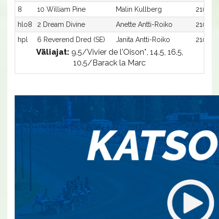
8
10 William Pine
Malin Kullberg
2100:1
hlo8
2 Dream Divine
Anette Antti-Roiko
2100:2
hpl
6 Reverend Dred (SE)
Janita Antti-Roiko
2100:6
Väliajat:
9.5/Vivier de l'Oison*, 14.5, 16.5,
10.5/Barack la Marc