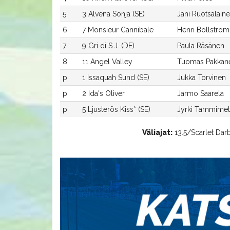
5
3 Alvena Sonja (SE)
Jani Ruotsalain
6
7 Monsieur Cannibale
Henri Bollström
7
9 Gri di S.J. (DE)
Paula Räsänen
8
11 Angel Valley
Tuomas Pakkan
p
1 Issaquah Sund (SE)
Jukka Torvinen
p
2 Ida's Oliver
Jarmo Saarela
p
5 Ljusterös Kiss* (SE)
Jyrki Tammimet
Väliajat:
13.5/Scarlet Darb