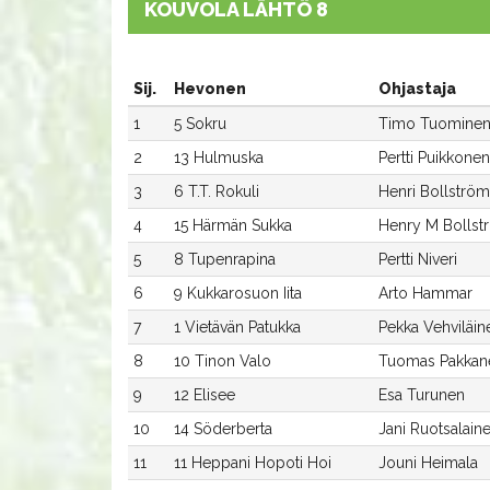
KOUVOLA LÄHTÖ 8
Sij.
Hevonen
Ohjastaja
1
5 Sokru
Timo Tuomine
2
13 Hulmuska
Pertti Puikkonen
3
6 T.T. Rokuli
Henri Bollström
4
15 Härmän Sukka
Henry M Bollst
5
8 Tupenrapina
Pertti Niveri
6
9 Kukkarosuon Iita
Arto Hammar
7
1 Vietävän Patukka
Pekka Vehviläin
8
10 Tinon Valo
Tuomas Pakkan
9
12 Elisee
Esa Turunen
10
14 Söderberta
Jani Ruotsalain
11
11 Heppani Hopoti Hoi
Jouni Heimala