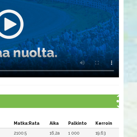
Matka:Rata
Aika
Palkinto
Kerroin
2100:5
16,2a
1 000
19,63