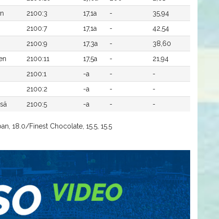
en
2100:3
17,1a
-
35,94
2100:7
17,1a
-
42,54
2100:9
17,3a
-
38,60
en
2100:11
17,5a
-
21,94
2100:1
-a
-
-
2100:2
-a
-
-
sä
2100:5
-a
-
-
an, 18.0/Finest Chocolate, 15.5, 15.5