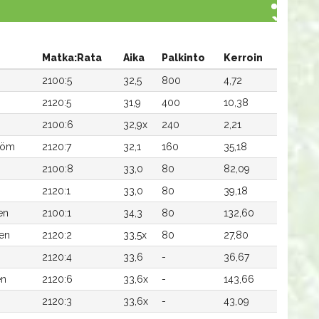
Matka:Rata
Aika
Palkinto
Kerroin
n
2100:5
32,5
800
4,72
2120:5
31,9
400
10,38
2100:6
32,9x
240
2,21
röm
2120:7
32,1
160
35,18
2100:8
33,0
80
82,09
2120:1
33,0
80
39,18
en
2100:1
34,3
80
132,60
en
2120:2
33,5x
80
27,80
2120:4
33,6
-
36,67
en
2120:6
33,6x
-
143,66
2120:3
33,6x
-
43,09