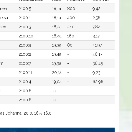
inen
2100:5
18,1a
800
9,42
etsä
2100:1
18,1a
400
2,56
inen
2100:3
18,2a
240
7,82
2100:10
18,4a
160
3,17
2100:9
19,3a
80
41,97
2100:2
19,4a
-
46,17
öm
2100:7
19,9a
-
36,45
a
2100:11
20,1a
-
9,23
2100:4
19,0a
-
62,96
n
2100:6
-a
-
-
2100:8
-a
-
-
s Johanna, 20.0, 16.5, 16.0