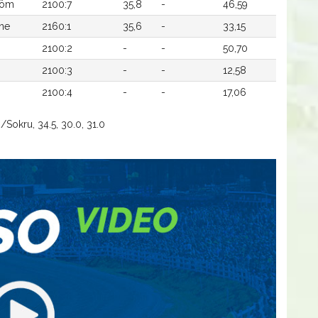
röm
2100:7
35,8
-
46,59
nne
2160:1
35,6
-
33,15
2100:2
-
-
50,70
2100:3
-
-
12,58
2100:4
-
-
17,06
/Sokru, 34.5, 30.0, 31.0