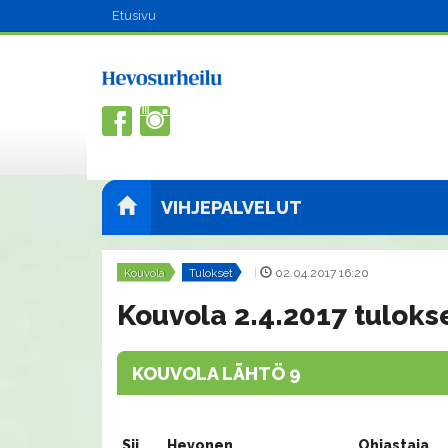
Etusivu
VIHJEPALVELUT
Kouvola
Tulokset
|
02.04.2017 16:20
Kouvola 2.4.2017 tuloks
KOUVOLA LÄHTÖ 9
Sij.
Hevonen
Ohjastaja