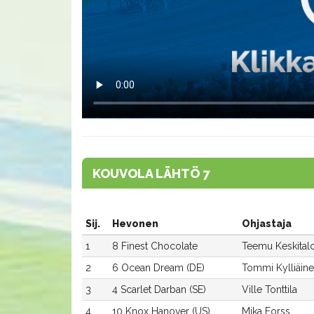
KOUVOLA LÄHTÖ 7
Sij.
Hevonen
Ohjastaja
1
8 Finest Chocolate
Teemu Keskital
2
6 Ocean Dream (DE)
Tommi Kylliäin
3
4 Scarlet Darban (SE)
Ville Tonttila
4
10 Knox Hanover (US)
Mika Forss