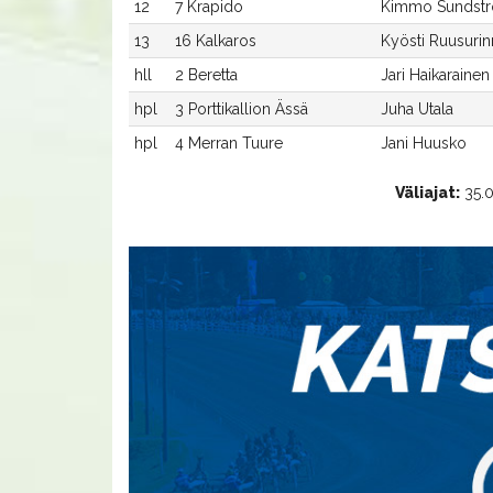
12
7 Krapido
Kimmo Sundst
13
16 Kalkaros
Kyösti Ruusuri
hll
2 Beretta
Jari Haikarainen
hpl
3 Porttikallion Ässä
Juha Utala
hpl
4 Merran Tuure
Jani Huusko
Väliajat:
35.0