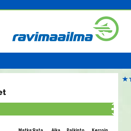
et
Matka:Rata
Aika
Palkinto
Kerroin