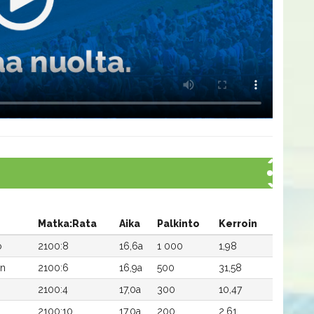
Matka:Rata
Aika
Palkinto
Kerroin
o
2100:8
16,6a
1 000
1,98
en
2100:6
16,9a
500
31,58
2100:4
17,0a
300
10,47
2100:10
17,0a
200
2,61