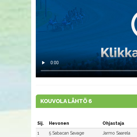
KOUVOLA LÄHTÖ 6
Sij.
Hevonen
Ohjastaja
1
5 Sabacan Savage
Jarmo Saarela