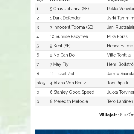
1
5 Önas Johanna (SE)
Pekka Vehvilä
2
1 Dark Defender
Jyrki Tammim
3
3 Innocent Tooma (SE)
Jani Ruotsala
4
10 Sunrise Racyfree
Mika Forss
5
9 Kent (SE)
Henna Halme
6
2 No Can Do
Ville Tonttila
7
7 May Fly
Henri Bollstr
8
11 Ticket Zet
Jarmo Saarel
hlo5
4 Aliana Von Bentz
Toni Ripatti
p
6 Stanley Good Speed
Jukka Torvine
p
8 Meredith Melodie
Tero Lahtinen
Väliajat:
18.0/Öna