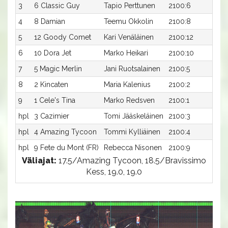
3
6 Classic Guy
Tapio Perttunen
2100:6
18,
4
8 Damian
Teemu Okkolin
2100:8
18,
5
12 Goody Comet
Kari Venäläinen
2100:12
19,
6
10 Dora Jet
Marko Heikari
2100:10
19,
7
5 Magic Merlin
Jani Ruotsalainen
2100:5
19,
8
2 Kincaten
Maria Kalenius
2100:2
19,
9
1 Cele's Tina
Marko Redsven
2100:1
20,
hpl
3 Cazimier
Tomi Jääskeläinen
2100:3
-a
hpl
4 Amazing Tycoon
Tommi Kylliäinen
2100:4
-a
hpl
9 Fete du Mont (FR)
Rebecca Nisonen
2100:9
-a
Väliajat:
17.5/Amazing Tycoon, 18.5/Bravissimo
Kess, 19.0, 19.0