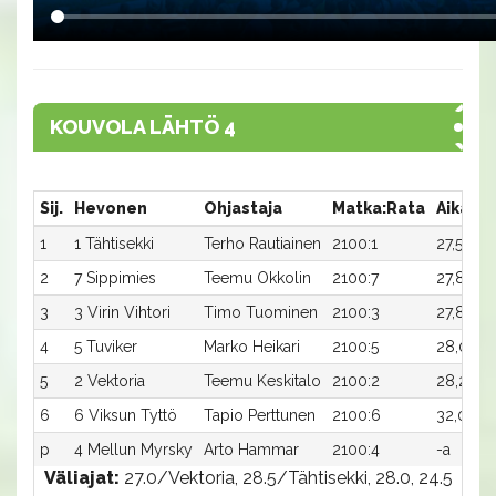
KOUVOLA LÄHTÖ 4
Sij.
Hevonen
Ohjastaja
Matka:Rata
Aika
1
1 Tähtisekki
Terho Rautiainen
2100:1
27,5a
2
7 Sippimies
Teemu Okkolin
2100:7
27,8a
3
3 Virin Vihtori
Timo Tuominen
2100:3
27,8ax
4
5 Tuviker
Marko Heikari
2100:5
28,0ax
5
2 Vektoria
Teemu Keskitalo
2100:2
28,2a
6
6 Viksun Tyttö
Tapio Perttunen
2100:6
32,0a
p
4 Mellun Myrsky
Arto Hammar
2100:4
-a
Väliajat:
27.0/Vektoria, 28.5/Tähtisekki, 28.0, 24.5