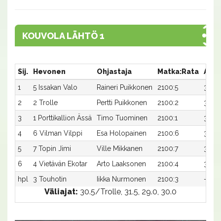
KOUVOLA LÄHTÖ 1
Sij.
Hevonen
Ohjastaja
Matka:Rata
Aika
1
5 Issakan Valo
Raineri Puikkonen
2100:5
30,5a
2
2 Trolle
Pertti Puikkonen
2100:2
30,5a
3
1 Porttikallion Ässä
Timo Tuominen
2100:1
31,2a
4
6 Vilman Vilppi
Esa Holopainen
2100:6
31,2a
5
7 Topin Jimi
Ville Mikkanen
2100:7
31,4a
6
4 Vietävän Ekotar
Arto Laaksonen
2100:4
32,5a
hpl
3 Touhotin
Iikka Nurmonen
2100:3
-a
Väliajat:
30.5/Trolle, 31.5, 29.0, 30.0