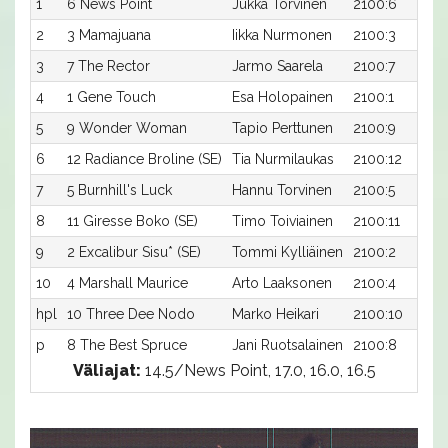
1
6 News Point
Jukka Torvinen
2100:6
2
3 Mamajuana
Iikka Nurmonen
2100:3
3
7 The Rector
Jarmo Saarela
2100:7
4
1 Gene Touch
Esa Holopainen
2100:1
5
9 Wonder Woman
Tapio Perttunen
2100:9
6
12 Radiance Broline (SE)
Tia Nurmilaukas
2100:12
7
5 Burnhill's Luck
Hannu Torvinen
2100:5
8
11 Giresse Boko (SE)
Timo Toiviainen
2100:11
9
2 Excalibur Sisu* (SE)
Tommi Kylliäinen
2100:2
10
4 Marshall Maurice
Arto Laaksonen
2100:4
hpl
10 Three Dee Nodo
Marko Heikari
2100:10
p
8 The Best Spruce
Jani Ruotsalainen
2100:8
Väliajat:
14.5/News Point, 17.0, 16.0, 16.5