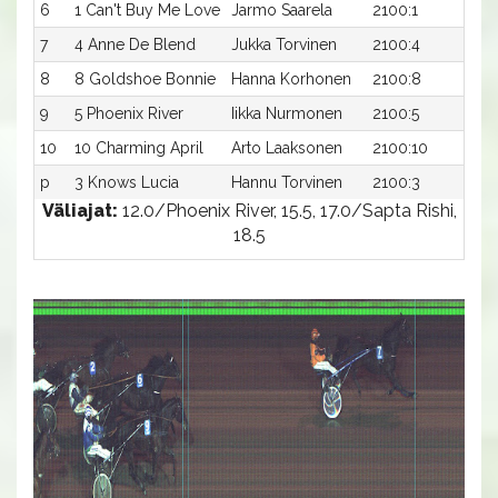
6
1 Can't Buy Me Love
Jarmo Saarela
2100:1
17,
7
4 Anne De Blend
Jukka Torvinen
2100:4
17,
8
8 Goldshoe Bonnie
Hanna Korhonen
2100:8
17,
9
5 Phoenix River
Iikka Nurmonen
2100:5
19
10
10 Charming April
Arto Laaksonen
2100:10
19
p
3 Knows Lucia
Hannu Torvinen
2100:3
-a
Väliajat:
12.0/Phoenix River, 15.5, 17.0/Sapta Rishi,
18.5