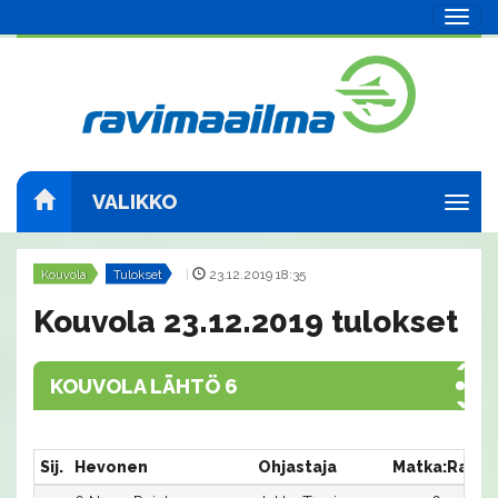
Navig
VALIKKO
Navig
Kouvola
Tulokset
|
23.12.2019 18:35
Kouvola 23.12.2019 tulokset
KOUVOLA LÄHTÖ 6
Sij.
Hevonen
Ohjastaja
Matka:Rata