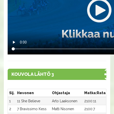
KOUVOLA LÄHTÖ 3
Sij.
Hevonen
Ohjastaja
Matka:Rata
Aik
1
11 She Believe
Arto Laaksonen
2100:11
18,
2
7 Bravissimo Kess
Matti Nisonen
2100:7
18,