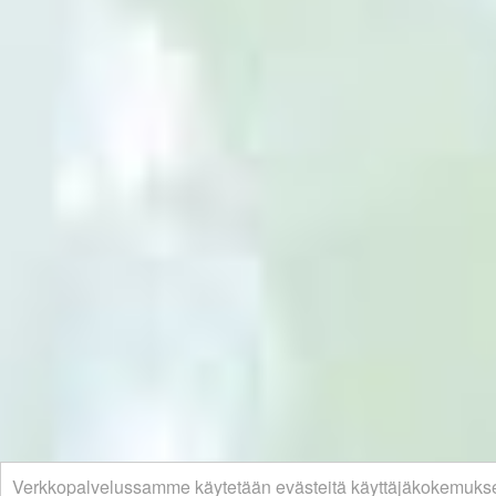
Verkkopalvelussamme käytetään evästeitä käyttäjäkokemuks