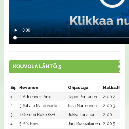
KOUVOLA LÄHTÖ 5
Sij.
Hevonen
Ohjastaja
Matka:Rata
1
2 Adrienne's Ami
Tapio Perttunen
2100:2
2
3 Sahara Maldonado
Iikka Nurmonen
2100:3
3
1 Geremi Boko (SE)
Jukka Torvinen
2100:1
4
5 Pt's Revit
Jani Ruotsalainen
2100:5