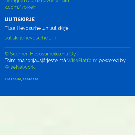
instagram.com/hevosurheilu
x.com/7oikein
UUTISKIRJE
Tilaa Hevosurheilun uutiskirje
uutiskirje.hevosurheilu.fi
© Suomen Hevosurheilulehti Oy
|
Toiminnanohjausjärjestelmä
WisePlatform
powered by
WiseNetwork
Tietosuojaseloste