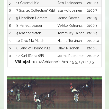
5
11 Caramel Kid
Arto Laaksonen
2100:11
6
7 Scarlet Collection* (SE)
Esa Holopainen
2100:7
7
9 Hazelhen Hemera
Jarmo Saarela
2100:9
8
8 Perfect Leader
Veikko Kotiranta
2100:8
k
4 Mascot Match
Tommi Kylliäinen
2100:4
k
10 Give Me Match
Hannu Torvinen
2100:10
p
6 Sand of Holmö (SE)
Olavi Nisonen
2100:6
p
12 Kurt Sånna (SE)
Jorma Ruokonen
2100:12
Väliajat:
10.0/Adrienne's Ami, 15.5, 17.0, 17.5