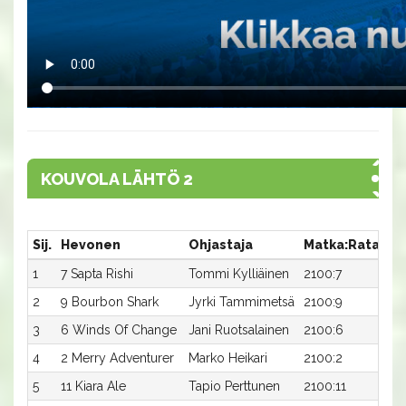
KOUVOLA LÄHTÖ 2
Sij.
Hevonen
Ohjastaja
Matka:Rata
Ai
1
7 Sapta Rishi
Tommi Kylliäinen
2100:7
16
2
9 Bourbon Shark
Jyrki Tammimetsä
2100:9
17,
3
6 Winds Of Change
Jani Ruotsalainen
2100:6
17,
4
2 Merry Adventurer
Marko Heikari
2100:2
17,
5
11 Kiara Ale
Tapio Perttunen
2100:11
17,