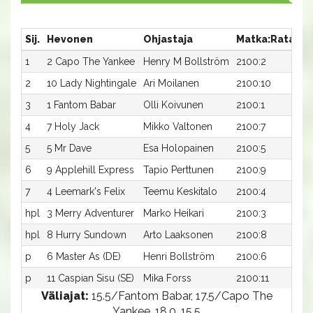
Sij.
Hevonen
Ohjastaja
Matka:Rata
Ai
1
2 Capo The Yankee
Henry M Bollström
2100:2
16
2
10 Lady Nightingale
Ari Moilanen
2100:10
17
3
1 Fantom Babar
Olli Koivunen
2100:1
17
4
7 Holy Jack
Mikko Valtonen
2100:7
17
5
5 Mr Dave
Esa Holopainen
2100:5
18
6
9 Applehill Express
Tapio Perttunen
2100:9
18
7
4 Leemark's Felix
Teemu Keskitalo
2100:4
19
hpl
3 Merry Adventurer
Marko Heikari
2100:3
-a
hpl
8 Hurry Sundown
Arto Laaksonen
2100:8
-a
p
6 Master As (DE)
Henri Bollström
2100:6
-a
p
11 Caspian Sisu (SE)
Mika Forss
2100:11
-a
Väliajat:
15.5/Fantom Babar, 17.5/Capo The
Yankee, 18.0, 15.5