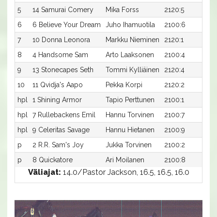
5
14 Samurai Comery
Mika Forss
2120:5
15
6
6 Believe Your Dream
Juho Ihamuotila
2100:6
16
7
10 Donna Leonora
Markku Nieminen
2120:1
16
8
4 Handsome Sam
Arto Laaksonen
2100:4
19
9
13 Stonecapes Seth
Tommi Kylliäinen
2120:4
21
10
11 Qvidja's Aapo
Pekka Korpi
2120:2
24
hpl
1 Shining Armor
Tapio Perttunen
2100:1
-
hpl
7 Rullebackens Emil
Hannu Torvinen
2100:7
-
hpl
9 Celeritas Savage
Hannu Hietanen
2100:9
-
p
2 R.R. Sam's Joy
Jukka Torvinen
2100:2
-
p
8 Quickatore
Ari Moilanen
2100:8
-
Väliajat:
14.0/Pastor Jackson, 16.5, 16.5, 16.0