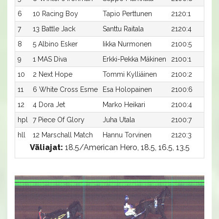
6
10 Racing Boy
Tapio Perttunen
2120:1
7
13 Battle Jack
Santtu Raitala
2120:4
8
5 Albino Esker
Iikka Nurmonen
2100:5
9
1 MAS Diva
Erkki-Pekka Mäkinen
2100:1
10
2 Next Hope
Tommi Kylliäinen
2100:2
11
6 White Cross Esme
Esa Holopainen
2100:6
12
4 Dora Jet
Marko Heikari
2100:4
hpl
7 Piece Of Glory
Juha Utala
2100:7
hll
12 Marschall Match
Hannu Torvinen
2120:3
Väliajat:
18.5/American Hero, 18.5, 16.5, 13.5