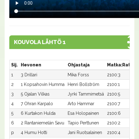
KOUVOLA LÄHTÖ 1
Sij.
Hevonen
Ohjastaja
Matka:Rata
A
1
3 Drillari
Mika Forss
2100:3
2
2
1 Kopsahovin Humma
Henri Bollström
2100:1
2
3
5 Ojalan Vilkas
Jyrki Tammimetsä
2100:5
2
4
7 Ohran Karpalo
Arto Hammar
2100:7
3
5
6 Kurtakon Hulda
Esa Holopainen
2100:6
3
6
2 Rantaniemelän Savu
Tapio Perttunen
2100:2
3
p
4 Humu Hotti
Jani Ruotsalainen
2100:4
-