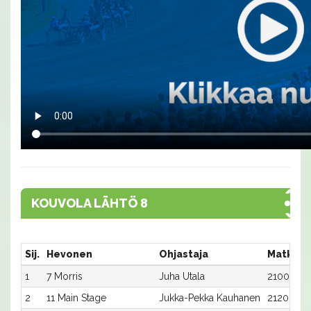
KOUVOLA LÄHTÖ 8
Sij.
Hevonen
Ohjastaja
Matka:R
1
7 Morris
Juha Utala
2100:7
2
11 Main Stage
Jukka-Pekka Kauhanen
2120:3