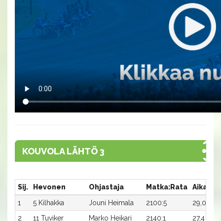
KOUVOLA LÄHTÖ 3
Sij.
Hevonen
Ohjastaja
Matka:Rata
Aika
P
1
5 Kilhakka
Jouni Heimala
2100:5
29,0
1 
2
11 Tuviker
Marko Heikari
2140:1
27,4
7