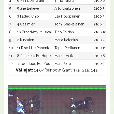
4
6 Rainbow Giant
Timo Takala
2100:6
5
5 She Believe
Arto Laaksonen
2100:5
6
3 Faded Chip
Esa Holopainen
2100:3
7
4 Cazimier
Tomi Jääskeläinen
2100:4
8
10 Broadway Musical
Tino Paldan
2100:10
9
2 Kincaten
Maria Kalenius
2100:2
10
11 Rise Like Phoenix
Tapio Perttunen
2100:11
11
8 Priceless Ed Hope
Marko Heikari
2100:8
12
9 Too Rude For You
Märt Pello
2100:9
Väliajat:
14.0/Rainbow Giant, 17.5, 21.5, 14.5