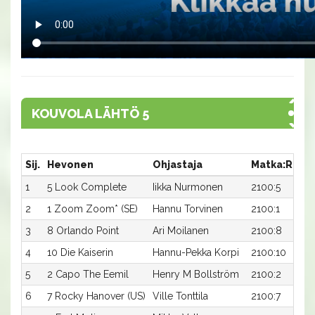
KOUVOLA LÄHTÖ 5
Sij.
Hevonen
Ohjastaja
Matka:Rata
1
5 Look Complete
Iikka Nurmonen
2100:5
2
1 Zoom Zoom* (SE)
Hannu Torvinen
2100:1
3
8 Orlando Point
Ari Moilanen
2100:8
4
10 Die Kaiserin
Hannu-Pekka Korpi
2100:10
5
2 Capo The Eemil
Henry M Bollström
2100:2
6
7 Rocky Hanover (US)
Ville Tonttila
2100:7