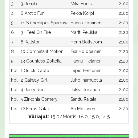
3
3 Rehab
Mika Forss
2100:3
4
6 Arctic Fun
Pekka Korpi
2100:6
5
14 Stonecapes Sparrow
Hannu Torvinen
2120:6
6
9 I Feel On Fire
Martti Pellikka
2120:1
7
8 Rallston
Henri Bollström
2100:8
8
10 Combatant Motion
Esa Holopainen
2120:2
9
13 Countess Zolletta
Hannu Hietanen
2120:5
hpl
1 Quick Diablo
Tapio Perttunen
2100:1
hpl
2 Galway Girl
Juho Ihamuotila
2100:2
hpl
4 Rarity Red
Jukka Torvinen
2100:4
hpl
5 Zirkonia Comery
Santtu Raitala
2100:5
hpl
12 Ferus Galax
Ari Moilanen
2120:4
Väliajat:
15.0/Morris, 18.0, 15.0, 14.5