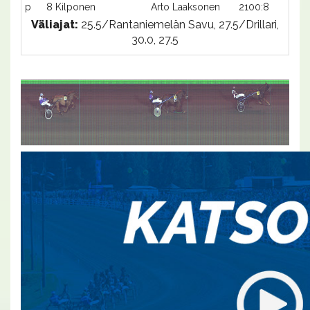
p
8 Kilponen
Arto Laaksonen
2100:8
-
Väliajat:
25.5/Rantaniemelän Savu, 27.5/Drillari,
30.0, 27.5