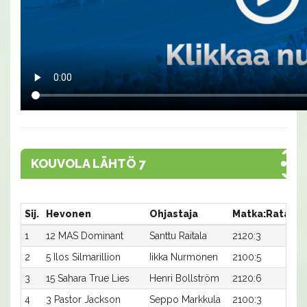
KOUVOLA LÄHTÖ 7
Sij.
Hevonen
Ohjastaja
Matka:Rata
Ai
1
12 MAS Dominant
Santtu Raitala
2120:3
15
2
5 Ilos Silmarillion
Iikka Nurmonen
2100:5
16
3
15 Sahara True Lies
Henri Bollström
2120:6
15
4
3 Pastor Jackson
Seppo Markkula
2100:3
16