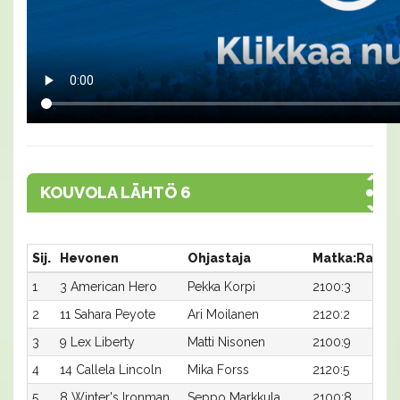
KOUVOLA LÄHTÖ 6
Sij.
Hevonen
Ohjastaja
Matka:Rata
1
3 American Hero
Pekka Korpi
2100:3
2
11 Sahara Peyote
Ari Moilanen
2120:2
3
9 Lex Liberty
Matti Nisonen
2100:9
4
14 Callela Lincoln
Mika Forss
2120:5
5
8 Winter's Ironman
Seppo Markkula
2100:8