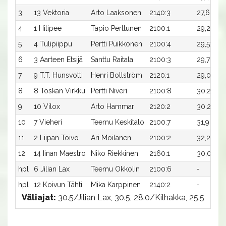
3
13 Vektoria
Arto Laaksonen
2140:3
27,6
4
4
1 Hilipee
Tapio Perttunen
2100:1
29,2
3
5
4 Tulipiippu
Pertti Puikkonen
2100:4
29,5x
1
6
3 Aarteen Etsijä
Santtu Raitala
2100:3
29,7
1
7
9 T.T. Hunsvotti
Henri Bollström
2120:1
29,0
1
8
8 Toskan Virkku
Pertti Niveri
2100:8
30,2
75
9
10 Vilox
Arto Hammar
2120:2
30,2
75
10
7 Vieheri
Teemu Keskitalo
2100:7
31,9
-
11
2 Liipan Toivo
Ari Moilanen
2100:2
32,2x
-
12
14 Iinan Maestro
Niko Riekkinen
2160:1
30,0
-
hpl
6 Jilian Lax
Teemu Okkolin
2100:6
-
-
hpl
12 Koivun Tähti
Mika Karppinen
2140:2
-
-
Väliajat:
30.5/Jilian Lax, 30.5, 28.0/Kilhakka, 25.5