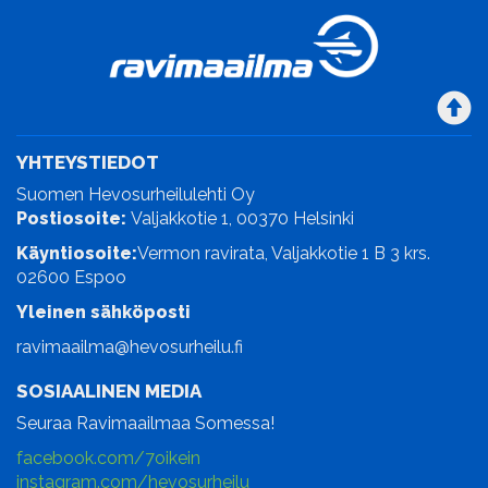
YHTEYSTIEDOT
Suomen Hevosurheilulehti Oy
Postiosoite:
Valjakkotie 1, 00370 Helsinki
Käyntiosoite:
Vermon ravirata, Valjakkotie 1 B 3 krs.
02600 Espoo
Yleinen sähköposti
ravimaailma@hevosurheilu.fi
SOSIAALINEN MEDIA
Seuraa Ravimaailmaa Somessa!
facebook.com/7oikein
instagram.com/hevosurheilu