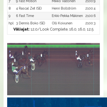
7
9 Fast Motion
Mikko Valtonen
2100:9
8
4 Rascal Zet (SE)
Henri Bollström
2100:4
9
6 Fast Time
Erkki-Pekka Mäkinen
2100:6
hpl
3 Dennis Boko (SE)
Olli Koivunen
2100:3
Väliajat:
12.0/Look Complete, 16.0, 16.0, 12.5