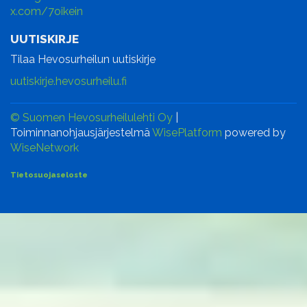
x.com/7oikein
UUTISKIRJE
Tilaa Hevosurheilun uutiskirje
uutiskirje.hevosurheilu.fi
© Suomen Hevosurheilulehti Oy
|
Toiminnanohjausjärjestelmä
WisePlatform
powered by
WiseNetwork
Tietosuojaseloste