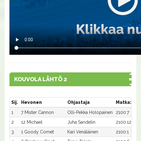
KOUVOLA LÄHTÖ 2
Sij.
Hevonen
Ohjastaja
Matka:Rat
1
7 Mister Cannon
Olli-Pekka Holopainen
2100:7
2
12 Michael
Juha Sandelin
2100:12
3
1 Goody Comet
Kari Venäläinen
2100:1