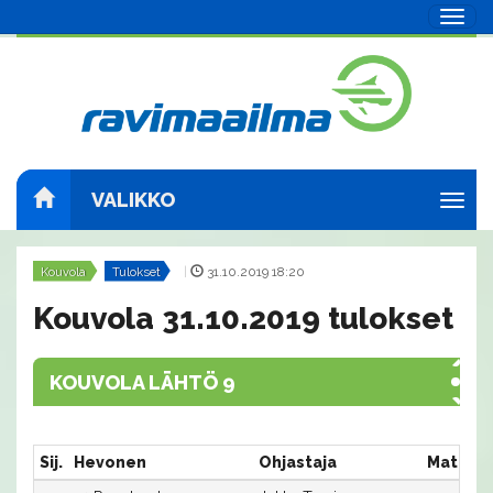
Navig
VALIKKO
Navig
Kouvola
Tulokset
|
31.10.2019 18:20
Kouvola 31.10.2019 tulokset
KOUVOLA LÄHTÖ 9
Sij.
Hevonen
Ohjastaja
Matka:R