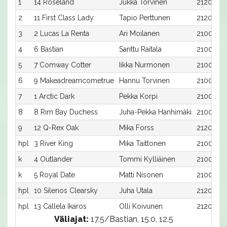
1
14 Roseland
Jukka Torvinen
2120:5
2
11 First Class Lady
Tapio Perttunen
2120:2
3
2 Lucas La Renta
Ari Moilanen
2100:2
4
6 Bastian
Santtu Raitala
2100:6
5
7 Comway Cotter
Iikka Nurmonen
2100:7
6
9 Makeadreamcometrue
Hannu Torvinen
2100:9
7
1 Arctic Dark
Pekka Korpi
2100:1
8
8 Rim Bay Duchess
Juha-Pekka Hanhimäki
2100:8
9
12 Q-Rex Oak
Mika Forss
2120:3
hpl
3 River King
Mika Taittonen
2100:3
k
4 Outlander
Tommi Kylliäinen
2100:4
k
5 Royal Date
Matti Nisonen
2100:5
hpl
10 Silenos Clearsky
Juha Utala
2120:1
hpl
13 Callela Ikaros
Olli Koivunen
2120:4
Väliajat:
17.5/Bastian, 15.0, 12.5