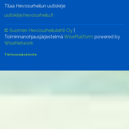
Tilaa Hevosurheilun uutiskirje
uutiskirje.hevosurheilu.fi
© Suomen Hevosurheilulehti Oy
|
Toiminnanohjausjärjestelmä
WisePlatform
powered by
WiseNetwork
Tietosuojaseloste