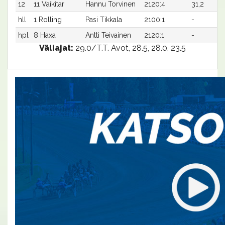
12
11 Vaikitar
Hannu Torvinen
2120:4
31,2
hll
1 Rolling
Pasi Tikkala
2100:1
-
hpl
8 Haxa
Antti Teivainen
2120:1
-
Väliajat:
29.0/T.T. Avot, 28.5, 28.0, 23.5