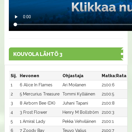
KOUVOLA LÄHTÖ 3
Sij.
Hevonen
Ohjastaja
Matka:Rata
A
1
6 Alice In Flames
Ari Moilanen
2100:6
1
2
5 Mercurius Treasure
Tommi Kylliäinen
2100:5
1
3
8 Airborn Bee (DK)
Juhani Tapani
2100:8
1
4
3 Frost Flower
Henry M Bollström
2100:3
1
5
1 Amiral Lady
Pekka Vehviläinen
2100:1
1
6
7 Zoody Bay
Teuvo Valjus
2100:7
1