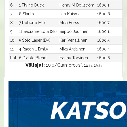
6
1 Flying Duck
Henry M Bollström
1600:1
1
7
8 Starito
Isto Kuisma
1600:8
1
8
7 Roberto Max
Mika Forss
1600:7
1
9
11 Sacramento S (SE)
Seppo Juurinen
1600:11
1
10
5 Solo Laser (DK)
Kari Venäläinen
1600:5
1
11
4 Racehill Emily
Mika Ahtiainen
1600:4
1
hpl
6 Diablo Blend
Hannu Torvinen
1600:6
-
Väliajat:
10.0/Glamorous*, 12.5, 15.5