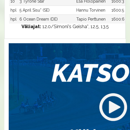
10
3 Tyrone Star
Esa Holopainen
1600:3
hpl
5 April Sisu* (SE)
Hannu Torvinen
1600:5
hpl
6 Ocean Dream (DE)
Tapio Perttunen
1600:6
Väliajat:
12.0/Simoni's Geisha*, 12.5, 13.5