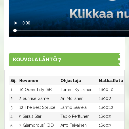
KOUVOLA LÄHTÖ 7
Sij.
Hevonen
Ohjastaja
Matka:Rata
A
1
10 Oden Tilly (SE)
Tommi Kylliäinen
1600:10
1
2
2 Sunrise Game
Ari Moilanen
1600:2
1
3
12 The Best Spruce
Jarmo Saarela
1600:12
1
4
9 Sara's Star
Tapio Perttunen
1600:9
1
5
3 Glamorous* (DE)
Antti Teivainen
1600:3
1