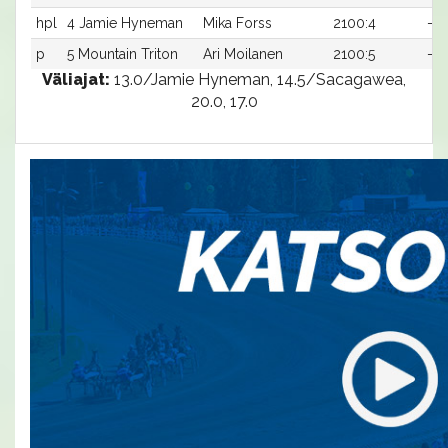
hpl
4 Jamie Hyneman
Mika Forss
2100:4
-a
p
5 Mountain Triton
Ari Moilanen
2100:5
-a
Väliajat:
13.0/Jamie Hyneman, 14.5/Sacagawea,
20.0, 17.0