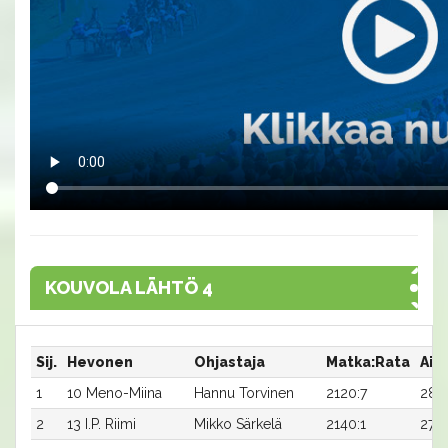
KOUVOLA LÄHTÖ 4
Sij.
Hevonen
Ohjastaja
Matka:Rata
Aik
1
10 Meno-Miina
Hannu Torvinen
2120:7
28,
2
13 I.P. Riimi
Mikko Särkelä
2140:1
27,4