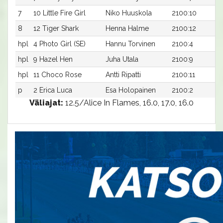
7
10 Little Fire Girl
Niko Huuskola
2100:10
1
8
12 Tiger Shark
Henna Halme
2100:12
1
hpl
4 Photo Girl (SE)
Hannu Torvinen
2100:4
-
hpl
9 Hazel Hen
Juha Utala
2100:9
-
hpl
11 Choco Rose
Antti Ripatti
2100:11
-
p
2 Erica Luca
Esa Holopainen
2100:2
-
Väliajat:
12.5/Alice In Flames, 16.0, 17.0, 16.0