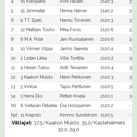
4
16 Kleopatra
Roni Paldan
2140:3
31,5
5
15 Jemmatar
Henna Halme
2140:2
31,6
6
9 T.T. Epeli
Hannu Torvinen
2120:3
32,5
7
12 Mattilan Touho
Mika Forss
2120:6
32,
8
6 M.A. Piste
Jani Ruotsalainen
2100:6
34,
9
10 Vilman Vilppi
Jarmo Saarela
2120:4
34,
10
2 Lintan Likka
Ville Tonttila
2100:2
35,
11
4 Hexan Tuksu
Antti Teivainen
2100:4
35,5
12
3 Kaakon Muisto
Henri Pehkonen
2100:3
35,
13
5 Vinksa
Tapio Perttunen
2100:5
36,
14
1 Herra Eko
Petteri Kivelä
2100:1
36,
hll
8 Vietävän Patukka
Esa Holopainen
2120:2
-
hpl
11 Krapido
Kimmo Sundström
2120:5
-
Väliajat:
37.5/Kaakon Muisto, 35.0/Kastehelmeni,
32.0, 29.0