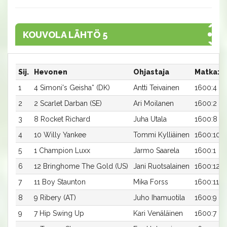
KOUVOLA LÄHTÖ 5
Sij.
Hevonen
Ohjastaja
Matka:R
1
4 Simoni's Geisha* (DK)
Antti Teivainen
1600:4
2
2 Scarlet Darban (SE)
Ari Moilanen
1600:2
3
8 Rocket Richard
Juha Utala
1600:8
4
10 Willy Yankee
Tommi Kylliäinen
1600:10
5
1 Champion Luxx
Jarmo Saarela
1600:1
6
12 Bringhome The Gold (US)
Jani Ruotsalainen
1600:12
7
11 Boy Staunton
Mika Forss
1600:11
8
9 Ribery (AT)
Juho Ihamuotila
1600:9
9
7 Hip Swing Up
Kari Venäläinen
1600:7