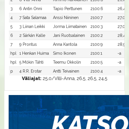
3
6 Antin Onni
Tapio Perttunen
2100:6
26,4a
4
7 Sata Salamaa
Anssi Niininen
2100:7
27,0a
5
3 Liinan Leikki
Jorma Liimatainen
2100:3
27,0a
6
2 Särkän Kalle
Jani Ruotsalainen
2100:2
28,4a
7
9 Prontus
Anna Kantola
2100:9
28,9a
hpl
1 Henkan Huima
Simo Ikonen
2100:1
-a
hpl
5 Mökin Tähti
Teemu Okkolin
2100:5
-a
p
4 R.R. Erotar
Antti Teivainen
2100:4
-a
Väliajat:
25.0/Villi-Anna, 26.5, 26.5, 24.5