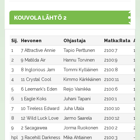
KOUVOLA LÄHTÖ 2
Sij.
Hevonen
Ohjastaja
Matka:Rata
Ai
1
7 Attractive Annie
Tapio Perttunen
2100:7
16,
2
9 Matilda Air
Hannu Torvinen
2100:9
16,
3
8 Inglorious Jam
Tommi Kylliäinen
2100:8
16,
4
11 Crystal Cool
Kimmo Kärkkäinen
2100:11
16,
5
6 Leemark's Eden
Reijo Vainikka
2100:6
18,
6
1 Eagle Koks
Juhani Tapani
2100:1
18,
7
10 Tireless Edward
Juha Utala
2100:10
18,
8
12 Wild Luck Love
Jarmo Saarela
2100:12
18,
9
2 Sacagawea
Jorma Ruokonen
2100:2
20,
hpl
3 Racehill Darkness
Mika Ahtiainen
2100:3
-a