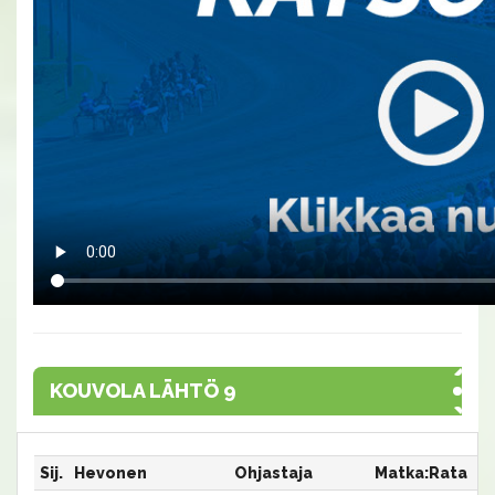
KOUVOLA LÄHTÖ 9
Sij.
Hevonen
Ohjastaja
Matka:Rata
Ai