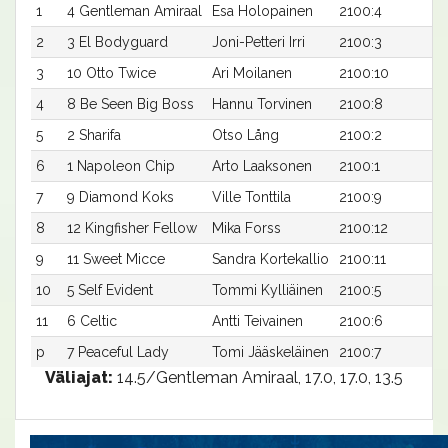
1
4 Gentleman Amiraal
Esa Holopainen
2100:4
16
2
3 El Bodyguard
Joni-Petteri Irri
2100:3
16
3
10 Otto Twice
Ari Moilanen
2100:10
16
4
8 Be Seen Big Boss
Hannu Torvinen
2100:8
16
5
2 Sharifa
Otso Lång
2100:2
16
6
1 Napoleon Chip
Arto Laaksonen
2100:1
16
7
9 Diamond Koks
Ville Tonttila
2100:9
16
8
12 Kingfisher Fellow
Mika Forss
2100:12
16
9
11 Sweet Micce
Sandra Kortekallio
2100:11
16
10
5 Self Evident
Tommi Kylliäinen
2100:5
16
11
6 Celtic
Antti Teivainen
2100:6
17
p
7 Peaceful Lady
Tomi Jääskeläinen
2100:7
-a
Väliajat:
14.5/Gentleman Amiraal, 17.0, 17.0, 13.5