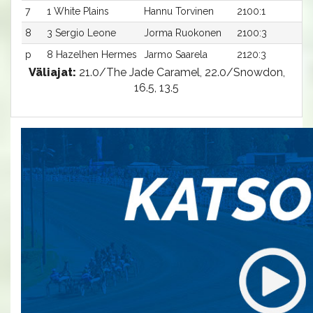
7
1 White Plains
Hannu Torvinen
2100:1
20
8
3 Sergio Leone
Jorma Ruokonen
2100:3
24
p
8 Hazelhen Hermes
Jarmo Saarela
2120:3
-
Väliajat:
21.0/The Jade Caramel, 22.0/Snowdon,
16.5, 13.5