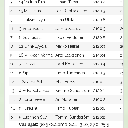
3
14 Valtran Pimu
Juhani Tapani
2140:2
27,5
4
15 Minskaus
Jani Ruotsalainen
2140:3
27,6
5
11 Laksin Lyyti
Juha Utala
2120:8
28,7
6
3 Veto-Vauhti
Jarmo Saarela
2100:3
29,7
7
8 Suviruusuli
Tapio Perttunen
2120:5
28,9
8
12 Onni-Lyydia
Marko Heikari
2120:9
29,1
9
16 Vilkkaan Varma
Arto Laaksonen
2140:4
28,3
10
7 Lintikka
Harri Kotilainen
2120:4
29,3
11
6 Sipsiiri
Timo Tuominen
2120:3
29,6
12
1 Salama-Salli
Mika Forss
2100:1
30,
13
4 Erika Kultamaa
Kimmo Sundström
2120:1
30,9
hll
2 Turon Veera
Ari Moilanen
2100:2
-
hll
9 Tureliinu
Timo Huotari
2120:6
-
p
5 Luonnon Suvi
Tommi Sundström
2120:2
-
Väliajat:
30.5/Salama-Salli, 31.0, 27.0, 25.5