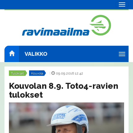
Navig
VALIKKO
Navig
Tulokset
Kouvola
|
09.09.2016 12:42
Kouvolan 8.9. Toto4-ravien
tulokset