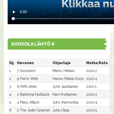
KOUVOLA LÄHTÖ 6
Sij.
Hevonen
Ohjastaja
Matka:Rata
Ai
1
7 Snowdon
Marko Heikari
2120:2
17
2
9 Ferris Web
Hannu-Pekka Korpi
2120:4
17
3
6 MAS Alien
Jyrki Jauhiainen
2120:1
18
4
2 Ballerina Fastback
Harri Kotilainen
2100:2
18
5
4 Mass Attack
Juho Ihamuotila
2100:4
19
6
5 The Jade Caramel
Juha Utala
2100:5
19