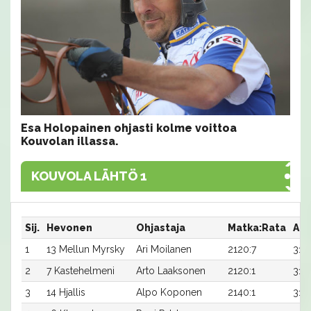
Esa Holopainen ohjasti kolme voittoa
Kouvolan illassa.
KOUVOLA LÄHTÖ 1
Sij.
Hevonen
Ohjastaja
Matka:Rata
Aik
1
13 Mellun Myrsky
Ari Moilanen
2120:7
31,8
2
7 Kastehelmeni
Arto Laaksonen
2120:1
31,9
3
14 Hjallis
Alpo Koponen
2140:1
31,5