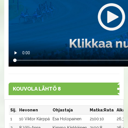
KOUVOLA LÄHTÖ 8
Sij.
Hevonen
Ohjastaja
Matka:Rata
Aika
1
10 Viktor Kärppä
Esa Holopainen
2100:10
26,3a
2
8 Villi-Anna
Kimmo Kärkkäinen
2100:8
26,4a