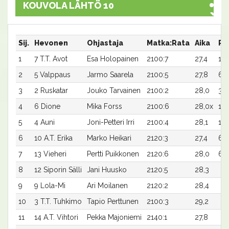
KOUVOLA LÄHTÖ 10
Sij.
Hevonen
Ohjastaja
Matka:Rata
Aika
Pa
1
7 T.T. Avot
Esa Holopainen
2100:7
27,4
12
2
5 Valppaus
Jarmo Saarela
2100:5
27,8
60
3
2 Ruskatar
Jouko Tarvainen
2100:2
28,0
30
4
6 Dione
Mika Forss
2100:6
28,0x
18
5
4 Auni
Joni-Petteri Irri
2100:4
28,1
12
6
10 A.T. Erika
Marko Heikari
2120:3
27,4
60
7
13 Vieheri
Pertti Puikkonen
2120:6
28,0
60
8
12 Siporin Sälli
Jani Huusko
2120:5
28,3
9
9 Lola-Mi
Ari Moilanen
2120:2
28,4
10
3 T.T. Tuhkimo
Tapio Perttunen
2100:3
29,2
11
14 A.T. Vihtori
Pekka Majoniemi
2140:1
27,8