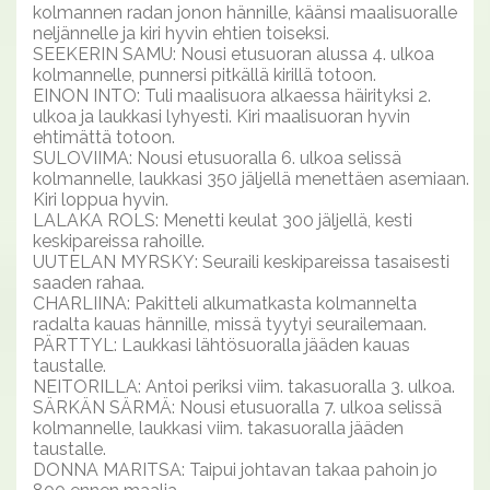
kolmannen radan jonon hännille, käänsi maalisuoralle
neljännelle ja kiri hyvin ehtien toiseksi.
SEEKERIN SAMU: Nousi etusuoran alussa 4. ulkoa
kolmannelle, punnersi pitkällä kirillä totoon.
EINON INTO: Tuli maalisuora alkaessa häirityksi 2.
ulkoa ja laukkasi lyhyesti. Kiri maalisuoran hyvin
ehtimättä totoon.
SULOVIIMA: Nousi etusuoralla 6. ulkoa selissä
kolmannelle, laukkasi 350 jäljellä menettäen asemiaan.
Kiri loppua hyvin.
LALAKA ROLS: Menetti keulat 300 jäljellä, kesti
keskipareissa rahoille.
UUTELAN MYRSKY: Seuraili keskipareissa tasaisesti
saaden rahaa.
CHARLIINA: Pakitteli alkumatkasta kolmannelta
radalta kauas hännille, missä tyytyi seurailemaan.
PÄRTTYL: Laukkasi lähtösuoralla jääden kauas
taustalle.
NEITORILLA: Antoi periksi viim. takasuoralla 3. ulkoa.
SÄRKÄN SÄRMÄ: Nousi etusuoralla 7. ulkoa selissä
kolmannelle, laukkasi viim. takasuoralla jääden
taustalle.
DONNA MARITSA: Taipui johtavan takaa pahoin jo