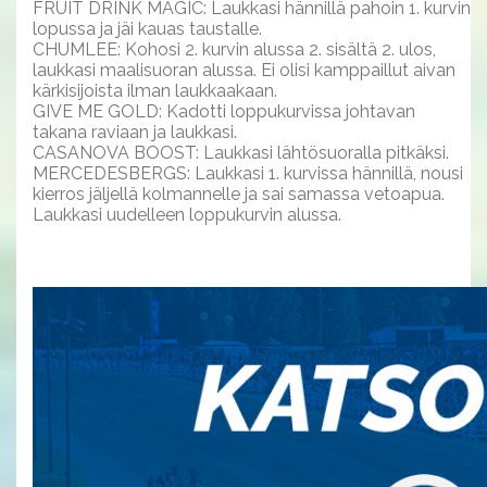
FRUIT DRINK MAGIC: Laukkasi hännillä pahoin 1. kurvin
lopussa ja jäi kauas taustalle.
CHUMLEE: Kohosi 2. kurvin alussa 2. sisältä 2. ulos,
laukkasi maalisuoran alussa. Ei olisi kamppaillut aivan
kärkisijoista ilman laukkaakaan.
GIVE ME GOLD: Kadotti loppukurvissa johtavan
takana raviaan ja laukkasi.
CASANOVA BOOST: Laukkasi lähtösuoralla pitkäksi.
MERCEDESBERGS: Laukkasi 1. kurvissa hännillä, nousi
kierros jäljellä kolmannelle ja sai samassa vetoapua.
Laukkasi uudelleen loppukurvin alussa.