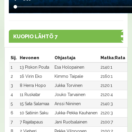
KUOPIO LÄHTÖ 7
Sij.
Hevonen
Ohjastaja
Matka:Rata
A
1
13 Piskon Pouta
Esa Holopainen
2140:1
27
2
16 Virin Eko
Kimmo Taipale
2160:1
27
3
8 Herra Hopo
Jukka Torvinen
2120:1
2
4
11 Ruskatar
Jouko Tarvainen
2120:4
30
5
15 Sata Salamaa
Anssi Niininen
2140:3
29
6
10 Satiinin Saku
Jukka-Pekka Kauhanen
2120:3
3
7
7 Rajatapaus
Jani Ruotsalainen
2100:7
31
8
2 Vieheri
Pekka Vilpponen
2100:2
31