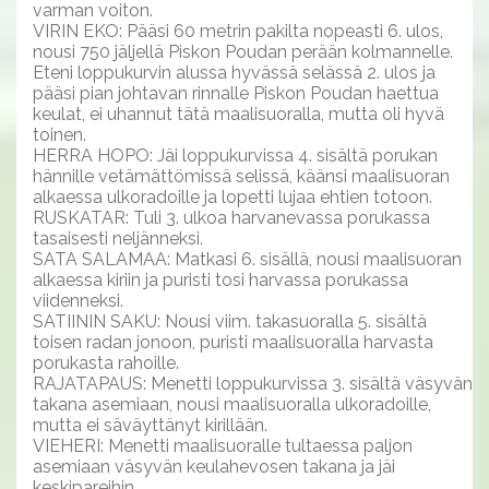
varman voiton.
VIRIN EKO: Pääsi 60 metrin pakilta nopeasti 6. ulos,
nousi 750 jäljellä Piskon Poudan perään kolmannelle.
Eteni loppukurvin alussa hyvässä selässä 2. ulos ja
pääsi pian johtavan rinnalle Piskon Poudan haettua
keulat, ei uhannut tätä maalisuoralla, mutta oli hyvä
toinen.
HERRA HOPO: Jäi loppukurvissa 4. sisältä porukan
hännille vetämättömissä selissä, käänsi maalisuoran
alkaessa ulkoradoille ja lopetti lujaa ehtien totoon.
RUSKATAR: Tuli 3. ulkoa harvanevassa porukassa
tasaisesti neljänneksi.
SATA SALAMAA: Matkasi 6. sisällä, nousi maalisuoran
alkaessa kiriin ja puristi tosi harvassa porukassa
viidenneksi.
SATIININ SAKU: Nousi viim. takasuoralla 5. sisältä
toisen radan jonoon, puristi maalisuoralla harvasta
porukasta rahoille.
RAJATAPAUS: Menetti loppukurvissa 3. sisältä väsyvän
takana asemiaan, nousi maalisuoralla ulkoradoille,
mutta ei säväyttänyt kirillään.
VIEHERI: Menetti maalisuoralle tultaessa paljon
asemiaan väsyvän keulahevosen takana ja jäi
keskipareihin.