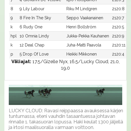
8
9 Lily Labour
Riku M Lindgren
2120:8
9
8 Fire In The Sky
Seppo Vaakanainen
2120:7
k
6 Rudy One
Henri Bollström
2120:5
hpl
10 Omnia Lindy
Jukka-Pekka Kauhanen
2120:9
k
12 Deal Chap
Juha-Matti Paavola
2120:11
p
5 Drop Of Love
Heikki Mikkonen
2120:4
Väliajat:
17.5/Gizelle Nyx, 16.5/Lucky Cloud, 21.0,
19.0
LUCKY CLOUD: Ravasi reippaassa avauksessa kärjen
tuntumassa, eteni vauhdin tasaantuessa johtavan
rinnalle 1. takasuoran lopussa. Haki keulat 1300 jäljellä
ja irtosi maalisuoralla varmaan voittoon.