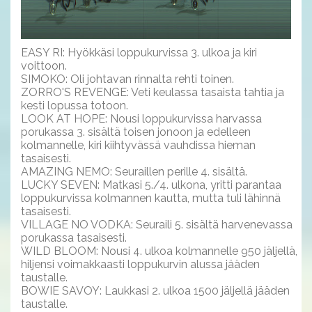
EASY RI: Hyökkäsi loppukurvissa 3. ulkoa ja kiri
voittoon.
SIMOKO: Oli johtavan rinnalta rehti toinen.
ZORRO'S REVENGE: Veti keulassa tasaista tahtia ja
kesti lopussa totoon.
LOOK AT HOPE: Nousi loppukurvissa harvassa
porukassa 3. sisältä toisen jonoon ja edelleen
kolmannelle, kiri kiihtyvässä vauhdissa hieman
tasaisesti.
AMAZING NEMO: Seuraillen perille 4. sisältä.
LUCKY SEVEN: Matkasi 5./4. ulkona, yritti parantaa
loppukurvissa kolmannen kautta, mutta tuli lähinnä
tasaisesti.
VILLAGE NO VODKA: Seuraili 5. sisältä harvenevassa
porukassa tasaisesti.
WILD BLOOM: Nousi 4. ulkoa kolmannelle 950 jäljellä,
hiljensi voimakkaasti loppukurvin alussa jääden
taustalle.
BOWIE SAVOY: Laukkasi 2. ulkoa 1500 jäljellä jääden
taustalle.