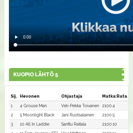
KUOPIO LÄHTÖ 5
Sij.
Hevonen
Ohjastaja
Matka:Rata
A
1
4 Grouse Man
Veli-Pekka Toivanen
2100:4
1
2
5 Moonlight Black
Jani Ruotsalainen
2100:5
1
3
10 All In Laddie
Santtu Raitala
2100:10
1