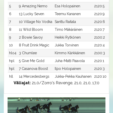
5
9 Amazing Nemo
Esa Holopainen
2120:5
6
13 Lucky Seven
Teemu Kananen
2120:9
7
10 Village No Vodka
Santtu Raitala
2120:6
8
11 Wild Bloom
Timo Mäkäräinen
2120:7
9
2 Bowie Savoy
Heikki Rytkönen
2100:2
10
8 Fruit Drink Magic
Jukka Torvinen
2120:4
hlo4
3 Chumlee
Kimmo Kärkkäinen
2100:3
hpl
5 Give Me Gold
Juha-Matti Paavola
2120:1
hpl
7 Casanova Boost
Ilpo Holopainen
2120:3
hll
14 Mercedesbergs
Jukka-Pekka Kauhanen
2120:10
Väliajat:
21.0/Zorro's Revenge, 21.0, 21.0, 17.0