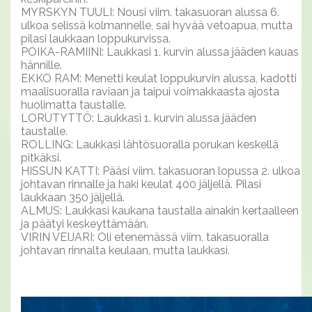
MYRSKYN TUULI: Nousi viim. takasuoran alussa 6.
ulkoa selissä kolmannelle, sai hyvää vetoapua, mutta
pilasi laukkaan loppukurvissa.
POIKA-RAMIINI: Laukkasi 1. kurvin alussa jääden kauas
hännille.
EKKO RAM: Menetti keulat loppukurvin alussa, kadotti
maalisuoralla raviaan ja taipui voimakkaasta ajosta
huolimatta taustalle.
LORUTYTTÖ: Laukkasi 1. kurvin alussa jääden
taustalle.
ROLLING: Laukkasi lähtösuoralla porukan keskellä
pitkäksi.
HISSUN KATTI: Pääsi viim. takasuoran lopussa 2. ulkoa
johtavan rinnalle ja haki keulat 400 jäljellä. Pilasi
laukkaan 350 jäljellä.
ALMUS: Laukkasi kaukana taustalla ainakin kertaalleen
ja päätyi keskeyttämään.
VIRIN VEIJARI: Oli etenemässä viim. takasuoralla
johtavan rinnalta keulaan, mutta laukkasi.