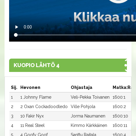
KUOPIO LÄHTÖ 4
Sij.
Hevonen
Ohjastaja
Matka:Rat
1
1 Johnny Flame
Veli-Pekka Toivanen
1600:1
2
2 Oxan Cockadoodledo
Ville Pohjola
1600:2
3
10 Fakir Nyx
Jorma Naumanen
1600:10
4
11 Real Steel
Kimmo Kärkkäinen
1600:11
5
4 Goofy Goof
Santtu Raitala
1600:4