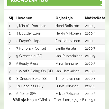
KUOPIO LÄHTÖ 6
Sij.
Hevonen
Ohjastaja
Matka:Rata
1
3 Minto's Don Juan
Henri Bollström
2100:3
2
4 Boulder Luke
Heikki Mikkonen
2100:4
3
2 Prayer's Hope
Esa Holopainen
2100:2
4
7 Honorary Consul
Santtu Raitala
2100:7
5
9 Gleneagle (SE)
Jani Ruotsalainen
2100:9
6
5 Ready Press
Miika Tenhunen
2100:5
7
1 What's Going On (DE)
Jani Hartikainen
2100:1
8
8 Giresse Boko (SE)
Timo Toiviainen
2100:8
9
10 Hopeless Guy
Jukka Torvinen
2120:1
10
6 Rezor (SE)
Mikko Peitsaho
2100:6
Väliajat:
17.0/Minto's Don Juan, 17.5, 18.0, 15.0