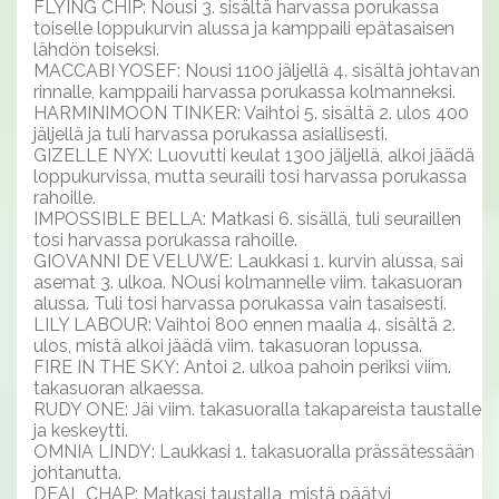
FLYING CHIP: Nousi 3. sisältä harvassa porukassa
toiselle loppukurvin alussa ja kamppaili epätasaisen
lähdön toiseksi.
MACCABI YOSEF: Nousi 1100 jäljellä 4. sisältä johtavan
rinnalle, kamppaili harvassa porukassa kolmanneksi.
HARMINIMOON TINKER: Vaihtoi 5. sisältä 2. ulos 400
jäljellä ja tuli harvassa porukassa asiallisesti.
GIZELLE NYX: Luovutti keulat 1300 jäljellä, alkoi jäädä
loppukurvissa, mutta seuraili tosi harvassa porukassa
rahoille.
IMPOSSIBLE BELLA: Matkasi 6. sisällä, tuli seuraillen
tosi harvassa porukassa rahoille.
GIOVANNI DE VELUWE: Laukkasi 1. kurvin alussa, sai
asemat 3. ulkoa. NOusi kolmannelle viim. takasuoran
alussa. Tuli tosi harvassa porukassa vain tasaisesti.
LILY LABOUR: Vaihtoi 800 ennen maalia 4. sisältä 2.
ulos, mistä alkoi jäädä viim. takasuoran lopussa.
FIRE IN THE SKY: Antoi 2. ulkoa pahoin periksi viim.
takasuoran alkaessa.
RUDY ONE: Jäi viim. takasuoralla takapareista taustalle
ja keskeytti.
OMNIA LINDY: Laukkasi 1. takasuoralla prässätessään
johtanutta.
DEAL CHAP: Matkasi taustalla, mistä päätyi