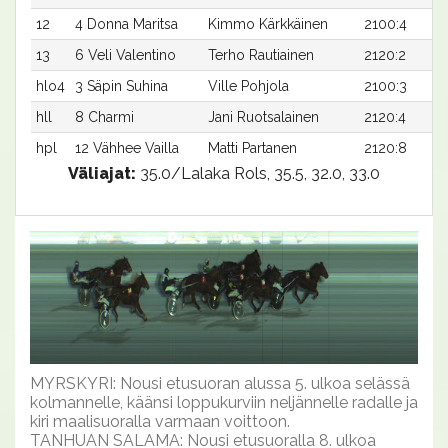
12
4 Donna Maritsa
Kimmo Kärkkäinen
2100:4
13
6 Veli Valentino
Terho Rautiainen
2120:2
hlo4
3 Säpin Suhina
Ville Pohjola
2100:3
hll
8 Charmi
Jani Ruotsalainen
2120:4
hpl
12 Vähhee Vailla
Matti Partanen
2120:8
Väliajat:
35.0/Lalaka Rols, 35.5, 32.0, 33.0
MYRSKYRI: Nousi etusuoran alussa 5. ulkoa selässä
kolmannelle, käänsi loppukurviin neljännelle radalle ja
kiri maalisuoralla varmaan voittoon.
TANHUAN SALAMA: Nousi etusuoralla 8. ulkoa