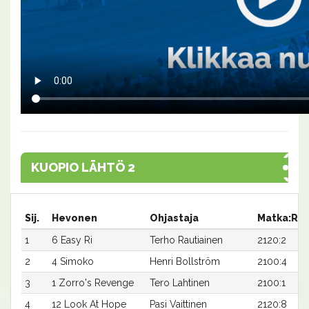
KUOPIO LÄHTÖ 2
Sij.
Hevonen
Ohjastaja
Matka:Ra
1
6 Easy Ri
Terho Rautiainen
2120:2
2
4 Simoko
Henri Bollström
2100:4
3
1 Zorro's Revenge
Tero Lahtinen
2100:1
4
12 Look At Hope
Pasi Vaittinen
2120:8