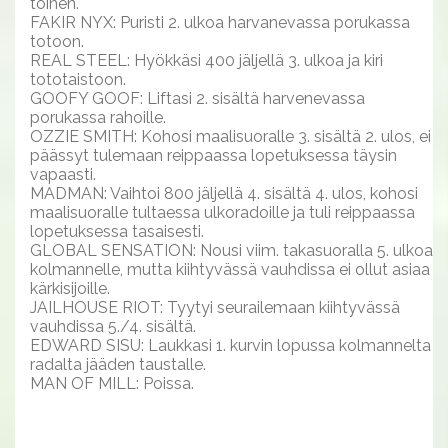
toinen.
FAKIR NYX: Puristi 2. ulkoa harvanevassa porukassa
totoon.
REAL STEEL: Hyökkäsi 400 jäljellä 3. ulkoa ja kiri
tototaistoon.
GOOFY GOOF: Liftasi 2. sisältä harvenevassa
porukassa rahoille.
OZZIE SMITH: Kohosi maalisuoralle 3. sisältä 2. ulos, ei
päässyt tulemaan reippaassa lopetuksessa täysin
vapaasti.
MADMAN: Vaihtoi 800 jäljellä 4. sisältä 4. ulos, kohosi
maalisuoralle tultaessa ulkoradoille ja tuli reippaassa
lopetuksessa tasaisesti.
GLOBAL SENSATION: Nousi viim. takasuoralla 5. ulkoa
kolmannelle, mutta kiihtyvässä vauhdissa ei ollut asiaa
kärkisijoille.
JAILHOUSE RIOT: Tyytyi seurailemaan kiihtyvässä
vauhdissa 5./4. sisältä.
EDWARD SISU: Laukkasi 1. kurvin lopussa kolmannelta
radalta jääden taustalle.
MAN OF MILL: Poissa.