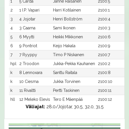
1
5 Carda
Janne Räisänen
2100:5
31
2
1 I.P. Vapari
Harri Kotilainen
2100:1
31
3
4 Jojotar
Henri Bollström
2100:4
32
4
3 Caarna
Sami Ikonen
2100:3
32
5
6 Myytti
Heikki Mikkonen
2100:6
32
6
9 Pontriot
Keijo Hakala
2100:9
32
7
7 Ryyppy
Timo P Niskanen
2100:7
32
hpl
2 Troodon
Jukka-Pekka Kauhanen
2100:2
-a
k
8 Lennoxara
Santtu Raitala
2100:8
-a
k
10 Ciesma
Jukka Torvinen
2100:10
-a
k
11 Rivaltti
Pertti Taskinen
2100:11
-a
hll
12 Meleko Elevis
Tero E Mäenpää
2100:12
-a
Väliajat:
28.0/Jojotar, 30.5, 32.0, 31.5