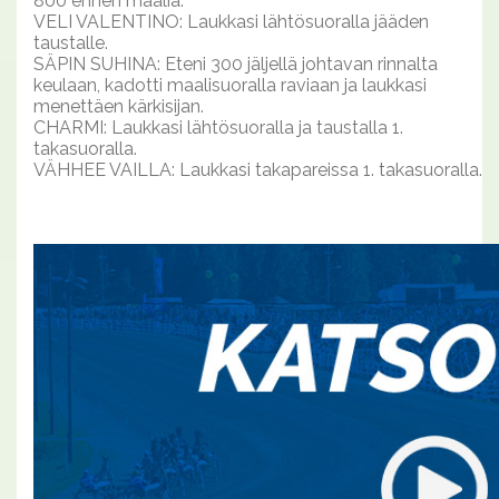
800 ennen maalia.
VELI VALENTINO: Laukkasi lähtösuoralla jääden
taustalle.
SÄPIN SUHINA: Eteni 300 jäljellä johtavan rinnalta
keulaan, kadotti maalisuoralla raviaan ja laukkasi
menettäen kärkisijan.
CHARMI: Laukkasi lähtösuoralla ja taustalla 1.
takasuoralla.
VÄHHEE VAILLA: Laukkasi takapareissa 1. takasuoralla.