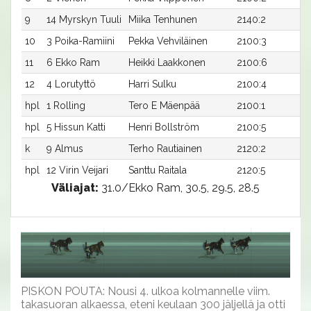
9
14 Myrskyn Tuuli
Miika Tenhunen
2140:2
3
10
3 Poika-Ramiini
Pekka Vehviläinen
2100:3
3
11
6 Ekko Ram
Heikki Laakkonen
2100:6
3
12
4 Lorutyttö
Harri Sulku
2100:4
3
hpl
1 Rolling
Tero E Mäenpää
2100:1
-
hpl
5 Hissun Katti
Henri Bollström
2100:5
-
k
9 Almus
Terho Rautiainen
2120:2
-x
hpl
12 Virin Veijari
Santtu Raitala
2120:5
-
Väliajat:
31.0/Ekko Ram, 30.5, 29.5, 28.5
PISKON POUTA: Nousi 4. ulkoa kolmannelle viim.
takasuoran alkaessa, eteni keulaan 300 jäljellä ja otti