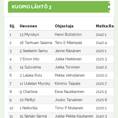
KUOPIO LÄHTÖ 3
Sij.
Hevonen
Ohjastaja
Matka:Rata
1
13 Myrskyri
Henri Bollström
2140:1
2
16 Tanhuan Salama
Tero E Mäenpää
2140:4
3
5 Seekerin Samu
Janne Räisänen
2120:1
4
7 Einon Into
Jukka Heikkinen
2120:3
5
14 Suloviima
Jukka Torvinen
2140:2
6
2 Lalaka Rols
Pekka Vehviläinen
2100:2
7
11 Uutelan Myrsky
Kimmo Taipale
2120:7
8
9 Charliina
Eeva Naukkarinen
2120:5
9
10 Pärttyl
Jouko Tarvainen
2120:6
10
1 Neitorilla
Timo P Niskanen
2100:1
11
15 Särkän Särmä
Jukka-Pekka Kauhanen
2140:3