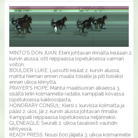
MINTO'S DON JUAN: Eteni johtavan rinnalta keulaan 2.
kurvin alussa, otti reippaassa lopetuksessa varman
voiton.
BOULDER LUKE: Luovutti keulat 2. kurvin alussa,
mahtui hieman ennen maalia toiselle ja piti toiseksi
ennen ulkoa kirinyttä.
PRAYER'S HOPE: Mahtui maalisuoran alkaessa 3.
sisältä kiriin kolmannelle radalle, kamppaili kovassa
lopetuksessa kakkossijasta.
HONORARY CONSUL: Kiersi 1. kurvissa kolmatta ja
pääsi 2. ulos, jäi 2. kurvin alussa johtavan rinnalle.
Kamppaili reippaassa lopetuksessa neljänneksi.
GLENEAGLE: Seuraili 2. ulkoa tasaisesti vauhdin
kiihtyessä.
READY PRESS: Nousi 600 jäljellä 3. ulkoa kolmannelle