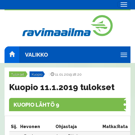
Navig
VALIKKO
Navig
Tulokset
Kuopio
|
11.01.2019 18:20
Kuopio 11.1.2019 tulokset
KUOPIO LÄHTÖ 9
Sij.
Hevonen
Ohjastaja
Matka:Rata
A