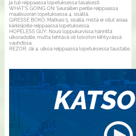
ja tuli reippaassa lopetuksessa tasaisesti.
WHAT'S GOING ON: Seuraillen perille reippaassa
maalisuoran lopetuksessa 4. sisältä.
GIRESSE BOKO: Matkasi 5. sisällä, mistä ei ollut asiaa
kärkisijoille reippaassa lopetuksessa.
HOPELESS GUY: Nousi loppukurvissa hänniltä
ulkoradoille, mutta tehtävä oli toivoton kiihtyvässä
vauhdissa.
REZOR: Jäi 4. ulkoa reippaassa lopetuksessa taustalle.