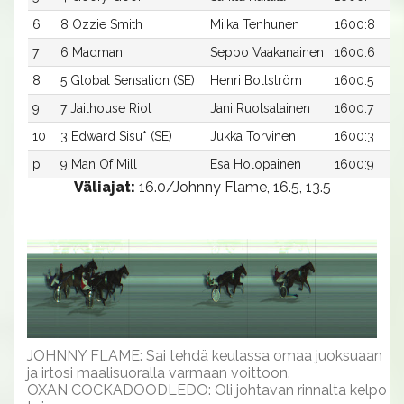
6
8 Ozzie Smith
Miika Tenhunen
1600:8
7
6 Madman
Seppo Vaakanainen
1600:6
8
5 Global Sensation (SE)
Henri Bollström
1600:5
9
7 Jailhouse Riot
Jani Ruotsalainen
1600:7
10
3 Edward Sisu* (SE)
Jukka Torvinen
1600:3
p
9 Man Of Mill
Esa Holopainen
1600:9
Väliajat:
16.0/Johnny Flame, 16.5, 13.5
JOHNNY FLAME: Sai tehdä keulassa omaa juoksuaan
ja irtosi maalisuoralla varmaan voittoon.
OXAN COCKADOODLEDO: Oli johtavan rinnalta kelpo