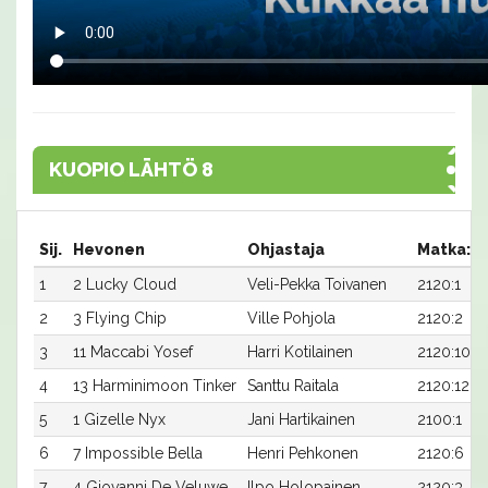
KUOPIO LÄHTÖ 8
Sij.
Hevonen
Ohjastaja
Matka:R
1
2 Lucky Cloud
Veli-Pekka Toivanen
2120:1
2
3 Flying Chip
Ville Pohjola
2120:2
3
11 Maccabi Yosef
Harri Kotilainen
2120:10
4
13 Harminimoon Tinker
Santtu Raitala
2120:12
5
1 Gizelle Nyx
Jani Hartikainen
2100:1
6
7 Impossible Bella
Henri Pehkonen
2120:6
7
4 Giovanni De Veluwe
Ilpo Holopainen
2120:3