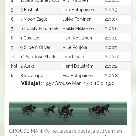
4
11 Sara Journey (SE)
Viivi Mattinen
2100:11
1
5
3 Bashful
Ilpo Holopainen
2100:3
1
6
7 Moon Eagle
Jukka Torvinen
2100:7
1
7
6 Lovely Futura (SE)
Heikki Mikkonen
2100:6
1
8
1 Curakao
Harri Kotilainen
2100:1
1
9
9 Silbern Oliver
Ville Pohjola
2100:9
1
10
12 San Jose Shark
Toni Ripatti
2100:12
1
hpl
2 Aleksi
Henri Bollström
2100:2
-
k
8 Indianapolis
Esa Holopainen
2100:8
-
Väliajat:
13.5/Grouse Man, 17.0, 16.0, 19.0
GROUSE MAN: Vei keulassa reipasta ja otti varman