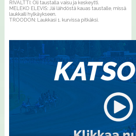
RIVALTTI: Oli taustalla vaisu ja keskeytti.
MELEKO ELEVIS: Jäi lähdöstä kauas taustalle, missä
laukkaili hylkäykseen.
TROODON: Laukkasi 1. kurvissa pitkäksi.