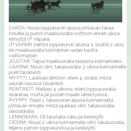
CARDA: Nousi loppukurvin alussa johtavan takaa
toiselle ja puristi maalisuoralla voittoon ennen ulkoa
kirinyttä I.P. Vaparia.
I.P. VAPARI: Vaihtoi loppukurvin alussa 3. sisältä 2. ulos,
kiri maalisuoralla kolmannen radan kautta
voittomatsiin.
JOJOTAR: Taipui maalisuoralla keulasta kolmanneksi.
CAARNA: Nousi viim. takasuoralla 3. ulkoa kolmannelle
ja kiri tasaisesti.
MYYTTI: Laukkasi lähtöön, eteni 4. sisälle, mistä
seuraili lopussa tasaisesti.
PONTRIOT: Matkasi 4. ulkona, eteni loppusuoralla
sisärataa, mutta jäi pussiin maalin lähestyessä.
RYYPPY: Pääsi 1. takasuoran alussa kolmannelta
johtavan rinnalle, mistä laukkasi viim. takasuoralla
ulkoradoille.
LENNOXARA: Oli taustalla vaisu ja keskeytti.
CIESMA: Nousi 2. ulkoa kolmannelle viim. takasuoralla,
hiljensi pahoin loppukurvissa ja keskeytti.