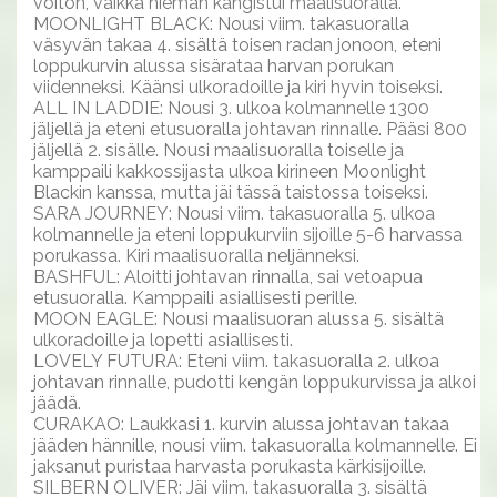
voiton, vaikka hieman kangistui maalisuoralla.
MOONLIGHT BLACK: Nousi viim. takasuoralla
väsyvän takaa 4. sisältä toisen radan jonoon, eteni
loppukurvin alussa sisärataa harvan porukan
viidenneksi. Käänsi ulkoradoille ja kiri hyvin toiseksi.
ALL IN LADDIE: Nousi 3. ulkoa kolmannelle 1300
jäljellä ja eteni etusuoralla johtavan rinnalle. Pääsi 800
jäljellä 2. sisälle. Nousi maalisuoralla toiselle ja
kamppaili kakkossijasta ulkoa kirineen Moonlight
Blackin kanssa, mutta jäi tässä taistossa toiseksi.
SARA JOURNEY: Nousi viim. takasuoralla 5. ulkoa
kolmannelle ja eteni loppukurviin sijoille 5-6 harvassa
porukassa. Kiri maalisuoralla neljänneksi.
BASHFUL: Aloitti johtavan rinnalla, sai vetoapua
etusuoralla. Kamppaili asiallisesti perille.
MOON EAGLE: Nousi maalisuoran alussa 5. sisältä
ulkoradoille ja lopetti asiallisesti.
LOVELY FUTURA: Eteni viim. takasuoralla 2. ulkoa
johtavan rinnalle, pudotti kengän loppukurvissa ja alkoi
jäädä.
CURAKAO: Laukkasi 1. kurvin alussa johtavan takaa
jääden hännille, nousi viim. takasuoralla kolmannelle. Ei
jaksanut puristaa harvasta porukasta kärkisijoille.
SILBERN OLIVER: Jäi viim. takasuoralla 3. sisältä