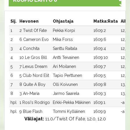
Sij.
Hevonen
Ohjastaja
Matka:Rata
Aika
1
2 Twist Of Fate
Pekka Korpi
1609:2
12,3a
2
6 Cameron Evo
Mika Forss
1609:6
12,6
3
4 Conchita
Santtu Raitala
1609:4
12,7a
4
10 Le Gros Bill
Antti Teivainen
1609:10
12,7a
5
7 Lexus Dream
Ari Moilanen
1609:7
12,8
6
5 Club Nord Elit
Tapio Perttunen
1609:5
12,9a
7
8 Quite A Boy
Olli Koivunen
1609:8
13,0
8
3 An-Maria
Jarmo Saarela
1609:3
13,0
hpl
1 Rosi's Rodrigo
Erkki-Pekka Mäkinen
1609:1
-a
hpl
9 Blue Flash
Tommi Kylliäinen
1609:9
-a
Väliajat:
11.0/Twist Of Fate, 12.0, 12.0