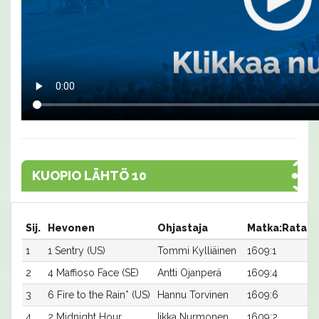
KUOPIO LÄHTÖ 10
Sij.
Hevonen
Ohjastaja
Matka:Rata
1
1 Sentry (US)
Tommi Kylliäinen
1609:1
1
2
4 Maffioso Face (SE)
Antti Ojanperä
1609:4
1
3
6 Fire to the Rain* (US)
Hannu Torvinen
1609:6
1
4
2 Midnight Hour
Iikka Nurmonen
1609:2
1