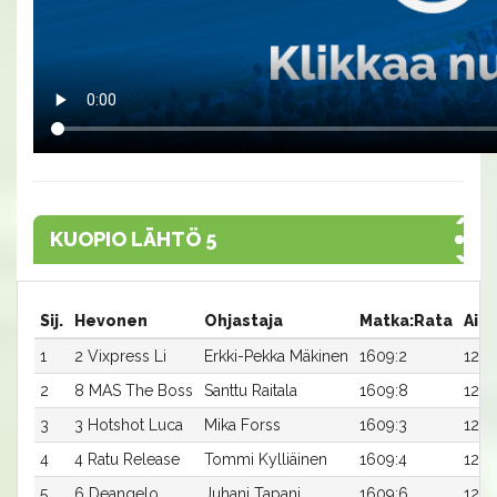
KUOPIO LÄHTÖ 5
Sij.
Hevonen
Ohjastaja
Matka:Rata
Aika
1
2 Vixpress Li
Erkki-Pekka Mäkinen
1609:2
12,1a
2
8 MAS The Boss
Santtu Raitala
1609:8
12,6
3
3 Hotshot Luca
Mika Forss
1609:3
12,6
4
4 Ratu Release
Tommi Kylliäinen
1609:4
12,7
5
6 Deangelo
Juhani Tapani
1609:6
12,8