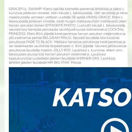
GRACEFUL SWAMP: Kiersi pakilta kolmatta pienessä lähdössä ja pääsi 1.
kurvissa johtavan rinnalle, haki keulat 1. takasuoralla. Veti vauhdilla ja irtosi
maalisuoralla varmaan voittoon uudella SE-ajalla.VIKING GRACE: Eteni 1.
takasuoralla johtavan rinnalle, kesti hurjan matkavauhdin mahtavasti ollen
harvan porukan toinen.EFFRONTE PHOTO: Luovutti keulat 1. takasuoralla,
seuraili tosi harvasta porukasta vauhtijuoksussa kolmanneksi.COCKTAIL
PRINCESS: Eteni 800 jäljellä keskipareissa harvan porukan neljänneksi ja
piti asemansa perille.BELGRAM PINUS: Seuraili taustalla tosi kovassa
porukassa.FADE TO BLACK: Matkasi harvassa porukassa keskipareissa ja
sai railakkaasta vauhdista tarpeekseen n. 800 jäljellä. Seuraili jättikovassa
porukassa taustalla maaliin.JOLLY ROY: Laukkasi 1. kurvissa, eteni viim.
takasuoran alussa tosi harvan porukan viidenneksi. Laukkasi
loppukurvissa uudelleen jääden taustalle.WERNER ORS: Laukkasi
lähtöön jääden taustalle.MR BIG STAR: Poissa.