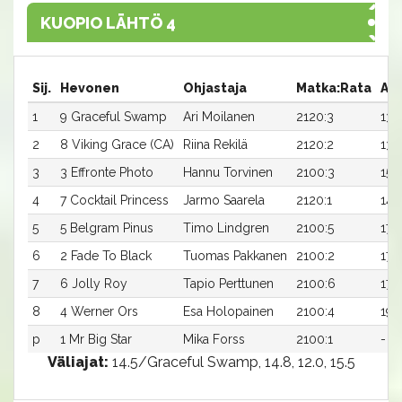
KUOPIO LÄHTÖ 4
Sij.
Hevonen
Ohjastaja
Matka:Rata
Aik
1
9 Graceful Swamp
Ari Moilanen
2120:3
13,5
2
8 Viking Grace (CA)
Riina Rekilä
2120:2
13,
3
3 Effronte Photo
Hannu Torvinen
2100:3
15,3
4
7 Cocktail Princess
Jarmo Saarela
2120:1
14,
5
5 Belgram Pinus
Timo Lindgren
2100:5
17,0
6
2 Fade To Black
Tuomas Pakkanen
2100:2
17,0
7
6 Jolly Roy
Tapio Perttunen
2100:6
17,
8
4 Werner Ors
Esa Holopainen
2100:4
19,
p
1 Mr Big Star
Mika Forss
2100:1
-
Väliajat:
14.5/Graceful Swamp, 14.8, 12.0, 15.5