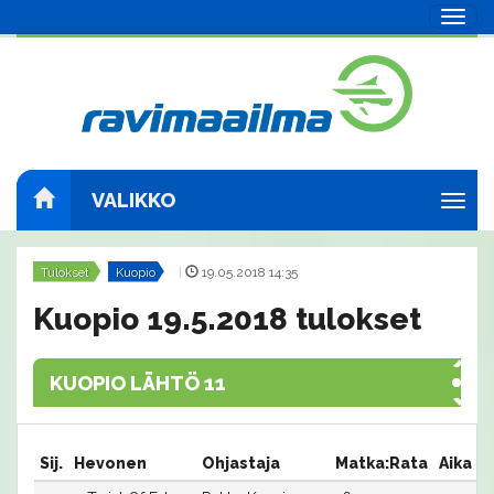
Navig
VALIKKO
Navig
Tulokset
Kuopio
|
19.05.2018 14:35
Kuopio 19.5.2018 tulokset
KUOPIO LÄHTÖ 11
Sij.
Hevonen
Ohjastaja
Matka:Rata
Aika