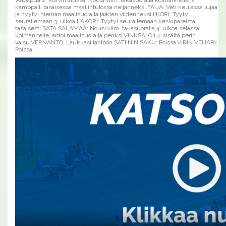
kamppaili tasaisessa maaliintulossa neljänneksi.FAIJA: Veti keulassa lujaa
ja hyytyi hieman maalisuoralla jääden viidenneksi.IIKORI: Tyytyi
seurailemaan 3. ulkoa.LAKORI: Tyytyi seurailemaan keskipareista
tasaisesti.SATA SALAMAA: Nousi viim. takasuoralla 4. ulkoa selässä
kolmannelle, antoi maalisuoralla periksi.VINKSA: Oli 4. sisältä perin
vaisu.VERNANTO: Laukkasi lähtöön.SATIININ SAKU: Poissa.VIRIN VEIJARI:
Poissa.