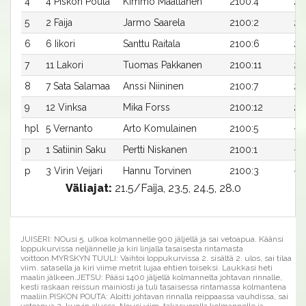
4
4 Piskon Pouta
Kimmo Määttänen
2100:4
25
5
2 Faija
Jarmo Saarela
2100:2
25
6
6 Iikori
Santtu Raitala
2100:6
25
7
11 Lakori
Tuomas Pakkanen
2100:11
25
8
7 Sata Salamaa
Anssi Niininen
2100:7
26
9
12 Vinksa
Mika Forss
2100:12
27
hpl
5 Vernanto
Arto Komulainen
2100:5
-a
p
1 Satiinin Saku
Pertti Niskanen
2100:1
-a
p
3 Virin Veijari
Hannu Torvinen
2100:3
-a
Väliajat:
21.5/Faija, 23.5, 24.5, 28.0
JUISERI: NOusi 5. ulkoa kolmannelle 900 jäljellä ja sai vetoapua. Käänsi
loppukurvissa neljännelle ja kiri linjalla tasaisesta rintamasta
voittoon.MYRSKYN TUULI: Vaihtoi loppukurvissa 2. sisältä 2. ulos, sai tilaa
viim. satasella ja kiri viime metrit lujaa ehtien toiseksi. Laukkasi heti
maalin jälkeen.JETSU: Pääsi 1400 jäljellä kolmannelta johtavan rinnalle,
kesti raskaan reissun mainiosti ja tuli tasaisessa rintamassa kolmantena
maaliin.PISKON POUTA: Aloitti johtavan rinnalla reippaassa vauhdissa, sai
vetoapua 2. kurvin alussa. Nousi viim. takasuoralla kolmannelle ja