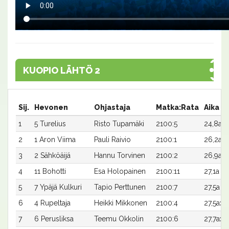
KUOPIO LÄHTÖ 2
Sij.
Hevonen
Ohjastaja
Matka:Rata
Aika
1
5 Turelius
Risto Tupamäki
2100:5
24,8a
2
1 Aron Viima
Pauli Raivio
2100:1
26,2a
3
2 Sähköäijä
Hannu Torvinen
2100:2
26,9a
4
11 Bohotti
Esa Holopainen
2100:11
27,1a
5
7 Ypäjä Kulkuri
Tapio Perttunen
2100:7
27,5a
6
4 Rupeltaja
Heikki Mikkonen
2100:4
27,5ax
7
6 Perusliksa
Teemu Okkolin
2100:6
27,7ax