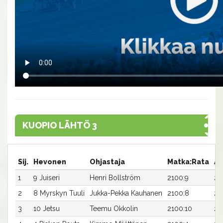
KUOPIO LÄHTÖ 3
Sij.
Hevonen
Ohjastaja
Matka:Rata
Ai
1
9 Juiseri
Henri Bollström
2100:9
25
2
8 Myrskyn Tuuli
Jukka-Pekka Kauhanen
2100:8
25
3
10 Jetsu
Teemu Okkolin
2100:10
25