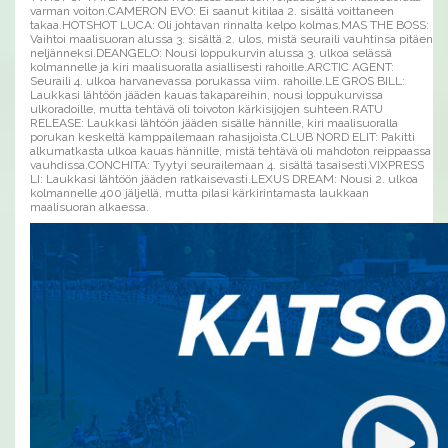
varman voiton.CAMERON EVO: Ei saanut kitilaa 2. sisältä voittaneen
takaa.HOTSHOT LUCA: Oli johtavan rinnalta kelpo kolmas.MAS THE BOSS:
Vaihtoi maalisuoran alussa 3. sisältä 2. ulos, mistä seuraili vauhtinsa pitäen
neljänneksi.DEANGELO: Nousi loppukurvin alussa 3. ulkoa selässä
kolmannelle ja kiri maalisuoralla asiallisesti rahoille.ARCTIC AGENT:
Seuraili 4. ulkoa harvanevassa porukassa viim. rahoille.LE GROS BILL:
Laukkasi lähtöön jääden kauas takapareihin, nousi loppukurvissa
ulkoradoille, mutta tehtävä oli toivoton kärkisijojen suhteen.RATU
RELEASE: Laukkasi lähtöön jääden sisälle hännille, kiri maalisuoralla
porukan keskeltä kamppailemaan rahasijoista.CLUB NORD ELIT: Pakitti
alkumatkasta ulkoa kauas hännille, mistä tehtävä oli mahdoton reippaassa
vauhdissa.CONCHITA: Tyytyi seurailemaan 4. sisältä tasaisesti.VIXPRESS
LI: Laukkasi lähtöön jääden ratkaisevasti.LEXUS DREAM: Nousi 2. ulkoa
kolmannelle 400 jäljellä, mutta pilasi kärkirintamasta laukkaan
maalisuoran alkaessa.