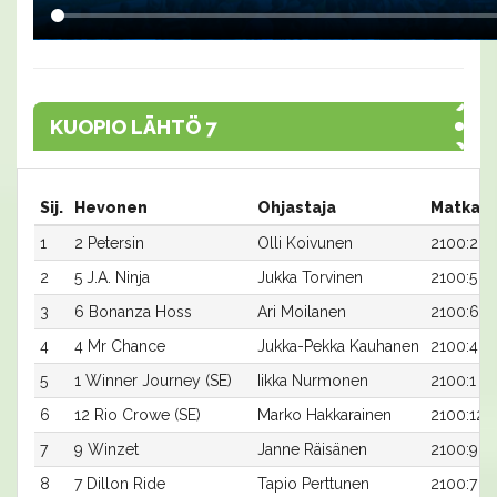
KUOPIO LÄHTÖ 7
Sij.
Hevonen
Ohjastaja
Matka:R
1
2 Petersin
Olli Koivunen
2100:2
2
5 J.A. Ninja
Jukka Torvinen
2100:5
3
6 Bonanza Hoss
Ari Moilanen
2100:6
4
4 Mr Chance
Jukka-Pekka Kauhanen
2100:4
5
1 Winner Journey (SE)
Iikka Nurmonen
2100:1
6
12 Rio Crowe (SE)
Marko Hakkarainen
2100:12
7
9 Winzet
Janne Räisänen
2100:9
8
7 Dillon Ride
Tapio Perttunen
2100:7