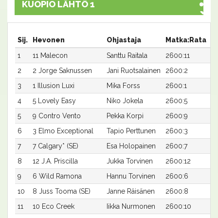
KUOPIO LÄHTÖ 1
Sij.
Hevonen
Ohjastaja
Matka:Rata
A
1
11 Malecon
Santtu Raitala
2600:11
17
2
2 Jorge Saknussen
Jani Ruotsalainen
2600:2
17
3
1 Illusion Luxi
Mika Forss
2600:1
17
4
5 Lovely Easy
Niko Jokela
2600:5
17
5
9 Contro Vento
Pekka Korpi
2600:9
17
6
3 Elmo Exceptional
Tapio Perttunen
2600:3
17
7
7 Calgary* (SE)
Esa Holopainen
2600:7
17
8
12 J.A. Priscilla
Jukka Torvinen
2600:12
17
9
6 Wild Ramona
Hannu Torvinen
2600:6
17
10
8 Juss Tooma (SE)
Janne Räisänen
2600:8
17
11
10 Eco Creek
Iikka Nurmonen
2600:10
17