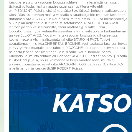
keskipareista 1. takasuoran lopussa johtavan rinnalle, mistä kamppaili
tiukasti voitosta, mutta nappireissun saanut Klena Vito ehti
ohi.PIEDMONT: Pääsi 4. sisältä 3. sisälle 800 jäljellä, kohosi maalisuoralle 2.
ulos. Pääsi 100 ennen maalia vapaalle sisäradale ja kiri mukaan tasaiseen
rintamaan.ARCTIC LOVER: Nousi viim. takasuoralla 4. ulkoa kolmannelle ja
olikin pian neljännellä. Kiri rehdisti tototaistoon.AIRA CLOC: Laukkasi
lähtöön jääden kauas hännille, eteni matkalla 5. sisälle. Eteni
loppukurvissa hyvin vetänyttä sisärataa ja kiri maalisuoralla kärkirintaman
taakse.ELLIOT WEB: Nousi viim. takasuoran lopussa 5. ulkoa selissä
kolmannelle ja ylsi maalisuoralla rahoille.STARO IN FACT: Tyytyi
seurailemaan 3. ulkoa.ONE BREAK BROLINE: Veti keulassa tasaisen kovaa
ja hyytyi maalisuoralla ulos rahoilta.RICOCONE: Laukkasi 1. kurvin alussa
häiriöstä jääden porukan hännille 6. sisälle. Nousi loppukurvissa
ulkoradoille, mutta tehtävä oli liian vaativa.ARCHIE PRESS: Vaihtoi 3. sisältä
2. ulos 800 jäljellä, nousi kolmannelle loppukaarteeseen, mutta ei
jaksanut puristaa edes rahoille.ARAGORN HOSS: Laukkasi 2. ulkoa 850
jäljellä pahoin ja keskeytti.SIR ROBERT: Poissa.