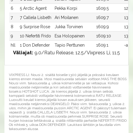
6
5 Arctic Agent
Pekka Korpi
1609:5
12,8
7
7 Callela Lisbeth
Ari Moilanen
1609:7
13,0
8
9 Surprise Rose
Jukka Torvinen
1609:9
13,7
9
10 Nefertiti Frido
Esa Holopainen
1609:10
13,8
hll
1 Don Defender
Tapio Perttunen
1609:1
-a
Väliajat:
9.0/Ratu Release, 12.5/Vixpress Li, 11.5
VIXPRESS LI: Nousi 2. sisältä toiselle 1300 jäljellä ja prässäsi keulaan
kierros ennen maalia. Irtosi maalisuoralla selvään voittoon.MAS THE BOSS:
Nousi viim. takasuoralla 4. ulkoa kolmannelle ja sai vetoapua. Kohosi
maalisuoralle neljännelle ja kiri selvästi voittaneelle hävinneenä
toiseksi.HOTSHOT LUCA: Jäi kierros jäljellä 2. ulkoa ilman selkää,
kamppaili selvästi voittajalle hävinneenä kolmanneksi.RATU RELEASE:
Luovutti keulat kierros jäljellä kovan avauksen jälkeen, seuraili
maalisuoralla neljänneksi.DEANGELO: Pääsi viim. takasuoralla 3. ulkoa 2.
ulos, mihin jäi maalisuoralla pussiin.ARCTIC AGENT: Ei päässyt tulemaan
vapaasti 3. sisältä.CALLELA LISBETH: Nousi viim. takasuoralla 2. ulkoa
kolmannelle, mutta oli maalisuoralla pehmeä.SURPRISE ROSE: Seuraili
hurjan kovassa tehtävässä 4. sisältä riittämättä parhaille.NEFERTITI FRIDO:
Oli nihkeä 5. ulkoa.DON DEFENDER: Laukkasi lähtöön ja taustalla viim.
takasuoran alussa.