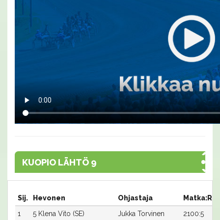
KUOPIO LÄHTÖ 9
Sij.
Hevonen
Ohjastaja
Matka:Ra
1
5 Klena Vito (SE)
Jukka Torvinen
2100:5