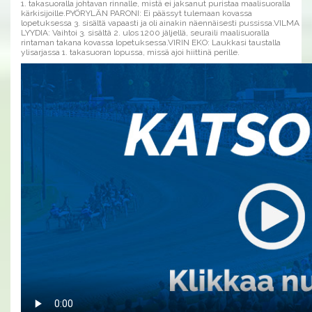
1. takasuoralla johtavan rinnalle, mistä ei jaksanut puristaa maalisuoralla
kärkisijoille.PYÖRYLÄN PARONI: Ei päässyt tulemaan kovassa
lopetuksessa 3. sisältä vapaasti ja oli ainakin näennäisesti pussissa.VILMA
LYYDIA: Vaihtoi 3. sisältä 2. ulos 1200 jäljellä, seuraili maalisuoralla
rintaman takana kovassa lopetuksessa.VIRIN EKO: Laukkasi taustalla
ylisarjassa 1. takasuoran lopussa, missä ajoi hiittinä perille.