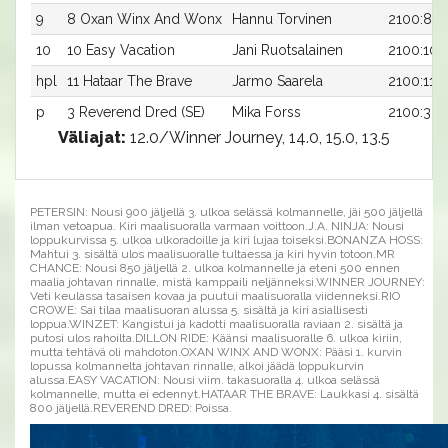
9
8 Oxan Winx And Wonx
Hannu Torvinen
2100:8
10
10 Easy Vacation
Jani Ruotsalainen
2100:10
hpl
11 Hataar The Brave
Jarmo Saarela
2100:11
p
3 Reverend Dred (SE)
Mika Forss
2100:3
Väliajat:
12.0/Winner Journey, 14.0, 15.0, 13.5
PETERSIN: Nousi 900 jäljellä 3. ulkoa selässä kolmannelle, jäi 500 jäljellä
ilman vetoapua. Kiri maalisuoralla varmaan voittoon.J.A. NINJA: Nousi
loppukurvissa 5. ulkoa ulkoradoille ja kiri lujaa toiseksi.BONANZA HOSS:
Mahtui 3. sisältä ulos maalisuoralle tultaessa ja kiri hyvin totoon.MR
CHANCE: Nousi 850 jäljellä 2. ulkoa kolmannelle ja eteni 500 ennen
maalia johtavan rinnalle, mistä kamppaili neljänneksi.WINNER JOURNEY:
Veti keulassa tasaisen kovaa ja puutui maalisuoralla viidenneksi.RIO
CROWE: Sai tilaa maalisuoran alussa 5. sisältä ja kiri asiallisesti
loppua.WINZET: Kangistui ja kadotti maalisuoralla raviaan 2. sisältä ja
putosi ulos rahoilta.DILLON RIDE: Käänsi maalisuoralle 6. ulkoa kiriin,
mutta tehtävä oli mahdoton.OXAN WINX AND WONX: Pääsi 1. kurvin
lopussa kolmannelta johtavan rinnalle, alkoi jäädä loppukurvin
alussa.EASY VACATION: Nousi viim. takasuoralla 4. ulkoa selässä
kolmannelle, mutta ei edennyt.HATAAR THE BRAVE: Laukkasi 4. sisältä
800 jäljellä.REVEREND DRED: Poissa.