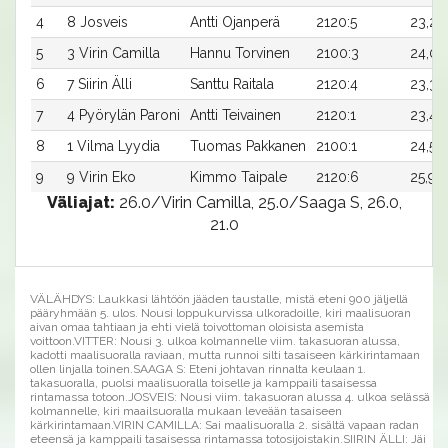
4
8 Josveis
Antti Ojanperä
2120:5
23,2
5
3 Virin Camilla
Hannu Torvinen
2100:3
24,0
6
7 Siirin Älli
Santtu Raitala
2120:4
23,3
7
4 Pyörylän Paroni
Antti Teivainen
2120:1
23,4
8
1 Vilma Lyydia
Tuomas Pakkanen
2100:1
24,5
9
9 Virin Eko
Kimmo Taipale
2120:6
25,9x
Väliajat:
26.0/Virin Camilla, 25.0/Saaga S, 26.0,
21.0
VÄLÄHDYS: Laukkasi lähtöön jääden taustalle, mistä eteni 900 jäljellä
pääryhmään 5. ulos. Nousi loppukurvissa ulkoradoille, kiri maalisuoran
aivan omaa tahtiaan ja ehti vielä toivottoman oloisista asemista
voittoon.VITTER: Nousi 3. ulkoa kolmannelle viim. takasuoran alussa,
kadotti maalisuoralla raviaan, mutta runnoi silti tasaiseen kärkirintamaan
ollen linjalla toinen.SAAGA S: Eteni johtavan rinnalta keulaan 1.
takasuoralla, puolsi maalisuoralla toiselle ja kamppaili tasaisessa
rintamassa totoon.JOSVEIS: Nousi viim. takasuoran alussa 4. ulkoa selässä
kolmannelle, kiri maailsuoralla mukaan leveään tasaiseen
kärkirintamaan.VIRIN CAMILLA: Sai maalisuoralla 2. sisältä vapaan radan
eteensä ja kamppaili tasaisessa rintamassa totosijoistakin.SIIRIN ÄLLI: Jäi