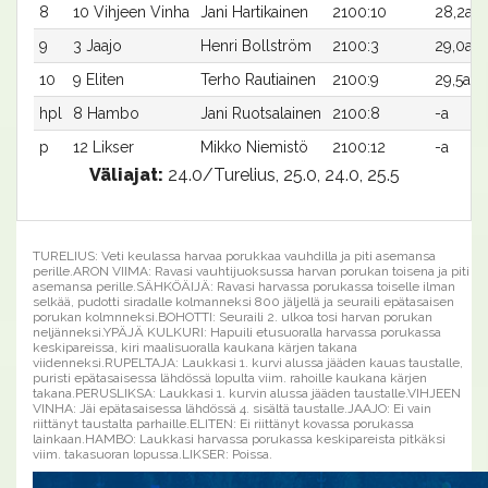
8
10 Vihjeen Vinha
Jani Hartikainen
2100:10
28,2a
9
3 Jaajo
Henri Bollström
2100:3
29,0a
10
9 Eliten
Terho Rautiainen
2100:9
29,5ax
hpl
8 Hambo
Jani Ruotsalainen
2100:8
-a
p
12 Likser
Mikko Niemistö
2100:12
-a
Väliajat:
24.0/Turelius, 25.0, 24.0, 25.5
TURELIUS: Veti keulassa harvaa porukkaa vauhdilla ja piti asemansa
perille.ARON VIIMA: Ravasi vauhtijuoksussa harvan porukan toisena ja piti
asemansa perille.SÄHKÖÄIJÄ: Ravasi harvassa porukassa toiselle ilman
selkää, pudotti siradalle kolmanneksi 800 jäljellä ja seuraili epätasaisen
porukan kolmnneksi.BOHOTTI: Seuraili 2. ulkoa tosi harvan porukan
neljänneksi.YPÄJÄ KULKURI: Hapuili etusuoralla harvassa porukassa
keskipareissa, kiri maalisuoralla kaukana kärjen takana
viidenneksi.RUPELTAJA: Laukkasi 1. kurvi alussa jääden kauas taustalle,
puristi epätasaisessa lähdössä lopulta viim. rahoille kaukana kärjen
takana.PERUSLIKSA: Laukkasi 1. kurvin alussa jääden taustalle.VIHJEEN
VINHA: Jäi epätasaisessa lähdössä 4. sisältä taustalle.JAAJO: Ei vain
riittänyt taustalta parhaille.ELITEN: Ei riittänyt kovassa porukassa
lainkaan.HAMBO: Laukkasi harvassa porukassa keskipareista pitkäksi
viim. takasuoran lopussa.LIKSER: Poissa.