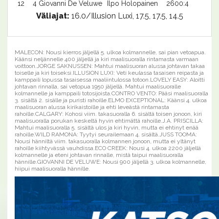
12
4 Giovanni De Veluwe
Ilpo Holopainen
2600:4
18
Väliajat:
16.0/Illusion Luxi, 17.5, 17.5, 14.5
MALECON: Nousi kierros jäljellä 5. ulkoa kolmannelle, sai pian vetoapua.
Käänsi neljännelle 400 jäljellä ja kiri maalisuoralla rintamasta varmaan
voittoon.JORGE SAKNUSSEN: Mahtui maalisuoran alussa johtavan takaa
toiselle ja kiri toiseksi.ILLUSION LUXI: Veti keulassa tasaisen reipasta ja
kamppaili lopussa tasaisessa maaliintulossa totoon.LOVELY EASY: Aloitti
johtavan rinnalla, sai vetopua 1950 jäljellä. Mahtui maalisuoralle
kolmannelle ja kamppaili totosijoista.CONTRO VENTO: Pääsi maalisuoralla
3. sisältä 2. sisälle ja puristi rahoille.ELMO EXCEPTIONAL: Käänsi 4. ulkoa
maalisuoran alussa kirikaistoille ja ehti leveästä rintamasta
rahoille.CALGARY: Kohosi viim. takasuoralla 6. sisältä toisen jonoon, kiri
maalisuoralla porukan keskeltä hyvin ehtimättä rahoille.J.A. PRISCILLA:
Mahtui maalisuoralla 5. sisältä ulos ja kiri hyvin, mutta ei ehtinyt enää
rahoille.WILD RAMONA: Tyytyi seurailemaan 4. sisältä.JUSS TOOMA:
Nousi hänniltä viim. takasuoralla kolmannen jonoon, mutta ei yltänyt
rahoille kiihtyvässä vauhdissa.ECO CREEK: Nousi 4. ulkoa 2200 jäljellä
kolmannelle ja eteni johtavan rinnalle, mistä taipui maalisuoralla
hännille.GIOVANNI DE VELUWE: Nousi 900 jäljellä 3. ulkoa kolmannelle,
hiipui maalisuoralla hännille.