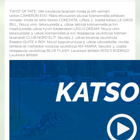
TWIST OF FATE: Veti keulassa tasaisen kovaa ja otti varman
voiton.CAMERON EVO: Pääsi etusuoran alussa kolmannelta johtavan
rinnalle, mistä oli rehti toinen.CONCHITA: Liftasi 2. sisältä totoon.LE GROS
BILL: Nousi viim. takasuoralla 4. ulkoa selissä kolmannelle ja kiri
maalisuoralla ulkoa hyvin tototaistoon.LEXUS DREAM: Nousi viim.
takasuoralla 3. ulkoa kolmannelle ja kiri reippaassa vauhdissa hieman
tasaisesti.CLUB NORD ELIT: Seuraili 2. ulkoa kovassa vauhdissa
finaaliin.QUITE A BOY: Nousi loppukurvissa 5. ulkoa ulkoradoille, mutta
tehtävä oli mahdoton kovassa vauhdissa.AN-MARIA: Seuraili 3. sisältä
reippaassa vauhdissa.BLUE FLASH: Laukkasi lähtöön.ROSI'S RODRIGO:
Laukkasi lähtöön.