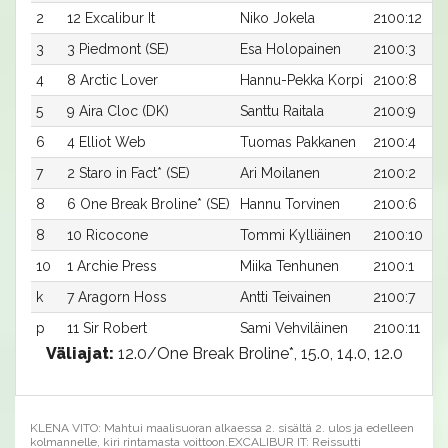
2
12 Excalibur It
Niko Jokela
2100:12
3
3 Piedmont (SE)
Esa Holopainen
2100:3
4
8 Arctic Lover
Hannu-Pekka Korpi
2100:8
5
9 Aira Cloc (DK)
Santtu Raitala
2100:9
6
4 Elliot Web
Tuomas Pakkanen
2100:4
7
2 Staro in Fact* (SE)
Ari Moilanen
2100:2
8
6 One Break Broline* (SE)
Hannu Torvinen
2100:6
8
10 Ricocone
Tommi Kylliäinen
2100:10
10
1 Archie Press
Miika Tenhunen
2100:1
k
7 Aragorn Hoss
Antti Teivainen
2100:7
p
11 Sir Robert
Sami Vehviläinen
2100:11
Väliajat:
12.0/One Break Broline*, 15.0, 14.0, 12.0
KLENA VITO: Mahtui maalisuoran alkaessa 2. sisältä 2. ulos ja edelleen
kolmannelle, kiri rintamasta voittoon.EXCALIBUR IT: Reissutti