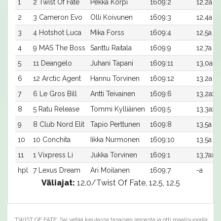
1
2 Twist Of Fate
Pekka Korpi
1609:2
12,2a
2
3 Cameron Evo
Olli Koivunen
1609:3
12,4a
3
4 Hotshot Luca
Mika Forss
1609:4
12,5a
4
9 MAS The Boss
Santtu Raitala
1609:9
12,7a
5
11 Deangelo
Juhani Tapani
1609:11
13,0a
6
12 Arctic Agent
Hannu Torvinen
1609:12
13,2a
7
6 Le Gros Bill
Antti Teivainen
1609:6
13,2ax
8
5 Ratu Release
Tommi Kylliäinen
1609:5
13,3ax
9
8 Club Nord Elit
Tapio Perttunen
1609:8
13,5a
10
10 Conchita
Iikka Nurmonen
1609:10
13,5a
11
1 Vixpress Li
Jukka Torvinen
1609:1
13,7ax
hpl
7 Lexus Dream
Ari Moilanen
1609:7
-a
Väliajat:
12.0/Twist Of Fate, 12.5, 12.5
TWIST OF FATE: Sai vetää keulassa tasaisen reipasta ja otti maalisuoralla