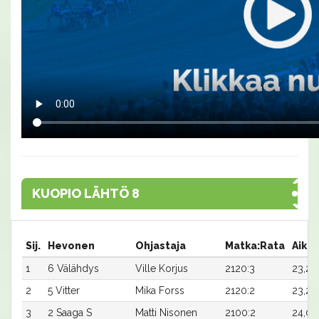
KUOPIO LÄHTÖ 8
Sij.
Hevonen
Ohjastaja
Matka:Rata
Aika
1
6 Välähdys
Ville Korjus
2120:3
23,2x
2
5 Vitter
Mika Forss
2120:2
23,2
3
2 Saaga S
Matti Nisonen
2100:2
24,0