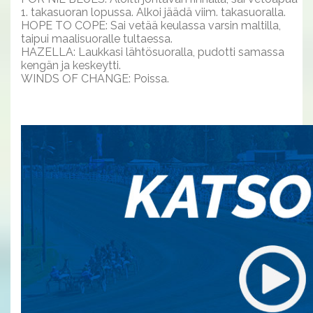
1. takasuoran lopussa. Alkoi jäädä viim. takasuoralla.
HOPE TO COPE: Sai vetää keulassa varsin maltilla,
taipui maalisuoralle tultaessa.
HAZELLA: Laukkasi lähtösuoralla, pudotti samassa
kengän ja keskeytti.
WINDS OF CHANGE: Poissa.