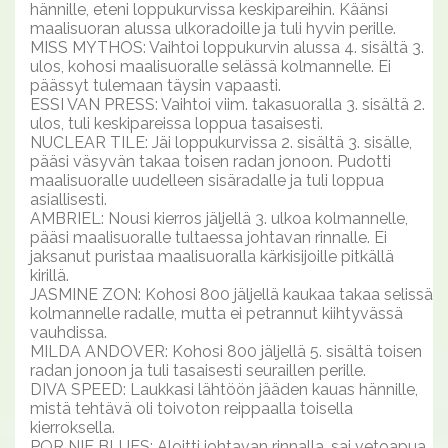
hännille, eteni loppukurvissa keskipareihin. Käänsi
maalisuoran alussa ulkoradoille ja tuli hyvin perille.
MISS MYTHOS: Vaihtoi loppukurvin alussa 4. sisältä 3.
ulos, kohosi maalisuoralle selässä kolmannelle. Ei
päässyt tulemaan täysin vapaasti.
ESSI VAN PRESS: Vaihtoi viim. takasuoralla 3. sisältä 2.
ulos, tuli keskipareissa loppua tasaisesti.
NUCLEAR TILE: Jäi loppukurvissa 2. sisältä 3. sisälle,
pääsi väsyvän takaa toisen radan jonoon. Pudotti
maalisuoralle uudelleen sisäradalle ja tuli loppua
asiallisesti.
AMBRIEL: Nousi kierros jäljellä 3. ulkoa kolmannelle,
pääsi maalisuoralle tultaessa johtavan rinnalle. Ei
jaksanut puristaa maalisuoralla kärkisijoille pitkällä
kirillä.
JASMINE ZON: Kohosi 800 jäljellä kaukaa takaa selissä
kolmannelle radalle, mutta ei petrannut kiihtyvässä
vauhdissa.
MILDA ANDOVER: Kohosi 800 jäljellä 5. sisältä toisen
radan jonoon ja tuli tasaisesti seuraillen perille.
DIVA SPEED: Laukkasi lähtöön jääden kauas hännille,
mistä tehtävä oli toivoton reippaalla toisella
kierroksella.
POR NIE BLUES: Aloitti johtavan rinnalla, sai vetoapua