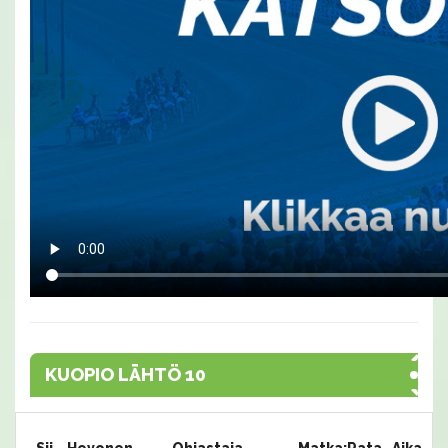
KUOPIO LÄHTÖ 10
Sij.
Hevonen
Ohjastaja
Matka:Rata
Aika