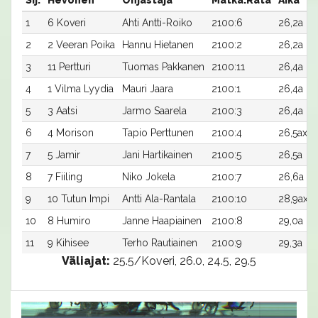
1
6 Koveri
Ahti Antti-Roiko
2100:6
26,2a
2
2 Veeran Poika
Hannu Hietanen
2100:2
26,2a
3
11 Pertturi
Tuomas Pakkanen
2100:11
26,4a
4
1 Vilma Lyydia
Mauri Jaara
2100:1
26,4a
5
3 Aatsi
Jarmo Saarela
2100:3
26,4a
6
4 Morison
Tapio Perttunen
2100:4
26,5ax
7
5 Jamir
Jani Hartikainen
2100:5
26,5a
8
7 Fiiling
Niko Jokela
2100:7
26,6a
9
10 Tutun Impi
Antti Ala-Rantala
2100:10
28,9ax
10
8 Humiro
Janne Haapiainen
2100:8
29,0a
11
9 Kihisee
Terho Rautiainen
2100:9
29,3a
Väliajat:
25.5/Koveri, 26.0, 24.5, 29.5