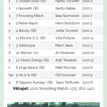
1
2 Joseph Boko (SE)
Hannu Torvinen
2100:2
1
2
1 Nazareth (SE)
Santtu Raitala
2100:1
1
3
7 Knocking Match
Iikka Nurmonen
2100:7
1
4
5 Rebel Rapid
Henri Bollström
2100:5
1
5
4 Bansky (SE)
Jukka Torvinen
2100:4
1
6
11 Kitzune G.G. (SE)
Ville Pohjola
2100:11
1
7
3 Asterisque
Mauri Jaara
2100:3
1
8
10 Werner Ors
Ari Moilanen
2100:10
1
9
12 Vikens Energy (SE)
Antti Teivainen
2100:12
1
k
6 Enge Barack (SE)
Matti Nisonen
2100:6
-
hpl
9 He is In (SE)
Olli Koivunen
2100:9
-
p
8 Slippery Runway* (SE)
Tapio Perttunen
2100:8
-
Väliajat:
10.0/Knocking Match, 13.5, 18.0, 14.0