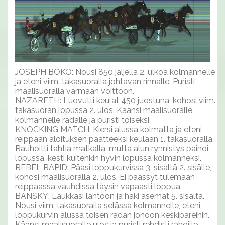
JOSEPH BOKO: Nousi 850 jäljellä 2. ulkoa kolmannelle
ja eteni viim. takasuoralla johtavan rinnalle. Puristi
maalisuoralla varmaan voittoon.
NAZARETH: Luovutti keulat 450 juostuna, kohosi viim.
takasuoran lopussa 2. ulos. Käänsi maalisuoralle
kolmannelle radalle ja puristi toiseksi.
KNOCKING MATCH: Kiersi alussa kolmatta ja eteni
reippaan aloituksen päätteeksi keulaan 1. takasuoralla.
Rauhoitti tahtia matkalla, mutta alun rynnistys painoi
lopussa, kesti kuitenkin hyvin lopussa kolmanneksi.
REBEL RAPID: Pääsi loppukurvissa 3. sisältä 2. sisälle,
kohosi maalisuoralla 2. ulos. Ei päässyt tulemaan
reippaassa vauhdissa täysin vapaasti loppua.
BANSKY: Laukkasi lähtöön ja haki asemat 5. sisältä.
Nousi viim. takasuoralla selässä kolmannelle, eteni
loppukurvin alussa toisen radan jonoon keskipareihin.
Käänsi maalisuoralle ulos ja puristi rehdisti rahoille.