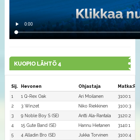
KUOPIO LÄHTÖ 4
Sij.
Hevonen
Ohjastaja
Matka:Ra
1
1 Q-Rex Oak
Ari Moilanen
3100:1
2
3 Winzet
Niko Riekkinen
3100:3
3
9 Noble Boy S (SE)
Antti Ala-Rantala
3120:2
4
15 Gute Band (SE)
Hannu Hietanen
3140:1
5
4 Alladin Bro (SE)
Jukka Torvinen
3100:4