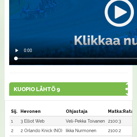
KUOPIO LÄHTÖ 9
Sij.
Hevonen
Ohjastaja
Matka:Rata
1
3 Elliot Web
Veli-Pekka Toivanen
2100:3
2
2 Orlando Knick (NO)
Iikka Nurmonen
2100:2