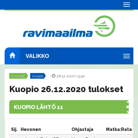
Navig
VALIKKO
Navig
Tulokset
Kuopio
|
26.12.2020 13:50
Kuopio 26.12.2020 tulokset
KUOPIO LÄHTÖ 11
Sij.
Hevonen
Ohjastaja
Matka:Rata
A