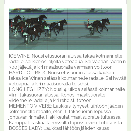
ICE WINE: Nousi etusuoran alussa takaa kolmannelle
radalle, sai kierros jäljellä vetoapua. Sai vapaan radan n.
300 jäljellä ja kiri maalisuoralla varmaan voittoon.
HARD TO TRICK: Nousi etusuoran alussa kaukaa
takaa Ice Winen selässä kolmannelle radalle. Sai hyvää
vetoapua ja kiri maalisuoralla toiseksi.
LONG LEG LIZZY: Nousi 4. ulkoa selässä kolmannelle
viim. takasuoran alussa. Kohosi maalisuoralle
viidennelle radalle ja kiri rehdisti totoon.
MEMENTO VIVERE: Laukkasi lyhyesti lähtöön jääden
kolmannelle radalle, eteni 1. takasuoran lopussa
johtavan rinnalle. Haki keulat maalisuoralle tultaessa.
Kamppaili raskaalla reissulla lopussa viim. totosijasta.
BOSSES LADY: Laukkasi lähtöön jääden kauas