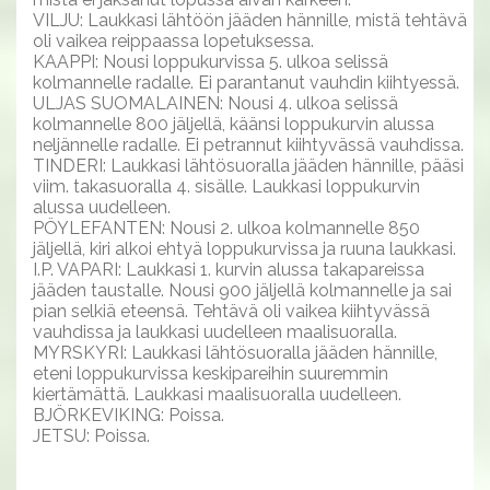
VILJU: Laukkasi lähtöön jääden hännille, mistä tehtävä
oli vaikea reippaassa lopetuksessa.
KAAPPI: Nousi loppukurvissa 5. ulkoa selissä
kolmannelle radalle. Ei parantanut vauhdin kiihtyessä.
ULJAS SUOMALAINEN: Nousi 4. ulkoa selissä
kolmannelle 800 jäljellä, käänsi loppukurvin alussa
neljännelle radalle. Ei petrannut kiihtyvässä vauhdissa.
TINDERI: Laukkasi lähtösuoralla jääden hännille, pääsi
viim. takasuoralla 4. sisälle. Laukkasi loppukurvin
alussa uudelleen.
PÖYLEFANTEN: Nousi 2. ulkoa kolmannelle 850
jäljellä, kiri alkoi ehtyä loppukurvissa ja ruuna laukkasi.
I.P. VAPARI: Laukkasi 1. kurvin alussa takapareissa
jääden taustalle. Nousi 900 jäljellä kolmannelle ja sai
pian selkiä eteensä. Tehtävä oli vaikea kiihtyvässä
vauhdissa ja laukkasi uudelleen maalisuoralla.
MYRSKYRI: Laukkasi lähtösuoralla jääden hännille,
eteni loppukurvissa keskipareihin suuremmin
kiertämättä. Laukkasi maalisuoralla uudelleen.
BJÖRKEVIKING: Poissa.
JETSU: Poissa.