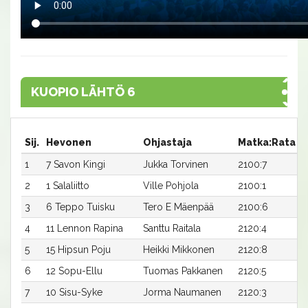
KUOPIO LÄHTÖ 6
Sij.
Hevonen
Ohjastaja
Matka:Rata
A
1
7 Savon Kingi
Jukka Torvinen
2100:7
2
2
1 Salaliitto
Ville Pohjola
2100:1
2
3
6 Teppo Tuisku
Tero E Mäenpää
2100:6
2
4
11 Lennon Rapina
Santtu Raitala
2120:4
2
5
15 Hipsun Poju
Heikki Mikkonen
2120:8
2
6
12 Sopu-Ellu
Tuomas Pakkanen
2120:5
2
7
10 Sisu-Syke
Jorma Naumanen
2120:3
2