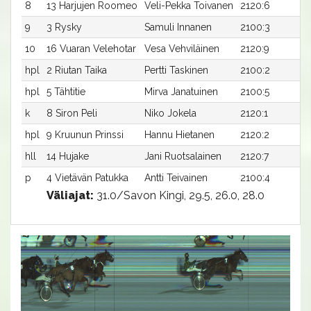
8
13 Harjujen Roomeo
Veli-Pekka Toivanen
2120:6
2
9
3 Rysky
Samuli Innanen
2100:3
3
10
16 Vuaran Velehotar
Vesa Vehviläinen
2120:9
3
hpl
2 Riutan Taika
Pertti Taskinen
2100:2
-
hpl
5 Tähtitie
Mirva Janatuinen
2100:5
-
k
8 Siron Peli
Niko Jokela
2120:1
-
hpl
9 Kruunun Prinssi
Hannu Hietanen
2120:2
-
hll
14 Hujake
Jani Ruotsalainen
2120:7
-
p
4 Vietävän Patukka
Antti Teivainen
2100:4
-
Väliajat:
31.0/Savon Kingi, 29.5, 26.0, 28.0