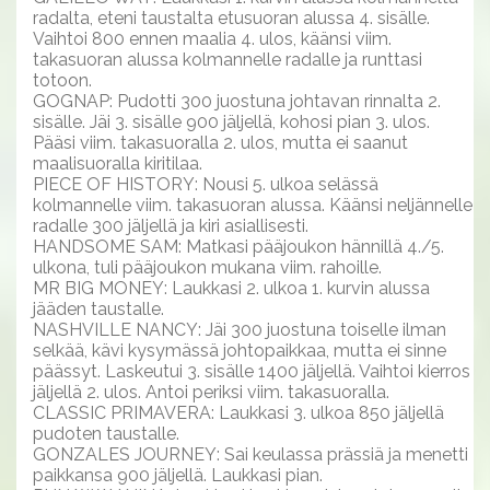
radalta, eteni taustalta etusuoran alussa 4. sisälle.
Vaihtoi 800 ennen maalia 4. ulos, käänsi viim.
takasuoran alussa kolmannelle radalle ja runttasi
totoon.
GOGNAP: Pudotti 300 juostuna johtavan rinnalta 2.
sisälle. Jäi 3. sisälle 900 jäljellä, kohosi pian 3. ulos.
Pääsi viim. takasuoralla 2. ulos, mutta ei saanut
maalisuoralla kiritilaa.
PIECE OF HISTORY: Nousi 5. ulkoa selässä
kolmannelle viim. takasuoran alussa. Käänsi neljännelle
radalle 300 jäljellä ja kiri asiallisesti.
HANDSOME SAM: Matkasi pääjoukon hännillä 4./5.
ulkona, tuli pääjoukon mukana viim. rahoille.
MR BIG MONEY: Laukkasi 2. ulkoa 1. kurvin alussa
jääden taustalle.
NASHVILLE NANCY: Jäi 300 juostuna toiselle ilman
selkää, kävi kysymässä johtopaikkaa, mutta ei sinne
päässyt. Laskeutui 3. sisälle 1400 jäljellä. Vaihtoi kierros
jäljellä 2. ulos. Antoi periksi viim. takasuoralla.
CLASSIC PRIMAVERA: Laukkasi 3. ulkoa 850 jäljellä
pudoten taustalle.
GONZALES JOURNEY: Sai keulassa prässiä ja menetti
paikkansa 900 jäljellä. Laukkasi pian.