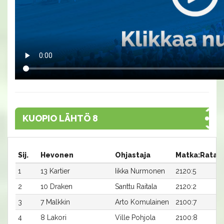
KUOPIO LÄHTÖ 8
Sij.
Hevonen
Ohjastaja
Matka:Rata
1
13 Kartier
Iikka Nurmonen
2120:5
2
10 Draken
Santtu Raitala
2120:2
3
7 Malkkin
Arto Komulainen
2100:7
4
8 Lakori
Ville Pohjola
2100:8