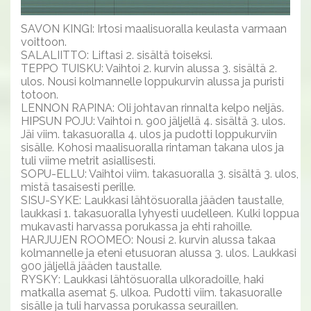
SAVON KINGI: Irtosi maalisuoralla keulasta varmaan
voittoon.
SALALIITTO: Liftasi 2. sisältä toiseksi.
TEPPO TUISKU: Vaihtoi 2. kurvin alussa 3. sisältä 2.
ulos. Nousi kolmannelle loppukurvin alussa ja puristi
totoon.
LENNON RAPINA: Oli johtavan rinnalta kelpo neljäs.
HIPSUN POJU: Vaihtoi n. 900 jäljellä 4. sisältä 3. ulos.
Jäi viim. takasuoralla 4. ulos ja pudotti loppukurviin
sisälle. Kohosi maalisuoralla rintaman takana ulos ja
tuli viime metrit asiallisesti.
SOPU-ELLU: Vaihtoi viim. takasuoralla 3. sisältä 3. ulos,
mistä tasaisesti perille.
SISU-SYKE: Laukkasi lähtösuoralla jääden taustalle,
laukkasi 1. takasuoralla lyhyesti uudelleen. Kulki loppua
mukavasti harvassa porukassa ja ehti rahoille.
HARJUJEN ROOMEO: Nousi 2. kurvin alussa takaa
kolmannelle ja eteni etusuoran alussa 3. ulos. Laukkasi
900 jäljellä jääden taustalle.
RYSKY: Laukkasi lähtösuoralla ulkoradoille, haki
matkalla asemat 5. ulkoa. Pudotti viim. takasuoralle
sisälle ja tuli harvassa porukassa seuraillen.