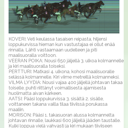
KOVERI: Veti keulassa tasaisen reipasta, hiljensi
loppukurvissa hieman kun vastustajaa ei ollut enää
rinnalla. Lähti vastaamaan uudelleen ja piti
maalisuoralla voittoon.
VEERAN POIKA: Nousi 650 jäljellä 3. ulkoa kolmannelle
ja kiri maalisuoralla toiseksi.
PERTTURI: Matkasi 4. ulkona, kohosi maalisuoralle
selässä kolmannelle. Kiri viime metreillä kolmanneksi.
VILMA LYYDIA: Nousi vajaa 400 jäljellä johtavan takaa
toiselle, puhti riittänyt voimallisesta ajamisesta
huolimatta aivan kärkeen.
AATSI: Pääsi loppukurvissa 3. sisältä 2. sisälle,
voittaneen takana vailla tilaa tiiviissä porukassa
maaliin.
MORISON: Pääsi 1. takasuoran alussa kolmannelta
johtavan rinnalle, laukkasi 600 jäljellä jääden taustalle.
Kulki loppua vielä vahvasti ja kiri mukaan tiiviiseen