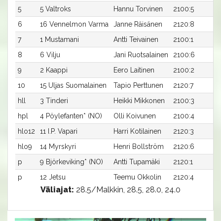
5
5 Valtroks
Hannu Torvinen
2100:5
6
16 Vennelmon Varma
Janne Räisänen
2120:8
7
1 Mustamani
Antti Teivainen
2100:1
8
6 Vilju
Jani Ruotsalainen
2100:6
9
2 Kaappi
Eero Laitinen
2100:2
10
15 Uljas Suomalainen
Tapio Perttunen
2120:7
hll
3 Tinderi
Heikki Mikkonen
2100:3
hpl
4 Pöylefanten* (NO)
Olli Koivunen
2100:4
hlo12
11 I.P. Vapari
Harri Kotilainen
2120:3
hlo9
14 Myrskyri
Henri Bollström
2120:6
p
9 Björkeviking* (NO)
Antti Tupamäki
2120:1
p
12 Jetsu
Teemu Okkolin
2120:4
Väliajat:
28.5/Malkkin, 28.5, 28.0, 24.0