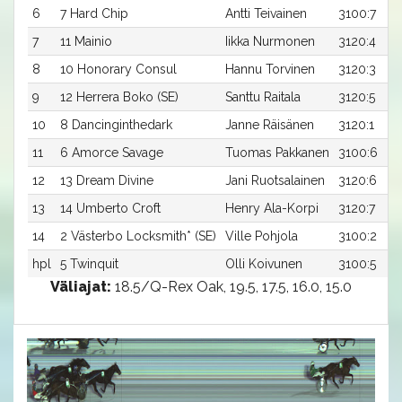
6
7 Hard Chip
Antti Teivainen
3100:7
7
11 Mainio
Iikka Nurmonen
3120:4
8
10 Honorary Consul
Hannu Torvinen
3120:3
9
12 Herrera Boko (SE)
Santtu Raitala
3120:5
10
8 Dancinginthedark
Janne Räisänen
3120:1
11
6 Amorce Savage
Tuomas Pakkanen
3100:6
12
13 Dream Divine
Jani Ruotsalainen
3120:6
13
14 Umberto Croft
Henry Ala-Korpi
3120:7
14
2 Västerbo Locksmith* (SE)
Ville Pohjola
3100:2
hpl
5 Twinquit
Olli Koivunen
3100:5
Väliajat:
18.5/Q-Rex Oak, 19.5, 17.5, 16.0, 15.0