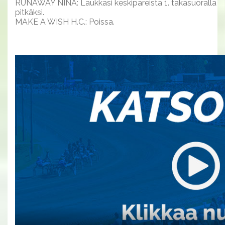
RUNAWAY NINA: Laukkasi keskipareista 1. takasuoralla
pitkäksi.
MAKE A WISH H.C.: Poissa.