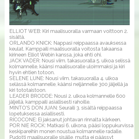
ELLIOT WEB: Kiri maalisuoralla varmaan voittoon 2.
sisältä.
ORLANDO KNICK: Nappasi reippaassa avauksessa
keulat. Kamppaili maalisuoralla voitosta takaansa
kirineen Elliot Webin kanssa, joka ehti ohi.
JACK VADER: Nousi viim. takasuoralla 5. ulkoa selissä
kolmannelle, käänsi maalisuoralle uloimmaksi ja kiri
hyvin ehtien totoon.
SELENE LUNE: Nousi viim. takasuoralla 4. ulkoa
selässä kolmannelle, käänsi neljännelle 300 jäljellä ja
kiri tototaistoon.
LEADER BRODDE: Nousi 2. ulkoa kolmannelle 600
jäljellä, kamppaili asiallisesti rahoille.
MINTO'S DON JUAN: Seuraili 3. sisältä reippaassa
lopetuksessa asiallisesti.
RICOCONE: Ei jaksanut johtavan rinnalta kärkeen.
POR NIE ROCK: Matkasi 6. ulkona, pääsi loppukurvissa
keskipareihin monen noustua kolmannelle radalle.
Pudotti maalisuoralle sisälle, mutta ei päässyt