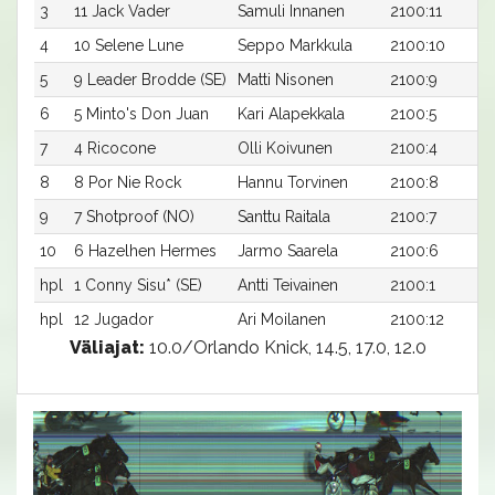
3
11 Jack Vader
Samuli Innanen
2100:11
4
10 Selene Lune
Seppo Markkula
2100:10
5
9 Leader Brodde (SE)
Matti Nisonen
2100:9
6
5 Minto's Don Juan
Kari Alapekkala
2100:5
7
4 Ricocone
Olli Koivunen
2100:4
8
8 Por Nie Rock
Hannu Torvinen
2100:8
9
7 Shotproof (NO)
Santtu Raitala
2100:7
10
6 Hazelhen Hermes
Jarmo Saarela
2100:6
hpl
1 Conny Sisu* (SE)
Antti Teivainen
2100:1
hpl
12 Jugador
Ari Moilanen
2100:12
Väliajat:
10.0/Orlando Knick, 14.5, 17.0, 12.0