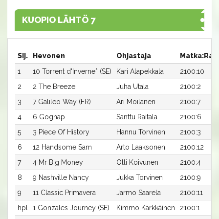
KUOPIO LÄHTÖ 7
Sij.
Hevonen
Ohjastaja
Matka:Rat
1
10 Torrent d'Inverne* (SE)
Kari Alapekkala
2100:10
2
2 The Breeze
Juha Utala
2100:2
3
7 Galileo Way (FR)
Ari Moilanen
2100:7
4
6 Gognap
Santtu Raitala
2100:6
5
3 Piece Of History
Hannu Torvinen
2100:3
6
12 Handsome Sam
Arto Laaksonen
2100:12
7
4 Mr Big Money
Olli Koivunen
2100:4
8
9 Nashville Nancy
Jukka Torvinen
2100:9
9
11 Classic Primavera
Jarmo Saarela
2100:11
hpl
1 Gonzales Journey (SE)
Kimmo Kärkkäinen
2100:1