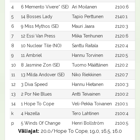
4
6 Memento Vivere* (SE)
Ari Moilanen
2100:6
5
14 Bosses Lady
Tapio Perttunen
2140:1
6
9 Miss Mythos (SE)
Mauri Jaara
2120:3
7
12 Essi Van Press
Miika Tenhunen
2120:6
8
10 Nuclear Tile (NO)
Santtu Raitala
2120:4
9
11 Ambriel
Hannu Torvinen
2120:5
10
8 Jasmine Zon (SE)
Tuomo Määttänen
2120:2
11
13 Milda Andover (SE)
Niko Riekkinen
2120:7
12
3 Diva Speed
Hannu Hietanen
2100:3
13
2 Por Nie Blues
Antti Teivainen
2100:2
14
1 Hope To Cope
Veli-Pekka Toivanen
2100:1
k
4 Hazella
Tero Lahtinen
2100:4
p
5 Winds Of Change
Henri Bollström
2100:5
Väliajat:
20.0/Hope To Cope, 19.0, 16.5, 16.0