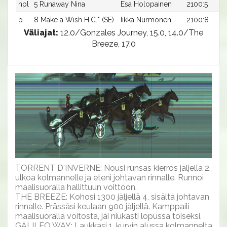
hpl
5 Runaway Nina
Esa Holopainen
2100:5
p
8 Make a Wish H.C.* (SE)
Iikka Nurmonen
2100:8
Väliajat:
12.0/Gonzales Journey, 15.0, 14.0/The
Breeze, 17.0
TORRENT D'INVERNE: Nousi runsas kierros jäljellä 2.
ulkoa kolmannelle ja eteni johtavan rinnalle. Runnoi
maalisuoralla hallittuun voittoon.
THE BREEZE: Kohosi 1300 jäljellä 4. sisältä johtavan
rinnalle. Prässäsi keulaan 900 jäljellä. Kamppaili
maalisuoralla voitosta, jäi niukasti lopussa toiseksi.
GALILEO WAY: Laukkasi 1. kurvin alussa kolmannelta