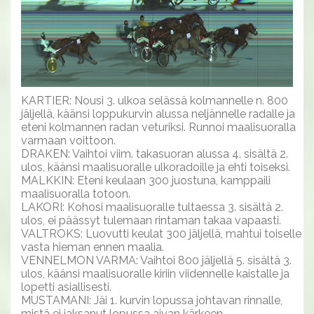
KARTIER: Nousi 3. ulkoa selässä kolmannelle n. 800
jäljellä, käänsi loppukurvin alussa neljännelle radalle ja
eteni kolmannen radan veturiksi. Runnoi maalisuoralla
varmaan voittoon.
DRAKEN: Vaihtoi viim. takasuoran alussa 4. sisältä 2.
ulos, käänsi maalisuoralle ulkoradoille ja ehti toiseksi.
MALKKIN: Eteni keulaan 300 juostuna, kamppaili
maalisuoralla totoon.
LAKORI: Kohosi maalisuoralle tultaessa 3. sisältä 2.
ulos, ei päässyt tulemaan rintaman takaa vapaasti.
VALTROKS: Luovutti keulat 300 jäljellä, mahtui toiselle
vasta hieman ennen maalia.
VENNELMON VARMA: Vaihtoi 800 jäljellä 5. sisältä 3.
ulos, käänsi maalisuoralle kiriin viidennelle kaistalle ja
lopetti asiallisesti.
MUSTAMANI: Jäi 1. kurvin lopussa johtavan rinnalle,
mistä ei jaksanut lopussa aivan kärkeen.