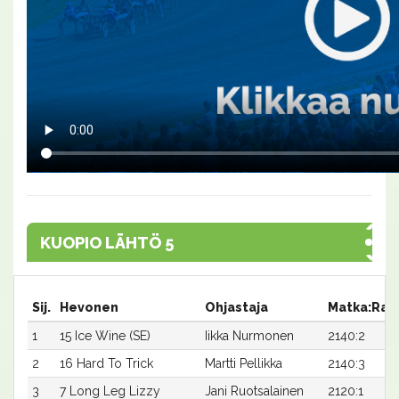
KUOPIO LÄHTÖ 5
Sij.
Hevonen
Ohjastaja
Matka:Rat
1
15 Ice Wine (SE)
Iikka Nurmonen
2140:2
2
16 Hard To Trick
Martti Pellikka
2140:3
3
7 Long Leg Lizzy
Jani Ruotsalainen
2120:1