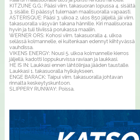
KITZUNE G.G.: Pääsi viim. takasuoran lopussa 4. sisältä
3. sisälle, Ei päässyt tulemaan maalisuoralla vapaasti.
ASTERISQUE: Pääsi 3. ulkoa 2. ulos 850 jäljellä, jäi viim.
takasuoralla väsyvän takana hännille. Kiri maalisuoraa
hyvin ja tuli tiiviissä porukassa maaliin.
WERNER ORS: Kohosi viim. takasuoralla 4. ulkoa
selässä kolmannelle, ei kuitenkaan edennyt kiihtyvässä
vauhdissa.
VIKENS ENERGY: Nousi 5. ulkoa kolmannelle kierros
jäljellä, kadotti loppukurvissa raviaan ja laukkasi.
HE IS IN: Laukkasi ennen lähtölinjaa jääden taustalle.
Laukkasi 1. takasuoralla hylkäykseen.
ENGE BARACK: Taipui viim. takasuoralla johtavan
rinnalta keskeytyskuntoon.
SLIPPERY RUNWAY: Poissa.