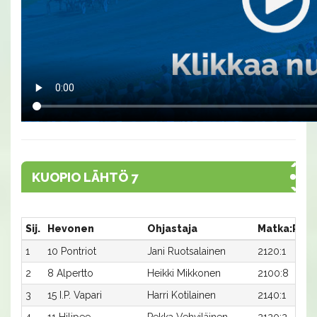
KUOPIO LÄHTÖ 7
Sij.
Hevonen
Ohjastaja
Matka:Rata
1
10 Pontriot
Jani Ruotsalainen
2120:1
2
8 Alpertto
Heikki Mikkonen
2100:8
3
15 I.P. Vapari
Harri Kotilainen
2140:1