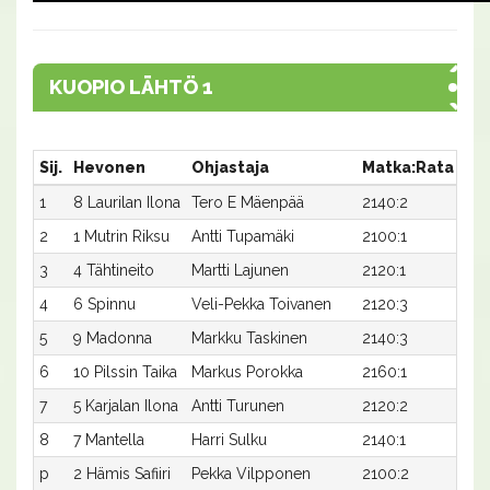
KUOPIO LÄHTÖ 1
Sij.
Hevonen
Ohjastaja
Matka:Rata
Aik
1
8 Laurilan Ilona
Tero E Mäenpää
2140:2
31,
2
1 Mutrin Riksu
Antti Tupamäki
2100:1
33,
3
4 Tähtineito
Martti Lajunen
2120:1
32,
4
6 Spinnu
Veli-Pekka Toivanen
2120:3
34,
5
9 Madonna
Markku Taskinen
2140:3
33,
6
10 Pilssin Taika
Markus Porokka
2160:1
32,
7
5 Karjalan Ilona
Antti Turunen
2120:2
37,
8
7 Mantella
Harri Sulku
2140:1
43,
p
2 Hämis Safiiri
Pekka Vilpponen
2100:2
-