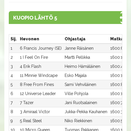
KUOPIO LÄHTÖ 5
Sij.
Hevonen
Ohjastaja
Matka:Ra
1
6 Francis Journey (SE)
Janne Räisänen
1600:6
2
1 I Feel On Fire
Martti Pellikka
1600:1
3
4 Erik Flash
Heimo Hämäläinen
1600:4
4
11 Minnie Windcape
Esko Majala
1600:11
5
8 Free From Fines
Sami Vehviläinen
1600:8
6
12 Universe Leader
Ville Pohjola
1600:12
7
7 Tazer
Jani Ruotsalainen
1600:7
8
3 Amiraal Victor
Jukka-Pekka Kauhanen
1600:3
9
5 Real Steel
Niko Riekkinen
1600:5
10
10 Micro Queen
Tuomas Pakkanen
1600:10