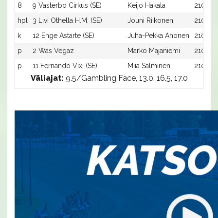
8
9 Västerbo Cirkus (SE)
Keijo Hakala
2100:9
hpl
3 Livi Othella H.M. (SE)
Jouni Riikonen
2100:3
k
12 Enge Astarte (SE)
Juha-Pekka Ahonen
2100:12
p
2 Was Vegaz
Marko Majaniemi
2100:2
p
11 Fernando Vixi (SE)
Miia Salminen
2100:11
Väliajat:
9.5/Gambling Face, 13.0, 16.5, 17.0