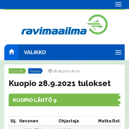
Navig
VALIKKO
Navig
Tulokset
Kuopio
|
28.09.2021 18:20
Kuopio 28.9.2021 tulokset
KUOPIO LÄHTÖ 9
Sij.
Hevonen
Ohjastaja
Matka:Rata
A