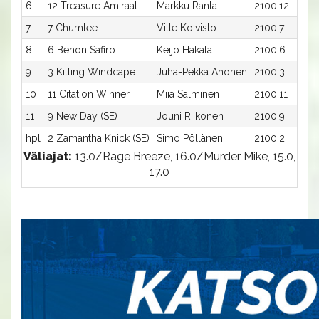
6
12 Treasure Amiraal
Markku Ranta
2100:12
7
7 Chumlee
Ville Koivisto
2100:7
8
6 Benon Safiro
Keijo Hakala
2100:6
9
3 Killing Windcape
Juha-Pekka Ahonen
2100:3
10
11 Citation Winner
Miia Salminen
2100:11
11
9 New Day (SE)
Jouni Riikonen
2100:9
hpl
2 Zamantha Knick (SE)
Simo Pöllänen
2100:2
Väliajat:
13.0/Rage Breeze, 16.0/Murder Mike, 15.0,
17.0