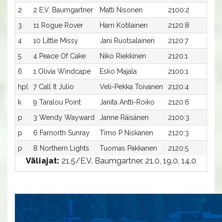
2
2 E.V. Baumgartner
Matti Nisonen
2100:2
18
3
11 Rogue Rover
Harri Kotilainen
2120:8
18
4
10 Little Missy
Jani Ruotsalainen
2120:7
18
5
4 Peace Of Cake
Niko Riekkinen
2120:1
18
6
1 Olivia Windcape
Esko Majala
2100:1
19
hpl
7 Call It Julio
Veli-Pekka Toivanen
2120:4
-
k
9 Taralou Point
Janita Antti-Roiko
2120:6
-x
p
3 Wendy Wayward
Janne Räisänen
2100:3
-
p
6 Farnorth Sunray
Timo P Niskanen
2120:3
-
p
8 Northern Lights
Tuomas Pakkanen
2120:5
-
Väliajat:
21.5/E.V. Baumgartner, 21.0, 19.0, 14.0