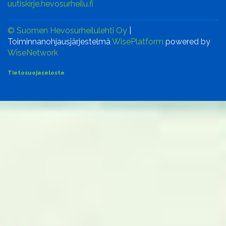
uutiskirje.hevosurheilu.fi
© Suomen Hevosurheilulehti Oy
|
Toiminnanohjausjärjestelmä
WisePlatform
powered by
WiseNetwork
Tietosuojaseloste