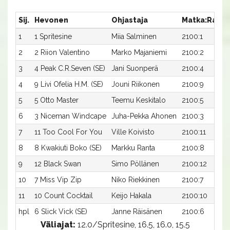
Sij.
Hevonen
Ohjastaja
Matka:Rata
1
1 Spritesine
Miia Salminen
2100:1
2
2 Riion Valentino
Marko Majaniemi
2100:2
3
4 Peak C.R.Seven (SE)
Jani Suonperä
2100:4
4
9 Livi Ofelia H.M. (SE)
Jouni Riikonen
2100:9
5
5 Otto Master
Teemu Keskitalo
2100:5
6
3 Niceman Windcape
Juha-Pekka Ahonen
2100:3
7
11 Too Cool For You
Ville Koivisto
2100:11
8
8 Kwakiuti Boko (SE)
Markku Ranta
2100:8
9
12 Black Swan
Simo Pöllänen
2100:12
10
7 Miss Vip Zip
Niko Riekkinen
2100:7
11
10 Count Cocktail
Keijo Hakala
2100:10
hpl
6 Slick Vick (SE)
Janne Räisänen
2100:6
Väliajat:
12.0/Spritesine, 16.5, 16.0, 15.5