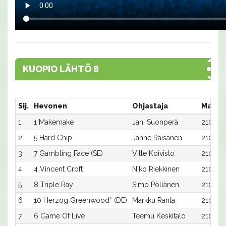
KUOPIO LÄHTÖ 8
Sij.
Hevonen
Ohjastaja
Matka
1
1 Makemake
Jani Suonperä
2100:1
2
5 Hard Chip
Janne Räisänen
2100:5
3
7 Gambling Face (SE)
Ville Koivisto
2100:7
4
4 Vincent Croft
Niko Riekkinen
2100:4
5
8 Triple Ray
Simo Pöllänen
2100:8
6
10 Herzog Greenwood* (DE)
Markku Ranta
2100:1
7
6 Game Of Live
Teemu Keskitalo
2100:6