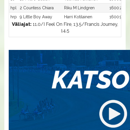
hpl
2 Countess Chiara
Riku M Lindgren
1600:2
hrp
9 Little Boy Away
Harri Kotilainen
1600:9
Väliajat:
11.0/I Feel On Fire, 13.5/Francis Journey,
14.5