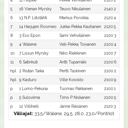
4
11 Hilipee
Pekka Vehviläinen
2120:2
5
16 Vienan Myrsky
Teuvo Nikulainen
2140:2
6
13 N.P. Liitotähti
Markus Porokka
2120:4
7
14 Harjujen Roomeo
Jukka-Pekka Kauhanen
2120:5
8
3 Eso Epori
Sami Vehviläinen
2100:3
9
4 Walene
Veli-Pekka Toivanen
2100:4
10
7 Lissun Myrsky
Niko Riekkinen
2100:7
11
6 Satinkuti
Antti Tupamäki
2100:6
hpl
2 Riutan Taika
Pertti Taskinen
2100:2
hpl
9 Kasturo
Ville Koivisto
2100:9
p
1 Lumo-Pekuna
Tuomas Pakkanen
2100:1
p
5 Suloviima
Timo P Niskanen
2100:5
p
12 Villiheili
Janne Räisänen
2120:3
Väliajat:
33.5/Walene, 29.5, 28.0, 23.0/Pontriot