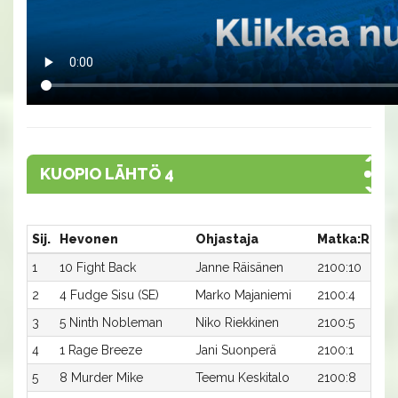
KUOPIO LÄHTÖ 4
Sij.
Hevonen
Ohjastaja
Matka:Rata
1
10 Fight Back
Janne Räisänen
2100:10
2
4 Fudge Sisu (SE)
Marko Majaniemi
2100:4
3
5 Ninth Nobleman
Niko Riekkinen
2100:5
4
1 Rage Breeze
Jani Suonperä
2100:1
5
8 Murder Mike
Teemu Keskitalo
2100:8