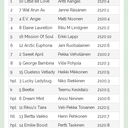
1
10 Little Bit Love
Antti Kangas
2120:4
18
2
7 Wat Arun Ax
Janne Räisänen
2120:1
18
3
4 E.V. Angie
Matti Nisonen
2100:4
18
4
8 Elaine Laurelton
Riku M Lindgren
2120:2
1
5
16 Mission Of Soul
Erkki Lappi
2120:10
18
6
12 Arctic Euphoria
Jani Ruotsalainen
2120:6
18
7
2 Sweet April
Pekka Vehviläinen
2100:2
19
8
9 George Bambina
Ville Pohjola
2120:3
18
9
15 Clueless Vetlady
Heikki Mikkonen
2120:9
19
hpl
3 Lucky Ladybug
Niko Riekkinen
2100:3
-
k
5 Beetle
Teemu Keskitalo
2100:5
-
hpl
6 Dream Mint
Anssi Niininen
2100:6
-
hpl
11 Riksu's Tiara
Veli-Pekka Toivanen
2120:5
-
hll
13 Bertta Vaikko
Henri Pehkonen
2120:7
-
hpl
14 Emilie Boost
Pertti Taskinen
2120:8
-