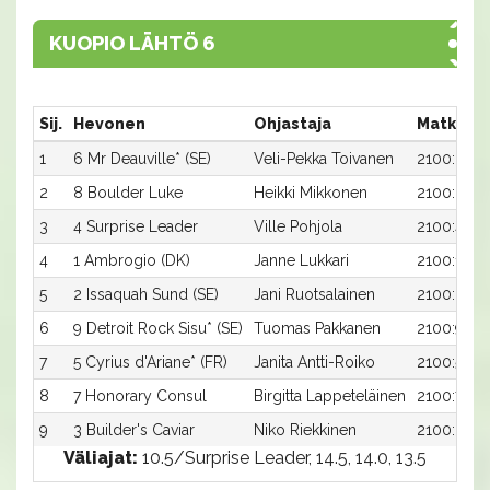
KUOPIO LÄHTÖ 6
Sij.
Hevonen
Ohjastaja
Matka:R
1
6 Mr Deauville* (SE)
Veli-Pekka Toivanen
2100:6
2
8 Boulder Luke
Heikki Mikkonen
2100:8
3
4 Surprise Leader
Ville Pohjola
2100:4
4
1 Ambrogio (DK)
Janne Lukkari
2100:1
5
2 Issaquah Sund (SE)
Jani Ruotsalainen
2100:2
6
9 Detroit Rock Sisu* (SE)
Tuomas Pakkanen
2100:9
7
5 Cyrius d'Ariane* (FR)
Janita Antti-Roiko
2100:5
8
7 Honorary Consul
Birgitta Lappeteläinen
2100:7
9
3 Builder's Caviar
Niko Riekkinen
2100:3
Väliajat:
10.5/Surprise Leader, 14.5, 14.0, 13.5