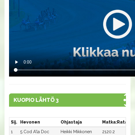
KUOPIO LÄHTÖ 3
Sij.
Hevonen
Ohjastaja
Matka:Rata
Ai
1
5 Cod A'la Doc
Heikki Mikkonen
2120:2
17