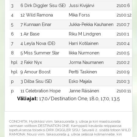
3
6 Dirk Diggler Sisu (SE)
Jussi Kivijärvi
2100:6
4
12 Wild Ramona
Mika Forss
2100:12
5
7 Kunnaan Einar
Jukka-Pekka Kauhanen
2100:7
6
1 Air Base
Riku M Lindgren
2100:1
7
4 Leyla Nova (DE)
Harri Kotilainen
2100:4
8
5 Miss Summer Star
Iikka Nurmonen
2100:5
hpl
2 Fakir Nyx
Jorma Naumanen
2100:2
hpl
9 Amour Boost
Pertti Taskinen
2100:9
p
3 Dilba Sisu (SE)
Esko Majala
2100:3
p
11 Celebration Hope
Janne Räisänen
2100:11
Väliajat:
17.0/Destination One, 18.0, 17.0, 13.5
CONCHITA: Hyökkäsi viim. takasuoralla 3. ulkoa ja kiri maalisuoralla
varmaan voittoon.DESTINATION ONE: Kamppaili keulasta reippaassa
lopetuksessa toiseksi.DIRK DIGGLER SISU: Seuraili 2. sisältä totoon.WILD
RAMONA: Nousi viim. takasuoralla 4. ulkoa selässä kolmannelle, kiri