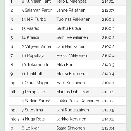
1
8 Kunnaan Tähti
Tero E Mäenpää
2140:1
2
5 Salaman Paroni
Janne Räisänen
2120:3
3
13 N.P. Turbo
Tuomas Pakkanen
2160:1
4
15 Vaarao
Santtu Raitala
2160:3
5
14 Krääsä
Sami Vehviläinen
2160:2
6
2 Vihjeen Vinha
Jani Hartikainen
2100:2
7
16 Rupeltaja
Heikki Mikkonen
2160:4
8
10 Tokumentti
Mika Forss
2140:3
9
11 Tähtihotti
Mertsi Blomerus
2140:4
hpl
1 Olaus Magnus
Harri Kotilainen
2100:1
hll
3 Rempsake
Markus Dahlström
2120:1
k
4 Särkän Särmä
Jukka-Pekka Kauhanen
2120:2
hpl
7 Suloviima
Jani Ruotsalainen
2120:5
hlo5
9 Nuga Rols
Jarkko Kervinen
2140:2
p
6 Loikkar
Saara Sihvonen
2120:4