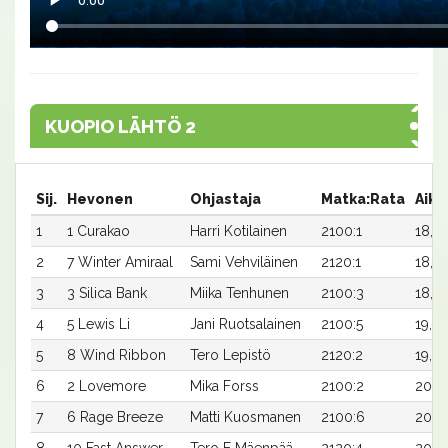
KUOPIO LÄHTÖ 2
Sij.
Hevonen
Ohjastaja
Matka:Rata
Aika
1
1 Curakao
Harri Kotilainen
2100:1
18,8
2
7 Winter Amiraal
Sami Vehviläinen
2120:1
18,1
3
3 Silica Bank
Miika Tenhunen
2100:3
18,9
4
5 Lewis Li
Jani Ruotsalainen
2100:5
19,4
5
8 Wind Ribbon
Tero Lepistö
2120:2
19,2
6
2 Lovemore
Mika Forss
2100:2
20,2
7
6 Rage Breeze
Matti Kuosmanen
2100:6
20,6