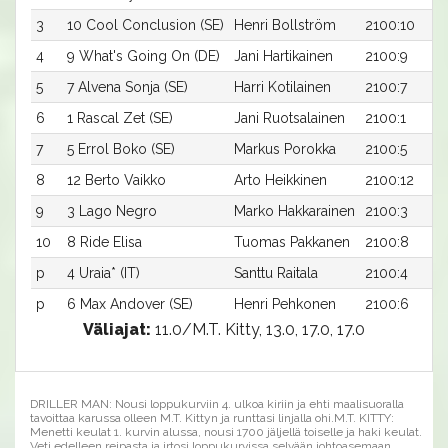
3
10 Cool Conclusion (SE)
Henri Bollström
2100:10
4
9 What's Going On (DE)
Jani Hartikainen
2100:9
5
7 Alvena Sonja (SE)
Harri Kotilainen
2100:7
6
1 Rascal Zet (SE)
Jani Ruotsalainen
2100:1
7
5 Errol Boko (SE)
Markus Porokka
2100:5
8
12 Berto Vaikko
Arto Heikkinen
2100:12
9
3 Lago Negro
Marko Hakkarainen
2100:3
10
8 Ride Elisa
Tuomas Pakkanen
2100:8
p
4 Uraia* (IT)
Santtu Raitala
2100:4
p
6 Max Andover (SE)
Henri Pehkonen
2100:6
Väliajat:
11.0/M.T. Kitty, 13.0, 17.0, 17.0
DRILLER MAN: Nousi loppukurviin 4. ulkoa kiriin ja ehti maalisuoralla
tavoittaa karussa olleen M.T. Kittyn ja runttasi linjalla ohi.M.T. KITTY:
Menetti keulat 1. kurvin alussa, nousi 1700 jäljellä toiselle ja haki keulat.
Veti edelleen reipasta ja irtosi loppukurvissa selvään johtoasemaan.