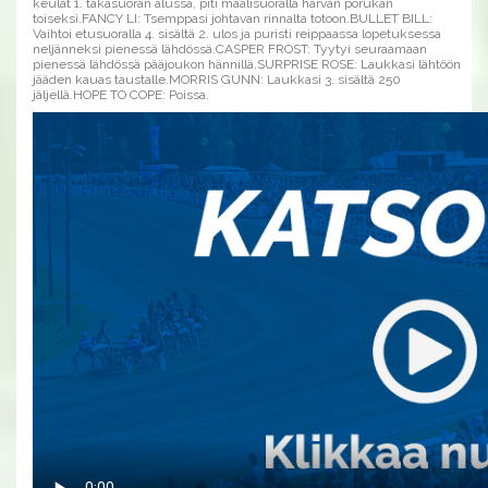
keulat 1. takasuoran alussa, piti maalisuoralla harvan porukan
toiseksi.FANCY LI: Tsemppasi johtavan rinnalta totoon.BULLET BILL:
Vaihtoi etusuoralla 4. sisältä 2. ulos ja puristi reippaassa lopetuksessa
neljänneksi pienessä lähdössä.CASPER FROST: Tyytyi seuraamaan
pienessä lähdössä pääjoukon hännillä.SURPRISE ROSE: Laukkasi lähtöön
jääden kauas taustalle.MORRIS GUNN: Laukkasi 3. sisältä 250
jäljellä.HOPE TO COPE: Poissa.