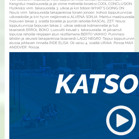
Kangistui maalisuoralla ja jäi viime metreillä toiseksi.COOL CONCLUSION:
Hyökkäsi viim. takasuoralla 3. ulkoa ja kiri totoon.WHAT'S GOING ON:
Nousi viim. takasuoralla takapareissa toisen jonoon, kohosi loppukurvissa
ulkoradoille ja kiri hyvin neljänneksi.ALVENA SONJA: Mahtui maalisuoralla
hiipuvan takaa 3. sisältä toiselle ja puristi rahoille.RASCAL ZET: Nousi
loppukurvissa taipuvan takaa 2. ulkoa selässä kolmannelle ja tuli
tasaisesti.ERROL BOKO: Luovutti keulat 1. takasuoralla, ei jaksanut
lopussa rahoille reippaan alun rasittamana.BERTO VAIKKO: Pummasi
lähdön ja seuraili takapareissa tasaisesti.LAGO NEGRO: Taipui loppukurvin
alussa johtavan rinnalta.RIDE ELISA: Oli vaisu 4. sisältä.URAIA: Poissa.MAX
ANDOVER: Poissa.