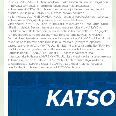
toiseksi.MARMARDU: Eteni keulaan 1. takasuoran alussa, veti hiljalleen
kiihtyvällä tempolla ja kamppaili tasaisessa maaliintulossa
kolmanneksi.KITTA: Jäi 1. takasuoran alussa johtavan rinnalle, pääsi 2.
sisälle 1400 jäljellä. Seuraili mukavasti harvan porukan
neljänneksi.JULIANNE DAHLIA: Nousi harvasta porukasta keskipareista
kolmannelle 800 jäljellä ja kiri epätasaisessa lähdössä
viidenneksi.PIMUKKA: Luvoutti keulat 1. takasuoran alussa, jatkoi 1400
jäljellä 3. sisällä. Seuraili harvassa porukassa rahoille.VILMA LYYDIA:
Laukkasi hännillä lähtösuoralla, nousi selissä kolmannelle n. 800 jäljellä.
Kiri maalisuoralla vaikeista asemista rehdisti rahoille.FORTUNATAR:
Seuraili keskipareista harvassa porukassa rahoille.VIRIN CAMILLA: Nousi
takaa selässä kolmannelle 800 jäljellä, mutta ei yltänyt reippaassa
vauhdissa rahoille.VÄLKYN TUULI: Ei riittänyt 4. sisältä parhaille.PRAMIA:
Laukkasi lähtöön jääden taustalle, reippaassa vauhdissa ei ollut asiaa
kärkisijoille.VILLI-ANNA: Laukkasi 1. kurvissa ja takapareissa
maalisuoralle tultaessa.MYRSKYN TUULI: Laukkasi kaukana takapareissa
2. kurvissa jääden taustalle.LORUTYTTÖ: Lähti tahmeasti ja laukkasi
takapareissa 1. kurvin alussa.RILLAKKA: Laukkasi 3. ulkoa harvasta
porukasta viim. takasuoran alussa.LINTIKKA: Poissa.