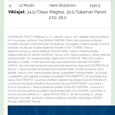
p
12 Moido
Henri Bollström
2140:5
Väliajat:
34.5/Olaus Magnus, 32.5/Salaman Paroni,
27.0, 28.0
KUNNAAN TÄHTI: Matkasi 3./2. ulkona, nousi 300 jäljellä kolmannelle ja
kiri niukkaan voittoon.SALAMAN PARONI: Eteni etusuoralla johtavan
rinnalta keulaan kärkihevosen laukattua. Kamppaili maalisuoralla tiukasti
voitosta, mutta jäi linjalla täpärästi toiseksi.N.P. TURBO: Nousi
loppukurvissa 4. ulkoa selässä kolmannelle, käänsi maalisuoralle
neljännelle ja kiri totoon.VAARAO: Nousi viim. takasuoralla 5. ulkoa selässä
kolmannelle, kiri maalisuoralla neljänneksi.KRÄÄSÄ: Pääsi 60 metrin
pakilta 3. sisälle, mistä seuraili lopussa asiallisesti rahoille.VIHJEEN
VINHA: Seuraili harvassa porukassa keskipareissa tasaisesti.RUPELTAJA:
Nousi 1. takasuoralla keskipareista kolmannelle, mutta laukkasi 1400
jäljellä. Nousi viim. takasuoralla takaa uudelleen kolmannelle. Laukkasi
uudelleen 400 jäljellä pudoten taustalle.TOKUMENTTI: Oli taustalla tosi
vaisu.TÄHTIHOTTI: Laukkasi lähtöön jääden taustalle.OLAUS MAGNUS:
Laukkasi keulasta pitkäksi etusuoran alussa.REMPSAKE: Laukkasi 1.
kurvin alussa ja 1. takasuoralla taustalla.SÄRKÄN SÄRMÄ: Laukkasi 1.
kurvin alussa pahoin ja päätyi keskeyttämään.SULOVIIMA: Laukkasi 2.
kurvin alussa pitkäksi 2. ulkoa.NUGA ROLS: Jäi etusuoralla 2. ulkoa
johtavan rinnalle, laukkasi maalisuoralla ja menetti kärkisijan.MOIDO:
Poissa.LOIKKAR: Poissa.