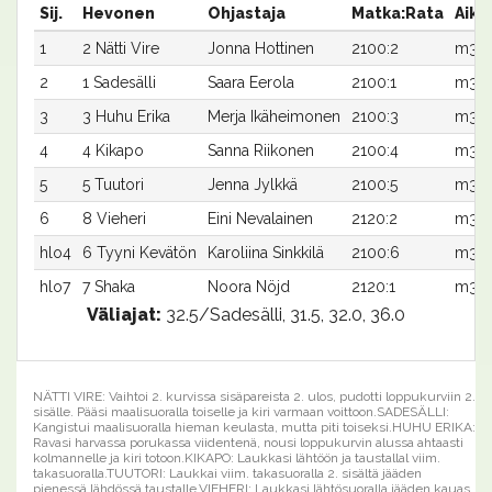
Sij.
Hevonen
Ohjastaja
Matka:Rata
Aika
1
2 Nätti Vire
Jonna Hottinen
2100:2
m32,
2
1 Sadesälli
Saara Eerola
2100:1
m32,
3
3 Huhu Erika
Merja Ikäheimonen
2100:3
m33,
4
4 Kikapo
Sanna Riikonen
2100:4
m33,
5
5 Tuutori
Jenna Jylkkä
2100:5
m35,
6
8 Vieheri
Eini Nevalainen
2120:2
m36,
hlo4
6 Tyyni Kevätön
Karoliina Sinkkilä
2100:6
m33,
hlo7
7 Shaka
Noora Nöjd
2120:1
m35,
Väliajat:
32.5/Sadesälli, 31.5, 32.0, 36.0
NÄTTI VIRE: Vaihtoi 2. kurvissa sisäpareista 2. ulos, pudotti loppukurviin 2.
sisälle. Pääsi maalisuoralla toiselle ja kiri varmaan voittoon.SADESÄLLI:
Kangistui maalisuoralla hieman keulasta, mutta piti toiseksi.HUHU ERIKA:
Ravasi harvassa porukassa viidentenä, nousi loppukurvin alussa ahtaasti
kolmannelle ja kiri totoon.KIKAPO: Laukkasi lähtöön ja taustallal viim.
takasuoralla.TUUTORI: Laukkai viim. takasuoralla 2. sisältä jääden
pienessä lähdössä taustalle.VIEHERI: Laukkasi lähtösuoralla jääden kauas