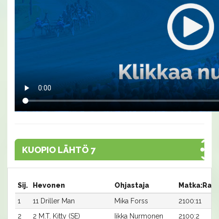
KUOPIO LÄHTÖ 7
Sij.
Hevonen
Ohjastaja
Matka:Rat
1
11 Driller Man
Mika Forss
2100:11
2
2 M.T. Kitty (SE)
Iikka Nurmonen
2100:2