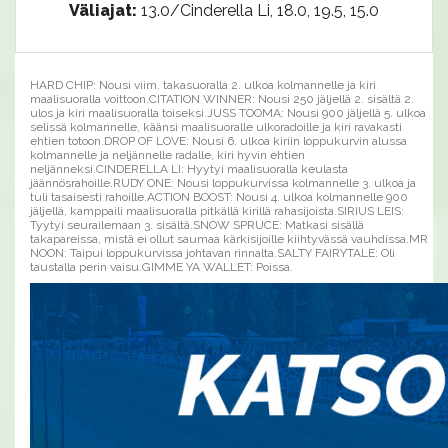
Väliajat:
13.0/Cinderella Li, 18.0, 19.5, 15.0
HARD CHIP: Nousi viim. takasuoralla 2. ulkoa kolmannelle ja kiri
maalisuoralla voittoon.CITATION WINNER: Nousi 250 jäljellä 2. sisältä 2.
ulos ja kiri maalisuoralla toiseksi.JUSS TOOMA: Nousi 900 jäljellä 5. ulkoa
selissä kolmannelle, käänsi maalisuoralle ulkoradoille ja kiri ravakasti
ehtien totoon.DROP OF LOVE: Nousi 6. ulkoa kiriin loppukurvin alussa
kolmannelle ja neljännelle radalle, kiri hyvin ehtien
neljänneksi.CINDERELLA LI: Hyytyi maalisuoralla keulasta
jäännösrahoille.RUDY ONE: Nousi loppukurvissa kolmannelle 3. ulkoa ja
tuli tasaisesti rahoille.ACTION BOOST: Nousi 4. ulkoa kolmannelle 900
jäljellä, kamppaili maalisuoralla pitkällä kirillä rahasijoista.SIRIUS LEIS:
Tyytyi seurailemaan 3. sisältä.SNOW SPRUCE: Matkasi sisällä
takapareissa, mistä ei ollut saumaa kärkisijoille kiihtyvässä vauhdissa.MR
NOON: Taipui loppukurvissa johtavan rinnalta.SALTY FAIRYTALE: Oli
taustalla perin vaisu.GIMME YA WALLET: Poissa.