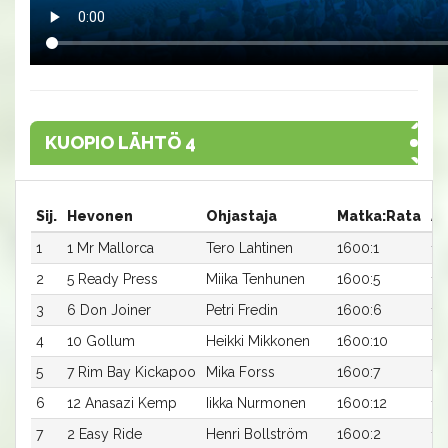
KUOPIO LÄHTÖ 4
Sij.
Hevonen
Ohjastaja
Matka:Rata
Ai
1
1 Mr Mallorca
Tero Lahtinen
1600:1
12
2
5 Ready Press
Miika Tenhunen
1600:5
12
3
6 Don Joiner
Petri Fredin
1600:6
13
4
10 Gollum
Heikki Mikkonen
1600:10
13
5
7 Rim Bay Kickapoo
Mika Forss
1600:7
13
6
12 Anasazi Kemp
Iikka Nurmonen
1600:12
13
7
2 Easy Ride
Henri Bollström
1600:2
14