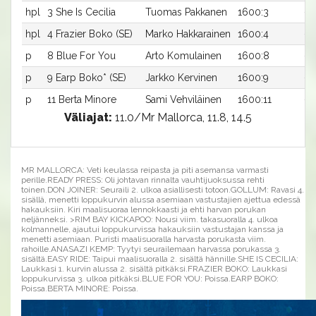
hpl
3 She Is Cecilia
Tuomas Pakkanen
1600:3
-a
hpl
4 Frazier Boko (SE)
Marko Hakkarainen
1600:4
-a
p
8 Blue For You
Arto Komulainen
1600:8
-a
p
9 Earp Boko* (SE)
Jarkko Kervinen
1600:9
-a
p
11 Berta Minore
Sami Vehviläinen
1600:11
-a
Väliajat:
11.0/Mr Mallorca, 11.8, 14.5
MR MALLORCA: Veti keulassa reipasta ja piti asemansa varmasti
perille.READY PRESS: Oli johtavan rinnalta vauhtijuoksussa rehti
toinen.DON JOINER: Seuraili 2. ulkoa asiallisesti totoon.GOLLUM: Ravasi 4.
sisällä, menetti loppukurvin alussa asemiaan vastustajien ajettua edessä
hakauksiin. Kiri maalisuoraa lennokkaasti ja ehti harvan porukan
neljänneksi. >RIM BAY KICKAPOO: Nousi viim. takasuoralla 4. ulkoa
kolmannelle, ajautui loppukurvissa hakauksiin vastustajan kanssa ja
menetti asemiaan. Puristi maalisuoralla harvasta porukasta viim.
rahoille.ANASAZI KEMP: Tyytyi seurailemaan harvassa porukassa 3.
sisältä.EASY RIDE: Taipui maalisuoralla 2. sisältä hännille.SHE IS CECILIA:
Laukkasi 1. kurvin alussa 2. sisältä pitkäksi.FRAZIER BOKO: Laukkasi
loppukurvissa 3. ulkoa pitkäksi.BLUE FOR YOU: Poissa.EARP BOKO:
Poissa.BERTA MINORE: Poissa.