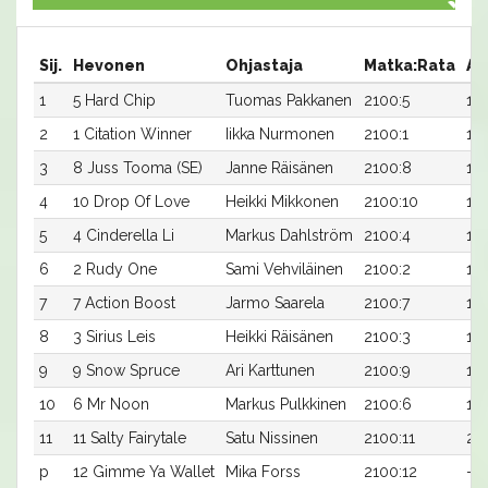
Sij.
Hevonen
Ohjastaja
Matka:Rata
Ai
1
5 Hard Chip
Tuomas Pakkanen
2100:5
17,
2
1 Citation Winner
Iikka Nurmonen
2100:1
17,
3
8 Juss Tooma (SE)
Janne Räisänen
2100:8
17,
4
10 Drop Of Love
Heikki Mikkonen
2100:10
17,
5
4 Cinderella Li
Markus Dahlström
2100:4
18,
6
2 Rudy One
Sami Vehviläinen
2100:2
18,
7
7 Action Boost
Jarmo Saarela
2100:7
18,
8
3 Sirius Leis
Heikki Räisänen
2100:3
18,
9
9 Snow Spruce
Ari Karttunen
2100:9
18
10
6 Mr Noon
Markus Pulkkinen
2100:6
19,
11
11 Salty Fairytale
Satu Nissinen
2100:11
24
p
12 Gimme Ya Wallet
Mika Forss
2100:12
-a