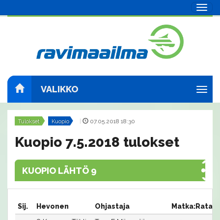
Navig
VALIKKO
Navig
Tulokset
Kuopio
|
07.05.2018 18:30
Kuopio 7.5.2018 tulokset
KUOPIO LÄHTÖ 9
Sij.
Hevonen
Ohjastaja
Matka:Rata