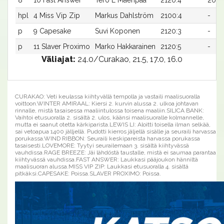
8
10 Fast Answer
Tero E Mäenpää
2120:4
20,5
hpl
4 Miss Vip Zip
Markus Dahlström
2100:4
-
p
9 Capesake
Suvi Koponen
2120:3
-
p
11 Slaver Proximo
Marko Hakkarainen
2120:5
-
Väliajat:
24.0/Curakao, 21.5, 17.0, 16.0
CURAKAO: Veti keulassa kiihtyvällä tempolla ja vastaili maalisuoralla
voittoon.WINTER AMIRAAL: Kiersi 2. kurvin alussa 2. ulkoa johtavan
rinnalle, mistä tasaisessa maaliintulossa toisena maaliin.SILICA BANK:
Vaihtoi etusuoralla 2. sisältä 2. ulos, käänsi maalisuoralle kolmannelle,
mutta ei saanut otetta kärkiparista.LEWIS LI: Aloitti toisella ilman selkää,
sai vetoapua 1400 jälljellä. Pudotti kierros jäljellä sisälle ja seuraili harvassa
porukassa.WIND RIBBON: Seuraili keskipareista harvassa porukassa
tasaisesti.LOVEMORE: Tyytyi seurailemaan 3. sisältä kiihtyvässä
vauhdissa.RAGE BREEZE: Jäi lähdöstä taustalle, mistä ei saumaa parantaa
kiihtyvässä vauhdissa.FAST ANSWER: Laukkasi pääjoukon hänniltä
maalisuoran alussa.MISS VIP ZIP: Laukkasi etusuoralla 4. sisältä
pitkäksi.CAPESAKE: Poissa.SLAVER PROXIMO: Poissa.