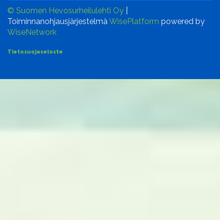
© Suomen Hevosurheilulehti Oy
|
Toiminnanohjausjärjestelmä
WisePlatform
powered by
WiseNetwork
Tietosuojaseloste