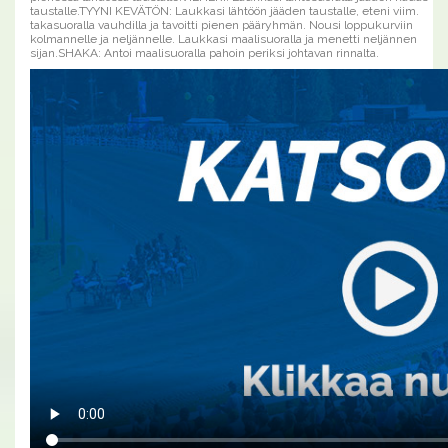
taustalle.TYYNI KEVÄTÖN: Laukkasi lähtöön jääden taustalle, eteni viim.
takasuoralla vauhdilla ja tavoitti pienen pääryhmän. Nousi loppukurviin
kolmannelle ja neljännelle. Laukkasi maalisuoralla ja menetti neljännen
sijan.SHAKA: Antoi maalisuoralla pahoin periksi johtavan rinnalta.