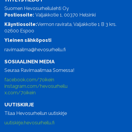
Suomen Hevosurheilulehti Oy
Postiosoite:
Valjakkotie 1, 00370 Helsinki
Käyntiosoite:
Vermon ravirata, Valjakkotie 1 B 3 krs.
02600 Espoo
Yleinen sähköposti
ravimaailma@hevosurheilu.fi
SOSIAALINEN MEDIA
Seuraa Ravimaailmaa Somessa!
facebook.com/7oikein
instagram.com/hevosurheilu
x.com/7oikein
UUTISKIRJE
Tilaa Hevosurheilun uutiskirje
uutiskirje.hevosurheilu.fi