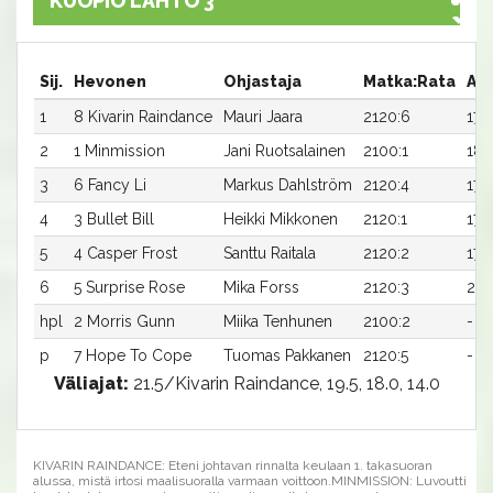
KUOPIO LÄHTÖ 3
Sij.
Hevonen
Ohjastaja
Matka:Rata
Aik
1
8 Kivarin Raindance
Mauri Jaara
2120:6
17,0
2
1 Minmission
Jani Ruotsalainen
2100:1
18,
3
6 Fancy Li
Markus Dahlström
2120:4
17,4
4
3 Bullet Bill
Heikki Mikkonen
2120:1
17,5
5
4 Casper Frost
Santtu Raitala
2120:2
17,8
6
5 Surprise Rose
Mika Forss
2120:3
29,
hpl
2 Morris Gunn
Miika Tenhunen
2100:2
-
p
7 Hope To Cope
Tuomas Pakkanen
2120:5
-
Väliajat:
21.5/Kivarin Raindance, 19.5, 18.0, 14.0
KIVARIN RAINDANCE: Eteni johtavan rinnalta keulaan 1. takasuoran
alussa, mistä irtosi maalisuoralla varmaan voittoon.MINMISSION: Luvoutti