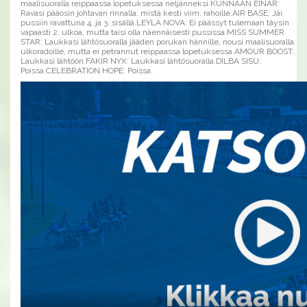
maalisuoralla reippaassa lopetuksessa neljänneksi.KUNNAAN EINAR:
Ravasi pääosin johtavan rinnalla, mistä kesti viim. rahoille.AIR BASE: Jäi
pussiin ravattuna 4. ja 3. sisällä.LEYLA NOVA: Ei päässyt tulemaan täysin
vapaasti 2. ulkoa, mutta taisi olla näennäisesti pussissa.MISS SUMMER
STAR: Laukkasi lähtösuoralla jääden porukan hännille, nousi maalisuoralla
ulkoradoille, mutta ei petrannut reippaassa lopetuksessa.AMOUR BOOST:
Laukkasi lähtöön.FAKIR NYX: Laukkasi lähtösuoralla.DILBA SISU:
Poissa.CELEBRATION HOPE: Poissa.