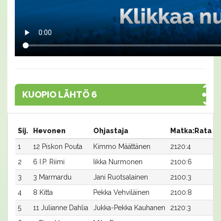
KUOPIO LÄHTÖ 6
Sij.
Hevonen
Ohjastaja
Matka:Rata
A
1
12 Piskon Pouta
Kimmo Määttänen
2120:4
2
2
6 I.P. Riimi
Iikka Nurmonen
2100:6
2
3
3 Marmardu
Jani Ruotsalainen
2100:3
2
4
8 Kitta
Pekka Vehviläinen
2100:8
2
5
11 Julianne Dahlia
Jukka-Pekka Kauhanen
2120:3
2