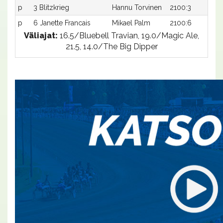
p
3 Blitzkrieg
Hannu Torvinen
2100:3
-a
p
6 Janette Francais
Mikael Palm
2100:6
-a
Väliajat:
16.5/Bluebell Travian, 19.0/Magic Ale,
21.5, 14.0/The Big Dipper