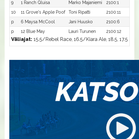
9
1 Ranch Qluisa
Marko Majaniemi
2100:1
1
10
11 Grove's Apple Poof
Toni Ripatti
2100:11
1
p
6 Maysa McCool
Jani Huusko
2100:6
-
p
12 Blue May
Lauri Turunen
2100:12
-
Väliajat:
15.5/Rebel Race, 16.5/Kiara Ale, 18.5, 17.5