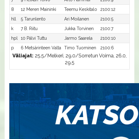
8
12 Meren Maininki
Teemu Keskitalo
2100:12
32,6
hll
5 Tarunlento
Ari Moilanen
2100:5
-a
k
7 B. Riitu
Jukka Torvinen
2100:7
-a
hpl
10 Pälvi Tuttu
Jarmo Saarela
2100:10
-a
p
6 Metsärinteen Valta
Timo Tuominen
2100:6
-a
Väliajat:
25.5/Melkeri, 29.0/Sorretun Voima, 26.0,
29.5