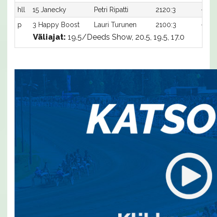
hll
15 Janecky
Petri Ripatti
2120:3
-
p
3 Happy Boost
Lauri Turunen
2100:3
-
Väliajat:
19.5/Deeds Show, 20.5, 19.5, 17.0