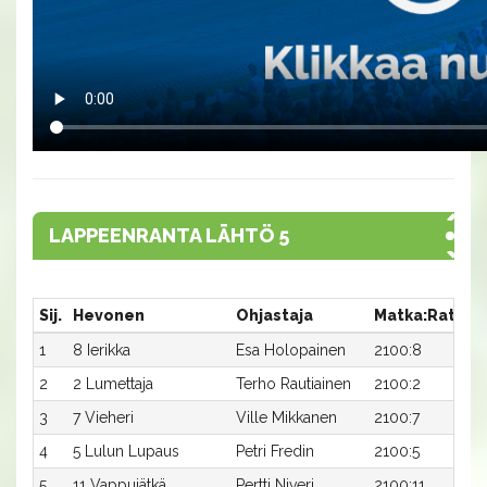
LAPPEENRANTA LÄHTÖ 5
Sij.
Hevonen
Ohjastaja
Matka:Rata
A
1
8 Ierikka
Esa Holopainen
2100:8
2
2
2 Lumettaja
Terho Rautiainen
2100:2
2
3
7 Vieheri
Ville Mikkanen
2100:7
2
4
5 Lulun Lupaus
Petri Fredin
2100:5
2
5
11 Vappujätkä
Pertti Niveri
2100:11
3