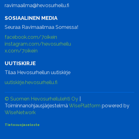
ravimaailma@hevosurheilu.fi
SOSIAALINEN MEDIA
Seuraa Ravimaailmaa Somessa!
facebook.com/7oikein
instagram.com/hevosurheilu
x.com/7oikein
UUTISKIRJE
Tilaa Hevosurheilun uutiskirje
uutiskirje.hevosurheilu.fi
© Suomen Hevosurheilulehti Oy
|
Toiminnanohjausjärjestelmä
WisePlatform
powered by
WiseNetwork
Tietosuojaseloste