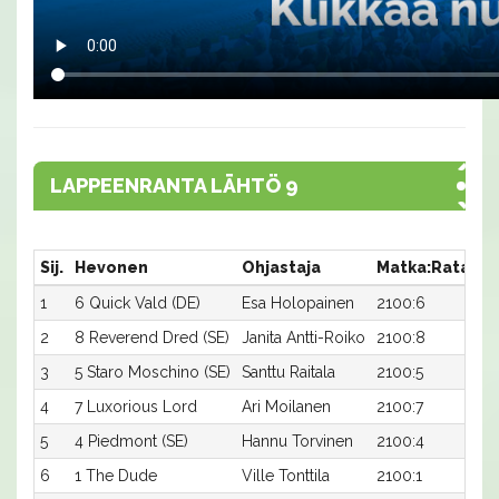
LAPPEENRANTA LÄHTÖ 9
Sij.
Hevonen
Ohjastaja
Matka:Rata
Ai
1
6 Quick Vald (DE)
Esa Holopainen
2100:6
15
2
8 Reverend Dred (SE)
Janita Antti-Roiko
2100:8
15
3
5 Staro Moschino (SE)
Santtu Raitala
2100:5
15
4
7 Luxorious Lord
Ari Moilanen
2100:7
15
5
4 Piedmont (SE)
Hannu Torvinen
2100:4
15
6
1 The Dude
Ville Tonttila
2100:1
16