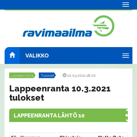
Navig
VALIKKO
Navig
Lappeenranta
Tulokset
|
10.03.2021 18:20
Lappeenranta 10.3.2021
tulokset
LAPPEENRANTA LÄHTÖ 10