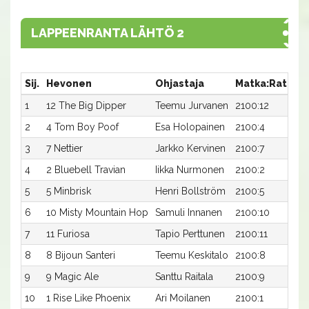
LAPPEENRANTA LÄHTÖ 2
Sij.
Hevonen
Ohjastaja
Matka:Rata
A
1
12 The Big Dipper
Teemu Jurvanen
2100:12
1
2
4 Tom Boy Poof
Esa Holopainen
2100:4
18
3
7 Nettier
Jarkko Kervinen
2100:7
18
4
2 Bluebell Travian
Iikka Nurmonen
2100:2
1
5
5 Minbrisk
Henri Bollström
2100:5
1
6
10 Misty Mountain Hop
Samuli Innanen
2100:10
19
7
11 Furiosa
Tapio Perttunen
2100:11
1
8
8 Bijoun Santeri
Teemu Keskitalo
2100:8
1
9
9 Magic Ale
Santtu Raitala
2100:9
19
10
1 Rise Like Phoenix
Ari Moilanen
2100:1
2