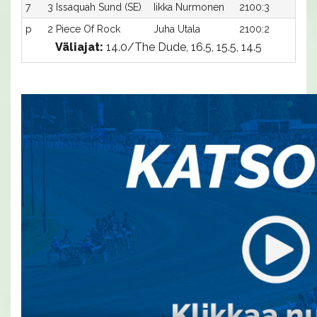
7
3 Issaquah Sund (SE)
Iikka Nurmonen
2100:3
16
p
2 Piece Of Rock
Juha Utala
2100:2
-a
Väliajat:
14.0/The Dude, 16.5, 15.5, 14.5