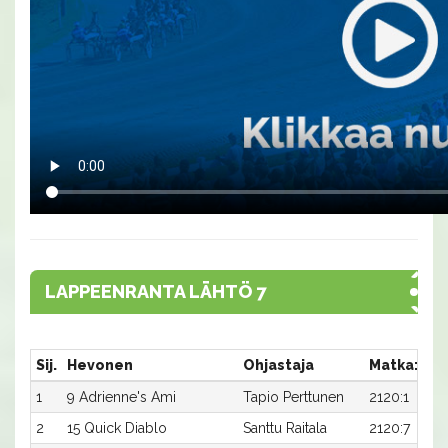
LAPPEENRANTA LÄHTÖ 7
Sij.
Hevonen
Ohjastaja
Matka:Rat
1
9 Adrienne's Ami
Tapio Perttunen
2120:1
2
15 Quick Diablo
Santtu Raitala
2120:7