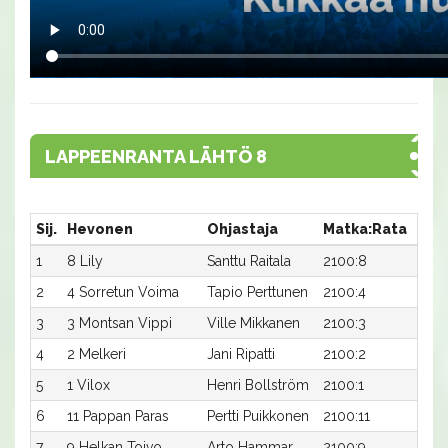
LAPPEENRANTA LÄHTÖ 8
Sij.
Hevonen
Ohjastaja
Matka:Rata
Aika
1
8 Lily
Santtu Raitala
2100:8
28,6
2
4 Sorretun Voima
Tapio Perttunen
2100:4
28,6
3
3 Montsan Vippi
Ville Mikkanen
2100:3
28,7
4
2 Melkeri
Jani Ripatti
2100:2
29,2
5
1 Vilox
Henri Bollström
2100:1
29,3
6
11 Pappan Paras
Pertti Puikkonen
2100:11
31,5a
7
9 Helkan Toivo
Arto Hammar
2100:9
31,9