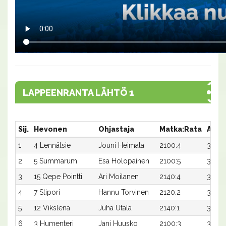
LAPPEENRANTA LÄHTÖ 1
Sij.
Hevonen
Ohjastaja
Matka:Rata
Aika
1
4 Lennätsie
Jouni Heimala
2100:4
32,5
2
5 Summarum
Esa Holopainen
2100:5
32,5
3
15 Qepe Pointti
Ari Moilanen
2140:4
30,9x
4
7 Stipori
Hannu Torvinen
2120:2
31,8
5
12 Vikslena
Juha Utala
2140:1
31,0x
6
3 Humenteri
Jani Huusko
2100:3
32,9x