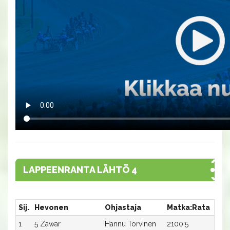
LAPPEENRANTA LÄHTÖ 4
Sij.
Hevonen
Ohjastaja
Matka:Rata
Aik
1
5 Zawar
Hannu Torvinen
2100:5
17,9