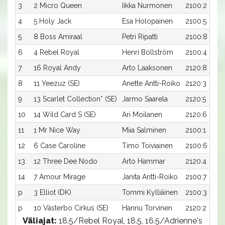
3
2 Micro Queen
Iikka Nurmonen
2100:2
4
5 Holy Jack
Esa Holopainen
2100:5
5
8 Boss Amiraal
Petri Ripatti
2100:8
6
4 Rebel Royal
Henri Bollström
2100:4
7
16 Royal Andy
Arto Laaksonen
2120:8
8
11 Yeezuz (SE)
Anette Antti-Roiko
2120:3
9
13 Scarlet Collection* (SE)
Jarmo Saarela
2120:5
10
14 Wild Card S (SE)
Ari Moilanen
2120:6
11
1 Mr Nice Way
Miia Salminen
2100:1
12
6 Case Caroline
Timo Toiviainen
2100:6
13
12 Three Dee Nodo
Arto Hammar
2120:4
14
7 Amour Mirage
Janita Antti-Roiko
2100:7
p
3 Elliot (DK)
Tommi Kylliäinen
2100:3
p
10 Västerbo Cirkus (SE)
Hannu Torvinen
2120:2
Väliajat:
18.5/Rebel Royal, 18.5, 16.5/Adrienne's