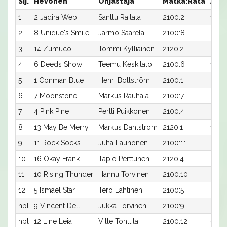
Sij.
Hevonen
Ohjastaja
Matka:Rata
Aika
1
2 Jadira Web
Santtu Raitala
2100:2
19,2
2
8 Unique's Smile
Jarmo Saarela
2100:8
19,5
3
14 Zumuco
Tommi Kylliäinen
2120:2
18,9
4
6 Deeds Show
Teemu Keskitalo
2100:6
19,9
5
1 Conman Blue
Henri Bollström
2100:1
20,0
6
7 Moonstone
Markus Rauhala
2100:7
20,0
7
4 Pink Pine
Pertti Puikkonen
2100:4
20,1
8
13 May Be Merry
Markus Dahlström
2120:1
19,4
9
11 Rock Socks
Juha Launonen
2100:11
21,0
10
16 Okay Frank
Tapio Perttunen
2120:4
20,6
11
10 Rising Thunder
Hannu Torvinen
2100:10
21,6
12
5 Ismael Star
Tero Lahtinen
2100:5
25,9x
hpl
9 Vincent Dell
Jukka Torvinen
2100:9
-
hpl
12 Line Leia
Ville Tonttila
2100:12
-