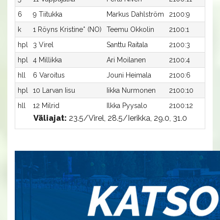
6
9 Tiitukka
Markus Dahlström
2100:9
3
k
1 Röyns Kristine* (NO)
Teemu Okkolin
2100:1
-
hpl
3 Virel
Santtu Raitala
2100:3
-
hpl
4 Millikka
Ari Moilanen
2100:4
-
hll
6 Varoitus
Jouni Heimala
2100:6
-
hpl
10 Larvan Iisu
Iikka Nurmonen
2100:10
-
hll
12 Milrid
Ilkka Pyysalo
2100:12
-
Väliajat:
23.5/Virel, 28.5/Ierikka, 29.0, 31.0