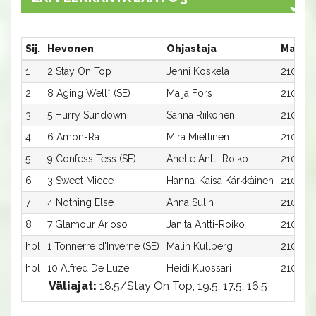
Sij.
Hevonen
Ohjastaja
Matka
1
2 Stay On Top
Jenni Koskela
2100:2
2
8 Aging Well* (SE)
Maija Fors
2100:8
3
5 Hurry Sundown
Sanna Riikonen
2100:5
4
6 Amon-Ra
Mira Miettinen
2100:6
5
9 Confess Tess (SE)
Anette Antti-Roiko
2100:9
6
3 Sweet Micce
Hanna-Kaisa Kärkkäinen
2100:3
7
4 Nothing Else
Anna Sulin
2100:4
8
7 Glamour Arioso
Janita Antti-Roiko
2100:7
hpl
1 Tonnerre d'Inverne (SE)
Malin Kullberg
2100:1
hpl
10 Alfred De Luze
Heidi Kuossari
2100:10
Väliajat:
18.5/Stay On Top, 19.5, 17.5, 16.5