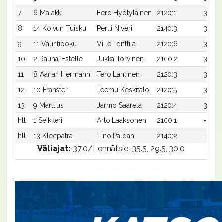
7
6 Malakki
Eero Hyötyläinen
2120:1
32,4x
8
14 Koivun Tuisku
Pertti Niveri
2140:3
31,6
9
11 Vauhtipoku
Ville Tonttila
2120:6
32,5
10
2 Rauha-Estelle
Jukka Torvinen
2100:2
33,4x
11
8 Aarian Hermanni
Tero Lahtinen
2120:3
32,7
12
10 Franster
Teemu Keskitalo
2120:5
34,2
13
9 Marttius
Jarmo Saarela
2120:4
36,5x
hll
1 Seikkeri
Arto Laaksonen
2100:1
-
hll
13 Kleopatra
Tino Paldan
2140:2
-
Väliajat:
37.0/Lennätsie, 35.5, 29.5, 30.0