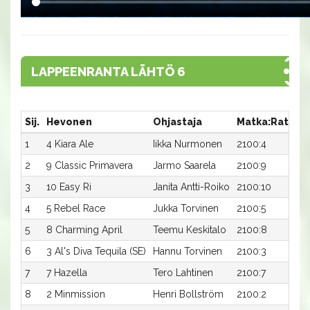
LAPPEENRANTA LÄHTÖ 6
Sij.
Hevonen
Ohjastaja
Matka:Rata
A
1
4 Kiara Ale
Iikka Nurmonen
2100:4
17
2
9 Classic Primavera
Jarmo Saarela
2100:9
1
3
10 Easy Ri
Janita Antti-Roiko
2100:10
1
4
5 Rebel Race
Jukka Torvinen
2100:5
17
5
8 Charming April
Teemu Keskitalo
2100:8
1
6
3 Al's Diva Tequila (SE)
Hannu Torvinen
2100:3
17
7
7 Hazella
Tero Lahtinen
2100:7
17
8
2 Minmission
Henri Bollström
2100:2
1