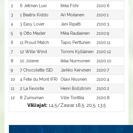
2
6 Jetman Luxi
Ilkka Föhr
2100:6
18,0
3
1 Beatrix Kiddo
Ari Moilanen
2100:1
18,0
4
3 Easy Lover
Jani Ripatti
2100:3
18,1
5
9 Otto Master
Mika Rautiainen
2100:9
18,3
6
11 Proud Match
Tapio Perttunen
2100:11
18,5
7
12 Wille Wind
Tommi Kylliäinen
2100:12
18,6
8
10 Jolene
Iikka Nurmonen
2100:10
18,6
9
7 Chocolette (SE)
Jarkko Kervinen
2100:7
18,7
10
4 Fete du Mont (FR)
Olavi Nisonen
2100:4
18,9
11
2 La Favorite
Henri Bollström
2100:2
18,9
12
8 Zumuman
Ville Tonttila
2100:8
19,0
Väliajat:
14.5/Zawar, 18.5, 20.5, 13.5