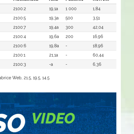
2100:2
19,1a
1 000
1,84
2100:5
19,3a
500
3,51
2100:7
19,4a
300
42,04
2100:4
19,6a
200
16,96
2100:6
19,8a
-
18,96
2100:1
21,1a
-
60,44
2100:3
-a
-
6,36
brice Web, 21.5, 19.5, 14.5