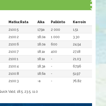
Matka:Rata
Aika
Palkinto
Kerroin
2100:5
17,9a
2 000
1,51
2100:2
18,0a
1 000
3,30
2100:6
18,0a
600
24,54
2100:7
18,1a
400
27,18
2100:1
18,1a
-
21,03
2100:4
18,3a
-
67,96
2100:8
18,6a
-
51,97
2100:3
-a
-
76,82
uick Vald, 18.5, 23.5, 11.0