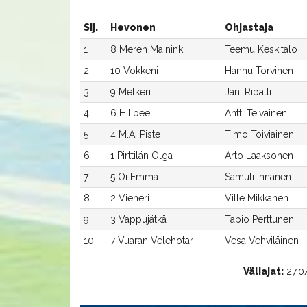
Sij.
Hevonen
Ohjastaja
1
8 Meren Maininki
Teemu Keskitalo
2
10 Vokkeni
Hannu Torvinen
3
9 Melkeri
Jani Ripatti
4
6 Hilipee
Antti Teivainen
5
4 M.A. Piste
Timo Toiviainen
6
1 Pirttilän Olga
Arto Laaksonen
7
5 Oi Emma
Samuli Innanen
8
2 Vieheri
Ville Mikkanen
9
3 Vappujätkä
Tapio Perttunen
10
7 Vuaran Velehotar
Vesa Vehviläinen
Väliajat:
27.0/