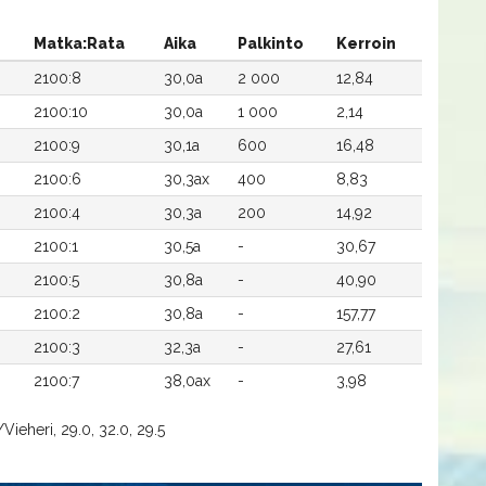
Matka:Rata
Aika
Palkinto
Kerroin
2100:8
30,0a
2 000
12,84
2100:10
30,0a
1 000
2,14
2100:9
30,1a
600
16,48
2100:6
30,3ax
400
8,83
2100:4
30,3a
200
14,92
2100:1
30,5a
-
30,67
2100:5
30,8a
-
40,90
2100:2
30,8a
-
157,77
2100:3
32,3a
-
27,61
2100:7
38,0ax
-
3,98
Vieheri, 29.0, 32.0, 29.5