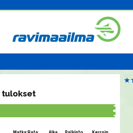
 tulokset
Matka:Rata
Aika
Palkinto
Kerroin