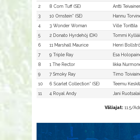
2
8 Com Tuff (SE)
Antti Teivaine
3
10 Ornstein* (SE)
Hannu Torvin
4
3 Wonder Woman
Ville Tonttila
5
2 Donato Hyrdehöj (DK)
Tommi Kylliä
6
11 Marshall Maurice
Henri Bollst
7
9 Triple Ray
Esa Holopain
8
1 The Rector
Iikka Nurmon
9
7 Smoky Ray
Timo Toiviai
10
6 Scarlet Collection* (SE)
Teemu Keskit
11
4 Royal Andy
Jani Ruotsala
Väliajat:
11.5/Adr