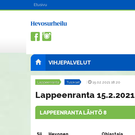
Etusivu
VIHJEPALVELUT
Lappeenranta
Tulokset
|
15.02.2021 18:20
Lappeenranta 15.2.2021
LAPPEENRANTA LÄHTÖ 8
Sij.
Hevonen
Ohjastaja