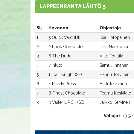
LAPPEENRANTA LÄHTÖ 5
Sij.
Hevonen
Ohjastaja
1
5 Quick Vald (DE)
Esa Holopainen
2
2 Look Complete
Iikka Nurmonen
3
6 The Dude
Ville Tonttila
4
7 Intuto
Samuli Innanen
5
1 Tour Knight (SE)
Hannu Torvinen
6
4 Ready Press
Antti Teivainen
7
8 Finest Chocolate
Teemu Keskitalo
k
3 Valter L.P.C.* (SE)
Jarkko Kervinen
Väliajat:
13.5/Q