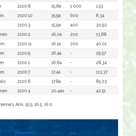
n
2100:8
15,8a
1 000
1,53
en
2100:10
15,9a
600
8,34
2100:3
15,9a
400
30,92
inen
2100:2
16,0a
200
13,88
röm
2100:11
16,1a
200
40,01
en
2100:9
16,4a
-
29,57
en
2100:1
16,6a
-
28,34
nen
2100:7
17,4a
-
113,37
alo
2100:6
17,8a
-
85,03
inen
2100:4
20,4ax
-
42,51
ienne's Ami, 15.5, 16.5, 16.0