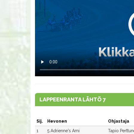
LAPPEENRANTA LÄHTÖ 7
Sij.
Hevonen
Ohjastaja
1
5 Adrienne's Ami
Tapio Perttu