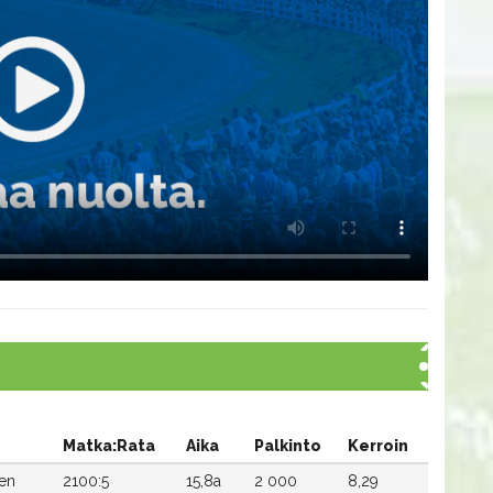
Matka:Rata
Aika
Palkinto
Kerroin
nen
2100:5
15,8a
2 000
8,29