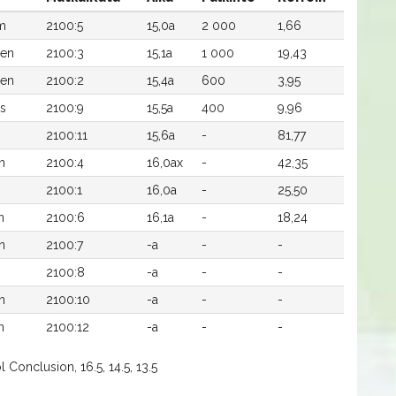
öm
2100:5
15,0a
2 000
1,66
nen
2100:3
15,1a
1 000
19,43
nen
2100:2
15,4a
600
3,95
as
2100:9
15,5a
400
9,96
2100:11
15,6a
-
81,77
n
2100:4
16,0ax
-
42,35
2100:1
16,0a
-
25,50
n
2100:6
16,1a
-
18,24
n
2100:7
-a
-
-
2100:8
-a
-
-
n
2100:10
-a
-
-
n
2100:12
-a
-
-
 Conclusion, 16.5, 14.5, 13.5