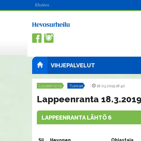
Etusivu
VIHJEPALVELUT
Lappeenranta
Tulokset
|
18.03.2019 18:40
Lappeenranta 18.3.2019
LAPPEENRANTA LÄHTÖ 6
Sij.
Hevonen
Ohjastaja