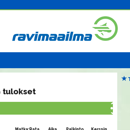
 tulokset
Matka:Rata
Aika
Palkinto
Kerroin