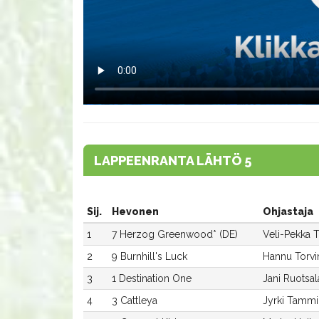
LAPPEENRANTA LÄHTÖ 5
Sij.
Hevonen
Ohjastaja
1
7 Herzog Greenwood* (DE)
Veli-Pekka 
2
9 Burnhill's Luck
Hannu Torvi
3
1 Destination One
Jani Ruotsal
4
3 Cattleya
Jyrki Tamm