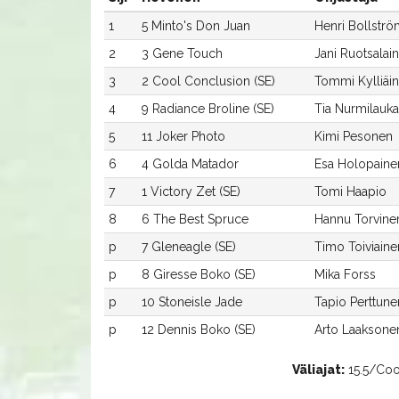
1
5 Minto's Don Juan
Henri Bollstr
2
3 Gene Touch
Jani Ruotsalai
3
2 Cool Conclusion (SE)
Tommi Kylliäi
4
9 Radiance Broline (SE)
Tia Nurmilauk
5
11 Joker Photo
Kimi Pesonen
6
4 Golda Matador
Esa Holopaine
7
1 Victory Zet (SE)
Tomi Haapio
8
6 The Best Spruce
Hannu Torvine
p
7 Gleneagle (SE)
Timo Toiviaine
p
8 Giresse Boko (SE)
Mika Forss
p
10 Stoneisle Jade
Tapio Perttune
p
12 Dennis Boko (SE)
Arto Laaksone
Väliajat:
15.5/Cool