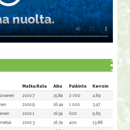
Matka:Rata
Aika
Palkinto
Kerroin
Toivanen
2100:7
15,8a
2 000
4,69
nen
2100:9
16,4a
1 000
3,47
ainen
2100:1
16,5a
600
9,65
imetsä
2100:3
16,7a
400
13,88