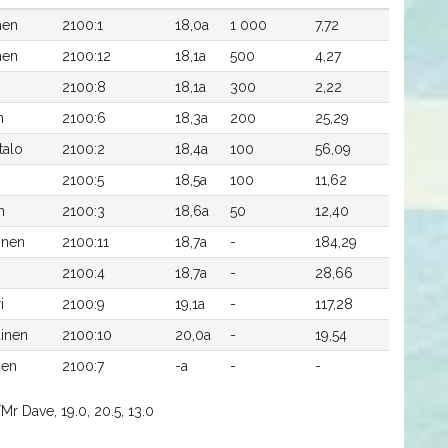
nen
2100:1
18,0a
1 000
7,72
nen
2100:12
18,1a
500
4,27
2100:8
18,1a
300
2,22
n
2100:6
18,3a
200
25,29
talo
2100:2
18,4a
100
56,09
2100:5
18,5a
100
11,62
n
2100:3
18,6a
50
12,40
inen
2100:11
18,7a
-
184,29
2100:4
18,7a
-
28,66
i
2100:9
19,1a
-
117,28
ainen
2100:10
20,0a
-
19,54
nen
2100:7
-a
-
-
Mr Dave, 19.0, 20.5, 13.0