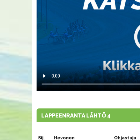
LAPPEENRANTA LÄHTÖ 4
Sij.
Hevonen
Ohjastaja