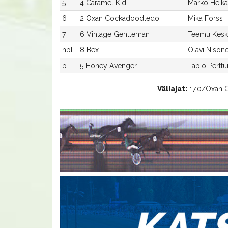
5
4 Caramel Kid
Marko Heika
6
2 Oxan Cockadoodledo
Mika Forss
7
6 Vintage Gentleman
Teemu Keski
hpl
8 Bex
Olavi Nison
p
5 Honey Avenger
Tapio Pertt
Väliajat:
17.0/Oxan C