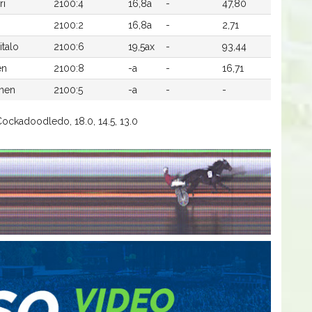
ri
2100:4
16,8a
-
47,80
2100:2
16,8a
-
2,71
talo
2100:6
19,5ax
-
93,44
en
2100:8
-a
-
16,71
unen
2100:5
-a
-
-
ockadoodledo, 18.0, 14.5, 13.0