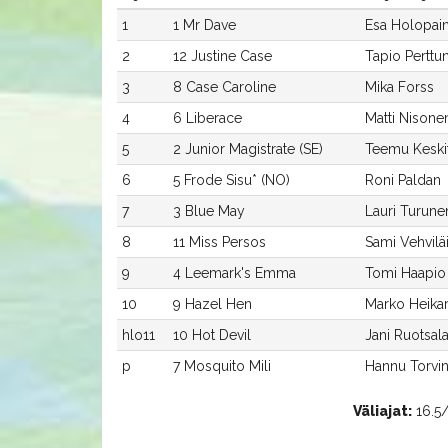
1
1 Mr Dave
Esa Holopai
2
12 Justine Case
Tapio Perttu
3
8 Case Caroline
Mika Forss
4
6 Liberace
Matti Nisone
5
2 Junior Magistrate (SE)
Teemu Keski
6
5 Frode Sisu* (NO)
Roni Paldan
7
3 Blue May
Lauri Turune
8
11 Miss Persos
Sami Vehvilä
9
4 Leemark's Emma
Tomi Haapio
10
9 Hazel Hen
Marko Heikar
hlo11
10 Hot Devil
Jani Ruotsal
p
7 Mosquito Mili
Hannu Torvi
Väliajat:
16.5/