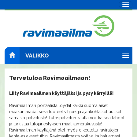
Navig
VALIKKO
Navig
Tervetuloa Ravimaailmaan!
Liity Ravimaailman käyttäjäksi ja pysy kärryillä!
Ravimaailman portaalista löydät kaikki suomalaiset
maakuntaradat sekä tuoreet vihjeet ja ajankohtaiset uutiset
samasta palvelusta! Tulospalvelun kautta voit katsoa lähdöt
ja tarkistaa tulojärjestyksen maalikamerakuvasta!
Ravimaailman käyttäjänä olet myös oikeutettu raviratojen
kanta-asiakasetuihin. Ravimaailmasta voit valita haluamasi