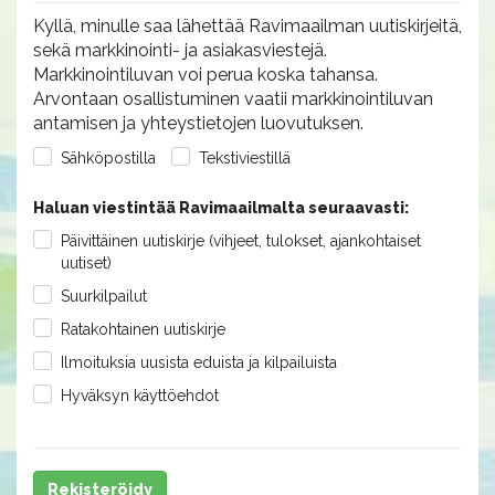
Kyllä, minulle saa lähettää Ravimaailman uutiskirjeitä,
sekä markkinointi- ja asiakasviestejä.
Markkinointiluvan voi perua koska tahansa.
Arvontaan osallistuminen vaatii markkinointiluvan
antamisen ja yhteystietojen luovutuksen.
Sähköpostilla
Tekstiviestillä
Haluan viestintää Ravimaailmalta seuraavasti:
Päivittäinen uutiskirje (vihjeet, tulokset, ajankohtaiset
uutiset)
Suurkilpailut
Ratakohtainen uutiskirje
Ilmoituksia uusista eduista ja kilpailuista
Hyväksyn käyttöehdot
Rekisteröidy