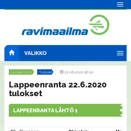
Navig
VALIKKO
Navig
Lappeenranta
Tulokset
|
22.06.2020 18:00
Lappeenranta 22.6.2020
tulokset
LAPPEENRANTA LÄHTÖ 1