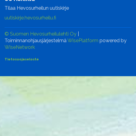
Tilaa Hevosurheilun uutiskirje
uutiskirje.hevosurheilu.fi
© Suomen Hevosurheilulehti Oy
|
Toiminnanohjausjärjestelmä
WisePlatform
powered by
WiseNetwork
Tietosuojaseloste