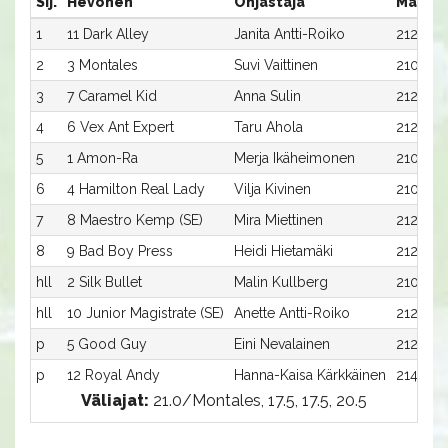
Sij.
Hevonen
Ohjastaja
Matka:
1
11 Dark Alley
Janita Antti-Roiko
2120:7
2
3 Montales
Suvi Vaittinen
2100:3
3
7 Caramel Kid
Anna Sulin
2120:3
4
6 Vex Ant Expert
Taru Ahola
2120:2
5
1 Amon-Ra
Merja Ikäheimonen
2100:1
6
4 Hamilton Real Lady
Vilja Kivinen
2100:4
7
8 Maestro Kemp (SE)
Mira Miettinen
2120:4
8
9 Bad Boy Press
Heidi Hietamäki
2120:5
hll
2 Silk Bullet
Malin Kullberg
2100:2
hll
10 Junior Magistrate (SE)
Anette Antti-Roiko
2120:6
p
5 Good Guy
Eini Nevalainen
2120:1
p
12 Royal Andy
Hanna-Kaisa Kärkkäinen
2140:1
Väliajat:
21.0/Montales, 17.5, 17.5, 20.5