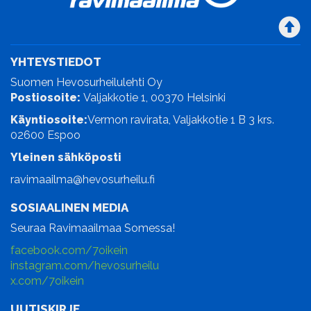
YHTEYSTIEDOT
Suomen Hevosurheilulehti Oy
Postiosoite:
Valjakkotie 1, 00370 Helsinki
Käyntiosoite:
Vermon ravirata, Valjakkotie 1 B 3 krs.
02600 Espoo
Yleinen sähköposti
ravimaailma@hevosurheilu.fi
SOSIAALINEN MEDIA
Seuraa Ravimaailmaa Somessa!
facebook.com/7oikein
instagram.com/hevosurheilu
x.com/7oikein
UUTISKIRJE