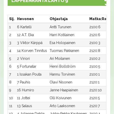
LAPPEENRANTA LÄHTÖ 9
Sij.
Hevonen
Ohjastaja
Matka:Rata
1
6 Kartelli
Antti Turunen
2100:6
2
12 A.T. Eka
Harri Kotilainen
2120:6
3
3 Viktor Kärppä
Esa Holopainen
2100:3
4
14 Korven Tinnitus
Tuomas Pakkanen
2120:8
5
2 Viriori
Ari Moilanen
2100:2
6
5 Fortunatar
Henri Bollström
2100:5
7
1 Issakan Pouta
Hannu Torvinen
2100:1
8
7 Pauhis
Olavi Nisonen
2120:1
9
16 Humiro
Janne Haapiainen
2120:10
10
11 Jottei
Olli Koivunen
2120:5
11
13 Salaus
Arto Laaksonen
2120:7
12
4 Julianne Dahlia
Jukka-Pekka Kauhanen
2100:4