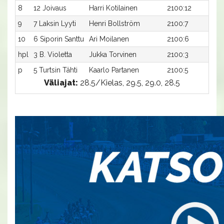
8
12 Joivaus
Harri Kotilainen
2100:12
30
9
7 Laksin Lyyti
Henri Bollström
2100:7
32
10
6 Siporin Santtu
Ari Moilanen
2100:6
32
hpl
3 B. Violetta
Jukka Torvinen
2100:3
-a
p
5 Turtsin Tähti
Kaarlo Partanen
2100:5
-a
Väliajat:
28.5/Kielas, 29.5, 29.0, 28.5