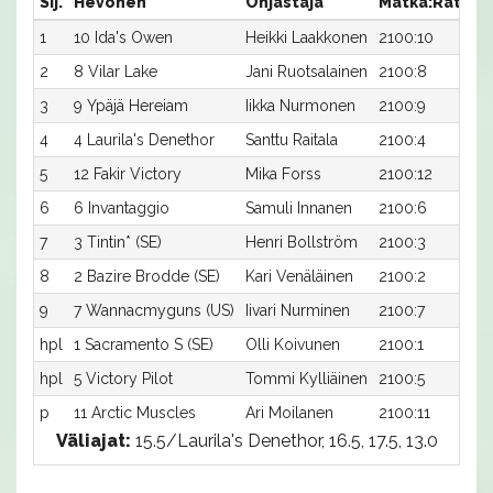
Sij.
Hevonen
Ohjastaja
Matka:Rata
A
1
10 Ida's Owen
Heikki Laakkonen
2100:10
1
2
8 Vilar Lake
Jani Ruotsalainen
2100:8
1
3
9 Ypäjä Hereiam
Iikka Nurmonen
2100:9
1
4
4 Laurila's Denethor
Santtu Raitala
2100:4
1
5
12 Fakir Victory
Mika Forss
2100:12
1
6
6 Invantaggio
Samuli Innanen
2100:6
1
7
3 Tintin* (SE)
Henri Bollström
2100:3
1
8
2 Bazire Brodde (SE)
Kari Venäläinen
2100:2
1
9
7 Wannacmyguns (US)
Iivari Nurminen
2100:7
1
hpl
1 Sacramento S (SE)
Olli Koivunen
2100:1
-
hpl
5 Victory Pilot
Tommi Kylliäinen
2100:5
-
p
11 Arctic Muscles
Ari Moilanen
2100:11
-
Väliajat:
15.5/Laurila's Denethor, 16.5, 17.5, 13.0