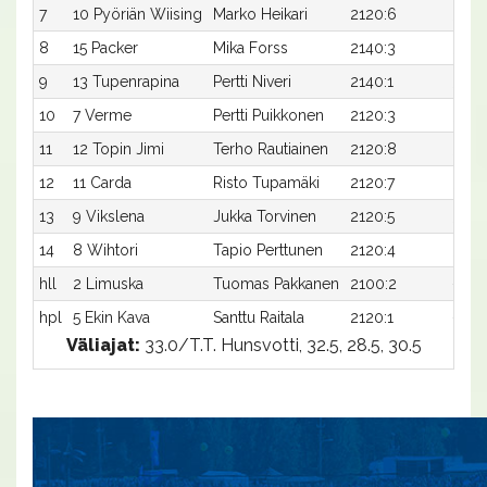
7
10 Pyöriän Wiising
Marko Heikari
2120:6
30,9
8
15 Packer
Mika Forss
2140:3
30,7
9
13 Tupenrapina
Pertti Niveri
2140:1
30,8
10
7 Verme
Pertti Puikkonen
2120:3
31,8
11
12 Topin Jimi
Terho Rautiainen
2120:8
32,3
12
11 Carda
Risto Tupamäki
2120:7
35,8
13
9 Vikslena
Jukka Torvinen
2120:5
36,4
14
8 Wihtori
Tapio Perttunen
2120:4
36,4
hll
2 Limuska
Tuomas Pakkanen
2100:2
-
hpl
5 Ekin Kava
Santtu Raitala
2120:1
-
Väliajat:
33.0/T.T. Hunsvotti, 32.5, 28.5, 30.5