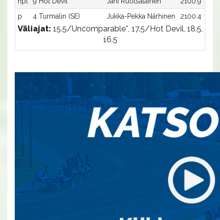
hpl
9 Hot Devil
Jani Ruotsalainen
2100:9
p
4 Turmalin (SE)
Jukka-Pekka Närhinen
2100:4
Väliajat:
15.5/Uncomparable*, 17.5/Hot Devil, 18.5,
16.5