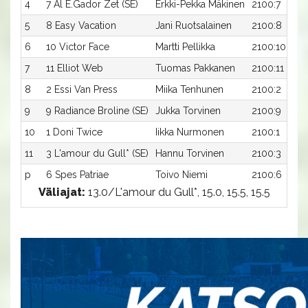
4
7 Al E.Gador Zet (SE)
Erkki-Pekka Mäkinen
2100:7
5
8 Easy Vacation
Jani Ruotsalainen
2100:8
6
10 Victor Face
Martti Pellikka
2100:10
7
11 Elliot Web
Tuomas Pakkanen
2100:11
8
2 Essi Van Press
Miika Tenhunen
2100:2
9
9 Radiance Broline (SE)
Jukka Torvinen
2100:9
10
1 Doni Twice
Iikka Nurmonen
2100:1
11
3 L'amour du Gull* (SE)
Hannu Torvinen
2100:3
p
6 Spes Patriae
Toivo Niemi
2100:6
Väliajat:
13.0/L'amour du Gull*, 15.0, 15.5, 15.5