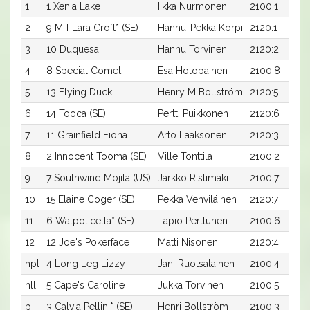
1
1 Xenia Lake
Iikka Nurmonen
2100:1
2
9 M.T.Lara Croft* (SE)
Hannu-Pekka Korpi
2120:1
3
10 Duquesa
Hannu Torvinen
2120:2
4
8 Special Comet
Esa Holopainen
2100:8
5
13 Flying Duck
Henry M Bollström
2120:5
6
14 Tooca (SE)
Pertti Puikkonen
2120:6
7
11 Grainfield Fiona
Arto Laaksonen
2120:3
8
2 Innocent Tooma (SE)
Ville Tonttila
2100:2
9
7 Southwind Mojita (US)
Jarkko Ristimäki
2100:7
10
15 Elaine Coger (SE)
Pekka Vehviläinen
2120:7
11
6 Walpolicella* (SE)
Tapio Perttunen
2100:6
12
12 Joe's Pokerface
Matti Nisonen
2120:4
hpl
4 Long Leg Lizzy
Jani Ruotsalainen
2100:4
hll
5 Cape's Caroline
Jukka Torvinen
2100:5
p
3 Calvia Pellini* (SE)
Henri Bollström
2100:3