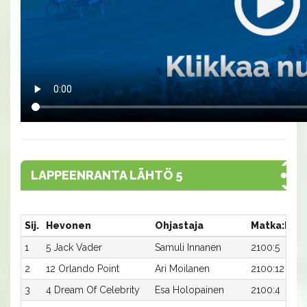
LAPPEENRANTA LÄHTÖ 5
Sij.
Hevonen
Ohjastaja
Matka:Rat
1
5 Jack Vader
Samuli Innanen
2100:5
2
12 Orlando Point
Ari Moilanen
2100:12
3
4 Dream Of Celebrity
Esa Holopainen
2100:4