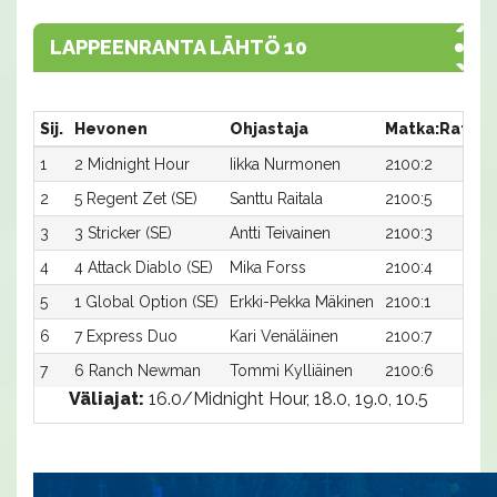
LAPPEENRANTA LÄHTÖ 10
Sij.
Hevonen
Ohjastaja
Matka:Rata
1
2 Midnight Hour
Iikka Nurmonen
2100:2
1
2
5 Regent Zet (SE)
Santtu Raitala
2100:5
1
3
3 Stricker (SE)
Antti Teivainen
2100:3
1
4
4 Attack Diablo (SE)
Mika Forss
2100:4
1
5
1 Global Option (SE)
Erkki-Pekka Mäkinen
2100:1
1
6
7 Express Duo
Kari Venäläinen
2100:7
1
7
6 Ranch Newman
Tommi Kylliäinen
2100:6
1
Väliajat:
16.0/Midnight Hour, 18.0, 19.0, 10.5