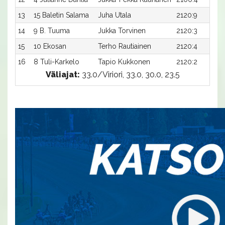
13
15 Baletin Salama
Juha Utala
2120:9
14
9 B. Tuuma
Jukka Torvinen
2120:3
15
10 Ekosan
Terho Rautiainen
2120:4
16
8 Tuli-Karkelo
Tapio Kukkonen
2120:2
Väliajat:
33.0/Viriori, 33.0, 30.0, 23.5