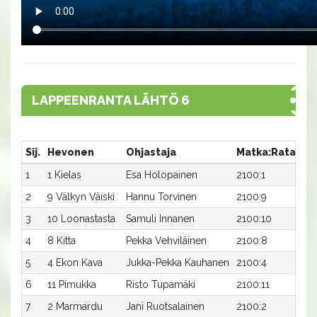
LAPPEENRANTA LÄHTÖ 6
Sij.
Hevonen
Ohjastaja
Matka:Rata
Ai
1
1 Kielas
Esa Holopainen
2100:1
29
2
9 Välkyn Väiski
Hannu Torvinen
2100:9
29
3
10 Loonastasta
Samuli Innanen
2100:10
29
4
8 Kitta
Pekka Vehviläinen
2100:8
30
5
4 Ekon Kava
Jukka-Pekka Kauhanen
2100:4
30
6
11 Pimukka
Risto Tupamäki
2100:11
30
7
2 Marmardu
Jani Ruotsalainen
2100:2
30