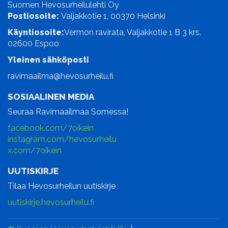
Suomen Hevosurheilulehti Oy
Postiosoite:
Valjakkotie 1, 00370 Helsinki
Käyntiosoite:
Vermon ravirata, Valjakkotie 1 B 3 krs.
02600 Espoo
Yleinen sähköposti
ravimaailma@hevosurheilu.fi
SOSIAALINEN MEDIA
Seuraa Ravimaailmaa Somessa!
facebook.com/7oikein
instagram.com/hevosurheilu
x.com/7oikein
UUTISKIRJE
Tilaa Hevosurheilun uutiskirje
uutiskirje.hevosurheilu.fi