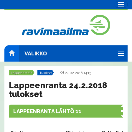
Navig
VALIKKO
Navig
Lappeenranta
Tulokset
|
24.02.2018 14:15
Lappeenranta 24.2.2018
tulokset
LAPPEENRANTA LÄHTÖ 11