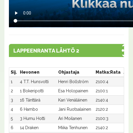
LAPPEENRANTA LÄHTÖ 2
Sij.
Hevonen
Ohjastaja
Matka:Rata
Aika
1
4 T.T. Hunsvotti
Henri Bollström
2100:4
30,9
2
1 Bokeripotti
Esa Holopainen
2100:1
31,0
3
16 Tänttärä
Kari Venäläinen
2140:4
29,5
4
6 Hambo
Jani Ruotsalainen
2120:2
30,5
5
3 Humu Hotti
Ari Moilanen
2100:3
31,5
6
14 Draken
Miika Tenhunen
2140:2
30,0