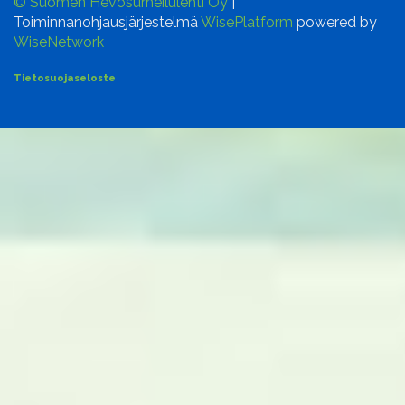
© Suomen Hevosurheilulehti Oy
|
Toiminnanohjausjärjestelmä
WisePlatform
powered by
WiseNetwork
Tietosuojaseloste