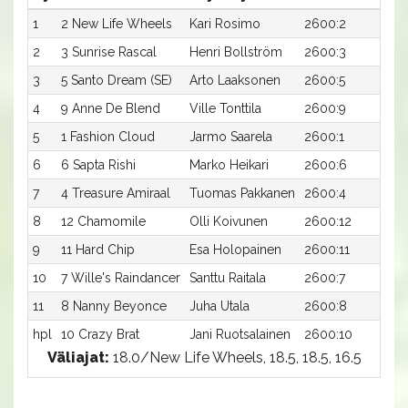
1
2 New Life Wheels
Kari Rosimo
2600:2
18,
2
3 Sunrise Rascal
Henri Bollström
2600:3
19,
3
5 Santo Dream (SE)
Arto Laaksonen
2600:5
19,
4
9 Anne De Blend
Ville Tonttila
2600:9
19,
5
1 Fashion Cloud
Jarmo Saarela
2600:1
19,
6
6 Sapta Rishi
Marko Heikari
2600:6
19,
7
4 Treasure Amiraal
Tuomas Pakkanen
2600:4
19,
8
12 Chamomile
Olli Koivunen
2600:12
20
9
11 Hard Chip
Esa Holopainen
2600:11
20
10
7 Wille's Raindancer
Santtu Raitala
2600:7
20
11
8 Nanny Beyonce
Juha Utala
2600:8
20
hpl
10 Crazy Brat
Jani Ruotsalainen
2600:10
-a
Väliajat:
18.0/New Life Wheels, 18.5, 18.5, 16.5