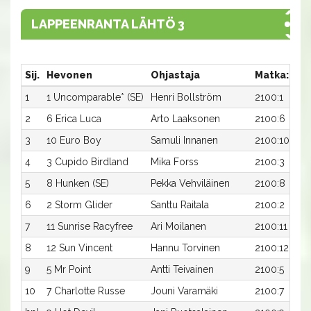
LAPPEENRANTA LÄHTÖ 3
Sij.
Hevonen
Ohjastaja
Matka:Rat
1
1 Uncomparable* (SE)
Henri Bollström
2100:1
2
6 Erica Luca
Arto Laaksonen
2100:6
3
10 Euro Boy
Samuli Innanen
2100:10
4
3 Cupido Birdland
Mika Forss
2100:3
5
8 Hunken (SE)
Pekka Vehviläinen
2100:8
6
2 Storm Glider
Santtu Raitala
2100:2
7
11 Sunrise Racyfree
Ari Moilanen
2100:11
8
12 Sun Vincent
Hannu Torvinen
2100:12
9
5 Mr Point
Antti Teivainen
2100:5
10
7 Charlotte Russe
Jouni Varamäki
2100:7