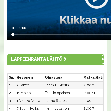
LAPPEENRANTA LÄHTÖ 8
Sij.
Hevonen
Ohjastaja
Matka:Rata
Ai
1
2 Faitteri
Teemu Okkolin
2100:2
30
2
11 Moido
Esa Holopainen
2100:11
31
3
1 Viehko Venla
Jarmo Saarela
2100:1
31
4
7 Tuurin Poika
Henri Bollström
2100:7
32