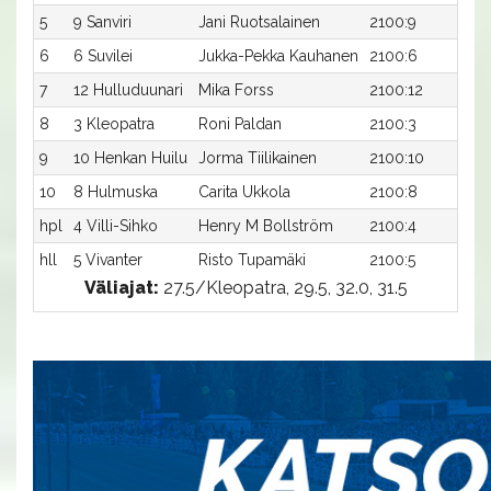
5
9 Sanviri
Jani Ruotsalainen
2100:9
32
6
6 Suvilei
Jukka-Pekka Kauhanen
2100:6
33
7
12 Hulluduunari
Mika Forss
2100:12
33
8
3 Kleopatra
Roni Paldan
2100:3
33
9
10 Henkan Huilu
Jorma Tiilikainen
2100:10
33
10
8 Hulmuska
Carita Ukkola
2100:8
34
hpl
4 Villi-Sihko
Henry M Bollström
2100:4
-a
hll
5 Vivanter
Risto Tupamäki
2100:5
-a
Väliajat:
27.5/Kleopatra, 29.5, 32.0, 31.5