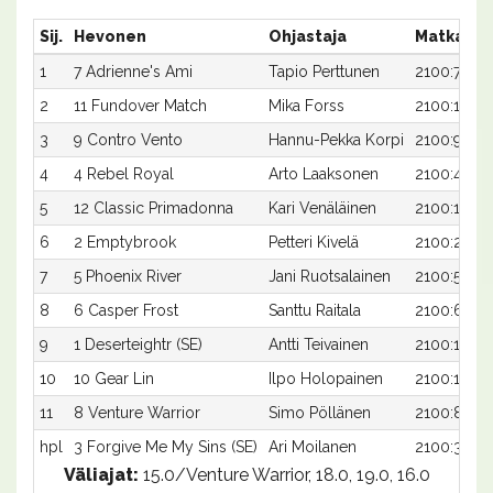
Sij.
Hevonen
Ohjastaja
Matka:Ra
1
7 Adrienne's Ami
Tapio Perttunen
2100:7
2
11 Fundover Match
Mika Forss
2100:11
3
9 Contro Vento
Hannu-Pekka Korpi
2100:9
4
4 Rebel Royal
Arto Laaksonen
2100:4
5
12 Classic Primadonna
Kari Venäläinen
2100:12
6
2 Emptybrook
Petteri Kivelä
2100:2
7
5 Phoenix River
Jani Ruotsalainen
2100:5
8
6 Casper Frost
Santtu Raitala
2100:6
9
1 Deserteightr (SE)
Antti Teivainen
2100:1
10
10 Gear Lin
Ilpo Holopainen
2100:10
11
8 Venture Warrior
Simo Pöllänen
2100:8
hpl
3 Forgive Me My Sins (SE)
Ari Moilanen
2100:3
Väliajat:
15.0/Venture Warrior, 18.0, 19.0, 16.0