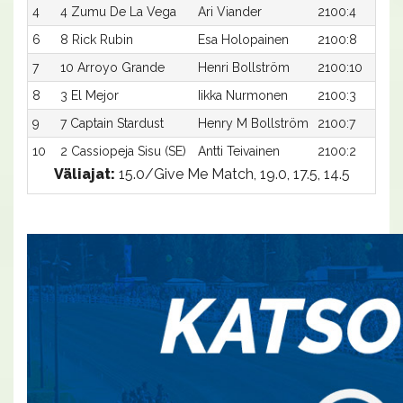
4
4 Zumu De La Vega
Ari Viander
2100:4
6
8 Rick Rubin
Esa Holopainen
2100:8
7
10 Arroyo Grande
Henri Bollström
2100:10
8
3 El Mejor
Iikka Nurmonen
2100:3
9
7 Captain Stardust
Henry M Bollström
2100:7
10
2 Cassiopeja Sisu (SE)
Antti Teivainen
2100:2
Väliajat:
15.0/Give Me Match, 19.0, 17.5, 14.5