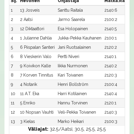
Sij.
Hevonen
Ohjastaja
Matka:Rata
1
13 Josveis
Santtu Raitala
2140:6
2
2 Aatsi
Jarmo Saarela
2100:2
3
12 Diktaattori
Esa Holopainen
2140:5
4
1 Julianne Dahlia
Jukka-Pekka Kauhanen
2100:1
5
6 Piispalan Santeri
Jani Ruotsalainen
2120:2
6
8 Vieskerin Valo
Pertti Niveri
2140:1
7
9 Koivikon Kalle
Iikka Nurmonen
2140:2
8
7 Korven Tinnitus
Kari Toivanen
2120:3
9
4 Notarik
Henri Bollström
2100:4
10
11 A.T. Eka
Harri Kotilainen
2140:4
11
5 Enriko
Hannu Torvinen
2120:1
12
10 Nopsan Vauhti
Veli-Pekka Toivanen
2140:3
13
3 Kielas
Marko Heikari
2100:3
Väliajat:
32.5/Aatsi, 30.5, 25.5, 25.5