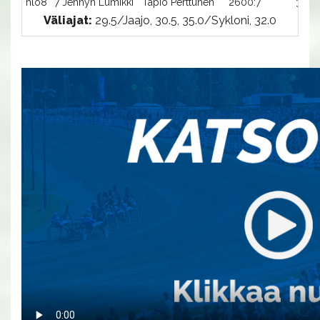
hlo8
7 Jennyn Lumikki
Tapio Perttunen
2600:7
32,8
Väliajat:
29.5/Jaajo, 30.5, 35.0/Sykloni, 32.0