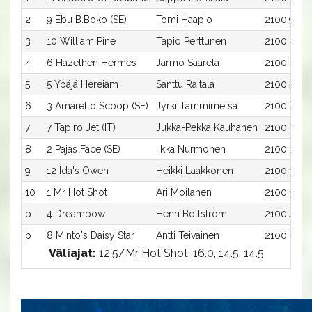
2
9 Ebu B.Boko (SE)
Tomi Haapio
2100:9
3
10 William Pine
Tapio Perttunen
2100:10
4
6 Hazelhen Hermes
Jarmo Saarela
2100:6
5
5 Ypäjä Hereiam
Santtu Raitala
2100:5
6
3 Amaretto Scoop (SE)
Jyrki Tammimetsä
2100:3
7
7 Tapiro Jet (IT)
Jukka-Pekka Kauhanen
2100:7
8
2 Pajas Face (SE)
Iikka Nurmonen
2100:2
9
12 Ida's Owen
Heikki Laakkonen
2100:12
10
1 Mr Hot Shot
Ari Moilanen
2100:1
p
4 Dreambow
Henri Bollström
2100:4
p
8 Minto's Daisy Star
Antti Teivainen
2100:8
Väliajat:
12.5/Mr Hot Shot, 16.0, 14.5, 14.5