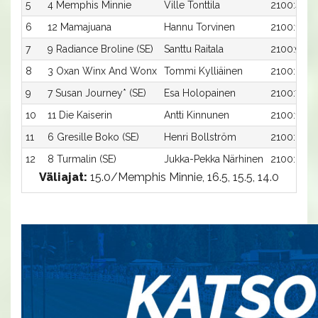
5
4 Memphis Minnie
Ville Tonttila
2100:4
6
12 Mamajuana
Hannu Torvinen
2100:12
7
9 Radiance Broline (SE)
Santtu Raitala
2100:9
8
3 Oxan Winx And Wonx
Tommi Kylliäinen
2100:3
9
7 Susan Journey* (SE)
Esa Holopainen
2100:7
10
11 Die Kaiserin
Antti Kinnunen
2100:11
11
6 Gresille Boko (SE)
Henri Bollström
2100:6
12
8 Turmalin (SE)
Jukka-Pekka Närhinen
2100:8
Väliajat:
15.0/Memphis Minnie, 16.5, 15.5, 14.0