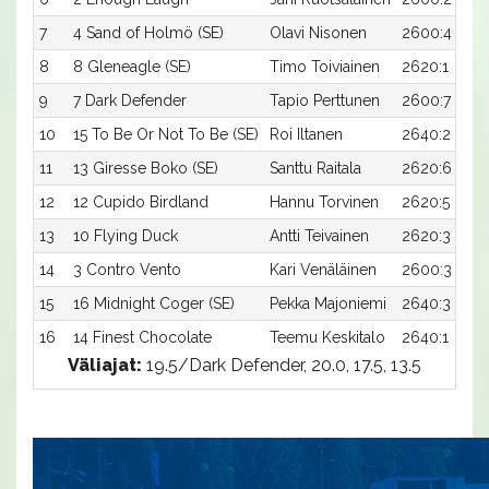
7
4 Sand of Holmö (SE)
Olavi Nisonen
2600:4
8
8 Gleneagle (SE)
Timo Toiviainen
2620:1
9
7 Dark Defender
Tapio Perttunen
2600:7
10
15 To Be Or Not To Be (SE)
Roi Iltanen
2640:2
11
13 Giresse Boko (SE)
Santtu Raitala
2620:6
12
12 Cupido Birdland
Hannu Torvinen
2620:5
13
10 Flying Duck
Antti Teivainen
2620:3
14
3 Contro Vento
Kari Venäläinen
2600:3
15
16 Midnight Coger (SE)
Pekka Majoniemi
2640:3
16
14 Finest Chocolate
Teemu Keskitalo
2640:1
Väliajat:
19.5/Dark Defender, 20.0, 17.5, 13.5