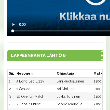
LAPPEENRANTA LÄHTÖ 6
Sij.
Hevonen
Ohjastaja
Matka:R
1
5 Long Leg Lizzy
Jani Ruotsalainen
2100:5
2
1 Caakao
Ari Moilanen
2100:1
3
10 Overfun Match
Jukka Torvinen
2100:10
4
2 Pops' Sunrise
Seppo Markkula
2100:2