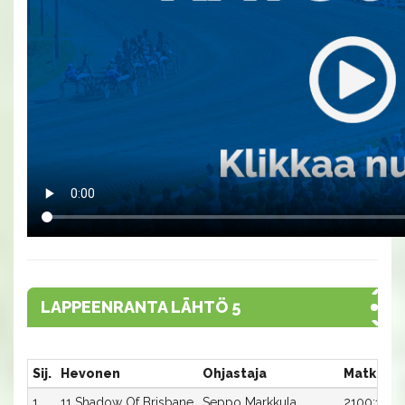
LAPPEENRANTA LÄHTÖ 5
Sij.
Hevonen
Ohjastaja
Matka:Ra
1
11 Shadow Of Brisbane
Seppo Markkula
2100:11