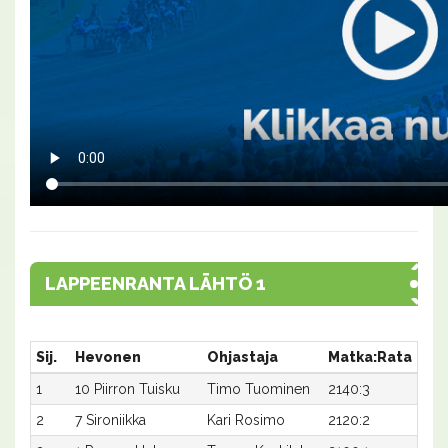
LAPPEENRANTA LÄHTÖ 1
Sij.
Hevonen
Ohjastaja
Matka:Rata
Aik
1
10 Piirron Tuisku
Timo Tuominen
2140:3
30,
2
7 Sironiikka
Kari Rosimo
2120:2
32,