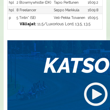
hpl
2 Blowmywhistle (DK)
Tapio Perttunen
1609:2
hpl
8 Freelancer
Seppo Markkula
1609:8
p
5 Tintin* (SE)
Veli-Pekka Toivanen
1609:5
Väliajat:
11.5/Luxorious Lord, 13.5, 13.5