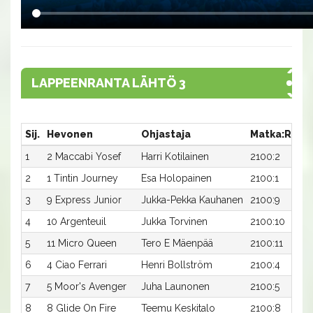
LAPPEENRANTA LÄHTÖ 3
Sij.
Hevonen
Ohjastaja
Matka:Rata
1
2 Maccabi Yosef
Harri Kotilainen
2100:2
2
1 Tintin Journey
Esa Holopainen
2100:1
3
9 Express Junior
Jukka-Pekka Kauhanen
2100:9
4
10 Argenteuil
Jukka Torvinen
2100:10
5
11 Micro Queen
Tero E Mäenpää
2100:11
6
4 Ciao Ferrari
Henri Bollström
2100:4
7
5 Moor's Avenger
Juha Launonen
2100:5
8
8 Glide On Fire
Teemu Keskitalo
2100:8