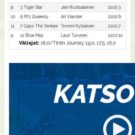
9
3 Tiger Star
Jani Ruotsalainen
2100:3
10
6 Pt's Queenly
Ari Viander
2100:6
11
7 Capo The Yankee
Tommi Kylliäinen
2100:7
p
12 Blue May
Lauri Turunen
2100:12
Väliajat:
16.0/Tintin Journey, 19.0, 17.5, 16.0