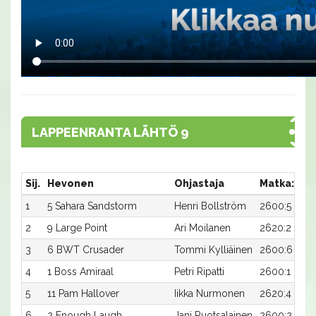
LAPPEENRANTA LÄHTÖ 9
Sij.
Hevonen
Ohjastaja
Matka:Rat
1
5 Sahara Sandstorm
Henri Bollström
2600:5
2
9 Large Point
Ari Moilanen
2620:2
3
6 BWT Crusader
Tommi Kylliäinen
2600:6
4
1 Boss Amiraal
Petri Ripatti
2600:1
5
11 Pam Hallover
Iikka Nurmonen
2620:4
6
2 Enough Laugh
Jani Ruotsalainen
2600:2