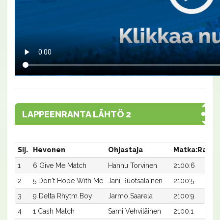
LAPPEENRANTA LÄHTÖ 2
Sij.
Hevonen
Ohjastaja
Matka:Rata
1
6 Give Me Match
Hannu Torvinen
2100:6
2
5 Don't Hope With Me
Jani Ruotsalainen
2100:5
3
9 Delta Rhytm Boy
Jarmo Saarela
2100:9
4
1 Cash Match
Sami Vehviläinen
2100:1