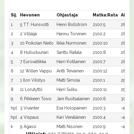
Sij.
Hevonen
Ohjastaja
Matka:Rata
Aika
1
5 T.T. Hunsvotti
Henri Bollström
2100:5
28,2a
2
2 Villiäijä
Hannu Torvinen
2100:2
28,5a
3
10 Poikolan Neito
Iikka Nurmonen
2100:10
28,5a
4
8 Hulluduunari
Santtu Raitala
2100:8
28,9a
5
7 Eurovaltikka
Harri Kotilainen
2100:7
28,9a
6
12 Willen Vappu
Antti Teivainen
2100:12
28,9a
7
1 Ilon Vilistys
Matti Simola
2100:1
29,4ax
8
11 Lorutyttö
Harri Sulku
2100:11
29,7a
9
6 Pilkkeen Toivo
Jani Ruotsalainen
2100:6
30,1a
hpl
3 Vivanter
Esa Holopainen
2100:3
-a
hpl
4 Vispaus
Kari Venäläinen
2100:4
-a
k
9 Agassi
Matti Nisonen
2100:9
-ax