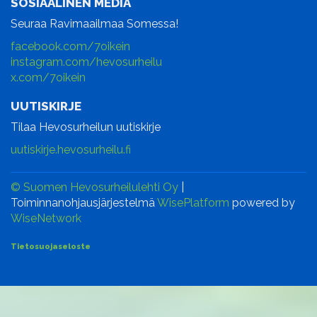
SOSIAALINEN MEDIA
Seuraa Ravimaailmaa Somessa!
facebook.com/7oikein
instagram.com/hevosurheilu
x.com/7oikein
UUTISKIRJE
Tilaa Hevosurheilun uutiskirje
uutiskirje.hevosurheilu.fi
© Suomen Hevosurheilulehti Oy
|
Toiminnanohjausjärjestelmä
WisePlatform
powered by
WiseNetwork
Tietosuojaseloste