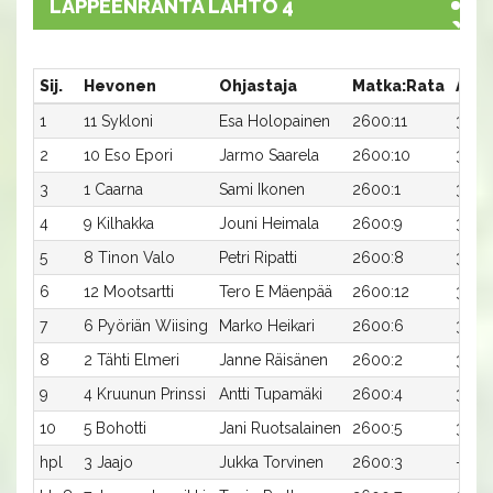
LAPPEENRANTA LÄHTÖ 4
Sij.
Hevonen
Ohjastaja
Matka:Rata
Aika
1
11 Sykloni
Esa Holopainen
2600:11
31,9a
2
10 Eso Epori
Jarmo Saarela
2600:10
32,0
3
1 Caarna
Sami Ikonen
2600:1
32,2a
4
9 Kilhakka
Jouni Heimala
2600:9
32,3a
5
8 Tinon Valo
Petri Ripatti
2600:8
32,6
6
12 Mootsartti
Tero E Mäenpää
2600:12
32,7a
7
6 Pyöriän Wiising
Marko Heikari
2600:6
32,8
8
2 Tähti Elmeri
Janne Räisänen
2600:2
32,8
9
4 Kruunun Prinssi
Antti Tupamäki
2600:4
33,6
10
5 Bohotti
Jani Ruotsalainen
2600:5
34,4
hpl
3 Jaajo
Jukka Torvinen
2600:3
-a