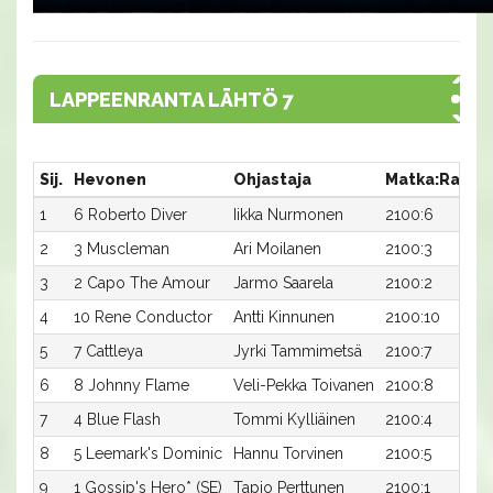
LAPPEENRANTA LÄHTÖ 7
Sij.
Hevonen
Ohjastaja
Matka:Rata
1
6 Roberto Diver
Iikka Nurmonen
2100:6
2
3 Muscleman
Ari Moilanen
2100:3
3
2 Capo The Amour
Jarmo Saarela
2100:2
4
10 Rene Conductor
Antti Kinnunen
2100:10
5
7 Cattleya
Jyrki Tammimetsä
2100:7
6
8 Johnny Flame
Veli-Pekka Toivanen
2100:8
7
4 Blue Flash
Tommi Kylliäinen
2100:4
8
5 Leemark's Dominic
Hannu Torvinen
2100:5
9
1 Gossip's Hero* (SE)
Tapio Perttunen
2100:1