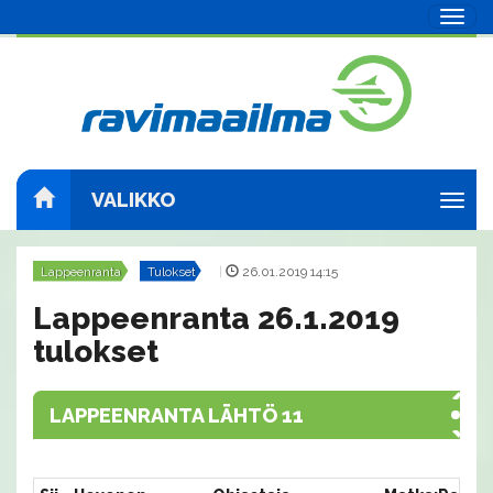
Navig
VALIKKO
Navig
Lappeenranta
Tulokset
|
26.01.2019 14:15
Lappeenranta 26.1.2019
tulokset
LAPPEENRANTA LÄHTÖ 11