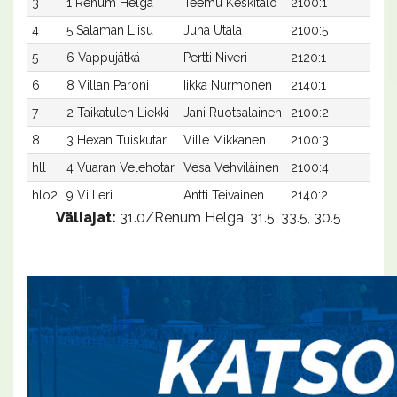
3
1 Renum Helga
Teemu Keskitalo
2100:1
34,
4
5 Salaman Liisu
Juha Utala
2100:5
34,1
5
6 Vappujätkä
Pertti Niveri
2120:1
33,
6
8 Villan Paroni
Iikka Nurmonen
2140:1
32,
7
2 Taikatulen Liekki
Jani Ruotsalainen
2100:2
37,3
8
3 Hexan Tuiskutar
Ville Mikkanen
2100:3
38,
hll
4 Vuaran Velehotar
Vesa Vehviläinen
2100:4
-
hlo2
9 Villieri
Antti Teivainen
2140:2
31,3
Väliajat:
31.0/Renum Helga, 31.5, 33.5, 30.5