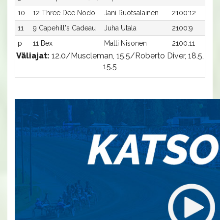
10
12 Three Dee Nodo
Jani Ruotsalainen
2100:12
11
9 Capehill's Cadeau
Juha Utala
2100:9
p
11 Bex
Matti Nisonen
2100:11
Väliajat:
12.0/Muscleman, 15.5/Roberto Diver, 18.5,
15.5