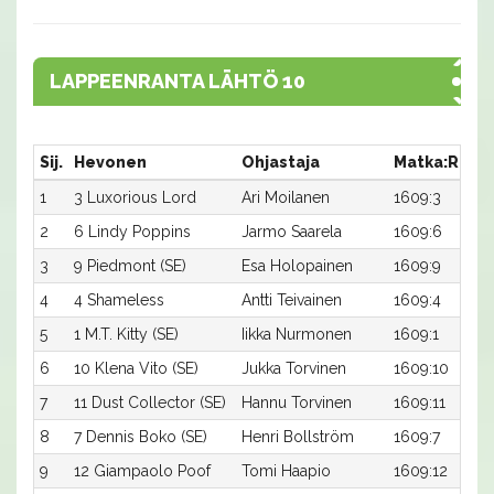
LAPPEENRANTA LÄHTÖ 10
Sij.
Hevonen
Ohjastaja
Matka:Rata
1
3 Luxorious Lord
Ari Moilanen
1609:3
2
6 Lindy Poppins
Jarmo Saarela
1609:6
3
9 Piedmont (SE)
Esa Holopainen
1609:9
4
4 Shameless
Antti Teivainen
1609:4
5
1 M.T. Kitty (SE)
Iikka Nurmonen
1609:1
6
10 Klena Vito (SE)
Jukka Torvinen
1609:10
7
11 Dust Collector (SE)
Hannu Torvinen
1609:11
8
7 Dennis Boko (SE)
Henri Bollström
1609:7
9
12 Giampaolo Poof
Tomi Haapio
1609:12