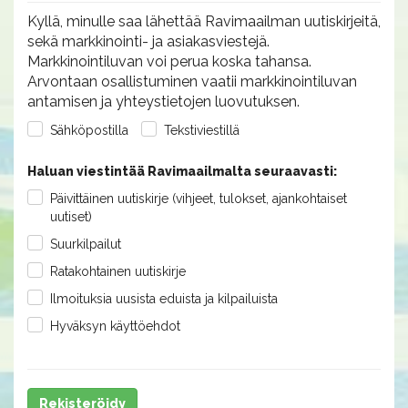
Kyllä, minulle saa lähettää Ravimaailman uutiskirjeitä,
sekä markkinointi- ja asiakasviestejä.
Markkinointiluvan voi perua koska tahansa.
Arvontaan osallistuminen vaatii markkinointiluvan
antamisen ja yhteystietojen luovutuksen.
Sähköpostilla
Tekstiviestillä
Haluan viestintää Ravimaailmalta seuraavasti:
Päivittäinen uutiskirje (vihjeet, tulokset, ajankohtaiset
uutiset)
Suurkilpailut
Ratakohtainen uutiskirje
Ilmoituksia uusista eduista ja kilpailuista
Hyväksyn käyttöehdot
Rekisteröidy