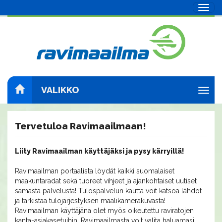
Navig
VALIKKO
Navig
Tervetuloa Ravimaailmaan!
Liity Ravimaailman käyttäjäksi ja pysy kärryillä!
Ravimaailman portaalista löydät kaikki suomalaiset
maakuntaradat sekä tuoreet vihjeet ja ajankohtaiset uutiset
samasta palvelusta! Tulospalvelun kautta voit katsoa lähdöt
ja tarkistaa tulojärjestyksen maalikamerakuvasta!
Ravimaailman käyttäjänä olet myös oikeutettu raviratojen
kanta-asiakasetuihin. Ravimaailmasta voit valita haluamasi