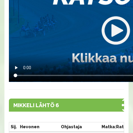
MIKKELI LÄHTÖ 6
Sij.
Hevonen
Ohjastaja
Matka:Rata
A