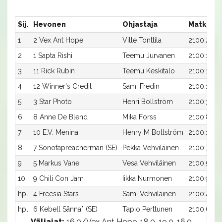
Sij.
Hevonen
Ohjastaja
Matka:Ra
1
2 Vex Ant Hope
Ville Tonttila
2100:2
2
1 Sapta Rishi
Teemu Jurvanen
2100:1
3
11 Rick Rubin
Teemu Keskitalo
2100:11
4
12 Winner's Credit
Sami Fredin
2100:12
5
3 Star Photo
Henri Bollström
2100:3
6
8 Anne De Blend
Mika Forss
2100:8
7
10 E.V. Menina
Henry M Bollström
2100:10
8
7 Sonofapreacherman (SE)
Pekka Vehviläinen
2100:7
9
5 Markus Vane
Vesa Vehviläinen
2100:5
10
9 Chili Con Jam
Iikka Nurmonen
2100:9
hpl
4 Freesia Stars
Sami Vehviläinen
2100:4
hpl
6 Kebell Sånna* (SE)
Tapio Perttunen
2100:6
Väliajat:
16.0/Vex Ant Hope, 18.0, 19.0, 16.0