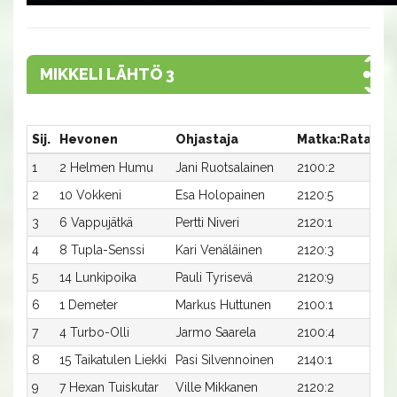
MIKKELI LÄHTÖ 3
Sij.
Hevonen
Ohjastaja
Matka:Rata
Ai
1
2 Helmen Humu
Jani Ruotsalainen
2100:2
33
2
10 Vokkeni
Esa Holopainen
2120:5
33
3
6 Vappujätkä
Pertti Niveri
2120:1
33
4
8 Tupla-Senssi
Kari Venäläinen
2120:3
33
5
14 Lunkipoika
Pauli Tyrisevä
2120:9
33
6
1 Demeter
Markus Huttunen
2100:1
35,
7
4 Turbo-Olli
Jarmo Saarela
2100:4
35
8
15 Taikatulen Liekki
Pasi Silvennoinen
2140:1
33
9
7 Hexan Tuiskutar
Ville Mikkanen
2120:2
34