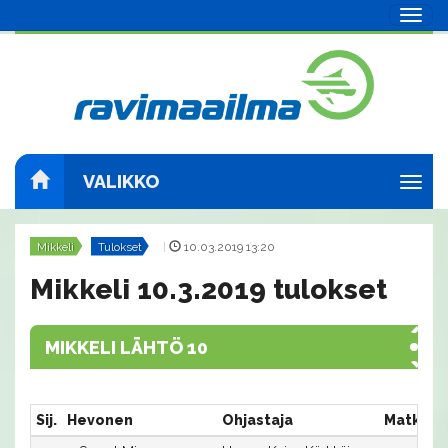
Navig
VALIKKO
Navig
Mikkeli
Tulokset
|
10.03.2019 13:20
Mikkeli 10.3.2019 tulokset
MIKKELI LÄHTÖ 10
Sij.
Hevonen
Ohjastaja
Matka:R