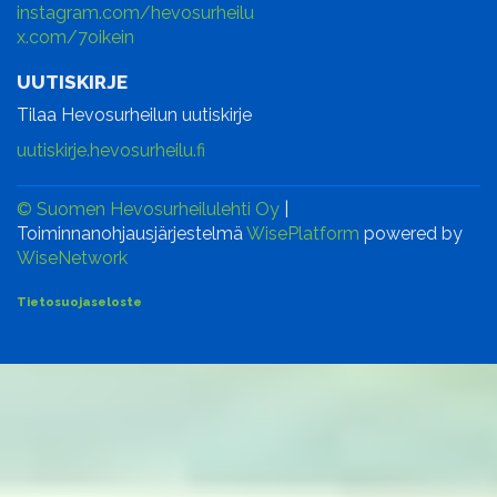
instagram.com/hevosurheilu
x.com/7oikein
UUTISKIRJE
Tilaa Hevosurheilun uutiskirje
uutiskirje.hevosurheilu.fi
© Suomen Hevosurheilulehti Oy
|
Toiminnanohjausjärjestelmä
WisePlatform
powered by
WiseNetwork
Tietosuojaseloste