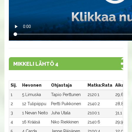
MIKKELI LÄHTÖ 4
Sij.
Hevonen
Ohjastaja
Matka:Rata
Aika
P
1
5 Limuska
Tapio Perttunen
2120:1
29,6x
8
2
12 Tulipiippu
Pertti Puikkonen
2140:2
28,8x
4
3
1 Nevan Neito
Juha Utala
2100:1
31,1
2
4
16 Krääsä
Niko Riekkinen
2140:6
29,9
1
5
4 Carda
Janne Räisänen
2100:4
32,0
8