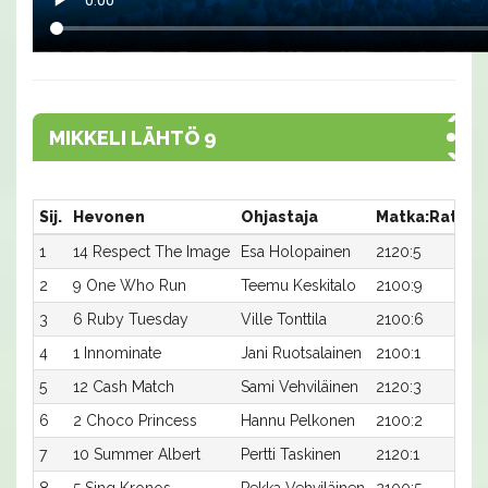
MIKKELI LÄHTÖ 9
Sij.
Hevonen
Ohjastaja
Matka:Rata
A
1
14 Respect The Image
Esa Holopainen
2120:5
1
2
9 One Who Run
Teemu Keskitalo
2100:9
2
3
6 Ruby Tuesday
Ville Tonttila
2100:6
2
4
1 Innominate
Jani Ruotsalainen
2100:1
2
5
12 Cash Match
Sami Vehviläinen
2120:3
1
6
2 Choco Princess
Hannu Pelkonen
2100:2
2
7
10 Summer Albert
Pertti Taskinen
2120:1
2