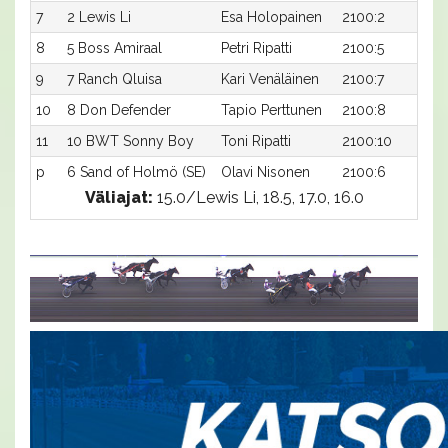
7
2 Lewis Li
Esa Holopainen
2100:2
1
8
5 Boss Amiraal
Petri Ripatti
2100:5
1
9
7 Ranch Qluisa
Kari Venäläinen
2100:7
1
10
8 Don Defender
Tapio Perttunen
2100:8
1
11
10 BWT Sonny Boy
Toni Ripatti
2100:10
19
p
6 Sand of Holmö (SE)
Olavi Nisonen
2100:6
-
Väliajat:
15.0/Lewis Li, 18.5, 17.0, 16.0