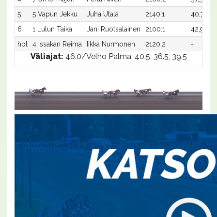
5
5 Vapun Jekku
Juha Utala
2140:1
40,7
5
6
1 Lulun Taika
Jani Ruotsalainen
2100:1
42,9x
-
hpl
4 Issakan Reima
Iikka Nurmonen
2120:2
-
-
Väliajat:
46.0/Velho Palma, 40.5, 36.5, 39.5