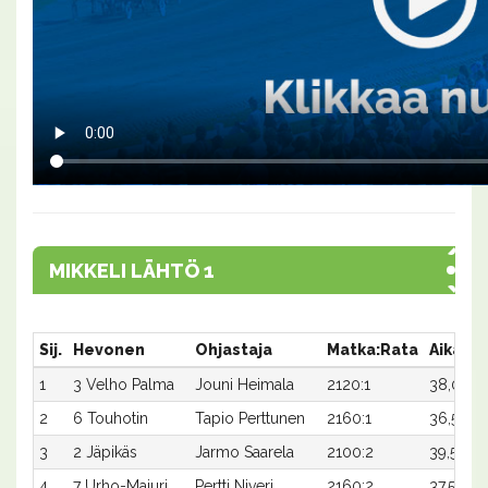
MIKKELI LÄHTÖ 1
Sij.
Hevonen
Ohjastaja
Matka:Rata
Aika
P
1
3 Velho Palma
Jouni Heimala
2120:1
38,0x
2
6 Touhotin
Tapio Perttunen
2160:1
36,5
3
2 Jäpikäs
Jarmo Saarela
2100:2
39,5x
4
7 Urho-Majuri
Pertti Niveri
2160:2
37,5x
1