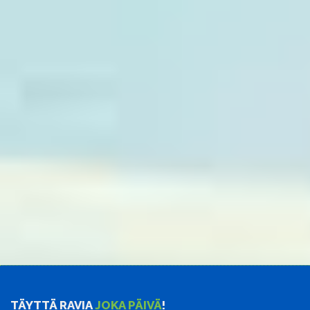
TÄYTTÄ RAVIA
JOKA PÄIVÄ
!