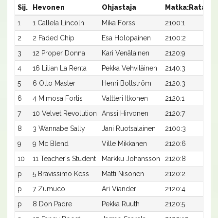
Sij.
Hevonen
Ohjastaja
Matka:Rata
Ai
1
1 Callela Lincoln
Mika Forss
2100:1
21
2
2 Faded Chip
Esa Holopainen
2100:2
21
3
12 Proper Donna
Kari Venäläinen
2120:9
21
4
16 Lilian La Renta
Pekka Vehviläinen
2140:3
20
5
6 Otto Master
Henri Bollström
2120:3
21
6
4 Mimosa Fortis
Valtteri Itkonen
2120:1
21
7
10 Velvet Revolution
Anssi Hirvonen
2120:7
21
8
3 Wannabe Sally
Jani Ruotsalainen
2100:3
22
9
9 Mc Blend
Ville Mikkanen
2120:6
23
10
11 Teacher's Student
Markku Johansson
2120:8
24
p
5 Bravissimo Kess
Matti Nisonen
2120:2
-
p
7 Zumuco
Ari Viander
2120:4
-
p
8 Don Padre
Pekka Ruuth
2120:5
-