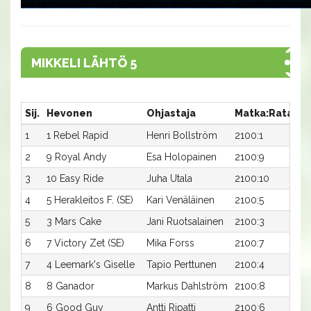
MIKKELI LÄHTÖ 5
Sij.
Hevonen
Ohjastaja
Matka:Rata
Ai
1
1 Rebel Rapid
Henri Bollström
2100:1
16
2
9 Royal Andy
Esa Holopainen
2100:9
16
3
10 Easy Ride
Juha Utala
2100:10
16
4
5 Herakleitos F. (SE)
Kari Venäläinen
2100:5
16
5
3 Mars Cake
Jani Ruotsalainen
2100:3
16
6
7 Victory Zet (SE)
Mika Forss
2100:7
16
7
4 Leemark's Giselle
Tapio Perttunen
2100:4
17
8
8 Ganador
Markus Dahlström
2100:8
17
9
6 Good Guy
Antti Ripatti
2100:6
18