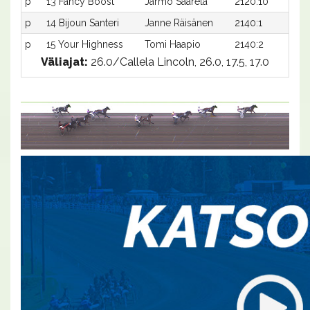
p
13 Fancy Boost
Jarmo Saarela
2120:10
-
p
14 Bijoun Santeri
Janne Räisänen
2140:1
-
p
15 Your Highness
Tomi Haapio
2140:2
-
Väliajat:
26.0/Callela Lincoln, 26.0, 17.5, 17.0