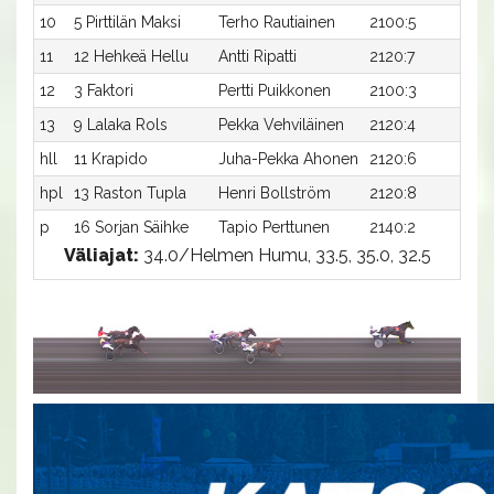
10
5 Pirttilän Maksi
Terho Rautiainen
2100:5
37,
11
12 Hehkeä Hellu
Antti Ripatti
2120:7
36
12
3 Faktori
Pertti Puikkonen
2100:3
38
13
9 Lalaka Rols
Pekka Vehviläinen
2120:4
39
hll
11 Krapido
Juha-Pekka Ahonen
2120:6
-
hpl
13 Raston Tupla
Henri Bollström
2120:8
-
p
16 Sorjan Säihke
Tapio Perttunen
2140:2
-
Väliajat:
34.0/Helmen Humu, 33.5, 35.0, 32.5