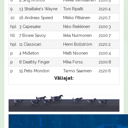
8
5 Sing Kronos
Pekka Vehviläinen
2100:5
2
9
13 Straitlake's Wayne
Toni Ripatti
2120:4
2
10
16 Andreas Speed
Mikko Pitkänen
2120:7
2
hpl
3 Capesake
Niko Riekkinen
2100:3
-
hll
7 Bowie Savoy
Iikka Nurmonen
2100:7
-
hpl
11 Classicari
Henri Bollström
2120:2
-
p
4 Midleton
Matti Nisonen
2100:4
-
p
8 Deathly Finger
Mika Forss
2100:8
-
p
15 Petis Mondon
Tarmo Saarinen
2120:6
-
Väliajat: