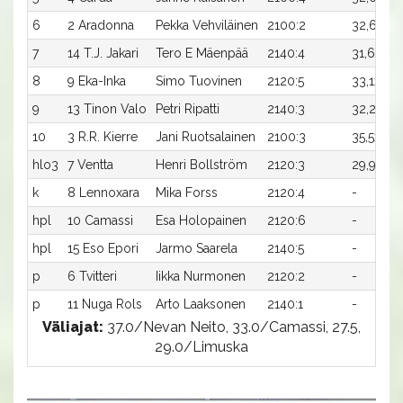
6
2 Aradonna
Pekka Vehviläinen
2100:2
32,6
8
7
14 T.J. Jakari
Tero E Mäenpää
2140:4
31,6
8
8
9 Eka-Inka
Simo Tuovinen
2120:5
33,1x
5
9
13 Tinon Valo
Petri Ripatti
2140:3
32,2x
5
10
3 R.R. Kierre
Jani Ruotsalainen
2100:3
35,5x
-
hlo3
7 Ventta
Henri Bollström
2120:3
29,9
-
k
8 Lennoxara
Mika Forss
2120:4
-
-
hpl
10 Camassi
Esa Holopainen
2120:6
-
-
hpl
15 Eso Epori
Jarmo Saarela
2140:5
-
-
p
6 Tvitteri
Iikka Nurmonen
2120:2
-
-
p
11 Nuga Rols
Arto Laaksonen
2140:1
-
-
Väliajat:
37.0/Nevan Neito, 33.0/Camassi, 27.5,
29.0/Limuska