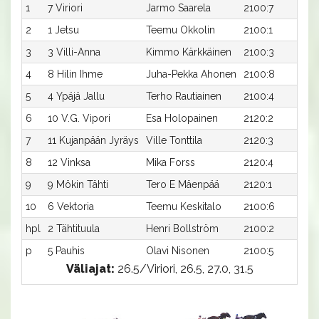
1
7 Viriori
Jarmo Saarela
2100:7
2
2
1 Jetsu
Teemu Okkolin
2100:1
2
3
3 Villi-Anna
Kimmo Kärkkäinen
2100:3
2
4
8 Hilin Ihme
Juha-Pekka Ahonen
2100:8
2
5
4 Ypäjä Jallu
Terho Rautiainen
2100:4
2
6
10 V.G. Vipori
Esa Holopainen
2120:2
2
7
11 Kujanpään Jyräys
Ville Tonttila
2120:3
2
8
12 Vinksa
Mika Forss
2120:4
3
9
9 Mökin Tähti
Tero E Mäenpää
2120:1
3
10
6 Vektoria
Teemu Keskitalo
2100:6
3
hpl
2 Tähtituula
Henri Bollström
2100:2
-
p
5 Pauhis
Olavi Nisonen
2100:5
-
Väliajat:
26.5/Viriori, 26.5, 27.0, 31.5