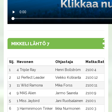
MIKKELI LÄHTÖ 7
Sij.
Hevonen
Ohjastaja
Matka:Rata
A
1
4 Triple Ray
Henri Bollström
2100:4
17
2
12 Perfect Leader
Veikko Kotiranta
2100:12
17
3
11 Wild Ramona
Mika Forss
2100:11
1
4
9 MAS Alien
Jarmo Saarela
2100:9
1
5
1 Miss Jaybird
Jani Ruotsalainen
2100:1
1
6
3 Harminimoon Tinker
Iikka Nurmonen
2100:3
1