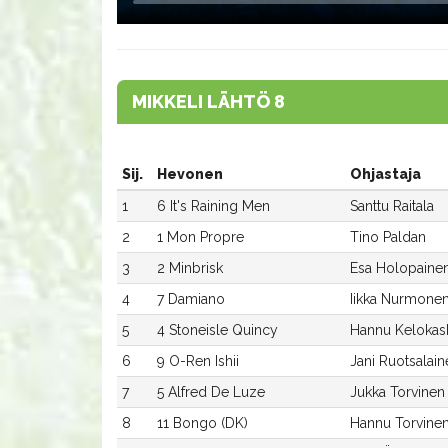
MIKKELI LÄHTÖ 8
Sij.
Hevonen
Ohjastaja
1
6 It's Raining Men
Santtu Raitala
2
1 Mon Propre
Tino Paldan
3
2 Minbrisk
Esa Holopaine
4
7 Damiano
Iikka Nurmone
5
4 Stoneisle Quincy
Hannu Kelokas
6
9 O-Ren Ishii
Jani Ruotsalain
7
5 Alfred De Luze
Jukka Torvinen
8
11 Bongo (DK)
Hannu Torvine