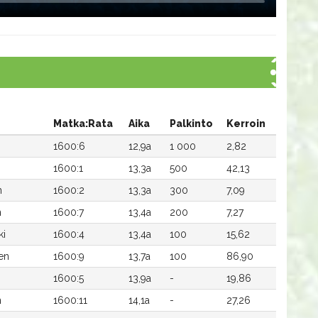
Matka:Rata
Aika
Palkinto
Kerroin
1600:6
12,9a
1 000
2,82
1600:1
13,3a
500
42,13
n
1600:2
13,3a
300
7,09
n
1600:7
13,4a
200
7,27
ki
1600:4
13,4a
100
15,62
en
1600:9
13,7a
100
86,90
1600:5
13,9a
-
19,86
n
1600:11
14,1a
-
27,26