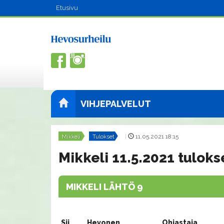
Etusivu
VIHJEPALVELUT
Mikkeli
Tulokset
|
11.05.2021 18:15
Mikkeli 11.5.2021 tuloks
MIKKELI LÄHTÖ 9
Sij.
Hevonen
Ohjastaja