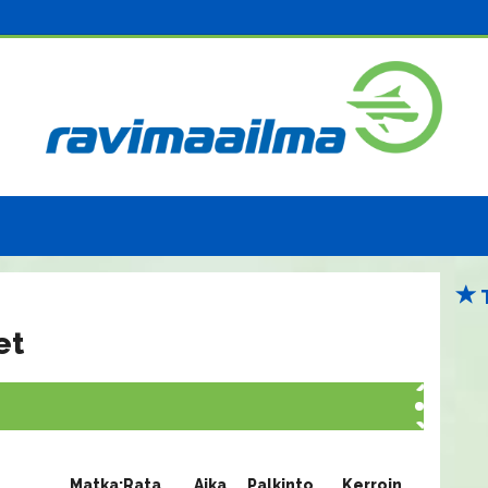
et
Matka:Rata
Aika
Palkinto
Kerroin