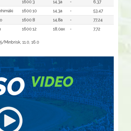
1600:3
14,3a
-
6,37
nhimäki
1600:10
14,3a
-
53,47
lo
1600:8
14,8a
-
77,24
n
1600:12
18,0ax
-
7,72
5/Minbrisk, 11.0, 16.0