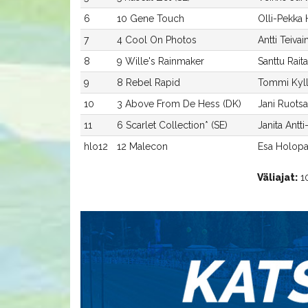
6
10 Gene Touch
Olli-Pekka
7
4 Cool On Photos
Antti Teivai
8
9 Wille's Rainmaker
Santtu Raita
9
8 Rebel Rapid
Tommi Kyll
10
3 Above From De Hess (DK)
Jani Ruotsa
11
6 Scarlet Collection* (SE)
Janita Antt
hlo12
12 Malecon
Esa Holopa
Väliajat:
10