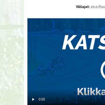
Väliajat:
20.0/Escap