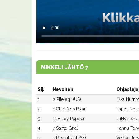
MIKKELI LÄHTÖ 7
Sij.
Hevonen
Ohjastaja
1
2 Piteraq* (US)
Iikka Nurm
2
1 Club Nord Star
Tapio Pert
3
11 Enjoy Pepper
Jukka Torv
4
7 Santo Grial
Hannu Torv
5
5 Rascal Zet (SE)
Veikko Jur