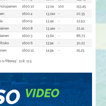
 Holopainen
1600:10
13,0a
100
153,45
nen
1600:4
13,2ax
-
20,35
la
1600:9
13,4a
-
22,93
iäinen
1600:8
13,4ax
-
22,41
lainen
1600:3
13,6a
-
86,73
i-Roiko
1600:6
13,9a
-
30,22
inen
1600:12
14,9a
-
25,25
.0/Piteraq*, 11.8, 11.5