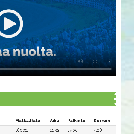
Matka:Rata
Aika
Palkinto
Kerroin
1600:1
11,3a
1 500
4,28