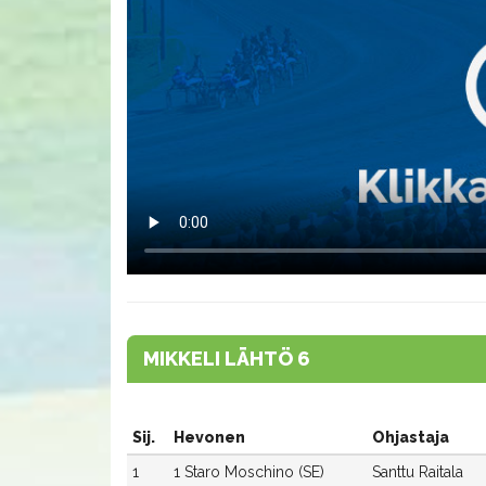
MIKKELI LÄHTÖ 6
Sij.
Hevonen
Ohjastaja
1
1 Staro Moschino (SE)
Santtu Raitala