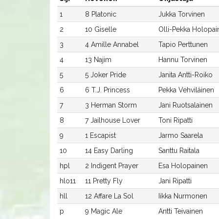
1
8 Platonic
Jukka Torvinen
2
10 Giselle
Olli-Pekka Holopai
3
4 Amille Annabel
Tapio Perttunen
4
13 Najim
Hannu Torvinen
5
5 Joker Pride
Janita Antti-Roiko
6
6 T.J. Princess
Pekka Vehviläinen
7
3 Herman Storm
Jani Ruotsalainen
8
7 Jailhouse Lover
Toni Ripatti
9
1 Escapist
Jarmo Saarela
10
14 Easy Darling
Santtu Raitala
hpl
2 Indigent Prayer
Esa Holopainen
hlo11
11 Pretty Fly
Jani Ripatti
hll
12 Affare La Sol
Iikka Nurmonen
p
9 Magic Ale
Antti Teivainen