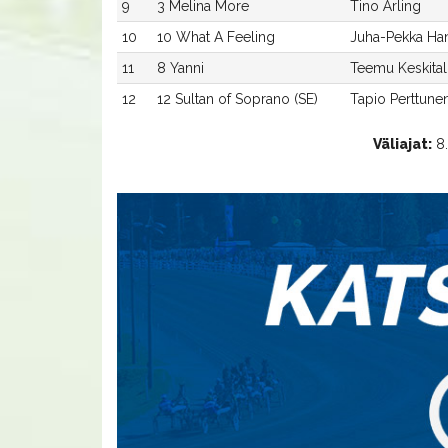
9
3 Melina More
Tino Ärling
10
10 What A Feeling
Juha-Pekka Ha
11
8 Yanni
Teemu Keskita
12
12 Sultan of Soprano (SE)
Tapio Perttune
Väliajat:
8.