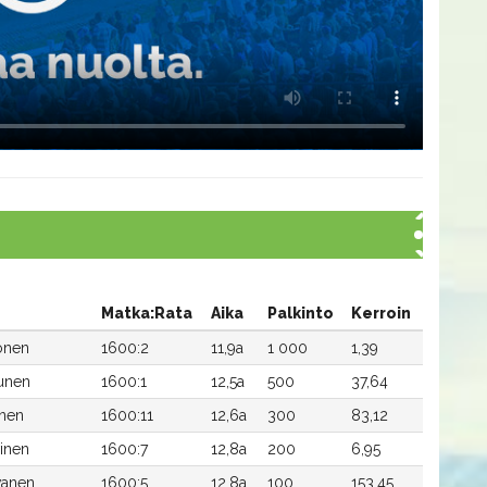
Matka:Rata
Aika
Palkinto
Kerroin
onen
1600:2
11,9a
1 000
1,39
tunen
1600:1
12,5a
500
37,64
inen
1600:11
12,6a
300
83,12
inen
1600:7
12,8a
200
6,95
vanen
1600:5
12,8a
100
153,45