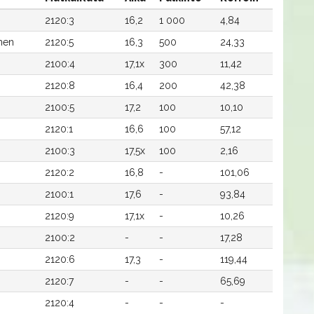
2120:3
16,2
1 000
4,84
nen
2120:5
16,3
500
24,33
2100:4
17,1x
300
11,42
2120:8
16,4
200
42,38
2100:5
17,2
100
10,10
2120:1
16,6
100
57,12
2100:3
17,5x
100
2,16
2120:2
16,8
-
101,06
2100:1
17,6
-
93,84
2120:9
17,1x
-
10,26
2100:2
-
-
17,28
2120:6
17,3
-
119,44
2120:7
-
-
65,69
2120:4
-
-
-