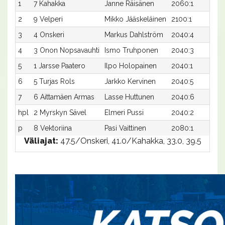
1
7 Kahakka
Janne Räisänen
2060:1
37
2
9 Velperi
Mikko Jääskeläinen
2100:1
3
3
4 Onskeri
Markus Dahlström
2040:4
4
4
3 Onon Nopsavauhti
Ismo Truhponen
2040:3
4
5
1 Jarsse Paatero
Ilpo Holopainen
2040:1
42
6
5 Turjas Rols
Jarkko Kervinen
2040:5
4
7
6 Aittamäen Armas
Lasse Huttunen
2040:6
4
hpl
2 Myrskyn Sävel
Elmeri Pussi
2040:2
-
p
8 Vektoriina
Pasi Vaittinen
2080:1
-
Väliajat:
47.5/Onskeri, 41.0/Kahakka, 33.0, 39.5