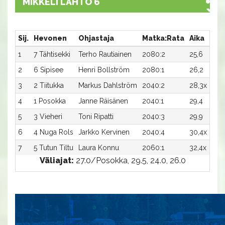
MIKKELI LÄHTÖ 6
Sij.
Hevonen
Ohjastaja
Matka:Rata
Aika
Pal
1
7 Tähtisekki
Terho Rautiainen
2080:2
25,6
1 0
2
6 Sipisee
Henri Bollström
2080:1
26,2
500
3
2 Tiitukka
Markus Dahlström
2040:2
28,3x
300
4
1 Posokka
Janne Räisänen
2040:1
29,4
200
5
3 Vieheri
Toni Ripatti
2040:3
29,9
-
6
4 Nuga Rols
Jarkko Kervinen
2040:4
30,4x
-
7
5 Tutun Tiltu
Laura Konnu
2060:1
32,4x
-
Väliajat:
27.0/Posokka, 29.5, 24.0, 26.0