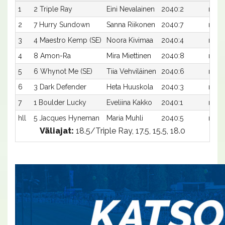
1
2 Triple Ray
Eini Nevalainen
2040:2
m17,
2
7 Hurry Sundown
Sanna Riikonen
2040:7
m17,
3
4 Maestro Kemp (SE)
Noora Kivimaa
2040:4
m18,
4
8 Amon-Ra
Mira Miettinen
2040:8
m18,
5
6 Whynot Me (SE)
Tiia Vehviläinen
2040:6
m20,
6
3 Dark Defender
Heta Huuskola
2040:3
m20
7
1 Boulder Lucky
Eveliina Kakko
2040:1
m24,
hll
5 Jacques Hyneman
Maria Muhli
2040:5
m-
Väliajat:
18.5/Triple Ray, 17.5, 15.5, 18.0