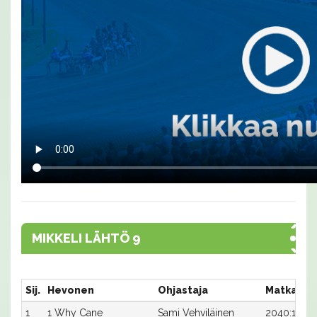
MIKKELI LÄHTÖ 9
Sij.
Hevonen
Ohjastaja
Matka:Ra
1
1 Why Cane
Sami Vehviläinen
2040:1