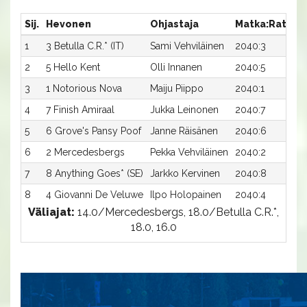
Sij.
Hevonen
Ohjastaja
Matka:Rata
A
1
3 Betulla C.R.* (IT)
Sami Vehviläinen
2040:3
1
2
5 Hello Kent
Olli Innanen
2040:5
1
3
1 Notorious Nova
Maiju Piippo
2040:1
1
4
7 Finish Amiraal
Jukka Leinonen
2040:7
1
5
6 Grove's Pansy Poof
Janne Räisänen
2040:6
1
6
2 Mercedesbergs
Pekka Vehviläinen
2040:2
1
7
8 Anything Goes* (SE)
Jarkko Kervinen
2040:8
1
8
4 Giovanni De Veluwe
Ilpo Holopainen
2040:4
1
Väliajat:
14.0/Mercedesbergs, 18.0/Betulla C.R.*,
18.0, 16.0