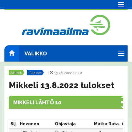
Navig
VALIKKO
Navig
Mikkeli
Tulokset
|
13.08.2022 12:20
Mikkeli 13.8.2022 tulokset
MIKKELI LÄHTÖ 10
Sij.
Hevonen
Ohjastaja
Matka:Rata
Aika