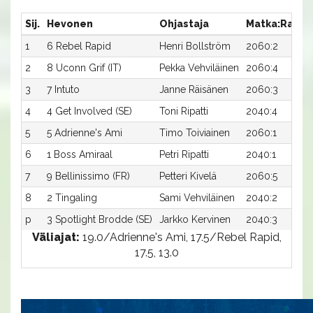
Sij.
Hevonen
Ohjastaja
Matka:Rata
1
6 Rebel Rapid
Henri Bollström
2060:2
2
8 Uconn Grif (IT)
Pekka Vehviläinen
2060:4
3
7 Intuto
Janne Räisänen
2060:3
4
4 Get Involved (SE)
Toni Ripatti
2040:4
5
5 Adrienne's Ami
Timo Toiviainen
2060:1
6
1 Boss Amiraal
Petri Ripatti
2040:1
7
9 Bellinissimo (FR)
Petteri Kivelä
2060:5
8
2 Tingaling
Sami Vehviläinen
2040:2
p
3 Spotlight Brodde (SE)
Jarkko Kervinen
2040:3
Väliajat:
19.0/Adrienne's Ami, 17.5/Rebel Rapid,
17.5, 13.0