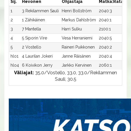
Sij.
Hevonen
Ohjastaja
Matka:Rata
Ai
1
3 Rekilammen Sauli
Henri Bollström
2040:3
32
2
1 Zähikäinen
Markus Dahlström
2040:1
32
3
7 Mantella
Harri Sulku
2100:1
33
4
5 Siporin Vire
Vesa Herraniemi
2040:5
36
5
2 Vostello
Raineri Puikkonen
2040:2
37
hlo1
4 Laurilan Jokeri
Janne Räisänen
2040:4
32
hlo4
6 Koivikon Jerry
Jarkko Kervinen
2060:1
31
Väliajat:
35.0/Vostello, 33.0, 33.0/Rekilammen
Sauli, 30.5