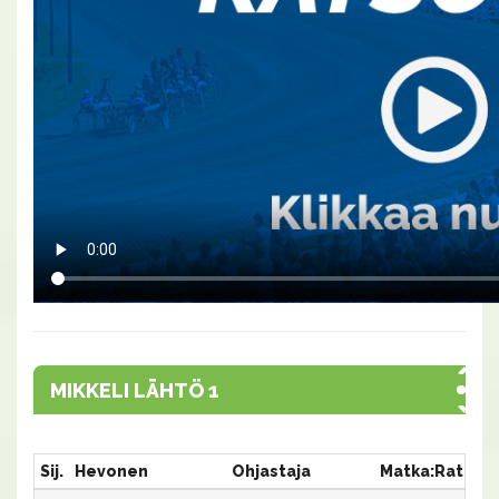
MIKKELI LÄHTÖ 1
Sij.
Hevonen
Ohjastaja
Matka:Rata
A