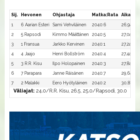
Sij.
Hevonen
Ohjastaja
Matka:Rata
Aika
P
1
6 Aarian Esteri
Sami Vehviläinen
2040:6
26,9a
9
2
5 Rapsodi
Kimmo Määttänen
2040:5
27,0a
4
3
1 Fransua
Jarkko Kervinen
2040:1
27,2ax
2
4
4 Jaajo
Henri Bollström
2040:4
27,4a
1
5
3 R.R. Kisu
Ilpo Holopainen
2040:3
27,8a
-
6
7 Parapara
Janne Räisänen
2040:7
29,6a
-
7
2 Malakki
Eero Hyötyläinen
2040:2
30,8a
-
Väliajat:
24.0/R.R. Kisu, 26.5, 25.0/Rapsodi, 30.0