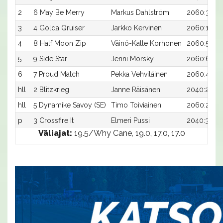
2
6 May Be Merry
Markus Dahlström
2060:3
3
4 Golda Qruiser
Jarkko Kervinen
2060:1
4
8 Half Moon Zip
Väinö-Kalle Korhonen
2060:5
5
9 Side Star
Jenni Mörsky
2060:6
6
7 Proud Match
Pekka Vehviläinen
2060:4
hll
2 Blitzkrieg
Janne Räisänen
2040:2
hll
5 Dynamike Savoy (SE)
Timo Toiviainen
2060:2
p
3 Crossfire It
Elmeri Pussi
2040:3
Väliajat:
19.5/Why Cane, 19.0, 17.0, 17.0