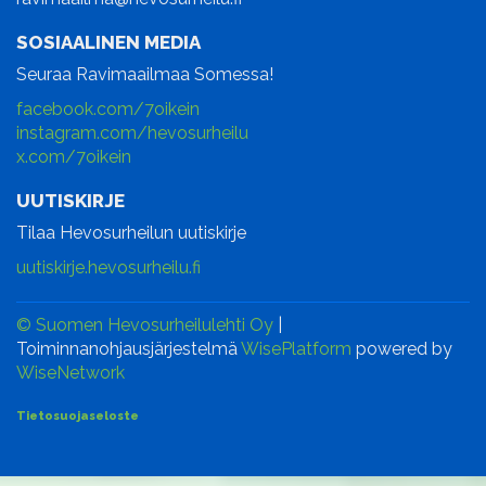
SOSIAALINEN MEDIA
Seuraa Ravimaailmaa Somessa!
facebook.com/7oikein
instagram.com/hevosurheilu
x.com/7oikein
UUTISKIRJE
Tilaa Hevosurheilun uutiskirje
uutiskirje.hevosurheilu.fi
© Suomen Hevosurheilulehti Oy
|
Toiminnanohjausjärjestelmä
WisePlatform
powered by
WiseNetwork
Tietosuojaseloste