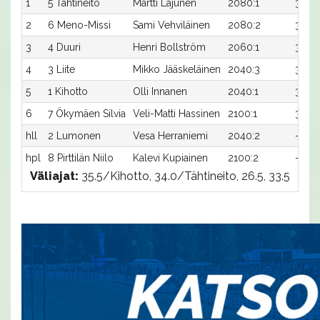
1
5 Tähtineito
Martti Lajunen
2080:1
30,1
2
6 Meno-Missi
Sami Vehviläinen
2080:2
30,1
3
4 Duuri
Henri Bollström
2060:1
32,4
4
3 Liite
Mikko Jääskeläinen
2040:3
33,7
5
1 Kihotto
Olli Innanen
2040:1
33,8
6
7 Ökymäen Silvia
Veli-Matti Hassinen
2100:1
31,3
hll
2 Lumonen
Vesa Herraniemi
2040:2
-
hpl
8 Pirttilän Niilo
Kalevi Kupiainen
2100:2
-
Väliajat:
35.5/Kihotto, 34.0/Tähtineito, 26.5, 33.5