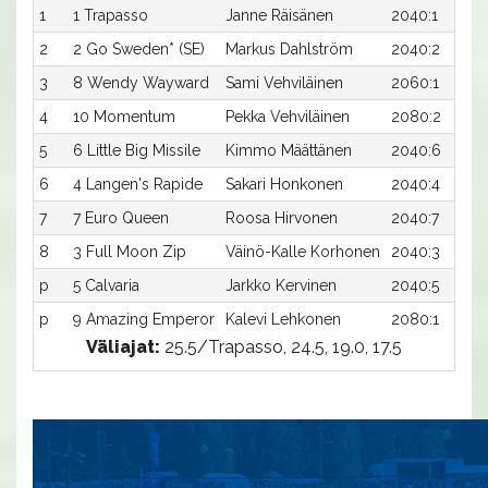
1
1 Trapasso
Janne Räisänen
2040:1
2
2 Go Sweden* (SE)
Markus Dahlström
2040:2
3
8 Wendy Wayward
Sami Vehviläinen
2060:1
4
10 Momentum
Pekka Vehviläinen
2080:2
5
6 Little Big Missile
Kimmo Määttänen
2040:6
6
4 Langen's Rapide
Sakari Honkonen
2040:4
7
7 Euro Queen
Roosa Hirvonen
2040:7
8
3 Full Moon Zip
Väinö-Kalle Korhonen
2040:3
p
5 Calvaria
Jarkko Kervinen
2040:5
p
9 Amazing Emperor
Kalevi Lehkonen
2080:1
Väliajat:
25.5/Trapasso, 24.5, 19.0, 17.5