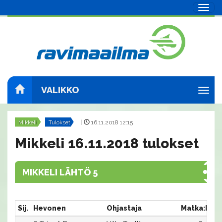
Navig
VALIKKO
Navig
Mikkeli
Tulokset
|
16.11.2018 12:15
Mikkeli 16.11.2018 tulokset
MIKKELI LÄHTÖ 5
Sij.
Hevonen
Ohjastaja
Matka:Rat