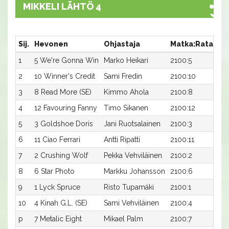
MIKKELI LÄHTÖ 4
Sij.
Hevonen
Ohjastaja
Matka:Rata
Ai
1
5 We're Gonna Win
Marko Heikari
2100:5
16,
2
10 Winner's Credit
Sami Fredin
2100:10
17,
3
8 Read More (SE)
Kimmo Ahola
2100:8
17,
4
12 Favouring Fanny
Timo Sikanen
2100:12
17,
5
3 Goldshoe Doris
Jani Ruotsalainen
2100:3
17,
6
11 Ciao Ferrari
Antti Ripatti
2100:11
17,
7
2 Crushing Wolf
Pekka Vehviläinen
2100:2
18,
8
6 Star Photo
Markku Johansson
2100:6
18,
9
1 Lyck Spruce
Risto Tupamäki
2100:1
18,
10
4 Kinah G.L. (SE)
Sami Vehviläinen
2100:4
18,
p
7 Metalic Eight
Mikael Palm
2100:7
-a