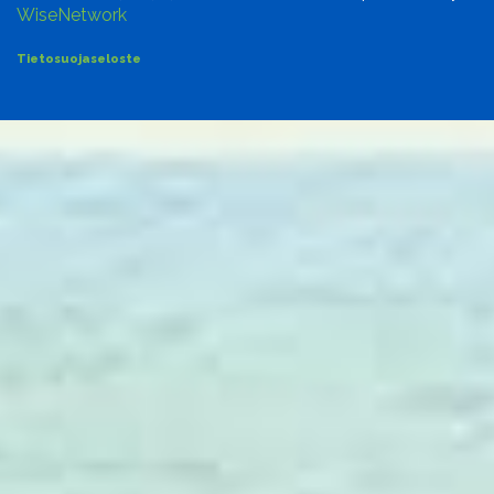
WiseNetwork
Tietosuojaseloste