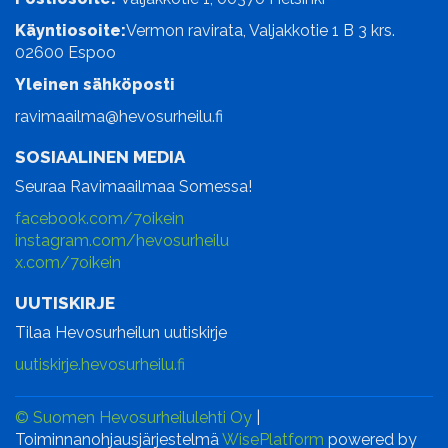
Käyntiosoite:
Vermon ravirata, Valjakkotie 1 B 3 krs.
02600 Espoo
Yleinen sähköposti
ravimaailma@hevosurheilu.fi
SOSIAALINEN MEDIA
Seuraa Ravimaailmaa Somessa!
facebook.com/7oikein
instagram.com/hevosurheilu
x.com/7oikein
UUTISKIRJE
Tilaa Hevosurheilun uutiskirje
uutiskirje.hevosurheilu.fi
© Suomen Hevosurheilulehti Oy
|
Toiminnanohjausjärjestelmä
WisePlatform
powered by