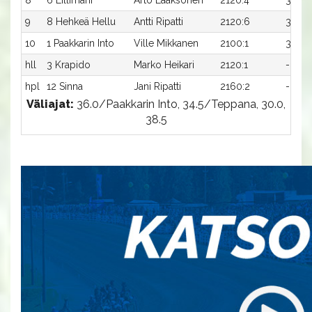
8
6 Lillimani
Arto Laaksonen
2120:4
36,7x
9
8 Hehkeä Hellu
Antti Ripatti
2120:6
37,8
10
1 Paakkarin Into
Ville Mikkanen
2100:1
39,4x
hll
3 Krapido
Marko Heikari
2120:1
-
hpl
12 Sinna
Jani Ripatti
2160:2
-
Väliajat:
36.0/Paakkarin Into, 34.5/Teppana, 30.0,
38.5