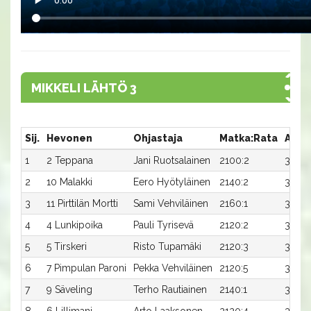
MIKKELI LÄHTÖ 3
Sij.
Hevonen
Ohjastaja
Matka:Rata
Aika
1
2 Teppana
Jani Ruotsalainen
2100:2
34,4x
2
10 Malakki
Eero Hyötyläinen
2140:2
33,7x
3
11 Pirttilän Mortti
Sami Vehviläinen
2160:1
33,2
4
4 Lunkipoika
Pauli Tyrisevä
2120:2
35,2x
5
5 Tirskeri
Risto Tupamäki
2120:3
35,6
6
7 Pimpulan Paroni
Pekka Vehviläinen
2120:5
36,3x
7
9 Säveling
Terho Rautiainen
2140:1
35,7x