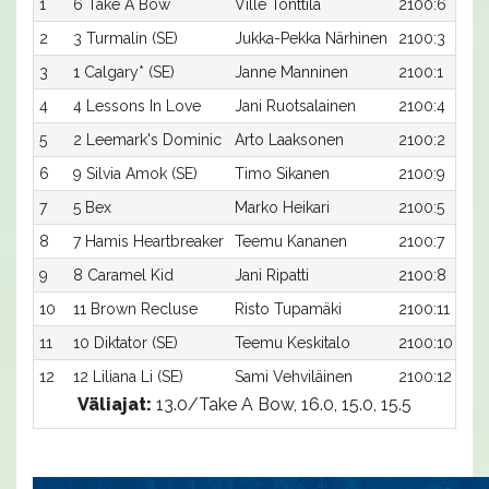
1
6 Take A Bow
Ville Tonttila
2100:6
2
3 Turmalin (SE)
Jukka-Pekka Närhinen
2100:3
3
1 Calgary* (SE)
Janne Manninen
2100:1
4
4 Lessons In Love
Jani Ruotsalainen
2100:4
5
2 Leemark's Dominic
Arto Laaksonen
2100:2
6
9 Silvia Amok (SE)
Timo Sikanen
2100:9
7
5 Bex
Marko Heikari
2100:5
8
7 Hamis Heartbreaker
Teemu Kananen
2100:7
9
8 Caramel Kid
Jani Ripatti
2100:8
10
11 Brown Recluse
Risto Tupamäki
2100:11
11
10 Diktator (SE)
Teemu Keskitalo
2100:10
12
12 Liliana Li (SE)
Sami Vehviläinen
2100:12
Väliajat:
13.0/Take A Bow, 16.0, 15.0, 15.5