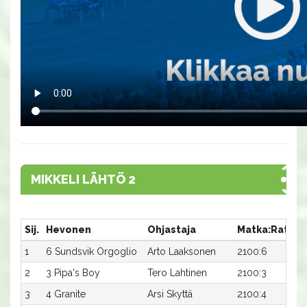
MIKKELI LÄHTÖ 2
Sij.
Hevonen
Ohjastaja
Matka:Rata
A
1
6 Sundsvik Orgoglio
Arto Laaksonen
2100:6
1
2
3 Pipa's Boy
Tero Lahtinen
2100:3
1
3
4 Granite
Arsi Skyttä
2100:4
1