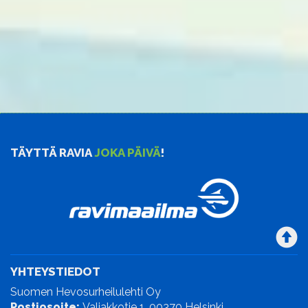
TÄYTTÄ RAVIA
JOKA PÄIVÄ
!
YHTEYSTIEDOT
Suomen Hevosurheilulehti Oy
Postiosoite:
Valjakkotie 1, 00370 Helsinki