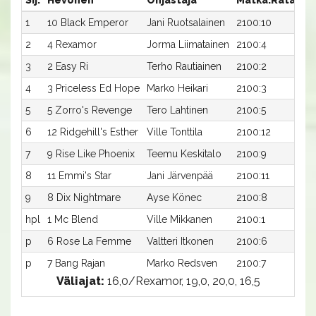
Sij.
Hevonen
Ohjastaja
Matka:Rata
Ai
1
10 Black Emperor
Jani Ruotsalainen
2100:10
18
2
4 Rexamor
Jorma Liimatainen
2100:4
18
3
2 Easy Ri
Terho Rautiainen
2100:2
18
4
3 Priceless Ed Hope
Marko Heikari
2100:3
19,
5
5 Zorro's Revenge
Tero Lahtinen
2100:5
20
6
12 Ridgehill's Esther
Ville Tonttila
2100:12
20
7
9 Rise Like Phoenix
Teemu Keskitalo
2100:9
23
8
11 Emmi's Star
Jani Järvenpää
2100:11
23
9
8 Dix Nightmare
Ayse Könec
2100:8
25
hpl
1 Mc Blend
Ville Mikkanen
2100:1
-a
p
6 Rose La Femme
Valtteri Itkonen
2100:6
-a
p
7 Bang Rajan
Marko Redsven
2100:7
-a
Väliajat:
16,0/Rexamor, 19,0, 20,0, 16,5