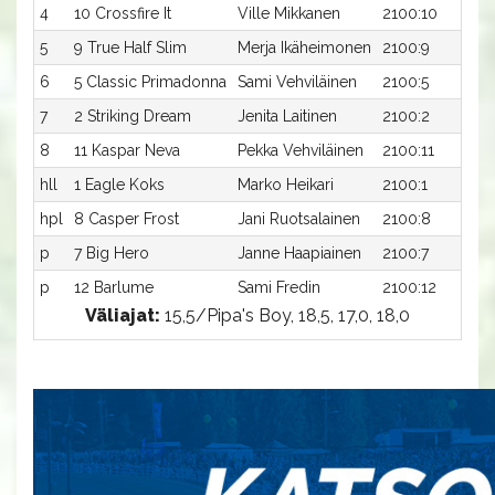
4
10 Crossfire It
Ville Mikkanen
2100:10
1
5
9 True Half Slim
Merja Ikäheimonen
2100:9
1
6
5 Classic Primadonna
Sami Vehviläinen
2100:5
2
7
2 Striking Dream
Jenita Laitinen
2100:2
2
8
11 Kaspar Neva
Pekka Vehviläinen
2100:11
2
hll
1 Eagle Koks
Marko Heikari
2100:1
-
hpl
8 Casper Frost
Jani Ruotsalainen
2100:8
-
p
7 Big Hero
Janne Haapiainen
2100:7
-
p
12 Barlume
Sami Fredin
2100:12
-
Väliajat:
15,5/Pipa's Boy, 18,5, 17,0, 18,0