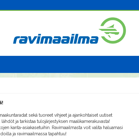
ä!
aakuntaradat sekä tuoreet vihjeet ja ajankohtaiset uutiset
 lähdöt ja tarkistaa tulojärjestyksen maalikamerakuvasta!
ojen kanta-asiakasetuihin. Ravimaailmasta voit valita haluamasi
radoilla ja ravimaailmassa tapahtuu!