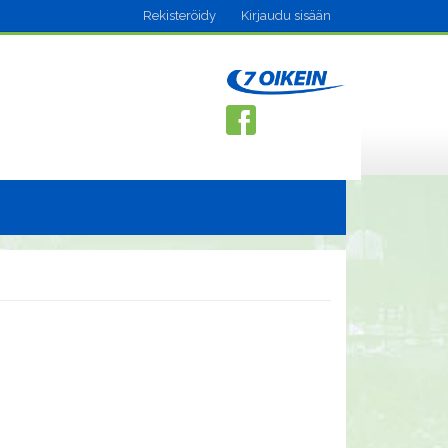
Rekisteröidy
Kirjaudu sisään