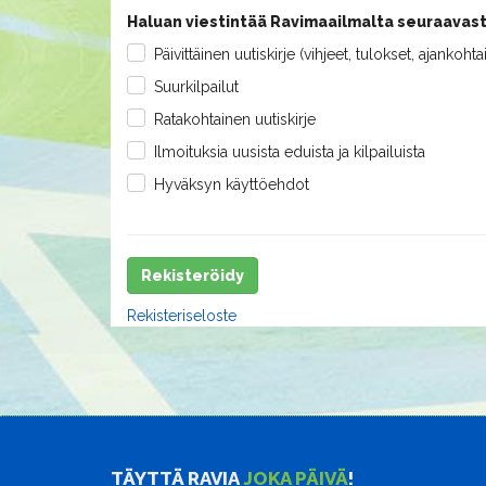
Haluan viestintää Ravimaailmalta seuraavast
Päivittäinen uutiskirje (vihjeet, tulokset, ajankohta
Suurkilpailut
Ratakohtainen uutiskirje
Ilmoituksia uusista eduista ja kilpailuista
Hyväksyn käyttöehdot
Rekisteröidy
Rekisteriseloste
TÄYTTÄ RAVIA
JOKA PÄIVÄ
!