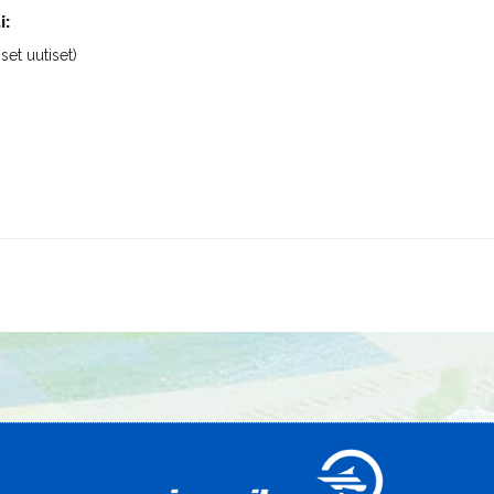
i:
iset uutiset)