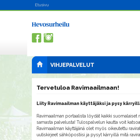
Etusivu
VIHJEPALVELUT
Tervetuloa Ravimaailmaan!
Liity Ravimaailman käyttäjäksi ja pysy kärryill
Ravimaailman portaalista löydät kaikki suomalaiset m
samasta palvelusta! Tulospalvelun kautta voit katsoa
Ravimaailman käyttäjänä olet myös oikeutettu ravirat
uutiskirjeet sähköpostiisi ja pysyt kärryillä mitä ravi