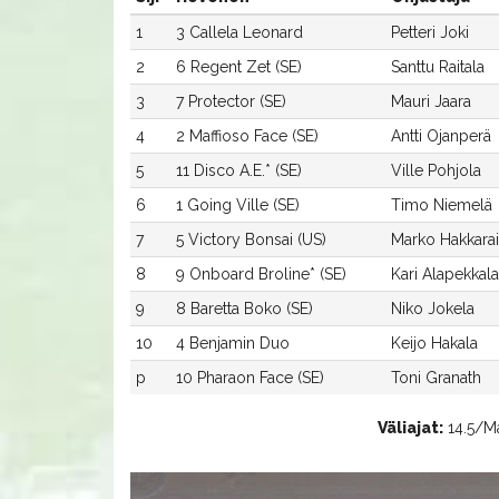
1
3 Callela Leonard
Petteri Joki
2
6 Regent Zet (SE)
Santtu Raitala
3
7 Protector (SE)
Mauri Jaara
4
2 Maffioso Face (SE)
Antti Ojanperä
5
11 Disco A.E.* (SE)
Ville Pohjola
6
1 Going Ville (SE)
Timo Niemelä
7
5 Victory Bonsai (US)
Marko Hakkara
8
9 Onboard Broline* (SE)
Kari Alapekkala
9
8 Baretta Boko (SE)
Niko Jokela
10
4 Benjamin Duo
Keijo Hakala
p
10 Pharaon Face (SE)
Toni Granath
Väliajat:
14.5/Maf