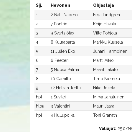
Sij.
Hevonen
Ohjastaja
1
2 Nalli Napero
Feija Lindgren
2
7 Pontriot
Keijo Hakala
3
9 Svartsjöfax
Ville Pohjola
4
8 Kuuraparta
Markku Kuusela
5
11 Jullen Eko
Juhani Harmoinen
6
6 Feetteri
Martti Aikio
7
5 Nopsa Palma
Maarit Takalo
8
10 Camillo
Timo Niemelä
9
12 Helkan Terttu
Niko Jokela
hpl
1 Suvilei
Mirva Janatuinen
hlo9
3 Valentini
Mauri Jaara
hpl
4 Hullupoika
Toni Granath
Väliajat:
25.0/Nal