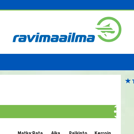
Matka:Rata
Aika
Palkinto
Kerroin