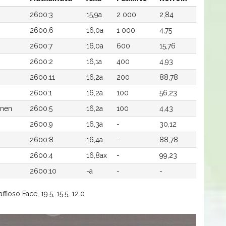
2600:3
15,9a
2 000
2,84
2600:6
16,0a
1 000
4,75
2600:7
16,0a
600
15,76
2600:2
16,1a
400
4,93
2600:11
16,2a
200
88,78
2600:1
16,2a
100
56,23
inen
2600:5
16,2a
100
4,43
2600:9
16,3a
-
30,12
2600:8
16,4a
-
88,78
2600:4
16,8ax
-
99,23
2600:10
-a
-
-
fioso Face, 19.5, 15.5, 12.0