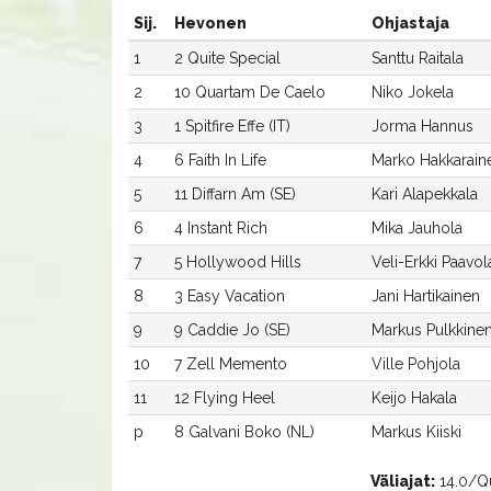
Sij.
Hevonen
Ohjastaja
1
2 Quite Special
Santtu Raitala
2
10 Quartam De Caelo
Niko Jokela
3
1 Spitfire Effe (IT)
Jorma Hannus
4
6 Faith In Life
Marko Hakkarain
5
11 Diffarn Am (SE)
Kari Alapekkala
6
4 Instant Rich
Mika Jauhola
7
5 Hollywood Hills
Veli-Erkki Paavol
8
3 Easy Vacation
Jani Hartikainen
9
9 Caddie Jo (SE)
Markus Pulkkine
10
7 Zell Memento
Ville Pohjola
11
12 Flying Heel
Keijo Hakala
p
8 Galvani Boko (NL)
Markus Kiiski
Väliajat:
14.0/Qui