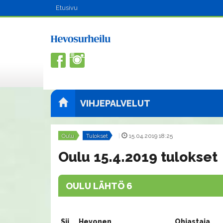
Etusivu
VIHJEPALVELUT
Oulu
Tulokset
|
15.04.2019 18:25
Oulu 15.4.2019 tulokset
OULU LÄHTÖ 6
Sij.
Hevonen
Ohjastaja