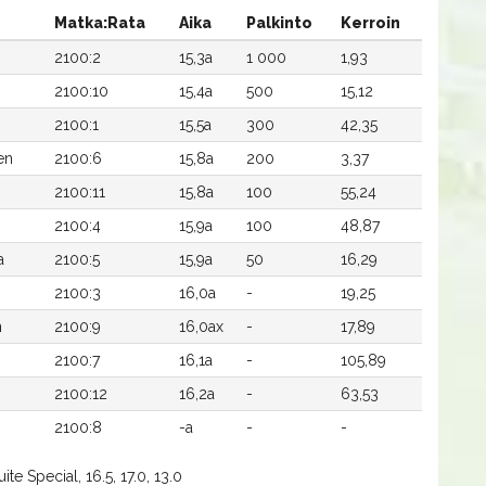
Matka:Rata
Aika
Palkinto
Kerroin
2100:2
15,3a
1 000
1,93
2100:10
15,4a
500
15,12
2100:1
15,5a
300
42,35
en
2100:6
15,8a
200
3,37
2100:11
15,8a
100
55,24
2100:4
15,9a
100
48,87
a
2100:5
15,9a
50
16,29
2100:3
16,0a
-
19,25
n
2100:9
16,0ax
-
17,89
2100:7
16,1a
-
105,89
2100:12
16,2a
-
63,53
2100:8
-a
-
-
te Special, 16.5, 17.0, 13.0