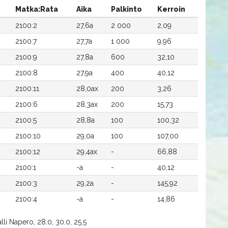
Matka:Rata
Aika
Palkinto
Kerroin
2100:2
27,6a
2 000
2,09
2100:7
27,7a
1 000
9,96
2100:9
27,8a
600
32,10
2100:8
27,9a
400
40,12
2100:11
28,0ax
200
3,26
2100:6
28,3ax
200
15,73
2100:5
28,8a
100
100,32
2100:10
29,0a
100
107,00
2100:12
29,4ax
-
66,88
2100:1
-a
-
40,12
2100:3
29,2a
-
145,92
2100:4
-a
-
14,86
li Napero, 28.0, 30.0, 25.5