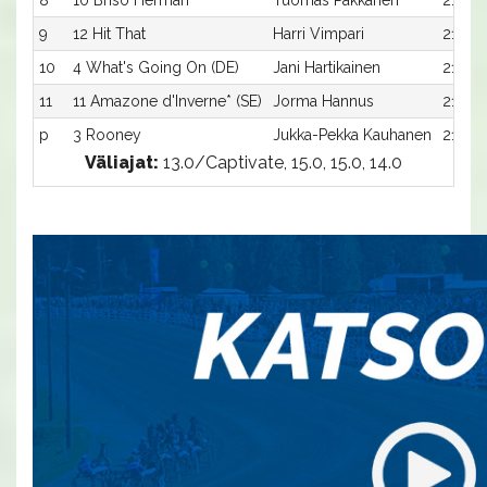
8
10 Briso Herman
Tuomas Pakkanen
2100:
9
12 Hit That
Harri Vimpari
2100:
10
4 What's Going On (DE)
Jani Hartikainen
2100:
11
11 Amazone d'Inverne* (SE)
Jorma Hannus
2100:1
p
3 Rooney
Jukka-Pekka Kauhanen
2100:
Väliajat:
13.0/Captivate, 15.0, 15.0, 14.0