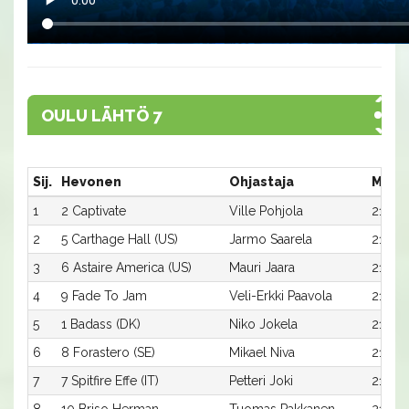
OULU LÄHTÖ 7
Sij.
Hevonen
Ohjastaja
Matk
1
2 Captivate
Ville Pohjola
2100:
2
5 Carthage Hall (US)
Jarmo Saarela
2100:
3
6 Astaire America (US)
Mauri Jaara
2100:
4
9 Fade To Jam
Veli-Erkki Paavola
2100:
5
1 Badass (DK)
Niko Jokela
2100:1
6
8 Forastero (SE)
Mikael Niva
2100:
7
7 Spitfire Effe (IT)
Petteri Joki
2100: