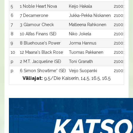
5
1 Noble Heart Nova
Keijo Hakala
2100:1
6
7 Decamerone
Jukka-Pekka Niskanen
2100:7
7
3 Glamour Check
Matleena Rahkonen
2100:3
8
10 Alfas Finans (SE)
Niko Jokela
2100:10
9
8 Bluehouse's Power
Jorma Hannus
2100:8
10
12 Maana's Black Rose
Tuomas Pakkanen
2100:12
p
2 M.T. Jacqueline (SE)
Toni Granath
2100:2
p
6 Simon Showtime* (SE)
Veijo Suopanki
2100:6
Väliajat:
9.5/Die Kaiserin, 14.5, 16.5, 16.5