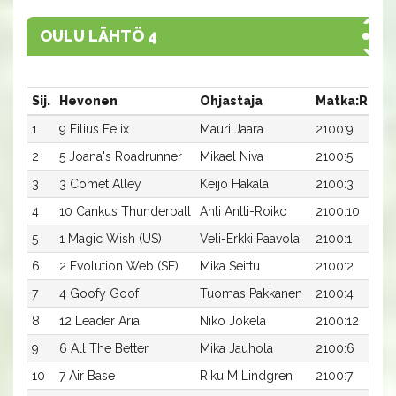
OULU LÄHTÖ 4
Sij.
Hevonen
Ohjastaja
Matka:Rata
1
9 Filius Felix
Mauri Jaara
2100:9
2
5 Joana's Roadrunner
Mikael Niva
2100:5
3
3 Comet Alley
Keijo Hakala
2100:3
4
10 Cankus Thunderball
Ahti Antti-Roiko
2100:10
5
1 Magic Wish (US)
Veli-Erkki Paavola
2100:1
6
2 Evolution Web (SE)
Mika Seittu
2100:2
7
4 Goofy Goof
Tuomas Pakkanen
2100:4
8
12 Leader Aria
Niko Jokela
2100:12
9
6 All The Better
Mika Jauhola
2100:6
10
7 Air Base
Riku M Lindgren
2100:7