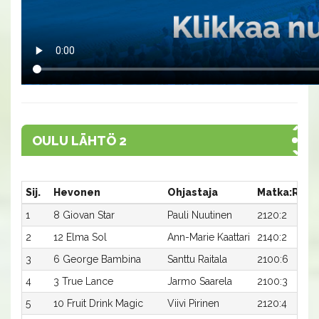
OULU LÄHTÖ 2
Sij.
Hevonen
Ohjastaja
Matka:Rata
1
8 Giovan Star
Pauli Nuutinen
2120:2
2
12 Elma Sol
Ann-Marie Kaattari
2140:2
3
6 George Bambina
Santtu Raitala
2100:6
4
3 True Lance
Jarmo Saarela
2100:3
5
10 Fruit Drink Magic
Viivi Pirinen
2120:4