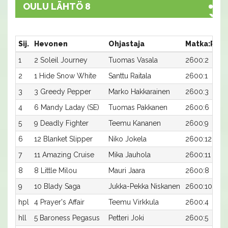
OULU LÄHTÖ 8
Sij.
Hevonen
Ohjastaja
Matka:Rata
1
2 Soleil Journey
Tuomas Vasala
2600:2
2
1 Hide Snow White
Santtu Raitala
2600:1
3
3 Greedy Pepper
Marko Hakkarainen
2600:3
4
6 Mandy Laday (SE)
Tuomas Pakkanen
2600:6
5
9 Deadly Fighter
Teemu Kananen
2600:9
6
12 Blanket Slipper
Niko Jokela
2600:12
7
11 Amazing Cruise
Mika Jauhola
2600:11
8
8 Little Milou
Mauri Jaara
2600:8
9
10 Blady Saga
Jukka-Pekka Niskanen
2600:10
hpl
4 Prayer's Affair
Teemu Virkkula
2600:4
hll
5 Baroness Pegasus
Petteri Joki
2600:5