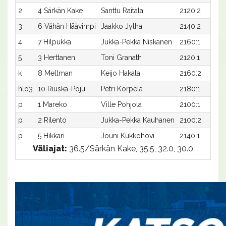
2
4 Särkän Kake
Santtu Raitala
2120:2
3
6 Vähän Häävimpi
Jaakko Jylhä
2140:2
4
7 Hilpukka
Jukka-Pekka Niskanen
2160:1
5
3 Herttanen
Toni Granath
2120:1
k
8 Mellman
Keijo Hakala
2160:2
hlo3
10 Riuska-Poju
Petri Korpela
2180:1
p
1 Mareko
Ville Pohjola
2100:1
p
2 Rilento
Jukka-Pekka Kauhanen
2100:2
p
5 Hikkari
Jouni Kukkohovi
2140:1
Väliajat:
36.5/Särkän Kake, 35.5, 32.0, 30.0