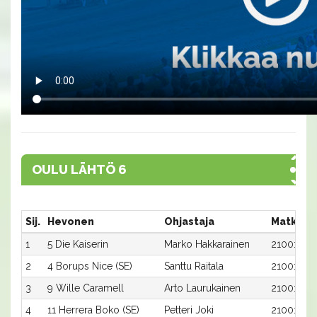
OULU LÄHTÖ 6
Sij.
Hevonen
Ohjastaja
Matka:R
1
5 Die Kaiserin
Marko Hakkarainen
2100:5
2
4 Borups Nice (SE)
Santtu Raitala
2100:4
3
9 Wille Caramell
Arto Laurukainen
2100:9
4
11 Herrera Boko (SE)
Petteri Joki
2100:11