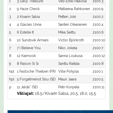
1
3 Davy Treasure
Veli-Erkki Paavola
2100:3
2
9 Haze Check
Matleena Rahkonen
2100:9
3
2 Kivarin Salsa
Petteri Joki
2100:2
4
4 Glacies Unna
Santeri Oikarainen
2100:4
5
6 Estelle It
Mika Seittu
2100:6
6
10 Sundsvik Armani
Victor Björkroth
2100:10
7
7 I Believe You
Niko Jokela
2100:7
8
12 Kaimook
Sanna Loukusa
2100:12
9
8 Raison Si Si
Santtu Raitala
2100:8
hpl
1 Fastoche Thieben (FR)
Ville Pohjola
2100:1
hpl
5 Forgetmenot Sisu (SE)
Mauri Jaara
2100:5
p
11 Jalda* (SE)
Petri Korpela
2100:11
Väliajat:
16.5/Kivarin Salsa, 20.5, 18.0, 15.5