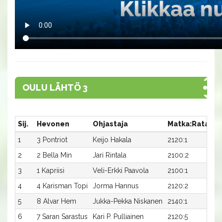
OULU LÄHTÖ 3
Sij.
Hevonen
Ohjastaja
Matka:Rata
Ai
1
3 Pontriot
Keijo Hakala
2120:1
29
2
2 Bella Min
Jari Rintala
2100:2
30
3
1 Kapriisi
Veli-Erkki Paavola
2100:1
31
4
4 Karisman Topi
Jorma Hannus
2120:2
30
5
8 Alvar Hem
Jukka-Pekka Niskanen
2140:1
29
6
7 Saran Sarastus
Kari P. Pulliainen
2120:5
30