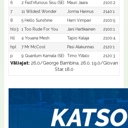
6
2 Fast'nfurious Sisu (SE)
Mauri Jaara
2100:2
7
11 Wildest Wonder
Jorma Hannus
2140:1
8
5 Hello Sunshine
Harri Vimpari
2100:5
hlo3
1 Too Rude For You
Jani Hartikainen
2100:1
hll
4 Youana Mesh
Tapio Kalaja
2100:4
hpl
7 Mr McCool
Pasi Alakunnas
2120:1
p
9 Quantum Kamala (SE)
Timo Ylitalo
2120:3
Väliajat:
26.0/George Bambina, 26.0, 19.0/Giovan
Star, 18.0