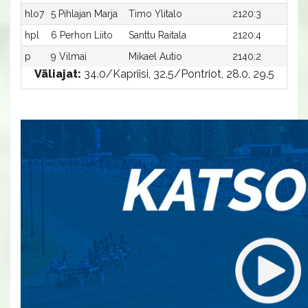
hlo7
5 Pihlajan Marja
Timo Ylitalo
2120:3
31
hpl
6 Perhon Liito
Santtu Raitala
2120:4
-
p
9 Vilmai
Mikael Autio
2140:2
-
Väliajat:
34.0/Kapriisi, 32.5/Pontriot, 28.0, 29.5