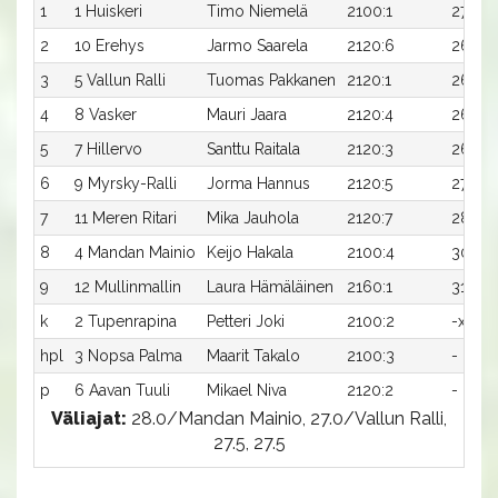
1
1 Huiskeri
Timo Niemelä
2100:1
27,3
2
10 Erehys
Jarmo Saarela
2120:6
26,5
3
5 Vallun Ralli
Tuomas Pakkanen
2120:1
26,6
4
8 Vasker
Mauri Jaara
2120:4
26,9
5
7 Hillervo
Santtu Raitala
2120:3
26,9
6
9 Myrsky-Ralli
Jorma Hannus
2120:5
27,5
7
11 Meren Ritari
Mika Jauhola
2120:7
28,8
8
4 Mandan Mainio
Keijo Hakala
2100:4
30,5
9
12 Mullinmallin
Laura Hämäläinen
2160:1
31,8
k
2 Tupenrapina
Petteri Joki
2100:2
-x
hpl
3 Nopsa Palma
Maarit Takalo
2100:3
-
p
6 Aavan Tuuli
Mikael Niva
2120:2
-
Väliajat:
28.0/Mandan Mainio, 27.0/Vallun Ralli,
27.5, 27.5