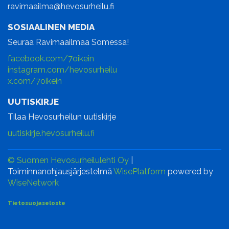
ravimaailma@hevosurheilu.fi
SOSIAALINEN MEDIA
Seuraa Ravimaailmaa Somessa!
facebook.com/7oikein
instagram.com/hevosurheilu
x.com/7oikein
UUTISKIRJE
Tilaa Hevosurheilun uutiskirje
uutiskirje.hevosurheilu.fi
© Suomen Hevosurheilulehti Oy
|
Toiminnanohjausjärjestelmä
WisePlatform
powered by
WiseNetwork
Tietosuojaseloste