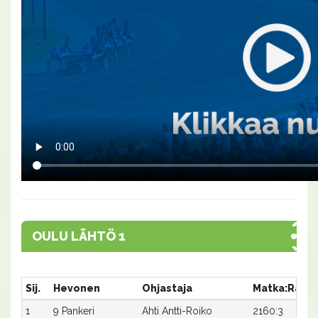
OULU LÄHTÖ 1
Sij.
Hevonen
Ohjastaja
Matka:Rata
1
9 Pankeri
Ahti Antti-Roiko
2160:3