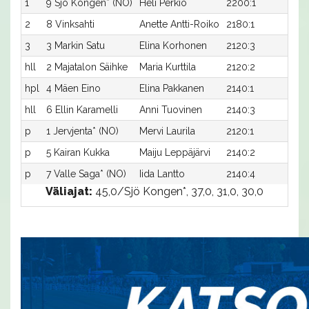
1
9 Sjö Kongen* (NO)
Heli Perkiö
2200:1
m30
2
8 Vinksahti
Anette Antti-Roiko
2180:1
m34
3
3 Markin Satu
Elina Korhonen
2120:3
m37
hll
2 Majatalon Säihke
Maria Kurttila
2120:2
m-
hpl
4 Mäen Eino
Elina Pakkanen
2140:1
m-
hll
6 Ellin Karamelli
Anni Tuovinen
2140:3
m-
p
1 Jervjenta* (NO)
Mervi Laurila
2120:1
m-
p
5 Kairan Kukka
Maiju Leppäjärvi
2140:2
m-
p
7 Valle Saga* (NO)
Iida Lantto
2140:4
m-
Väliajat:
45,0/Sjö Kongen*, 37,0, 31,0, 30,0