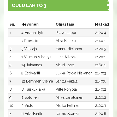
OULU LÄHTÖ 3
Sij.
Hevonen
Ohjastaja
Matka:Rata
1
4 Hissun Ryti
Paavo Lappi
2120:4
2
7 Proviisio
Mika Kattelus
2140:1
3
5 Valtaaja
Hannu Hietanen
2120:5
4
1 Vilimun Vihellys
Juha Alikoski
2120:1
5
14 Juhannes
Mauri Jaara
2160:1
6
9 Eedwartti
Jukka-Pekka Niskanen
2140:3
7
12 Lemmen Viemä
Santtu Raitala
2140:6
8
8 Tuisku-Taika
Ville Pohjola
2140:2
9
2 Solonen
Mirva Janatuinen
2120:2
10
3 Victori
Marko Pellinen
2120:3
k
6 Aika-Fantti
Jarmo Saarela
2120:6