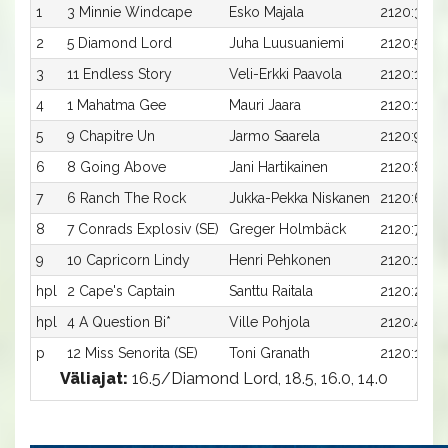
1
3 Minnie Windcape
Esko Majala
2120:3
2
5 Diamond Lord
Juha Luusuaniemi
2120:5
3
11 Endless Story
Veli-Erkki Paavola
2120:11
4
1 Mahatma Gee
Mauri Jaara
2120:1
5
9 Chapitre Un
Jarmo Saarela
2120:9
6
8 Going Above
Jani Hartikainen
2120:8
7
6 Ranch The Rock
Jukka-Pekka Niskanen
2120:6
8
7 Conrads Explosiv (SE)
Greger Holmbäck
2120:7
9
10 Capricorn Lindy
Henri Pehkonen
2120:10
hpl
2 Cape's Captain
Santtu Raitala
2120:2
hpl
4 A Question Bi*
Ville Pohjola
2120:4
p
12 Miss Senorita (SE)
Toni Granath
2120:12
Väliajat:
16.5/Diamond Lord, 18.5, 16.0, 14.0