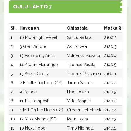
OULU LÄHTÖ 7
Sij.
Hevonen
Ohjastaja
Matka:Rata
1
16 Moonlight Velvet
Santtu Raitala
2160:2
2
3 Glen Amore
Aki Järvelä
2120:3
3
13 Exploding Anna
Veli-Erkki Paavola
2140:4
4
14 Kivarin Merengue
Tuomas Vasala
2140:5
5
15 She Is Cecilia
Tuomas Pakkanen
2160:1
6
2 Estelle Tröjborg (DK)
Jarmo Saarela
2120:2
7
9 Zolace
Niko Jokela
2120:9
8
11 Tiia Tempest
Ville Pohjola
2140:2
9
4 M.T.On the Heels (SE)
Greger Holmbäck
2120:4
10
12 Miss Mythos (SE)
Mauri Jaara
2140:3
11
10 Next Hope
Timo Niemelä
2140:1