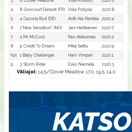
3
6 Clover Meadow
Ville Koivisto
2120:6
1
4
8 Goncourt Dairpet (FR)
Ville Pohjola
2120:8
1
5
4 Cazorla Byd (DE)
Antti Ala-Rantala
2120:4
1
6
7 New Sensation* (NO)
Jani Hartikainen
2120:7
1
7
2 Mr McCool
Pasi Alakunnas
2120:2
1
8
9 Credit To Dream
Mika Seittu
2120:9
2
hpl
1 Baby Challenger
Harri Vimpari
2120:1
-
p
3 Storm Rider
Esko Niemelä
2120:3
-
Väliajat:
14.5/Clover Meadow, 17.0, 19.5, 14.0