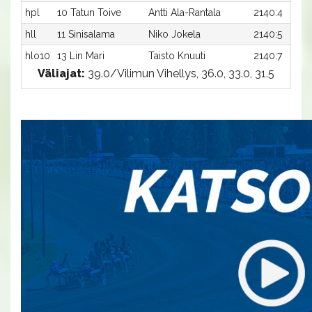
hpl
10 Tatun Toive
Antti Ala-Rantala
2140:4
hll
11 Sinisalama
Niko Jokela
2140:5
hlo10
13 Lin Mari
Taisto Knuuti
2140:7
Väliajat:
39.0/Vilimun Vihellys, 36.0, 33.0, 31.5