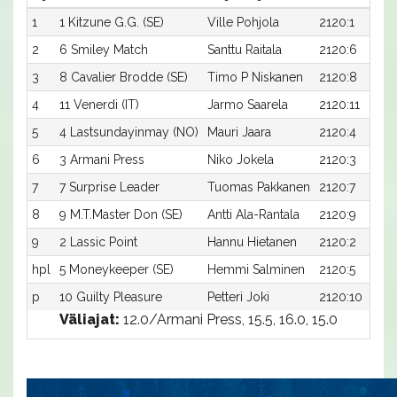
1
1 Kitzune G.G. (SE)
Ville Pohjola
2120:1
2
6 Smiley Match
Santtu Raitala
2120:6
3
8 Cavalier Brodde (SE)
Timo P Niskanen
2120:8
4
11 Venerdi (IT)
Jarmo Saarela
2120:11
5
4 Lastsundayinmay (NO)
Mauri Jaara
2120:4
6
3 Armani Press
Niko Jokela
2120:3
7
7 Surprise Leader
Tuomas Pakkanen
2120:7
8
9 M.T.Master Don (SE)
Antti Ala-Rantala
2120:9
9
2 Lassic Point
Hannu Hietanen
2120:2
hpl
5 Moneykeeper (SE)
Hemmi Salminen
2120:5
p
10 Guilty Pleasure
Petteri Joki
2120:10
Väliajat:
12.0/Armani Press, 15.5, 16.0, 15.0