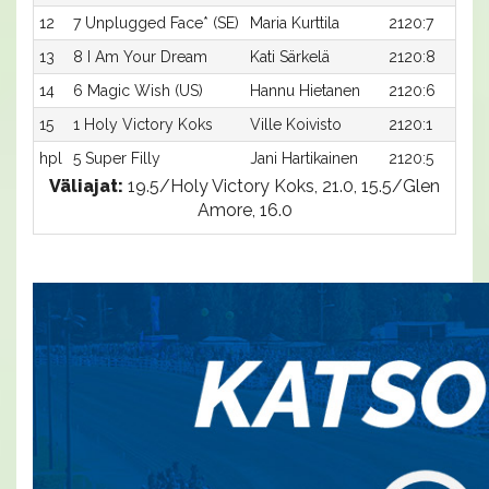
12
7 Unplugged Face* (SE)
Maria Kurttila
2120:7
13
8 I Am Your Dream
Kati Särkelä
2120:8
14
6 Magic Wish (US)
Hannu Hietanen
2120:6
15
1 Holy Victory Koks
Ville Koivisto
2120:1
hpl
5 Super Filly
Jani Hartikainen
2120:5
Väliajat:
19.5/Holy Victory Koks, 21.0, 15.5/Glen
Amore, 16.0