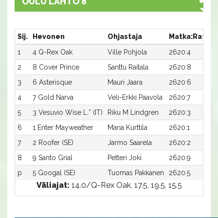
OULU LÄHTÖ 8
Sij.
Hevonen
Ohjastaja
Matka:Rata
1
4 Q-Rex Oak
Ville Pohjola
2620:4
1
2
8 Cover Prince
Santtu Raitala
2620:8
1
3
6 Asterisque
Mauri Jaara
2620:6
1
4
7 Gold Narva
Veli-Erkki Paavola
2620:7
1
5
3 Vesuvio Wise L.* (IT)
Riku M Lindgren
2620:3
1
6
1 Enter Mayweather
Maria Kurttila
2620:1
1
7
2 Roofer (SE)
Jarmo Saarela
2620:2
1
8
9 Santo Grial
Petteri Joki
2620:9
1
p
5 Googal (SE)
Tuomas Pakkanen
2620:5
-
Väliajat:
14.0/Q-Rex Oak, 17.5, 19.5, 15.5