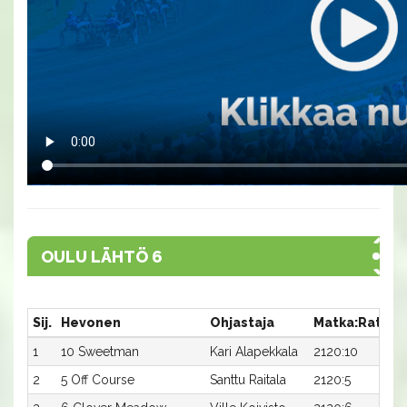
OULU LÄHTÖ 6
Sij.
Hevonen
Ohjastaja
Matka:Rata
A
1
10 Sweetman
Kari Alapekkala
2120:10
1
2
5 Off Course
Santtu Raitala
2120:5
1