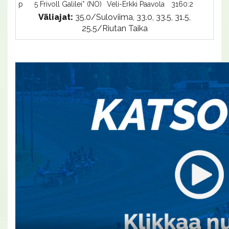
p
5 Frivoll Galilei* (NO)
Veli-Erkki Paavola
3160:2
-
Väliajat:
35.0/Suloviima, 33.0, 33.5, 31.5,
25.5/Riutan Taika