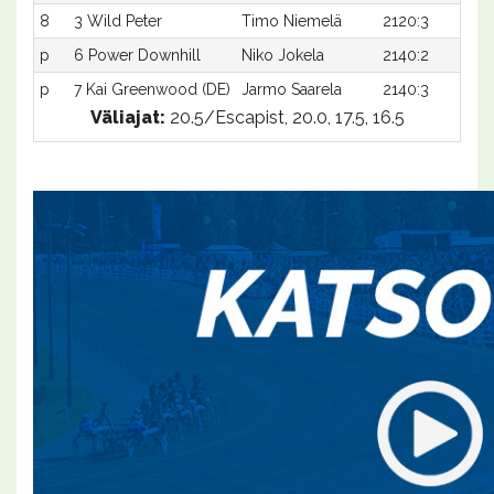
8
3 Wild Peter
Timo Niemelä
2120:3
2
p
6 Power Downhill
Niko Jokela
2140:2
-
p
7 Kai Greenwood (DE)
Jarmo Saarela
2140:3
-
Väliajat:
20.5/Escapist, 20.0, 17.5, 16.5