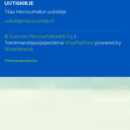
UUTISKIRJE
Tilaa Hevosurheilun uutiskirje
uutiskirje.hevosurheilu.fi
© Suomen Hevosurheilulehti Oy
|
Toiminnanohjausjärjestelmä
WisePlatform
powered by
WiseNetwork
Tietosuojaseloste