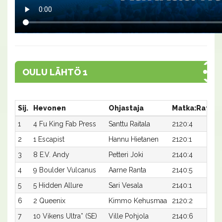
OULU LÄHTÖ 1
Sij.
Hevonen
Ohjastaja
Matka:Rata
1
4 Fu King Fab Press
Santtu Raitala
2120:4
1
2
1 Escapist
Hannu Hietanen
2120:1
1
3
8 E.V. Andy
Petteri Joki
2140:4
1
4
9 Boulder Vulcanus
Aarne Ranta
2140:5
1
5
5 Hidden Allure
Sari Vesala
2140:1
1
6
2 Queenix
Kimmo Kehusmaa
2120:2
1
7
10 Vikens Ultra* (SE)
Ville Pohjola
2140:6
2