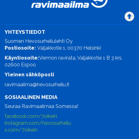
YHTEYSTIEDOT
Suomen Hevosurheilulehti Oy
Postiosoite:
Valjakkotie 1, 00370 Helsinki
Käyntiosoite:
Vermon ravirata, Valjakkotie 1 B 3 krs.
02600 Espoo
Yleinen sähköposti
ravimaailma@hevosurheilu.fi
SOSIAALINEN MEDIA
Seuraa Ravimaailmaa Somessa!
facebook.com/7oikein
instagram.com/hevosurheilu
x.com/7oikein