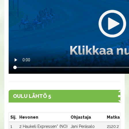
OULU LÄHTÖ 5
Sij.
Hevonen
Ohjastaja
Matka:Rat
1
2 Haukeli Expressen* (NO)
Jani Peräsalo
2120:2