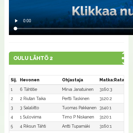
OULU LÄHTÖ 2
Sij.
Hevonen
Ohjastaja
Matka:Rata
Ai
1
6 Tähtitie
Mirva Janatuinen
3160:3
30
2
2 Riutan Taika
Pertti Taskinen
3120:2
31
3
3 Salaliitto
Tuomas Pakkanen
3140:1
31
4
1 Suloviima
Timo P Niskanen
3120:1
32
5
4 Riksun Tähti
Antti Tupamäki
3160:1
31