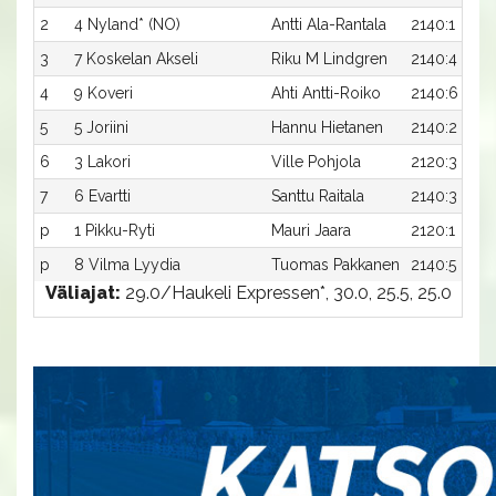
2
4 Nyland* (NO)
Antti Ala-Rantala
2140:1
3
7 Koskelan Akseli
Riku M Lindgren
2140:4
4
9 Koveri
Ahti Antti-Roiko
2140:6
5
5 Joriini
Hannu Hietanen
2140:2
6
3 Lakori
Ville Pohjola
2120:3
7
6 Evartti
Santtu Raitala
2140:3
p
1 Pikku-Ryti
Mauri Jaara
2120:1
p
8 Vilma Lyydia
Tuomas Pakkanen
2140:5
Väliajat:
29.0/Haukeli Expressen*, 30.0, 25.5, 25.0