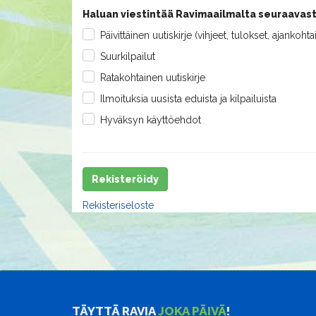
Haluan viestintää Ravimaailmalta seuraavast
Päivittäinen uutiskirje (vihjeet, tulokset, ajankohta
Suurkilpailut
Ratakohtainen uutiskirje
Ilmoituksia uusista eduista ja kilpailuista
Hyväksyn käyttöehdot
Rekisteröidy
Rekisteriseloste
TÄYTTÄ RAVIA
JOKA PÄIVÄ
!