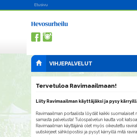
Etusivu
VIHJEPALVELUT
Tervetuloa Ravimaailmaan!
Liity Ravimaailman käyttäjäksi ja pysy kärryill
Ravimaailman portaalista löydät kaikki suomalaiset m
samasta palvelusta! Tulospalvelun kautta voit katsoa
Ravimaailman käyttäjänä olet myös oikeutettu ravirat
uutiskirjeet sähköpostiisi ja pysyt kärryillä mitä ravi