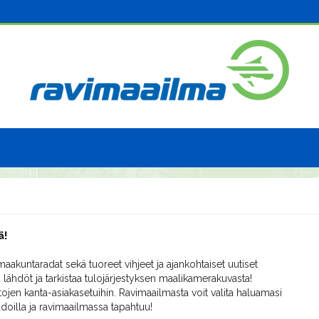
ä!
aakuntaradat sekä tuoreet vihjeet ja ajankohtaiset uutiset
 lähdöt ja tarkistaa tulojärjestyksen maalikamerakuvasta!
ojen kanta-asiakasetuihin. Ravimaailmasta voit valita haluamasi
radoilla ja ravimaailmassa tapahtuu!