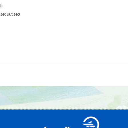
i:
iset uutiset)