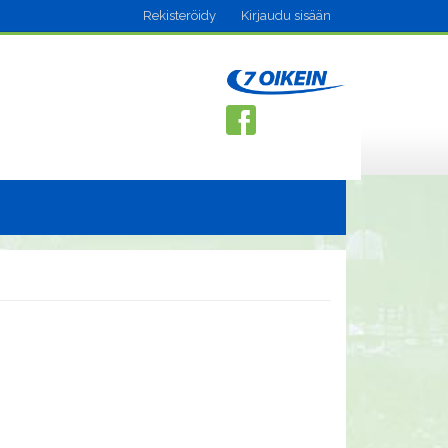
Rekisteröidy
Kirjaudu sisään