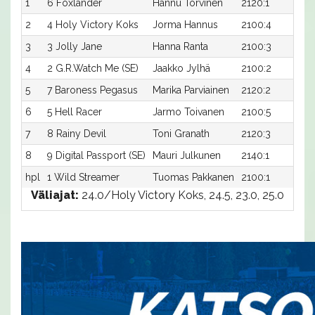
1
6 Foxlander
Hannu Torvinen
2120:1
2
2
4 Holy Victory Koks
Jorma Hannus
2100:4
2
3
3 Jolly Jane
Hanna Ranta
2100:3
2
4
2 G.R.Watch Me (SE)
Jaakko Jylhä
2100:2
2
5
7 Baroness Pegasus
Marika Parviainen
2120:2
2
6
5 Hell Racer
Jarmo Toivanen
2100:5
2
7
8 Rainy Devil
Toni Granath
2120:3
2
8
9 Digital Passport (SE)
Mauri Julkunen
2140:1
2
hpl
1 Wild Streamer
Tuomas Pakkanen
2100:1
-
Väliajat:
24.0/Holy Victory Koks, 24.5, 23.0, 25.0