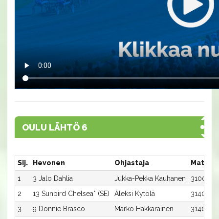
OULU LÄHTÖ 6
Sij.
Hevonen
Ohjastaja
Matka:
1
3 Jalo Dahlia
Jukka-Pekka Kauhanen
3100:3
2
13 Sunbird Chelsea* (SE)
Aleksi Kytölä
3140:5
3
9 Donnie Brasco
Marko Hakkarainen
3140:1