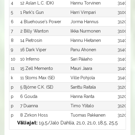
4
12 Aslan L.C. (DK)
Hannu Torvinen
3140:4
5
1 Park's Gun
Harri Vimpari
3100:1
6
4 Bluehouse's Power
Jorma Hannus
3120:1
7
2 Billy Wanton
Iikka Nurmonen
3100:2
8
14 Pietrosin
Hannu Hietanen
3140:6
9
16 Dark Viper
Panu Ahonen
3140:8
10
10 Inferno
Sari Pääaho
3140:2
11
15 Zell Memento
Mauri Jaara
3140:7
k
11 Stoms Max (SE)
Ville Pohjola
3140:3
p
5 Björne C.K. (SE)
Santtu Raitala
3120:2
p
6 Gouda
Hanna Ranta
3120:3
p
7 Duanna
Timo Ylitalo
3120:4
p
8 Zirkon Hoss
Tuomas Pakkanen
3120:5
Väliajat:
19.5/Jalo Dahlia, 21.0, 21.0, 18.5, 25.5