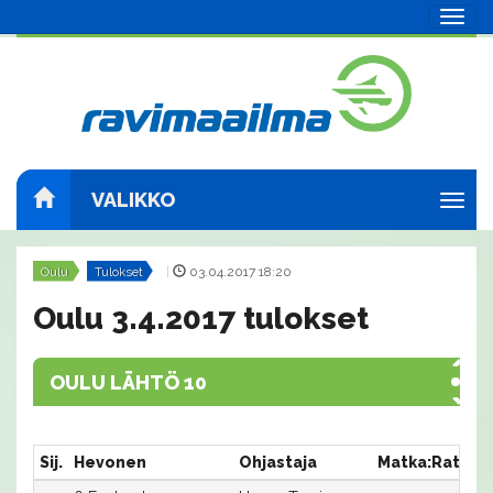
Navig
VALIKKO
Navig
Oulu
Tulokset
|
03.04.2017 18:20
Oulu 3.4.2017 tulokset
OULU LÄHTÖ 10
Sij.
Hevonen
Ohjastaja
Matka:Rata
A