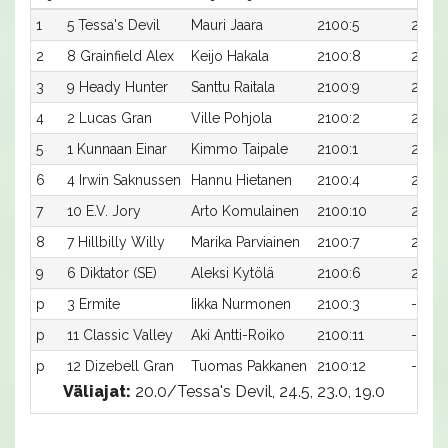
1
5 Tessa's Devil
Mauri Jaara
2100:5
21,4a
2
8 Grainfield Alex
Keijo Hakala
2100:8
21,5a
3
9 Heady Hunter
Santtu Raitala
2100:9
21,7a
4
2 Lucas Gran
Ville Pohjola
2100:2
21,7a
5
1 Kunnaan Einar
Kimmo Taipale
2100:1
21,8a
6
4 Irwin Saknussen
Hannu Hietanen
2100:4
21,9a
7
10 E.V. Jory
Arto Komulainen
2100:10
21,9a
8
7 Hillbilly Willy
Marika Parviainen
2100:7
22,2a
9
6 Diktator (SE)
Aleksi Kytölä
2100:6
22,3a
p
3 Ermite
Iikka Nurmonen
2100:3
-a
p
11 Classic Valley
Aki Antti-Roiko
2100:11
-a
p
12 Dizebell Gran
Tuomas Pakkanen
2100:12
-a
Väliajat:
20.0/Tessa's Devil, 24.5, 23.0, 19.0