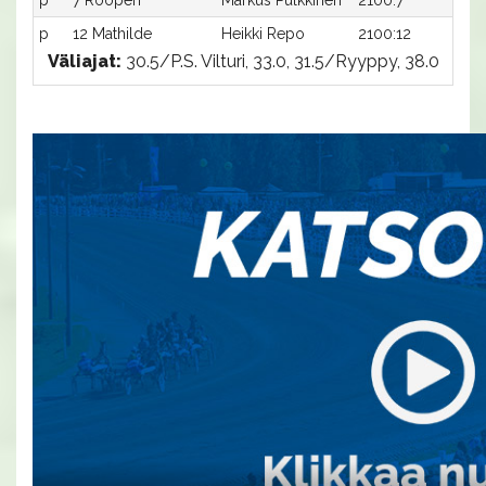
p
7 Rööperi
Markus Pulkkinen
2100:7
-a
p
12 Mathilde
Heikki Repo
2100:12
-a
Väliajat:
30.5/P.S. Vilturi, 33.0, 31.5/Ryyppy, 38.0