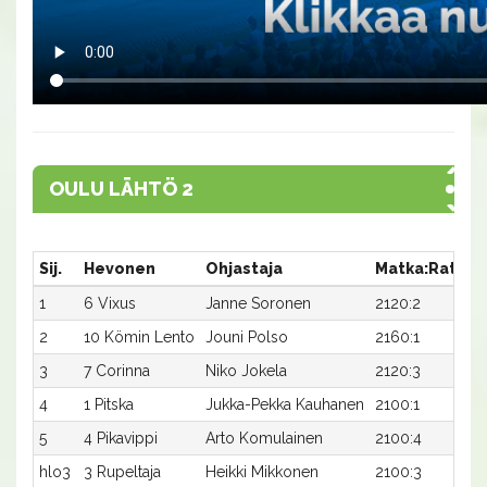
OULU LÄHTÖ 2
Sij.
Hevonen
Ohjastaja
Matka:Rata
A
1
6 Vixus
Janne Soronen
2120:2
3
2
10 Kömin Lento
Jouni Polso
2160:1
3
3
7 Corinna
Niko Jokela
2120:3
3
4
1 Pitska
Jukka-Pekka Kauhanen
2100:1
4
5
4 Pikavippi
Arto Komulainen
2100:4
4
hlo3
3 Rupeltaja
Heikki Mikkonen
2100:3
3