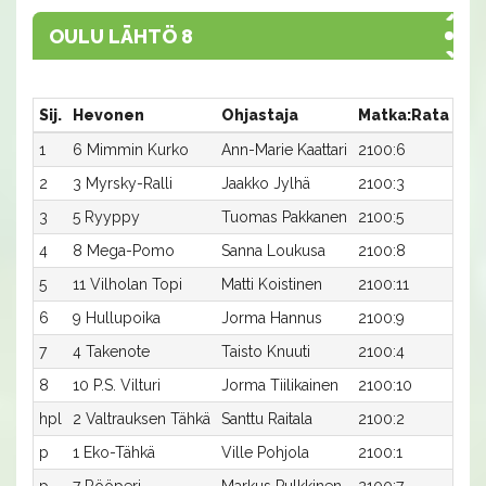
OULU LÄHTÖ 8
Sij.
Hevonen
Ohjastaja
Matka:Rata
Aik
1
6 Mimmin Kurko
Ann-Marie Kaattari
2100:6
34,
2
3 Myrsky-Ralli
Jaakko Jylhä
2100:3
34,
3
5 Ryyppy
Tuomas Pakkanen
2100:5
34,
4
8 Mega-Pomo
Sanna Loukusa
2100:8
35,
5
11 Vilholan Topi
Matti Koistinen
2100:11
35,
6
9 Hullupoika
Jorma Hannus
2100:9
35,
7
4 Takenote
Taisto Knuuti
2100:4
35,
8
10 P.S. Vilturi
Jorma Tiilikainen
2100:10
39,
hpl
2 Valtrauksen Tähkä
Santtu Raitala
2100:2
-a
p
1 Eko-Tähkä
Ville Pohjola
2100:1
-a