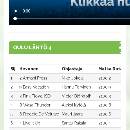
OULU LÄHTÖ 4
Sij.
Hevonen
Ohjastaja
Matka:Rata
Ai
1
2 Armani Press
Niko Jokela
2100:2
20
2
9 Easy Vacation
Hannu Torvinen
2100:9
20
3
3 Pink Floyd (SE)
Victor Björkroth
2100:3
20
4
8 Wasa Thunder
Aleksi Kytölä
2100:8
20
5
6 Freddie De Veluwe
Mauri Jaara
2100:6
20
6
4 Live It Up
Santtu Raitala
2100:4
21