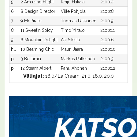
5
2 Amazing Flight
Keijo Hakala
2100:2
21,4
6
8 Design Director
Ville Pohjola
2100:8
21,4
7
9 Mr Pirate
Tuomas Pakkanen
2100:9
22,
8
11 Sweet'n Spicy
Timo Ylitalo
2100:11
22,
9
6 Mountain Delight
Aki Sikkilä
2100:6
23,
hll
10 Beaming Chic
Mauri Jaara
2100:10
-a
p
3 Bellamia
Markus Pulkkinen
2100:3
-a
p
12 Steam Albert
Panu Ahonen
2100:12
-a
Väliajat:
18.0/La Cream, 21.0, 18.0, 20.0