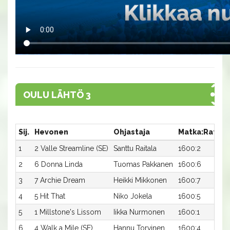
OULU LÄHTÖ 3
Sij.
Hevonen
Ohjastaja
Matka:Rata
1
2 Valle Streamline (SE)
Santtu Raitala
1600:2
1
2
6 Donna Linda
Tuomas Pakkanen
1600:6
1
3
7 Archie Dream
Heikki Mikkonen
1600:7
1
4
5 Hit That
Niko Jokela
1600:5
1
5
1 Millstone's Lissom
Iikka Nurmonen
1600:1
1
6
4 Walk a Mile (SE)
Hannu Torvinen
1600:4
1