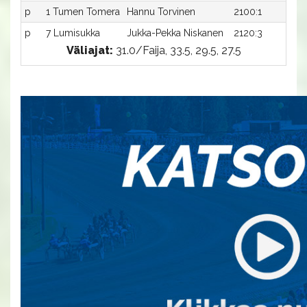
p
1 Tumen Tomera
Hannu Torvinen
2100:1
-
p
7 Lumisukka
Jukka-Pekka Niskanen
2120:3
-
Väliajat:
31.0/Faija, 33.5, 29.5, 27.5