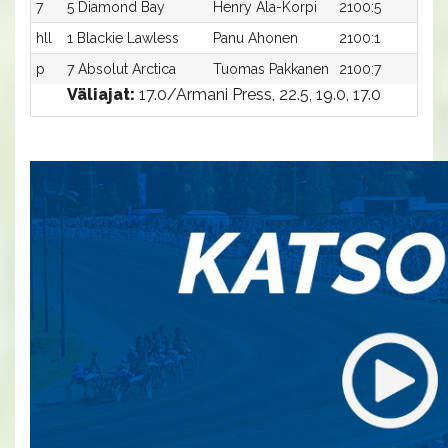
7
5 Diamond Bay
Henry Ala-Korpi
2100:5
22
hll
1 Blackie Lawless
Panu Ahonen
2100:1
-a
p
7 Absolut Arctica
Tuomas Pakkanen
2100:7
-a
Väliajat:
17.0/Armani Press, 22.5, 19.0, 17.0