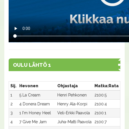
OULU LÄHTÖ 1
Sij.
Hevonen
Ohjastaja
Matka:Rata
Aik
1
5 La Cream
Henri Pehkonen
2100:5
20,
2
4 Donera Dream
Henry Ala-Korpi
2100:4
20,
3
1 I'm Honey Heel
Veli-Erkki Paavola
2100:1
21,1
4
7 Give Me Jam
Juha-Matti Paavola
2100:7
21,3