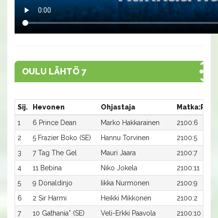
OULU LÄHTÖ 7
Sij.
Hevonen
Ohjastaja
Matka:Rata
1
6 Prince Dean
Marko Hakkarainen
2100:6
2
5 Frazier Boko (SE)
Hannu Torvinen
2100:5
3
7 Tag The Gel
Mauri Jaara
2100:7
4
11 Bebina
Niko Jokela
2100:11
5
9 Donaldinjo
Iikka Nurmonen
2100:9
6
2 Sir Harmi
Heikki Mikkonen
2100:2
7
10 Gathania* (SE)
Veli-Erkki Paavola
2100:10