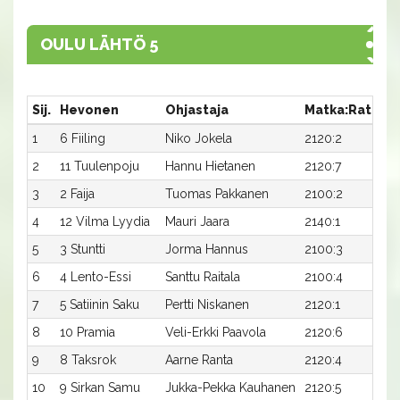
OULU LÄHTÖ 5
Sij.
Hevonen
Ohjastaja
Matka:Rata
A
1
6 Fiiling
Niko Jokela
2120:2
30
2
11 Tuulenpoju
Hannu Hietanen
2120:7
3
3
2 Faija
Tuomas Pakkanen
2100:2
31
4
12 Vilma Lyydia
Mauri Jaara
2140:1
3
5
3 Stuntti
Jorma Hannus
2100:3
32
6
4 Lento-Essi
Santtu Raitala
2100:4
3
7
5 Satiinin Saku
Pertti Niskanen
2120:1
31
8
10 Pramia
Veli-Erkki Paavola
2120:6
31
9
8 Taksrok
Aarne Ranta
2120:4
33
10
9 Sirkan Samu
Jukka-Pekka Kauhanen
2120:5
3