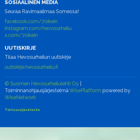
SOSIAALINEN MEDIA
Seuraa Ravimaailmaa Somessa!
facebook.com/7oikein
instagram.com/hevosurheilu
x.com/7oikein
UUTISKIRJE
Tilaa Hevosurheilun uutiskirje
uutiskirje.hevosurheilu.fi
© Suomen Hevosurheilulehti Oy
|
Toiminnanohjausjärjestelmä
WisePlatform
powered by
WiseNetwork
Tietosuojaseloste