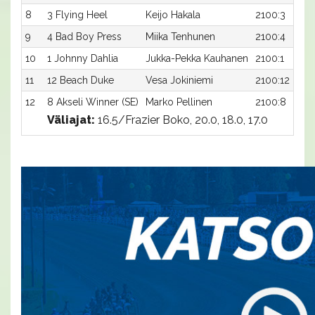
8
3 Flying Heel
Keijo Hakala
2100:3
9
4 Bad Boy Press
Miika Tenhunen
2100:4
10
1 Johnny Dahlia
Jukka-Pekka Kauhanen
2100:1
11
12 Beach Duke
Vesa Jokiniemi
2100:12
12
8 Akseli Winner (SE)
Marko Pellinen
2100:8
Väliajat:
16.5/Frazier Boko, 20.0, 18.0, 17.0