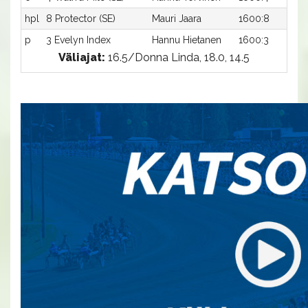
hpl
8 Protector (SE)
Mauri Jaara
1600:8
-
p
3 Evelyn Index
Hannu Hietanen
1600:3
-
Väliajat:
16.5/Donna Linda, 18.0, 14.5