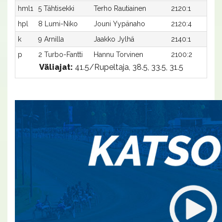
hml1
5 Tähtisekki
Terho Rautiainen
2120:1
3
hpl
8 Lumi-Niko
Jouni Yypänaho
2120:4
-
k
9 Arnilla
Jaakko Jylhä
2140:1
-
p
2 Turbo-Fantti
Hannu Torvinen
2100:2
-
Väliajat:
41.5/Rupeltaja, 38.5, 33.5, 31.5