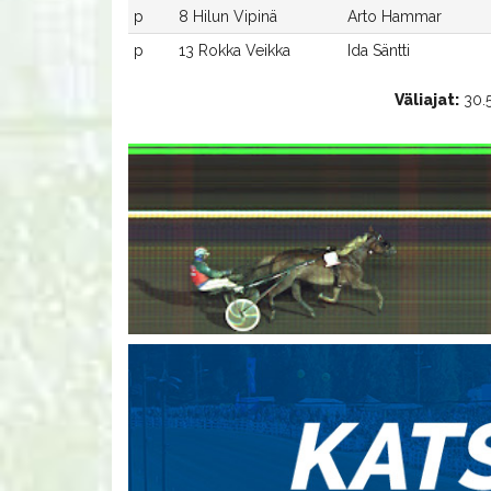
p
8 Hilun Vipinä
Arto Hammar
p
13 Rokka Veikka
Ida Säntti
Väliajat:
30.5