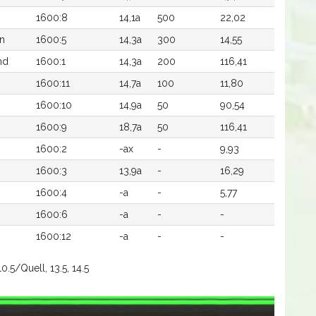
1600:8
14,1a
500
22,02
n
1600:5
14,3a
300
14,55
nd
1600:1
14,3a
200
116,41
1600:11
14,7a
100
11,80
1600:10
14,9a
50
90,54
1600:9
18,7a
50
116,41
1600:2
-ax
-
9,93
1600:3
13,9a
-
16,29
1600:4
-a
-
5,77
1600:6
-a
-
-
1600:12
-a
-
-
0.5/Quell, 13.5, 14.5