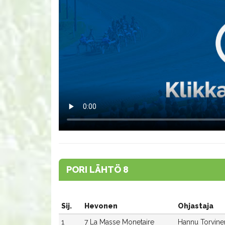
PORI LÄHTÖ 8
Sij.
Hevonen
Ohjastaja
1
7 La Masse Monetaire
Hannu Torvine