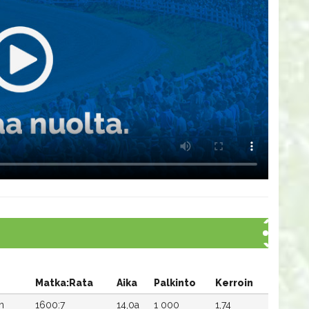
Matka:Rata
Aika
Palkinto
Kerroin
n
1600:7
14,0a
1 000
1,74