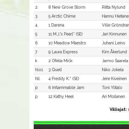
2
8 New Grove Storm
Riitta Nylund
3
5 Arctic Chime
Hannu Hietane
4
1 Darena
Ville Grönstra
5
11 M.J.'s Pearl* (SE)
Jari Kinnunen
6
10 Meadow Maestro
Juhani Leino
7
9 Laura Express
Kim Åkerlund
k
2 Ofelia Mick
Jarmo Saarela
hlo1
3 Quell
Niko Jokela
hll
4 Freddy K.* (SE)
Jere Kiveinen
p
6 Inflammable Jam
Toni Ylitalo
p
12 Kathy Heel
Ari Moilanen
Väliajat:
1