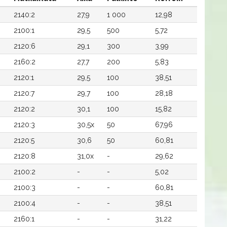
2140:2
27,9
1 000
12,98
2100:1
29,5
500
5,72
2120:6
29,1
300
3,99
2160:2
27,7
200
5,83
2120:1
29,5
100
38,51
2120:7
29,7
100
28,18
2120:2
30,1
100
15,82
2120:3
30,5x
50
67,96
2120:5
30,6
50
60,81
2120:8
31,0x
-
29,62
2100:2
-
-
5,02
2100:3
-
-
60,81
2100:4
-
-
38,51
2160:1
-
-
31,22