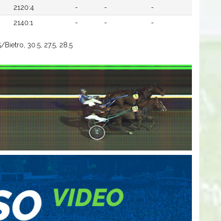
2120:4
-
-
-
2140:1
-
-
-
/Bietro, 30.5, 27.5, 28.5