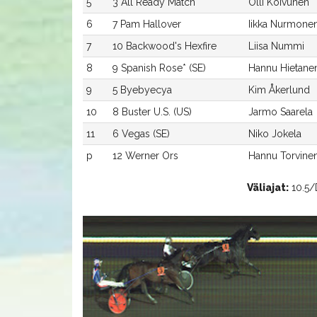
5
3 All Ready Match
Olli Koivunen
6
7 Pam Hallover
Iikka Nurmone
7
10 Backwood's Hexfire
Liisa Nummi
8
9 Spanish Rose* (SE)
Hannu Hietane
9
5 Byebyecya
Kim Åkerlund
10
8 Buster U.S. (US)
Jarmo Saarela
11
6 Vegas (SE)
Niko Jokela
p
12 Werner Ors
Hannu Torvine
Väliajat:
10.5/D