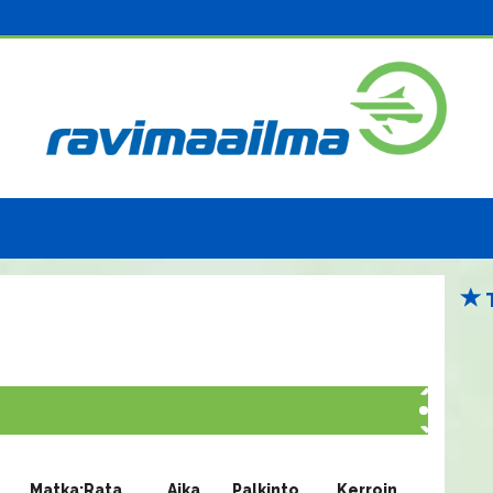
Matka:Rata
Aika
Palkinto
Kerroin