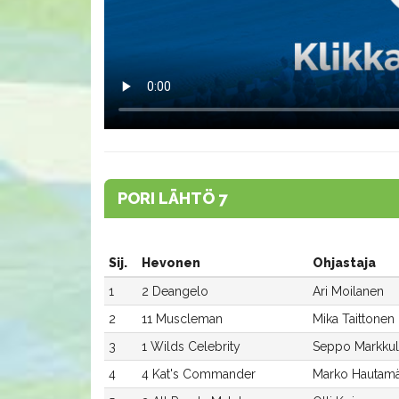
PORI LÄHTÖ 7
Sij.
Hevonen
Ohjastaja
1
2 Deangelo
Ari Moilanen
2
11 Muscleman
Mika Taittonen
3
1 Wilds Celebrity
Seppo Markkul
4
4 Kat's Commander
Marko Hautamä