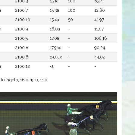
2100:3
15,1a
100
6,24
n
2100:7
15,3a
100
12,80
2100:10
15,4a
50
41,97
n
2100:9
16,0a
-
11,07
2100:5
17,0a
-
106,16
2100:8
17,9ax
-
90,24
2100:6
19,0ax
-
44,02
n
2100:12
-a
-
-
eangelo, 16.0, 15.0, 11.0