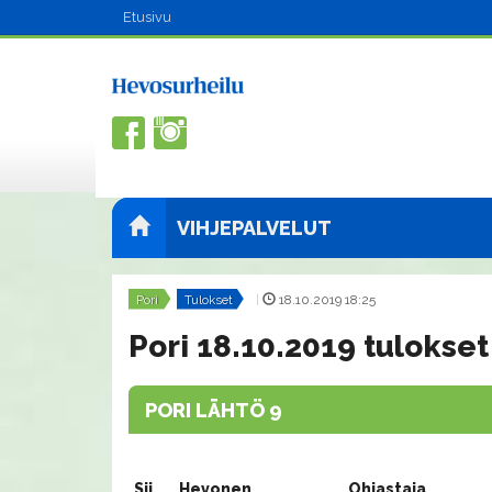
Etusivu
VIHJEPALVELUT
Pori
Tulokset
|
18.10.2019 18:25
Pori 18.10.2019 tulokset
PORI LÄHTÖ 9
Sij.
Hevonen
Ohjastaja