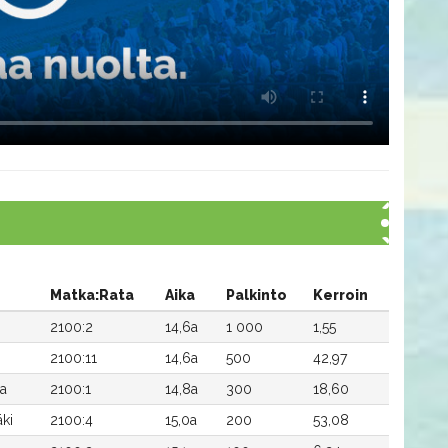
Matka:Rata
Aika
Palkinto
Kerroin
2100:2
14,6a
1 000
1,55
2100:11
14,6a
500
42,97
a
2100:1
14,8a
300
18,60
ki
2100:4
15,0a
200
53,08