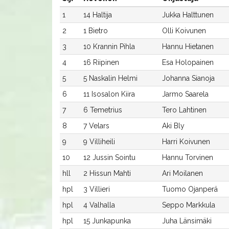
1
14 Haltija
Jukka Halttunen
2
1 Bietro
Olli Koivunen
3
10 Krannin Pihla
Hannu Hietanen
4
16 Riipinen
Esa Holopainen
5
5 Naskalin Helmi
Johanna Sianoja
6
11 Isosalon Kiira
Jarmo Saarela
7
6 Temetrius
Tero Lahtinen
8
7 Velars
Aki Bly
9
9 Villiheili
Harri Koivunen
10
12 Jussin Sointu
Hannu Torvinen
hll
2 Hissun Mahti
Ari Moilanen
hpl
3 Villieri
Tuomo Ojanperä
hpl
4 Valhalla
Seppo Markkula
hpl
15 Junkapunka
Juha Länsimäki