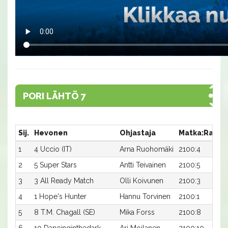
PORI LÄHTÖ 7
Sij.
Hevonen
Ohjastaja
Matka:Rata
1
4 Uccio (IT)
Arna Ruohomäki
2100:4
2
5 Super Stars
Antti Teivainen
2100:5
3
3 All Ready Match
Olli Koivunen
2100:3
4
1 Hope's Hunter
Hannu Torvinen
2100:1
5
8 T.M. Chagall (SE)
Mika Forss
2100:8