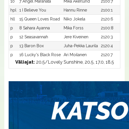
10
7 Angel Maranata
Mika Åkerlund
2100:7
hpl
1 I Believe You
Hannu Rinne
2100:1
hll
15 Queen Loves Road
Niko Jokela
2120:6
p
8 Sahara Ayanna
Mika Forss
2100:8
p
12 Seasavannah
Jere Kiveinen
2120:3
p
13 Baron Box
Juha-Pekka Laurila
2120:4
p
16 Lucky's Black Rose
Ari Moilanen
2120:7
Väliajat:
20.5/Lovely Sunshine, 20.5, 17.0, 18.5