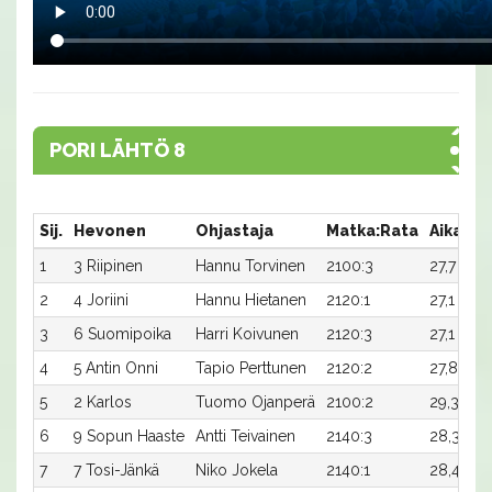
PORI LÄHTÖ 8
Sij.
Hevonen
Ohjastaja
Matka:Rata
Aika
P
1
3 Riipinen
Hannu Torvinen
2100:3
27,7
1
2
4 Joriini
Hannu Hietanen
2120:1
27,1
5
3
6 Suomipoika
Harri Koivunen
2120:3
27,1
3
4
5 Antin Onni
Tapio Perttunen
2120:2
27,8
2
5
2 Karlos
Tuomo Ojanperä
2100:2
29,3x
1
6
9 Sopun Haaste
Antti Teivainen
2140:3
28,3
-
7
7 Tosi-Jänkä
Niko Jokela
2140:1
28,4
-