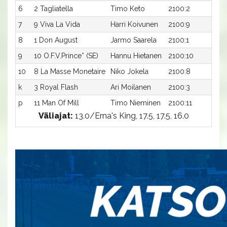
6
2 Tagliatella
Timo Keto
2100:2
17,
7
9 Viva La Vida
Harri Koivunen
2100:9
17,
8
1 Don August
Jarmo Saarela
2100:1
17,
9
10 O.F.V.Prince* (SE)
Hannu Hietanen
2100:10
18,
10
8 La Masse Monetaire
Niko Jokela
2100:8
18,
k
3 Royal Flash
Ari Moilanen
2100:3
-a
p
11 Man Of Mill
Timo Nieminen
2100:11
-a
Väliajat:
13.0/Erna's King, 17.5, 17.5, 16.0