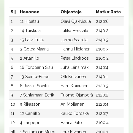
Sij.
Hevonen
Ohjastaja
Matka:Rata
Aika
1
11 Hipatsu
Olavi Oja-Nisula
2120:6
29,7
2
14 Tuiskuta
Jukka Heiskala
2140:2
30,0
3
15 Pälvi Tuttu
Jarmo Saarela
2140:3
30,0
4
3 Golda Maaria
Hannu Hietanen
2100:3
31,8
5
2 Arlan Ilo
Peter Lindroos
2100:2
31,9
6
16 Torpparin Sisu
Juha Länsimäki
2140:4
30,2
7
13 Sointu-Esteri
Olli Koivunen
2140:1
30,2
8
8 Jussin Sointu
Harri Koivunen
2120:3
31,6
9
7 Santamaan Eerik
Tuomo Ojanperä
2120:2
31,8
10
9 Rikasson
Ari Moilanen
2120:4
31,8
11
12 Camillo
Kauko Toroska
2120:7
32,2
12
4 Iranpepi
Hanna Palo
2100:4
33,1
hll
1 Santamaan Meeri
Jere Kiveinen
2100:1
-