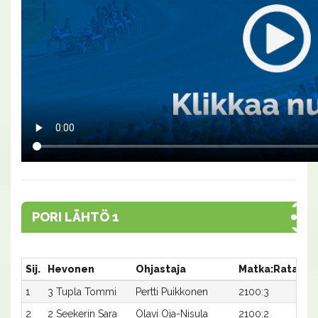
PORI LÄHTÖ 1
Sij.
Hevonen
Ohjastaja
Matka:Rata
Ai
1
3 Tupla Tommi
Pertti Puikkonen
2100:3
34
2
2 Seekerin Sara
Olavi Oja-Nisula
2100:2
36