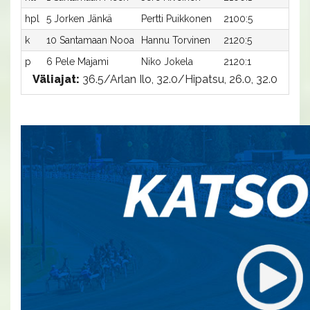
hpl
5 Jorken Jänkä
Pertti Puikkonen
2100:5
-
k
10 Santamaan Nooa
Hannu Torvinen
2120:5
-
p
6 Pele Majami
Niko Jokela
2120:1
-
Väliajat:
36.5/Arlan Ilo, 32.0/Hipatsu, 26.0, 32.0