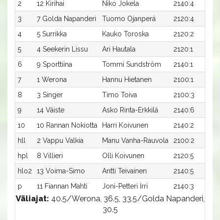
2
12 Kirihai
Niko Jokela
2140:4
3
7 Golda Napanderi
Tuomo Ojanperä
2120:4
4
5 Surrikka
Kauko Toroska
2120:2
5
4 Seekerin Lissu
Ari Hautala
2120:1
6
9 Sporttiina
Tommi Sundström
2140:1
7
1 Werona
Hannu Hietanen
2100:1
8
3 Singer
Timo Toiva
2100:3
9
14 Väiste
Asko Rinta-Erkkilä
2140:6
10
10 Rannan Nokiotta
Harri Koivunen
2140:2
hll
2 Vappu Valkia
Manu Vanha-Rauvola
2100:2
hpl
8 Villieri
Olli Koivunen
2120:5
hlo2
13 Voima-Simo
Antti Teivainen
2140:5
p
11 Fiannan Mahti
Joni-Petteri Irri
2140:3
Väliajat:
40.5/Werona, 36.5, 33.5/Golda Napanderi,
30.5