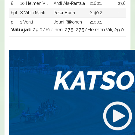
8
10 Helmen Vili
Antti Ala-Rantala
2160:1
27,6
-
hpl
8 Vihin Mahti
Peter Bonn
2140:2
-
-
p
1 Venli
Jouni Riikonen
2100:1
-
-
Väliajat:
29.0/Riipinen, 27.5, 27.5/Helmen Vili, 29.0