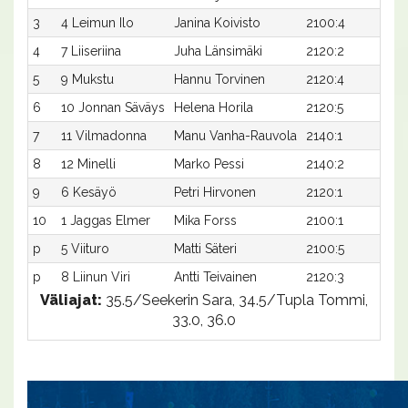
3
4 Leimun Ilo
Janina Koivisto
2100:4
37
4
7 Liiseriina
Juha Länsimäki
2120:2
38
5
9 Mukstu
Hannu Torvinen
2120:4
38
6
10 Jonnan Säväys
Helena Horila
2120:5
38
7
11 Vilmadonna
Manu Vanha-Rauvola
2140:1
37
8
12 Minelli
Marko Pessi
2140:2
37
9
6 Kesäyö
Petri Hirvonen
2120:1
39
10
1 Jaggas Elmer
Mika Forss
2100:1
40
p
5 Viituro
Matti Säteri
2100:5
-
p
8 Liinun Viri
Antti Teivainen
2120:3
-
Väliajat:
35.5/Seekerin Sara, 34.5/Tupla Tommi,
33.0, 36.0