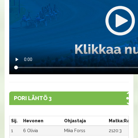
PORI LÄHTÖ 3
Sij.
Hevonen
Ohjastaja
Matka:Rata
1
6 Olivia
Mika Forss
2120:3