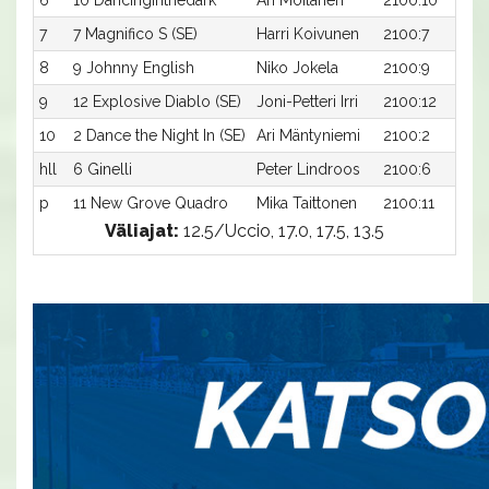
6
10 Dancinginthedark
Ari Moilanen
2100:10
7
7 Magnifico S (SE)
Harri Koivunen
2100:7
8
9 Johnny English
Niko Jokela
2100:9
9
12 Explosive Diablo (SE)
Joni-Petteri Irri
2100:12
10
2 Dance the Night In (SE)
Ari Mäntyniemi
2100:2
hll
6 Ginelli
Peter Lindroos
2100:6
p
11 New Grove Quadro
Mika Taittonen
2100:11
Väliajat:
12.5/Uccio, 17.0, 17.5, 13.5