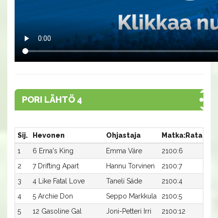
PORI LÄHTÖ 4
Sij.
Hevonen
Ohjastaja
Matka:Rata
Ai
1
6 Erna's King
Emma Väre
2100:6
17,
2
7 Drifting Apart
Hannu Torvinen
2100:7
17,
3
4 Like Fatal Love
Taneli Säde
2100:4
17,
4
5 Archie Don
Seppo Markkula
2100:5
17,
5
12 Gasoline Gal
Joni-Petteri Irri
2100:12
17,