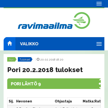
Navig
VALIKKO
Navig
Pori
Tulokset
|
20.02.2018 18:20
Pori 20.2.2018 tulokset
PORI LÄHTÖ 9
Sij.
Hevonen
Ohjastaja
Matka:Rata
A