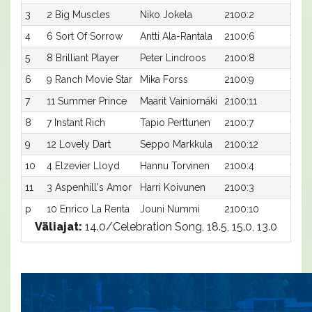
3
2 Big Muscles
Niko Jokela
2100:2
16,9
4
6 Sort Of Sorrow
Antti Ala-Rantala
2100:6
17,2a
5
8 Brilliant Player
Peter Lindroos
2100:8
17,2a
6
9 Ranch Movie Star
Mika Forss
2100:9
17,2a
7
11 Summer Prince
Maarit Vainiomäki
2100:11
17,2a
8
7 Instant Rich
Tapio Perttunen
2100:7
17,4a
9
12 Lovely Dart
Seppo Markkula
2100:12
17,4a
10
4 Elzevier Lloyd
Hannu Torvinen
2100:4
17,5a
11
3 Aspenhill's Amor
Harri Koivunen
2100:3
17,5a
p
10 Enrico La Renta
Jouni Nummi
2100:10
-a
Väliajat:
14.0/Celebration Song, 18.5, 15.0, 13.0