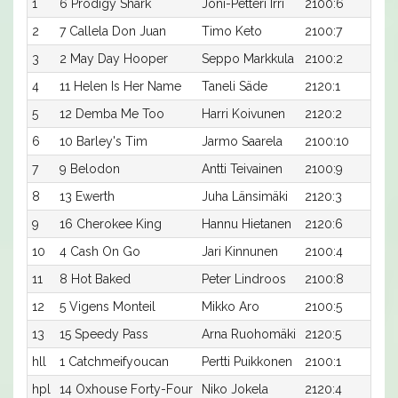
1
6 Prodigy Shark
Joni-Petteri Irri
2100:6
1
2
7 Callela Don Juan
Timo Keto
2100:7
1
3
2 May Day Hooper
Seppo Markkula
2100:2
1
4
11 Helen Is Her Name
Taneli Säde
2120:1
1
5
12 Demba Me Too
Harri Koivunen
2120:2
1
6
10 Barley's Tim
Jarmo Saarela
2100:10
1
7
9 Belodon
Antti Teivainen
2100:9
1
8
13 Ewerth
Juha Länsimäki
2120:3
1
9
16 Cherokee King
Hannu Hietanen
2120:6
1
10
4 Cash On Go
Jari Kinnunen
2100:4
2
11
8 Hot Baked
Peter Lindroos
2100:8
2
12
5 Vigens Monteil
Mikko Aro
2100:5
2
13
15 Speedy Pass
Arna Ruohomäki
2120:5
2
hll
1 Catchmeifyoucan
Pertti Puikkonen
2100:1
-
hpl
14 Oxhouse Forty-Four
Niko Jokela
2120:4
-