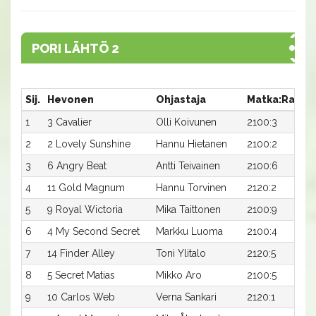
PORI LÄHTÖ 2
Sij.
Hevonen
Ohjastaja
Matka:Rata
1
3 Cavalier
Olli Koivunen
2100:3
2
2 Lovely Sunshine
Hannu Hietanen
2100:2
3
6 Angry Beat
Antti Teivainen
2100:6
4
11 Gold Magnum
Hannu Torvinen
2120:2
5
9 Royal Wictoria
Mika Taittonen
2100:9
6
4 My Second Secret
Markku Luoma
2100:4
7
14 Finder Alley
Toni Ylitalo
2120:5
8
5 Secret Matias
Mikko Aro
2100:5
9
10 Carlos Web
Verna Sankari
2120:1