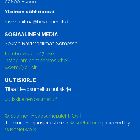
02600 Espoo
Yleinen sähköposti
ravimaailma@hevosurheilu.fi
SOSIAALINEN MEDIA
Seuraa Ravimaailmaa Somessa!
facebook.com/7oikein
instagram.com/hevosurheilu
x.com/7oikein
UUTISKIRJE
Tilaa Hevosurheilun uutiskirje
uutiskirje.hevosurheilu.fi
© Suomen Hevosurheilulehti Oy
|
Toiminnanohjausjärjestelmä
WisePlatform
powered by
WiseNetwork