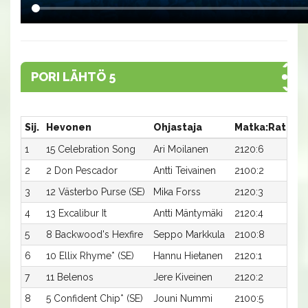
PORI LÄHTÖ 5
Sij.
Hevonen
Ohjastaja
Matka:Rata
A
1
15 Celebration Song
Ari Moilanen
2120:6
15
2
2 Don Pescador
Antti Teivainen
2100:2
15
3
12 Västerbo Purse (SE)
Mika Forss
2120:3
15
4
13 Excalibur It
Antti Mäntymäki
2120:4
1
5
8 Backwood's Hexfire
Seppo Markkula
2100:8
16
6
10 Ellix Rhyme* (SE)
Hannu Hietanen
2120:1
1
7
11 Belenos
Jere Kiveinen
2120:2
16
8
5 Confident Chip* (SE)
Jouni Nummi
2100:5
17