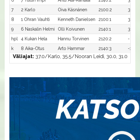
6
7 Tutun Impi
Antti Ala-Rantala
2140:2
31,8x
7
2 Karlo
Oiva Käsnänen
2100:2
34,0x
8
1 Ohran Vauhti
Kenneth Danielsen
2100:1
35,8
9
6 Naskalin Helmi
Olli Koivunen
2140:1
34,3x
hpl
4 Kukan Hela
Hannu Torvinen
2120:2
-
k
8 Aika-Otus
Arto Hammar
2140:3
-x
Väliajat:
37.0/Karlo, 35.5/Nooran Leidi, 30.0, 31.0