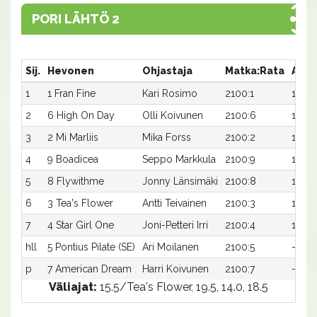
PORI LÄHTÖ 2
Sij.
Hevonen
Ohjastaja
Matka:Rata
Aika
1
1 Fran Fine
Kari Rosimo
2100:1
17,8a
2
6 High On Day
Olli Koivunen
2100:6
18,0a
3
2 Mi Marliis
Mika Forss
2100:2
18,1a
4
9 Boadicea
Seppo Markkula
2100:9
18,2a
5
8 Flywithme
Jonny Länsimäki
2100:8
18,5a
6
3 Tea's Flower
Antti Teivainen
2100:3
18,8a
7
4 Star Girl One
Joni-Petteri Irri
2100:4
19,6a
hll
5 Pontius Pilate (SE)
Ari Moilanen
2100:5
-a
p
7 American Dream
Harri Koivunen
2100:7
-a
Väliajat:
15.5/Tea's Flower, 19.5, 14.0, 18.5