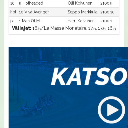
10
9 Hotheaded
Olli Koivunen
2100:9
hpl
10 Viva Avenger
Seppo Markkula
2100:10
p
1 Man Of Mill
Harri Koivunen
2100:1
Väliajat:
16.5/La Masse Monetaire, 17.5, 17.5, 16.5