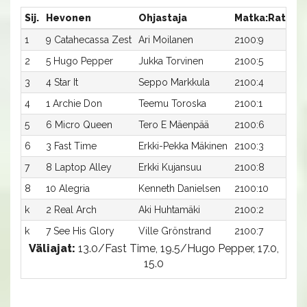
Sij.
Hevonen
Ohjastaja
Matka:Rata
A
1
9 Catahecassa Zest
Ari Moilanen
2100:9
17
2
5 Hugo Pepper
Jukka Torvinen
2100:5
17
3
4 Star It
Seppo Markkula
2100:4
1
4
1 Archie Don
Teemu Toroska
2100:1
1
5
6 Micro Queen
Tero E Mäenpää
2100:6
17
6
3 Fast Time
Erkki-Pekka Mäkinen
2100:3
17
7
8 Laptop Alley
Erkki Kujansuu
2100:8
1
8
10 Alegria
Kenneth Danielsen
2100:10
1
k
2 Real Arch
Aki Huhtamäki
2100:2
-
k
7 See His Glory
Ville Grönstrand
2100:7
-
Väliajat:
13.0/Fast Time, 19.5/Hugo Pepper, 17.0,
15.0