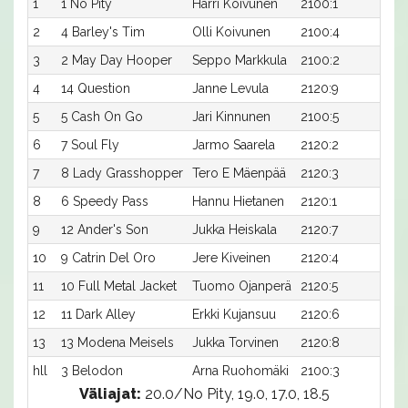
1
1 No Pity
Harri Koivunen
2100:1
18,
2
4 Barley's Tim
Olli Koivunen
2100:4
19,
3
2 May Day Hooper
Seppo Markkula
2100:2
19,
4
14 Question
Janne Levula
2120:9
18,
5
5 Cash On Go
Jari Kinnunen
2100:5
19,1
6
7 Soul Fly
Jarmo Saarela
2120:2
18,
7
8 Lady Grasshopper
Tero E Mäenpää
2120:3
18,
8
6 Speedy Pass
Hannu Hietanen
2120:1
18,
9
12 Ander's Son
Jukka Heiskala
2120:7
18,
10
9 Catrin Del Oro
Jere Kiveinen
2120:4
19,
11
10 Full Metal Jacket
Tuomo Ojanperä
2120:5
19,1
12
11 Dark Alley
Erkki Kujansuu
2120:6
19,
13
13 Modena Meisels
Jukka Torvinen
2120:8
19,
hll
3 Belodon
Arna Ruohomäki
2100:3
-
Väliajat:
20.0/No Pity, 19.0, 17.0, 18.5