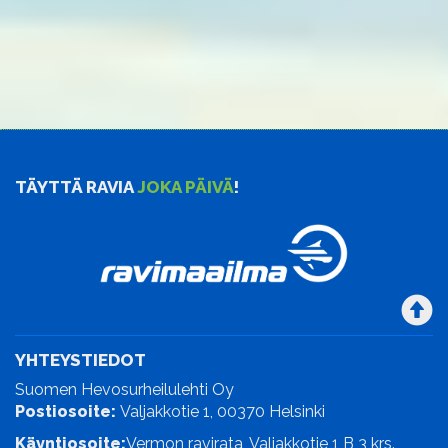
TÄYTTÄ RAVIA
JOKA PÄIVÄ
!
YHTEYSTIEDOT
Suomen Hevosurheilulehti Oy
Postiosoite:
Valjakkotie 1, 00370 Helsinki
Käyntiosoite:
Vermon ravirata, Valjakkotie 1 B 3 krs.