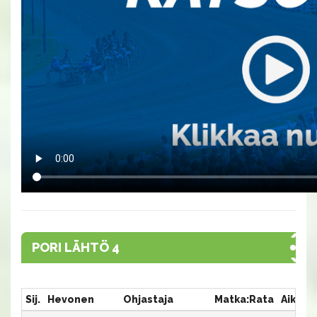
PORI LÄHTÖ 4
Sij.
Hevonen
Ohjastaja
Matka:Rata
Aika
P