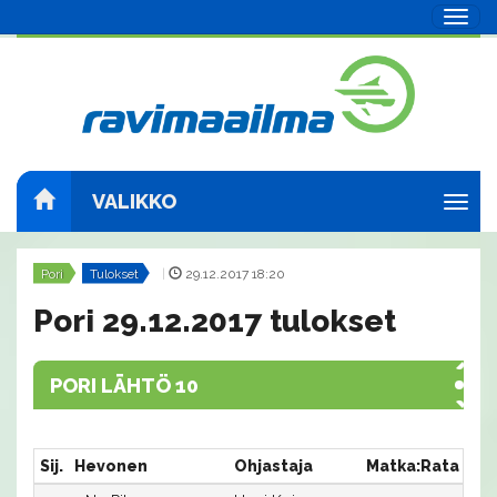
Navig
VALIKKO
Navig
Pori
Tulokset
|
29.12.2017 18:20
Pori 29.12.2017 tulokset
PORI LÄHTÖ 10
Sij.
Hevonen
Ohjastaja
Matka:Rata
Aik