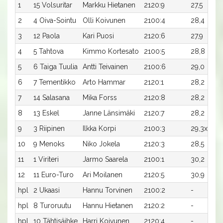
1
15 Volsuritar
Markku Hietanen
2120:9
27,5
3 
2
4 Oiva-Sointu
Olli Koivunen
2100:4
28,4
1 5
3
12 Paola
Kari Puosi
2120:6
27,9
90
4
5 Tahtova
Kimmo Kortesato
2100:5
28,8
60
5
6 Taiga Tuulia
Antti Teivainen
2100:6
29,0
30
6
7 Tementikko
Arto Hammar
2120:1
28,2
30
7
14 Salasana
Mika Forss
2120:8
28,2
30
8
13 Eskel
Janne Länsimäki
2120:7
28,2
30
9
3 Riipinen
Ilkka Korpi
2100:3
29,3x
-
10
9 Menoks
Niko Jokela
2120:3
28,5
-
11
1 Viriteri
Jarmo Saarela
2100:1
30,2
-
12
11 Euro-Turo
Ari Moilanen
2120:5
30,9
-
hpl
2 Ukaasi
Hannu Torvinen
2100:2
-
-
hpl
8 Turoruutu
Hannu Hietanen
2120:2
-
-
hpl
10 Tähtisäihke
Harri Koivunen
2120:4
-
-