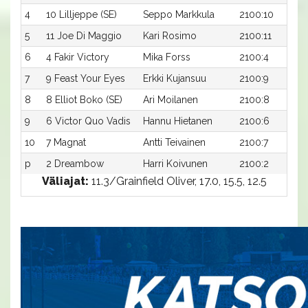
4
10 Lilljeppe (SE)
Seppo Markkula
2100:10
1
5
11 Joe Di Maggio
Kari Rosimo
2100:11
6
4 Fakir Victory
Mika Forss
2100:4
7
9 Feast Your Eyes
Erkki Kujansuu
2100:9
8
8 Elliot Boko (SE)
Ari Moilanen
2100:8
9
6 Victor Quo Vadis
Hannu Hietanen
2100:6
10
7 Magnat
Antti Teivainen
2100:7
p
2 Dreambow
Harri Koivunen
2100:2
Väliajat:
11.3/Grainfield Oliver, 17.0, 15.5, 12.5