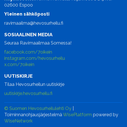
02600 Espoo
Yleinen sähköposti
ravimaailma@hevosurheilu.fi
SOSIAALINEN MEDIA
Seuraa Ravimaailmaa Somessa!
facebook.com/7oikein
instagram.com/hevosurheilu
x.com/7oikein
UUTISKIRJE
Tilaa Hevosurheilun uutiskirje
uutiskirje.hevosurheilu.fi
© Suomen Hevosurheilulehti Oy
|
Toiminnanohjausjärjestelmä
WisePlatform
powered by
WiseNetwork