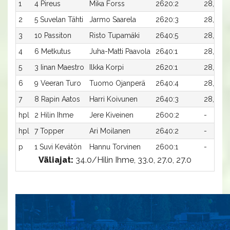
1
4 Pireus
Mika Forss
2620:2
28,5
3
2
5 Suvelan Tähti
Jarmo Saarela
2620:3
28,6
1
3
10 Passiton
Risto Tupamäki
2640:5
28,0
9
4
6 Metkutus
Juha-Matti Paavola
2640:1
28,1
6
5
3 Iinan Maestro
Ilkka Korpi
2620:1
28,8
3
6
9 Veeran Turo
Tuomo Ojanperä
2640:4
28,3
-
7
8 Rapin Aatos
Harri Koivunen
2640:3
28,5
-
hpl
2 Hilin Ihme
Jere Kiveinen
2600:2
-
-
hpl
7 Topper
Ari Moilanen
2640:2
-
-
p
1 Suvi Kevätön
Hannu Torvinen
2600:1
-
-
Väliajat:
34.0/Hilin Ihme, 33.0, 27.0, 27.0