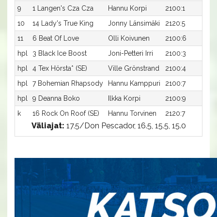
9
1 Langen's Cza Cza
Hannu Korpi
2100:1
17
10
14 Lady's True King
Jonny Länsimäki
2120:5
16
11
6 Beat Of Love
Olli Koivunen
2100:6
18
hpl
3 Black Ice Boost
Joni-Petteri Irri
2100:3
-
hpl
4 Tex Hörsta* (SE)
Ville Grönstrand
2100:4
-
hpl
7 Bohemian Rhapsody
Hannu Kamppuri
2100:7
-
hpl
9 Deanna Boko
Ilkka Korpi
2100:9
-
k
16 Rock On Roof (SE)
Hannu Torvinen
2120:7
-
Väliajat:
17.5/Don Pescador, 16.5, 15.5, 15.0