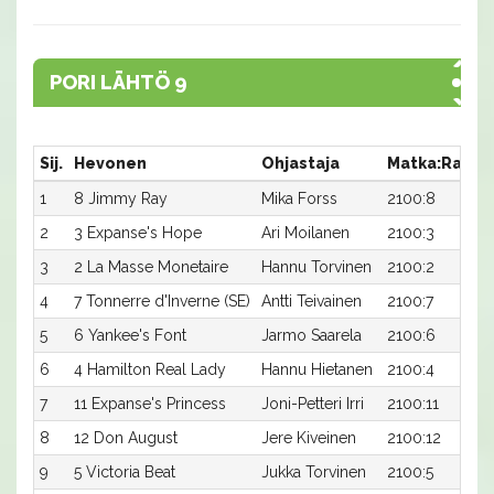
PORI LÄHTÖ 9
Sij.
Hevonen
Ohjastaja
Matka:Rata
1
8 Jimmy Ray
Mika Forss
2100:8
2
3 Expanse's Hope
Ari Moilanen
2100:3
3
2 La Masse Monetaire
Hannu Torvinen
2100:2
4
7 Tonnerre d'Inverne (SE)
Antti Teivainen
2100:7
5
6 Yankee's Font
Jarmo Saarela
2100:6
6
4 Hamilton Real Lady
Hannu Hietanen
2100:4
7
11 Expanse's Princess
Joni-Petteri Irri
2100:11
8
12 Don August
Jere Kiveinen
2100:12
9
5 Victoria Beat
Jukka Torvinen
2100:5