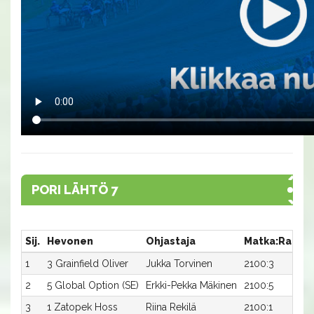
PORI LÄHTÖ 7
Sij.
Hevonen
Ohjastaja
Matka:Rata
1
3 Grainfield Oliver
Jukka Torvinen
2100:3
2
5 Global Option (SE)
Erkki-Pekka Mäkinen
2100:5
1
3
1 Zatopek Hoss
Riina Rekilä
2100:1