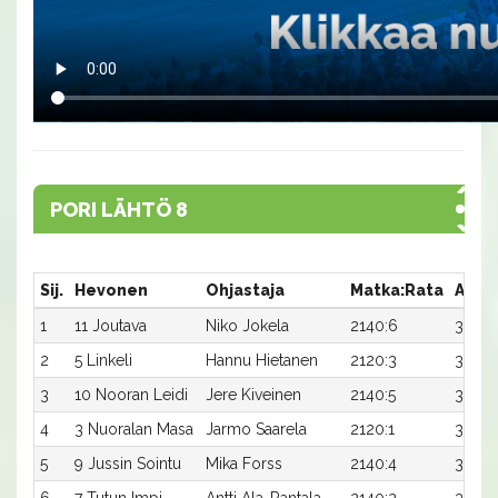
PORI LÄHTÖ 8
Sij.
Hevonen
Ohjastaja
Matka:Rata
Aika
1
11 Joutava
Niko Jokela
2140:6
30,8
2
5 Linkeli
Hannu Hietanen
2120:3
31,9
3
10 Nooran Leidi
Jere Kiveinen
2140:5
31,1
4
3 Nuoralan Masa
Jarmo Saarela
2120:1
32,0
5
9 Jussin Sointu
Mika Forss
2140:4
31,4x