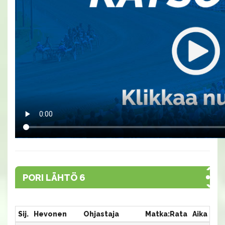
PORI LÄHTÖ 6
Sij.
Hevonen
Ohjastaja
Matka:Rata
Aika
Pa