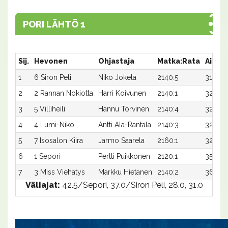
PORI LÄHTÖ 1
Sij.
Hevonen
Ohjastaja
Matka:Rata
Aika
1
6 Siron Peli
Niko Jokela
2140:5
31,6
2
2 Rannan Nokiotta
Harri Koivunen
2140:1
32,6
3
5 Villiheili
Hannu Torvinen
2140:4
32,7x
4
4 Lumi-Niko
Antti Ala-Rantala
2140:3
32,9
5
7 Isosalon Kiira
Jarmo Saarela
2160:1
32,2
6
1 Sepori
Pertti Puikkonen
2120:1
35,2
7
3 Miss Viehätys
Markku Hietanen
2140:2
36,7x
Väliajat:
42.5/Sepori, 37.0/Siron Peli, 28.0, 31.0