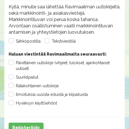
Kyllä, minulle saa lähettää Ravimaailman uutiskirjeitä,
sekä markkinointi- ja asiakasviestejä.
Markkinointiluvan voi perua koska tahansa.
Arvontaan osallistuminen vaatii markkinointiluvan
antamisen ja yhteystietojen luovutuksen.
Sähköpostilla
Tekstiviestillä
Haluan viestintää Ravimaailmalta seuraavasti:
Päivittäinen uutiskirje (vihjeet, tulokset, ajankohtaiset
uutiset)
Suurkilpailut
Ratakohtainen uutiskirje
Ilmoituksia uusista eduista ja kilpailuista
Hyväksyn käyttöehdot
Rekisteröidy