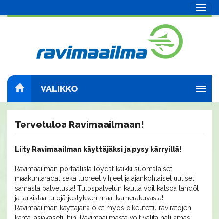
Navig
VALIKKO
Navig
Tervetuloa Ravimaailmaan!
Liity Ravimaailman käyttäjäksi ja pysy kärryillä!
Ravimaailman portaalista löydät kaikki suomalaiset
maakuntaradat sekä tuoreet vihjeet ja ajankohtaiset uutiset
samasta palvelusta! Tulospalvelun kautta voit katsoa lähdöt
ja tarkistaa tulojärjestyksen maalikamerakuvasta!
Ravimaailman käyttäjänä olet myös oikeutettu raviratojen
kanta-asiakasetuihin. Ravimaailmasta voit valita haluamasi