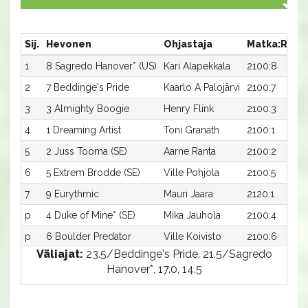
Sij.
Hevonen
Ohjastaja
Matka:Rata
1
8 Sagredo Hanover* (US)
Kari Alapekkala
2100:8
2
7 Beddinge's Pride
Kaarlo A Palojärvi
2100:7
3
3 Almighty Boogie
Henry Flink
2100:3
4
1 Dreaming Artist
Toni Granath
2100:1
5
2 Juss Tooma (SE)
Aarne Ranta
2100:2
6
5 Extrem Brodde (SE)
Ville Pohjola
2100:5
7
9 Eurythmic
Mauri Jaara
2120:1
p
4 Duke of Mine* (SE)
Mika Jauhola
2100:4
p
6 Boulder Predator
Ville Koivisto
2100:6
Väliajat:
23.5/Beddinge's Pride, 21.5/Sagredo
Hanover*, 17.0, 14.5