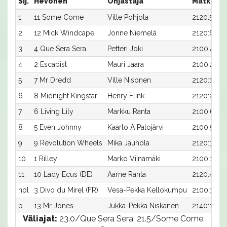
Sij.
Hevonen
Ohjastaja
Matka:Ra
1
11 Some Come
Ville Pohjola
2120:5
2
12 Mick Windcape
Jonne Niemelä
2120:6
3
4 Que Sera Sera
Petteri Joki
2100:4
4
2 Escapist
Mauri Jaara
2100:2
5
7 Mr Dredd
Ville Nisonen
2120:1
6
8 Midnight Kingstar
Henry Flink
2120:2
7
6 Living Lily
Markku Ranta
2100:6
8
5 Even Johnny
Kaarlo A Palojärvi
2100:5
9
9 Revolution Wheels
Mika Jauhola
2120:3
10
1 Rilley
Marko Viinamäki
2100:1
11
10 Lady Ecus (DE)
Aarne Ranta
2120:4
hpl
3 Divo du Mirel (FR)
Vesa-Pekka Kellokumpu
2100:3
p
13 Mr Jones
Jukka-Pekka Niskanen
2140:1
Väliajat:
23.0/Que Sera Sera, 21.5/Some Come,