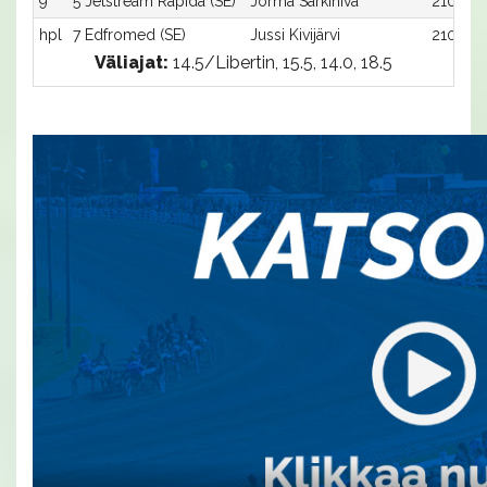
9
5 Jetstream Rapida (SE)
Jorma Särkiniva
2100:5
hpl
7 Edfromed (SE)
Jussi Kivijärvi
2100:7
Väliajat:
14.5/Libertin, 15.5, 14.0, 18.5