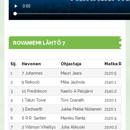
ROVANIEMI LÄHTÖ 7
Sij.
Hevonen
Ohjastaja
Matka:Rata
1
7 Juhannes
Mauri Jaara
2120:5
2
9 Rekooli
Mika Jauhola
2140:1
3
10 Fredrikson
Kaarlo A Palojärvi
2140:2
4
1 Tatun Toive
Toni Granath
2100:1
5
3 Eedwartti
Jukka-Pekka Niskanen
2120:1
6
6 R.R. Santeri
Markku Ranta
2120:4
7
2 Vilimun Vihellys
Juha Alikoski
2100:2