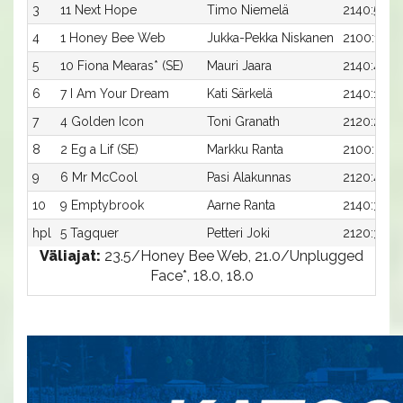
3
11 Next Hope
Timo Niemelä
2140:5
4
1 Honey Bee Web
Jukka-Pekka Niskanen
2100:1
5
10 Fiona Mearas* (SE)
Mauri Jaara
2140:4
6
7 I Am Your Dream
Kati Särkelä
2140:1
7
4 Golden Icon
Toni Granath
2120:2
8
2 Eg a Lif (SE)
Markku Ranta
2100:2
9
6 Mr McCool
Pasi Alakunnas
2120:4
10
9 Emptybrook
Aarne Ranta
2140:3
hpl
5 Tagquer
Petteri Joki
2120:3
Väliajat:
23.5/Honey Bee Web, 21.0/Unplugged
Face*, 18.0, 18.0