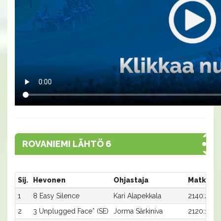
ROVANIEMI LÄHTÖ 6
Sij.
Hevonen
Ohjastaja
Matka:R
1
8 Easy Silence
Kari Alapekkala
2140:2
2
3 Unplugged Face* (SE)
Jorma Särkiniva
2120:1