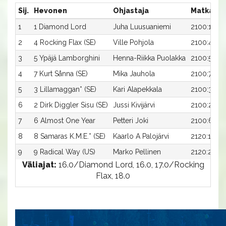
Sij.
Hevonen
Ohjastaja
Matka:Ra
1
1 Diamond Lord
Juha Luusuaniemi
2100:1
2
4 Rocking Flax (SE)
Ville Pohjola
2100:4
3
5 Ypäjä Lamborghini
Henna-Riikka Puolakka
2100:5
4
7 Kurt Sånna (SE)
Mika Jauhola
2100:7
5
3 Lillamaggan* (SE)
Kari Alapekkala
2100:3
6
2 Dirk Diggler Sisu (SE)
Jussi Kivijärvi
2100:2
7
6 Almost One Year
Petteri Joki
2100:6
8
8 Samaras K.M.E.* (SE)
Kaarlo A Palojärvi
2120:1
9
9 Radical Way (US)
Marko Pellinen
2120:2
Väliajat:
16.0/Diamond Lord, 16.0, 17.0/Rocking
Flax, 18.0