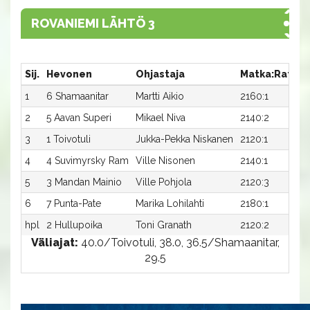
ROVANIEMI LÄHTÖ 3
Sij.
Hevonen
Ohjastaja
Matka:Rata
1
6 Shamaanitar
Martti Aikio
2160:1
3
2
5 Aavan Superi
Mikael Niva
2140:2
3
3
1 Toivotuli
Jukka-Pekka Niskanen
2120:1
3
4
4 Suvimyrsky Ram
Ville Nisonen
2140:1
3
5
3 Mandan Mainio
Ville Pohjola
2120:3
3
6
7 Punta-Pate
Marika Lohilahti
2180:1
hpl
2 Hullupoika
Toni Granath
2120:2
-
Väliajat:
40.0/Toivotuli, 38.0, 36.5/Shamaanitar,
29.5