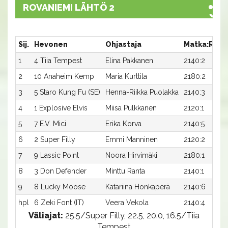
ROVANIEMI LÄHTÖ 2
Sij.
Hevonen
Ohjastaja
Matka:Rata
1
4 Tiia Tempest
Elina Pakkanen
2140:2
2
10 Anaheim Kemp
Maria Kurttila
2180:2
3
5 Staro Kung Fu (SE)
Henna-Riikka Puolakka
2140:3
4
1 Explosive Elvis
Miisa Pulkkanen
2120:1
5
7 E.V. Mici
Erika Korva
2140:5
6
2 Super Filly
Emmi Manninen
2120:2
7
9 Lassic Point
Noora Hirvimäki
2180:1
8
3 Don Defender
Minttu Ranta
2140:1
9
8 Lucky Moose
Katariina Honkaperä
2140:6
hpl
6 Zeki Font (IT)
Veera Vekola
2140:4
Väliajat:
25.5/Super Filly, 22.5, 20.0, 16.5/Tiia
Tempest