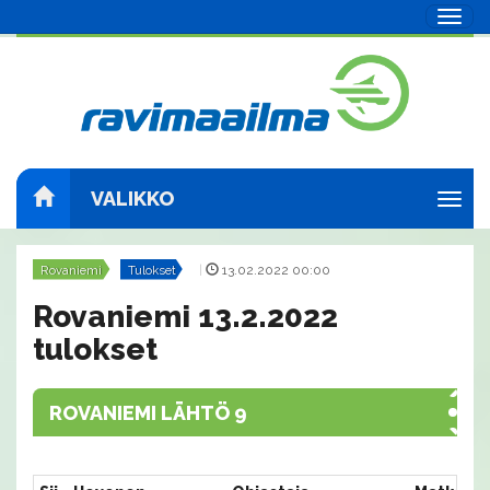
Navig
VALIKKO
Navig
Rovaniemi
Tulokset
|
13.02.2022 00:00
Rovaniemi 13.2.2022
tulokset
ROVANIEMI LÄHTÖ 9