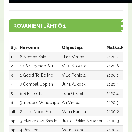
ROVANIEMI LÄHTÖ 1
Sij.
Hevonen
Ohjastaja
Matka:Rata
1
6 Nemea Katana
Harri Vimpari
2120:2
2
10 Stringendo Sun
Ville Koivisto
2120:6
3
1 Good To Be Me
Ville Pohjola
2100:1
4
7 Combat Uppish
Juha Alikoski
2120:3
5
8 R.R. Fontti
Toni Granath
2120:4
6
9 Intruder Windcape
Ari Vimpari
2120:5
hll
2 Club Nord Pro
Maria Kurttila
2100:2
hpl
3 Mysterious Shade
Jukka-Pekka Niskanen
2100:3
hpl
4 Revince
Mauri Jaara
2100:4