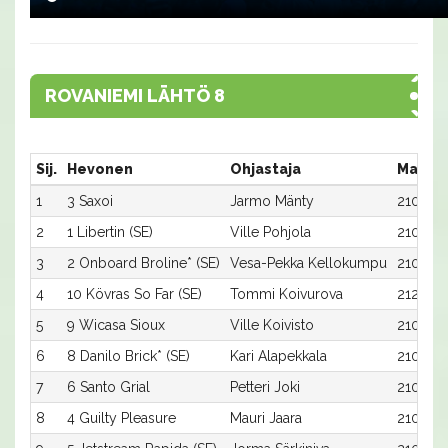
ROVANIEMI LÄHTÖ 8
Sij.
Hevonen
Ohjastaja
Matka:
1
3 Saxoi
Jarmo Mänty
2100:3
2
1 Libertin (SE)
Ville Pohjola
2100:1
3
2 Onboard Broline* (SE)
Vesa-Pekka Kellokumpu
2100:2
4
10 Kövras So Far (SE)
Tommi Koivurova
2120:1
5
9 Wicasa Sioux
Ville Koivisto
2100:9
6
8 Danilo Brick* (SE)
Kari Alapekkala
2100:8
7
6 Santo Grial
Petteri Joki
2100:6
8
4 Guilty Pleasure
Mauri Jaara
2100:4