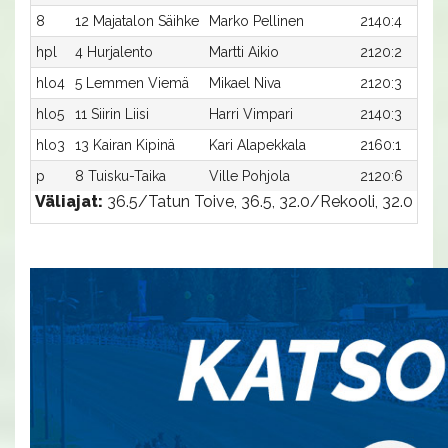
8
12 Majatalon Säihke
Marko Pellinen
2140:4
hpl
4 Hurjalento
Martti Aikio
2120:2
hlo4
5 Lemmen Viemä
Mikael Niva
2120:3
hlo5
11 Siirin Liisi
Harri Vimpari
2140:3
hlo3
13 Kairan Kipinä
Kari Alapekkala
2160:1
p
8 Tuisku-Taika
Ville Pohjola
2120:6
Väliajat:
36.5/Tatun Toive, 36.5, 32.0/Rekooli, 32.0