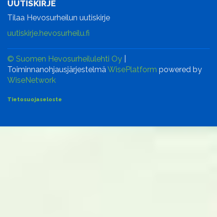
UUTISKIRJE
Tilaa Hevosurheilun uutiskirje
uutiskirje.hevosurheilu.fi
© Suomen Hevosurheilulehti Oy
|
Toiminnanohjausjärjestelmä
WisePlatform
powered by
WiseNetwork
Tietosuojaseloste