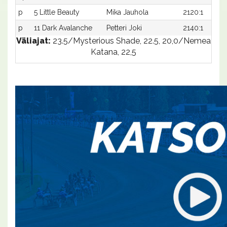
p
5 Little Beauty
Mika Jauhola
2120:1
p
11 Dark Avalanche
Petteri Joki
2140:1
Väliajat:
23.5/Mysterious Shade, 22.5, 20,0/Nemea
Katana, 22,5