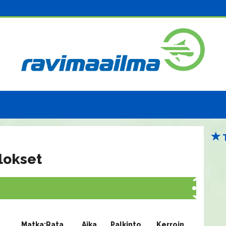
lokset
Matka:Rata
Aika
Palkinto
Kerroin