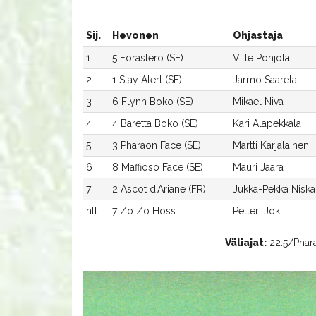
Sij.
Hevonen
Ohjastaja
1
5 Forastero (SE)
Ville Pohjola
2
1 Stay Alert (SE)
Jarmo Saarela
3
6 Flynn Boko (SE)
Mikael Niva
4
4 Baretta Boko (SE)
Kari Alapekkala
5
3 Pharaon Face (SE)
Martti Karjalainen
6
8 Maffioso Face (SE)
Mauri Jaara
7
2 Ascot d'Ariane (FR)
Jukka-Pekka Nisk
hll
7 Zo Zo Hoss
Petteri Joki
Väliajat:
22.5/Phara