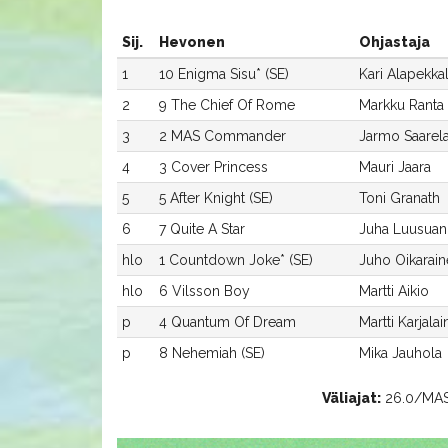
Sij.
Hevonen
Ohjastaja
1
10 Enigma Sisu* (SE)
Kari Alapekka
2
9 The Chief Of Rome
Markku Ranta
3
2 MAS Commander
Jarmo Saarel
4
3 Cover Princess
Mauri Jaara
5
5 After Knight (SE)
Toni Granath
6
7 Quite A Star
Juha Luusuan
hlo
1 Countdown Joke* (SE)
Juho Oikarai
hlo
6 Vilsson Boy
Martti Aikio
p
4 Quantum Of Dream
Martti Karjala
p
8 Nehemiah (SE)
Mika Jauhola
Väliajat:
26.0/MAS 