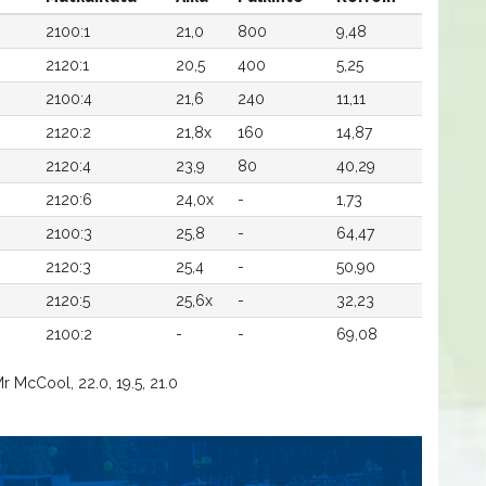
2100:1
21,0
800
9,48
2120:1
20,5
400
5,25
2100:4
21,6
240
11,11
2120:2
21,8x
160
14,87
2120:4
23,9
80
40,29
2120:6
24,0x
-
1,73
2100:3
25,8
-
64,47
2120:3
25,4
-
50,90
2120:5
25,6x
-
32,23
2100:2
-
-
69,08
 McCool, 22.0, 19.5, 21.0