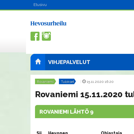
Etusivu
VIHJEPALVELUT
Rovaniemi
Tulokset
|
15.11.2020 16:20
Rovaniemi 15.11.2020 tu
ROVANIEMI LÄHTÖ 9
Sij.
Hevonen
Ohjastaja