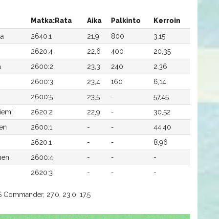
Matka:Rata
Aika
Palkinto
Kerroin
la
2640:1
21,9
800
3,15
2620:4
22,6
400
20,35
a
2600:2
23,3
240
2,36
2600:3
23,4
160
6,14
2600:5
23,5
-
57,45
iemi
2620:2
22,9
-
30,52
nen
2600:1
-
-
44,40
2620:1
-
-
8,96
inen
2600:4
-
-
-
2620:3
-
-
-
Commander, 27.0, 23.0, 17.5