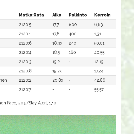
Matka:Rata
Aika
Palkinto
Kerroin
2120:5
17,7
800
6,63
2120:1
17,8
400
1,31
2120:6
18,3x
240
50,01
2120:4
18,5
160
40,55
2120:3
19,2
-
12,19
2120:8
19,7x
-
17,24
anen
2120:2
20,8x
-
42,86
2120:7
-
-
55,57
on Face, 20.5/Stay Alert, 17.0