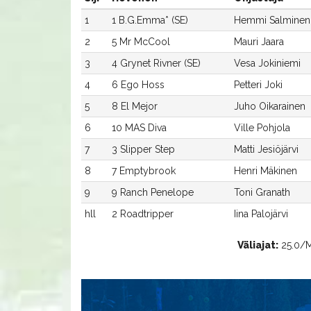
1
1 B.G.Emma* (SE)
Hemmi Salminen
2
5 Mr McCool
Mauri Jaara
3
4 Grynet Rivner (SE)
Vesa Jokiniemi
4
6 Ego Hoss
Petteri Joki
5
8 El Mejor
Juho Oikarainen
6
10 MAS Diva
Ville Pohjola
7
3 Slipper Step
Matti Jesiöjärvi
8
7 Emptybrook
Henri Mäkinen
9
9 Ranch Penelope
Toni Granath
hll
2 Roadtripper
Iina Palojärvi
Väliajat:
25.0/Mr