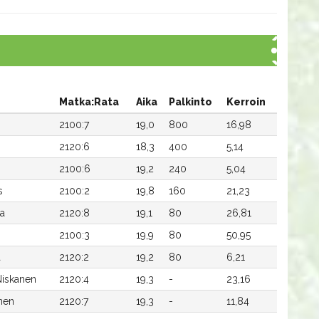
Matka:Rata
Aika
Palkinto
Kerroin
2100:7
19,0
800
16,98
2120:6
18,3
400
5,14
2100:6
19,2
240
5,04
s
2100:2
19,8
160
21,23
la
2120:8
19,1
80
26,81
n
2100:3
19,9
80
50,95
a
2120:2
19,2
80
6,21
Niskanen
2120:4
19,3
-
23,16
nen
2120:7
19,3
-
11,84