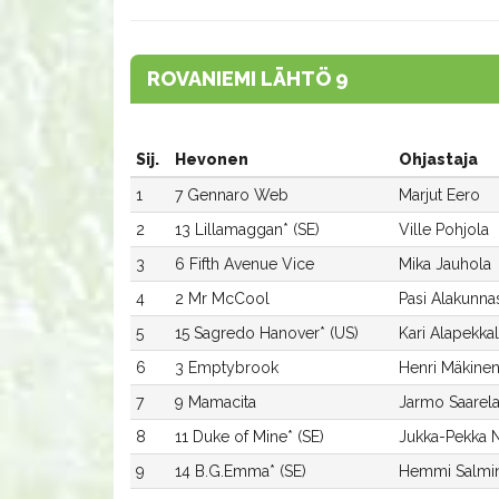
ROVANIEMI LÄHTÖ 9
Sij.
Hevonen
Ohjastaja
1
7 Gennaro Web
Marjut Eero
2
13 Lillamaggan* (SE)
Ville Pohjola
3
6 Fifth Avenue Vice
Mika Jauhola
4
2 Mr McCool
Pasi Alakunna
5
15 Sagredo Hanover* (US)
Kari Alapekka
6
3 Emptybrook
Henri Mäkine
7
9 Mamacita
Jarmo Saarel
8
11 Duke of Mine* (SE)
Jukka-Pekka 
9
14 B.G.Emma* (SE)
Hemmi Salmi