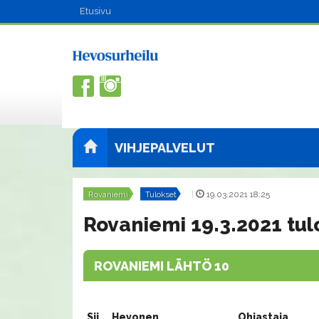
Etusivu
VIHJEPALVELUT
Rovaniemi
Tulokset
|
19.03.2021 18:25
Rovaniemi 19.3.2021 tul
ROVANIEMI LÄHTÖ 10
Sij.
Hevonen
Ohjastaja