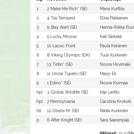
1
2 Make Me Rich* (SE)
Maria Kurttila
2
4 Tiia Tempest
Elina Pakkanen
3
9 Stay Alert (SE)
Henna-Riikka Puo
4
5 Lucky Moose
Kati Särkelä
5
10 Lassic Point
Paula Keränen
6
8 Viking Olympic (DK)
Tuuli Kurkinen
7
13 Tintin* (SE)
Noora Hirvimäki
8
11 Uncle Tupelo (SE)
Marjo Ek
9
1 Edino* (SE)
Noora Kivimaa
hpl
3 Global Wildlife (SE)
Iida Lantto
hpl
7 Pennsylvania
Carolina Krokvik
hll
12 Obelix M. (SE)
Nikita Kurkinen
p
6 After Knight (SE)
Sara Saarenpää
Väliajat:
21.0/Mak