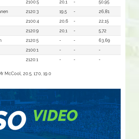
2100:5
20,1
-
50,95
anen
2120:3
19,5
-
26,81
2100:4
20,6
-
22,15
2120:9
20,1
-
5,72
n
2120:5
-
-
63,69
2100:1
-
-
-
2120:1
-
-
-
 McCool, 20.5, 17.0, 19.0