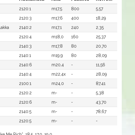
2120:1
m17,5
800
5,57
2120:3
m17,6
400
18,29
lakka
2140:2
m17,1
240
2,35
2120:4
m18,0
160
25,37
2140:3
m17,8
80
20,70
2140:1
m19,9
80
28,09
2140:6
m20,4
-
11,56
2140:4
m22,4x
-
28,09
2100:1
m24,0
-
87,41
2120:2
m-
-
5,38
2120:6
m-
-
43,70
2140:5
m-
-
78,67
2120:5
m-
-
-
e Me Rich*, 18.5, 17.0, 19.0