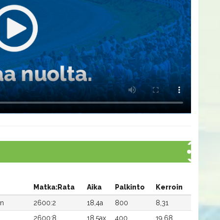
Matka:Rata
Aika
Palkinto
Kerroin
en
2600:2
18,4a
800
8,31
2600:8
18,5ax
400
19,68