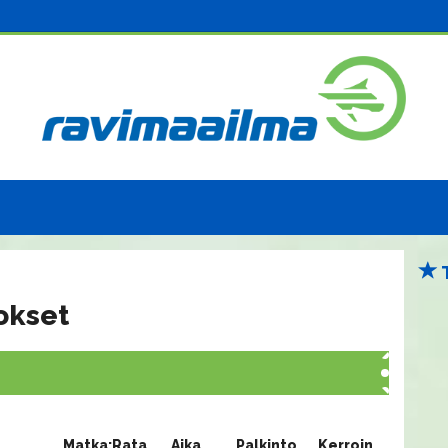
okset
Matka:Rata
Aika
Palkinto
Kerroin