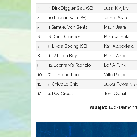
3
3 Dirk Diggler Sisu (SE)
Jussi Kivijärvi
4
10 Love in Vain (SE)
Jarmo Saarela
5
1 Samuel Von Bentz
Mauri Jaara
6
6 Don Defender
Mika Jauhola
7
9 Like a Boeing (SE)
Kari Alapekkala
8
11 Vilsson Boy
Martti Aikio
9
12 Leemark's Fabrizio
Leif A Flink
10
7 Diamond Lord
Ville Pohjola
11
5 Chicotte Chic
Jukka-Pekka Nis
12
4 Day Credit
Toni Granath
Väliajat:
14.0/Diamond L