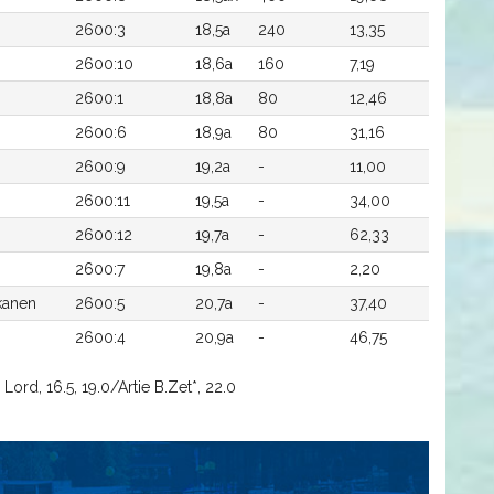
2600:3
18,5a
240
13,35
2600:10
18,6a
160
7,19
2600:1
18,8a
80
12,46
2600:6
18,9a
80
31,16
2600:9
19,2a
-
11,00
2600:11
19,5a
-
34,00
2600:12
19,7a
-
62,33
2600:7
19,8a
-
2,20
kanen
2600:5
20,7a
-
37,40
2600:4
20,9a
-
46,75
ord, 16.5, 19.0/Artie B.Zet*, 22.0