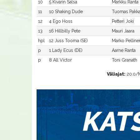
10
5 Kivarin Salsa
Markku Ranta
11
10 Shaking Dude
Tuomas Pakk
12
4 Ego Hoss
Petteri Joki
13
16 Hillbilly Pete
Mauri Jaara
hpl
12 Juss Tooma (SE)
Marko Pelline
p
1 Lady Ecus (DE)
Aarne Ranta
p
8 All Victor
Toni Granath
Väliajat:
20.0/Mr