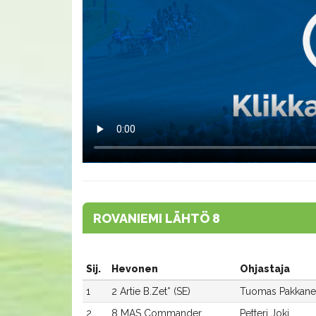
ROVANIEMI LÄHTÖ 8
Sij.
Hevonen
Ohjastaja
1
2 Artie B.Zet* (SE)
Tuomas Pakkan
2
8 MAS Commander
Petteri Joki