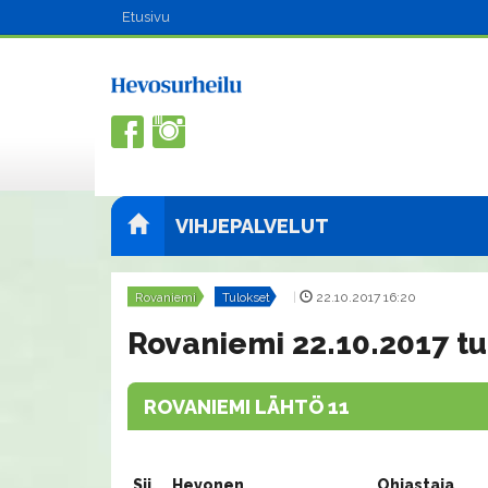
Etusivu
VIHJEPALVELUT
Rovaniemi
Tulokset
|
22.10.2017 16:20
Rovaniemi 22.10.2017 tu
ROVANIEMI LÄHTÖ 11
Sij.
Hevonen
Ohjastaja