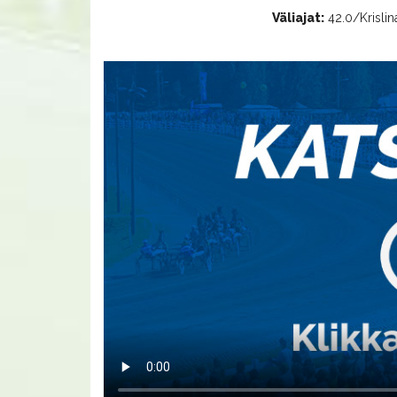
Väliajat:
42.0/Krislin