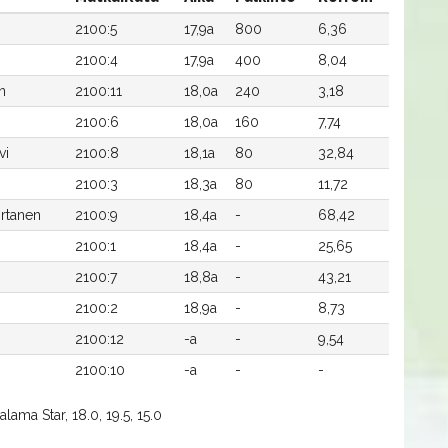
2100:5
17,9a
800
6,36
n
2100:4
17,9a
400
8,04
n
2100:11
18,0a
240
3,18
2100:6
18,0a
160
7,74
vi
2100:8
18,1a
80
32,84
2100:3
18,3a
80
11,72
irtanen
2100:9
18,4a
-
68,42
2100:1
18,4a
-
25,65
2100:7
18,8a
-
43,21
2100:2
18,9a
-
8,73
2100:12
-a
-
9,54
2100:10
-a
-
-
lama Star, 18.0, 19.5, 15.0