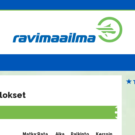
lokset
Matka:Rata
Aika
Palkinto
Kerroin