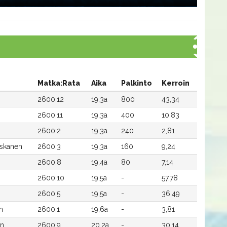
Matka:Rata
Aika
Palkinto
Kerroin
2600:12
19,3a
800
43,34
2600:11
19,3a
400
10,83
2600:2
19,3a
240
2,81
iskanen
2600:3
19,3a
160
9,24
2600:8
19,4a
80
7,14
2600:10
19,5a
-
57,78
2600:5
19,5a
-
36,49
n
2600:1
19,6a
-
3,81
en
2600:9
20,2a
-
30,14