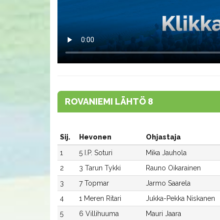
ROVANIEMI LÄHTÖ 8
Sij.
Hevonen
Ohjastaja
1
5 I.P. Soturi
Mika Jauhola
2
3 Tarun Tykki
Rauno Oikarainen
3
7 Topmar
Jarmo Saarela
4
1 Meren Ritari
Jukka-Pekka Niskanen
5
6 Villihuuma
Mauri Jaara