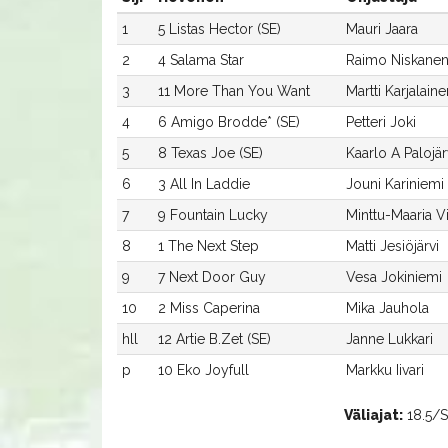
1
5 Listas Hector (SE)
Mauri Jaara
2
4 Salama Star
Raimo Niskane
3
11 More Than You Want
Martti Karjalaine
4
6 Amigo Brodde* (SE)
Petteri Joki
5
8 Texas Joe (SE)
Kaarlo A Palojär
6
3 All In Laddie
Jouni Kariniemi
7
9 Fountain Lucky
Minttu-Maaria V
8
1 The Next Step
Matti Jesiöjärvi
9
7 Next Door Guy
Vesa Jokiniemi
10
2 Miss Caperina
Mika Jauhola
hll
12 Artie B.Zet (SE)
Janne Lukkari
p
10 Eko Joyfull
Markku Iivari
Väliajat:
18.5/Sa