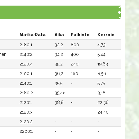
Matka:Rata
Aika
Palkinto
Kerroin
2180:1
32,2
800
4,73
nen
2140:2
34,2
400
5,44
2120:4
35,2
240
19,63
2100:1
36,2
160
8,56
2140:1
35,5
-
5,75
2180:2
35,4x
-
3,18
2120:1
38,8
-
22,36
2120:3
-
-
24,40
2120:2
-
-
-
2200:1
-
-
-