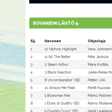
ROVANIEMI LÄHTÖ 9
Sij.
Hevonen
Ohjastaja
1
12 Hiphop Highlight
Vesa Jokiniemi
2
11 All The Better
Mika Jauhola
3
2 Steam Arthur
Maria Kurttila
4
3 Black Reaction
Jukka-Pekka N
5
8 Uncomparable* (SE)
Petteri Joki
6
10 Amaze Me Peak
Pentti Kuusela
7
5 Bluesman Pee
Marko Pellinen
8
1 Elvira di Quattro (SE)
Raimo Niskane
9
9 Double Cross* (SE)
Heidi Laukkan