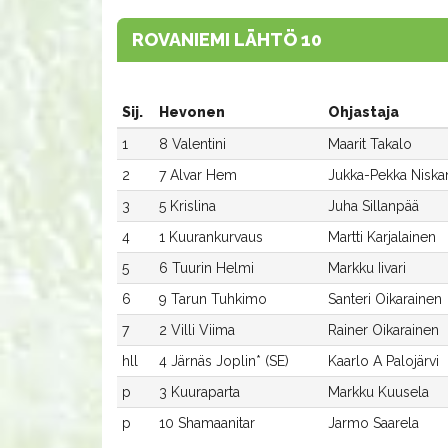
ROVANIEMI LÄHTÖ 10
Sij.
Hevonen
Ohjastaja
1
8 Valentini
Maarit Takalo
2
7 Alvar Hem
Jukka-Pekka Niska
3
5 Krislina
Juha Sillanpää
4
1 Kuurankurvaus
Martti Karjalainen
5
6 Tuurin Helmi
Markku Iivari
6
9 Tarun Tuhkimo
Santeri Oikarainen
7
2 Villi Viima
Rainer Oikarainen
hll
4 Järnäs Joplin* (SE)
Kaarlo A Palojärvi
p
3 Kuuraparta
Markku Kuusela
p
10 Shamaanitar
Jarmo Saarela