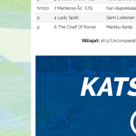
hml10
7 Mantesse Ås* (US)
Kari Alapekkala
p
4 Lady Spell
Sami Lokkinen
p
6 The Chief Of Rome
Markku Ranta
Väliajat:
16.5/Uncomparable