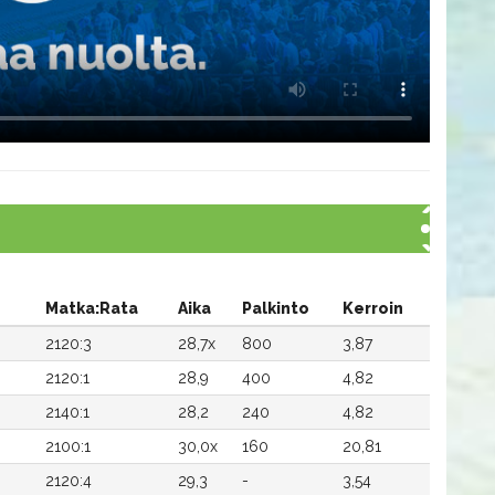
Matka:Rata
Aika
Palkinto
Kerroin
2120:3
28,7x
800
3,87
2120:1
28,9
400
4,82
2140:1
28,2
240
4,82
2100:1
30,0x
160
20,81
2120:4
29,3
-
3,54