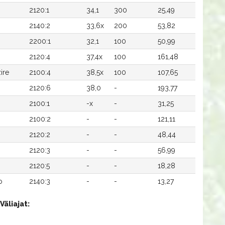
2120:1
34,1
300
25,49
2140:2
33,6x
200
53,82
2200:1
32,1
100
50,99
2120:4
37,4x
100
161,48
ire
2100:4
38,5x
100
107,65
2120:6
38,0
-
193,77
2100:1
-x
-
31,25
2100:2
-
-
121,11
2120:2
-
-
48,44
2120:3
-
-
56,99
2120:5
-
-
18,28
o
2140:3
-
-
13,27
Väliajat: