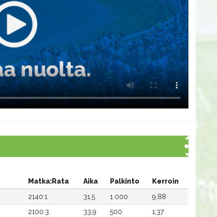
Matka:Rata
Aika
Palkinto
Kerroin
2140:1
31,5
1 000
9,88
2100:3
33,9
500
1,37