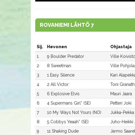
ROVANIEMI LÄHTÖ 7
Sij.
Hevonen
Ohjastaja
1
9 Boulder Predator
Ville Koivist
2
8 Sweetman
Ville Pohjola
3
1 Easy Silence
Kari Alapekk
4
2 All Victor
Toni Granath
5
6 Explosive Elvis
Mauri Jaara
6
4 Supermans Girl* (SE)
Petteri Joki
7
10 My Ways Not Yours (NO)
Jukka-Pekka
8
5 Cobbys Yeaah* (SE)
Juho-Heikki
9
11 Shaking Dude
Jarmo Saare