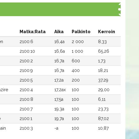
Matka:Rata
Aika
Palkinto
Kerroin
en
2100:6
16,4a
2 000
8,33
2100:10
16,6a
1 000
65,26
2100:2
16,7a
600
1,73
2100:9
16,7a
400
18,21
2100:5
17,2a
200
37,29
zire
2100:4
17,2ax
100
29,00
2100:8
17,5a
100
6,11
2100:7
19,3a
100
23,73
e
2100:1
19,7a
100
87,02
ain
2100:3
-a
100
10,87