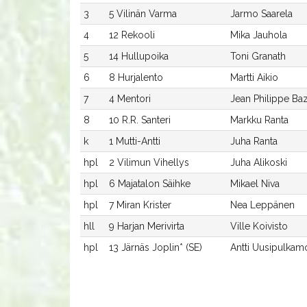
3
5 Vilinän Varma
Jarmo Saarela
4
12 Rekooli
Mika Jauhola
5
14 Hullupoika
Toni Granath
6
8 Hurjalento
Martti Aikio
7
4 Mentori
Jean Philippe Baz
8
10 R.R. Santeri
Markku Ranta
k
1 Mutti-Antti
Juha Ranta
hpl
2 Vilimun Vihellys
Juha Alikoski
hpl
6 Majatalon Säihke
Mikael Niva
hpl
7 Miran Krister
Nea Leppänen
hll
9 Harjan Merivirta
Ville Koivisto
hpl
13 Järnäs Joplin* (SE)
Antti Uusipulkam