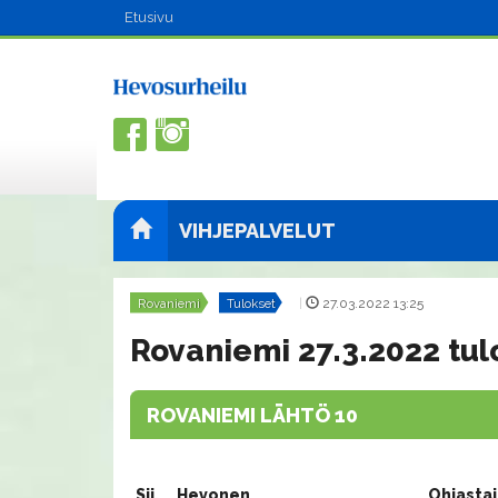
Etusivu
VIHJEPALVELUT
Rovaniemi
Tulokset
|
27.03.2022 13:25
Rovaniemi 27.3.2022 tul
ROVANIEMI LÄHTÖ 10
Sij.
Hevonen
Ohjasta