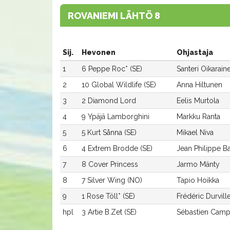
ROVANIEMI LÄHTÖ 8
Sij.
Hevonen
Ohjastaja
1
6 Peppe Roc* (SE)
Santeri Oikarain
2
10 Global Wildlife (SE)
Anna Hiltunen
3
2 Diamond Lord
Eelis Murtola
4
9 Ypäjä Lamborghini
Markku Ranta
5
5 Kurt Sånna (SE)
Mikael Niva
6
4 Extrem Brodde (SE)
Jean Philippe Ba
7
8 Cover Princess
Jarmo Mänty
8
7 Silver Wing (NO)
Tapio Hoikka
9
1 Rose Töll* (SE)
Frédéric Durvill
hpl
3 Artie B.Zet (SE)
Sébastien Camp