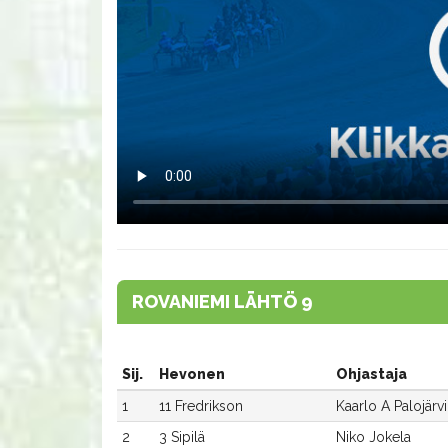
ROVANIEMI LÄHTÖ 9
Sij.
Hevonen
Ohjastaja
1
11 Fredrikson
Kaarlo A Palojärvi
2
3 Sipilä
Niko Jokela