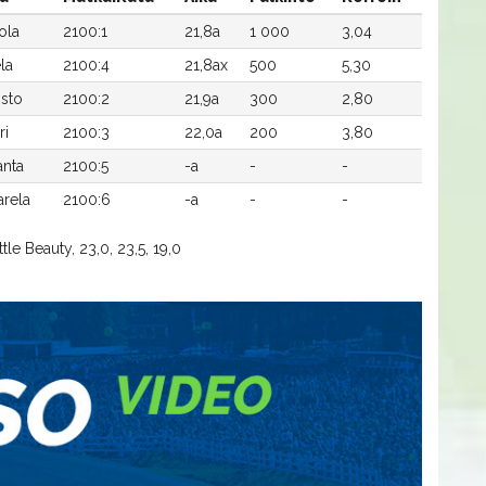
ola
2100:1
21,8a
1 000
3,04
la
2100:4
21,8ax
500
5,30
isto
2100:2
21,9a
300
2,80
ri
2100:3
22,0a
200
3,80
anta
2100:5
-a
-
-
rela
2100:6
-a
-
-
tle Beauty, 23,0, 23,5, 19,0