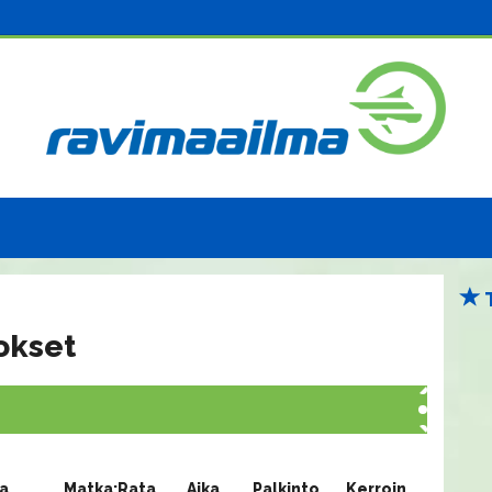
okset
ja
Matka:Rata
Aika
Palkinto
Kerroin