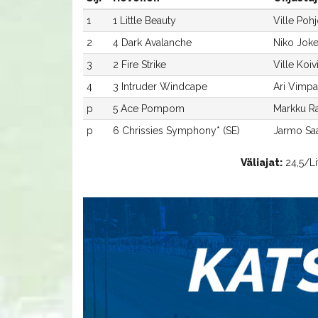
1
1 Little Beauty
Ville Pohj
2
4 Dark Avalanche
Niko Joke
3
2 Fire Strike
Ville Koiv
4
3 Intruder Windcape
Ari Vimpa
p
5 Ace Pompom
Markku R
p
6 Chrissies Symphony* (SE)
Jarmo Saa
Väliajat:
24,5/Lit