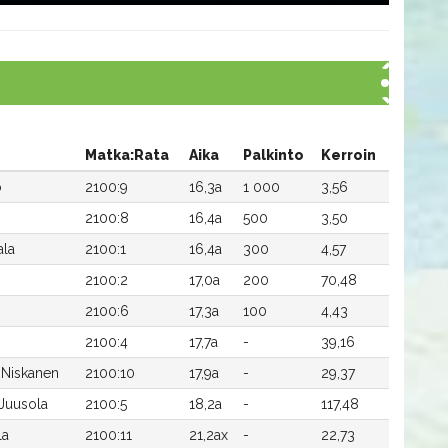
Matka:Rata
Aika
Palkinto
Kerroin
o
2100:9
16,3a
1 000
3,56
2100:8
16,4a
500
3,50
ala
2100:1
16,4a
300
4,57
2100:2
17,0a
200
70,48
2100:6
17,3a
100
4,43
2100:4
17,7a
-
39,16
 Niskanen
2100:10
17,9a
-
29,37
 Juusola
2100:5
18,2a
-
117,48
la
2100:11
21,2ax
-
22,73