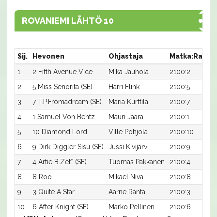
ROVANIEMI LÄHTÖ 10
Sij.
Hevonen
Ohjastaja
Matka:Rata
1
2 Fifth Avenue Vice
Mika Jauhola
2100:2
2
5 Miss Senorita (SE)
Harri Flink
2100:5
3
7 T.P.Fromadream (SE)
Maria Kurttila
2100:7
4
1 Samuel Von Bentz
Mauri Jaara
2100:1
5
10 Diamond Lord
Ville Pohjola
2100:10
6
9 Dirk Diggler Sisu (SE)
Jussi Kivijärvi
2100:9
7
4 Artie B.Zet* (SE)
Tuomas Pakkanen
2100:4
8
8 Roo
Mikael Niva
2100:8
9
3 Quite A Star
Aarne Ranta
2100:3
10
6 After Knight (SE)
Marko Pellinen
2100:6