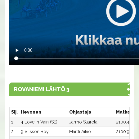
ROVANIEMI LÄHTÖ 3
Sij.
Hevonen
Ohjastaja
Matka:Ra
1
4 Love in Vain (SE)
Jarmo Saarela
2100:4
2
9 Vilsson Boy
Martti Aikio
2100:9