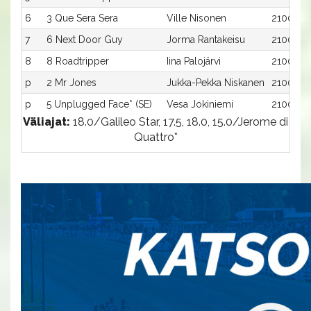
6
3 Que Sera Sera
Ville Nisonen
2100:3
7
6 Next Door Guy
Jorma Rantakeisu
2100:6
8
8 Roadtripper
Iina Palojärvi
2100:8
p
2 Mr Jones
Jukka-Pekka Niskanen
2100:2
p
5 Unplugged Face* (SE)
Vesa Jokiniemi
2100:5
Väliajat:
18.0/Galileo Star, 17.5, 18.0, 15.0/Jerome di
Quattro*