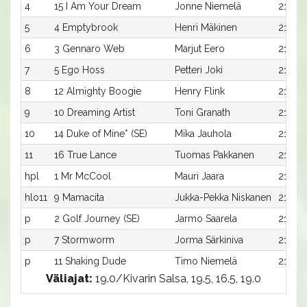
4
15 I Am Your Dream
Jonne Niemelä
2120:
5
4 Emptybrook
Henri Mäkinen
2100:
6
3 Gennaro Web
Marjut Eero
2100:
7
5 Ego Hoss
Petteri Joki
2100:5
8
12 Almighty Boogie
Henry Flink
2120:5
9
10 Dreaming Artist
Toni Granath
2120:3
10
14 Duke of Mine* (SE)
Mika Jauhola
2120:7
11
16 True Lance
Tuomas Pakkanen
2120:9
hpl
1 Mr McCool
Mauri Jaara
2100:1
hlo11
9 Mamacita
Jukka-Pekka Niskanen
2120:2
p
2 Golf Journey (SE)
Jarmo Saarela
2100:
p
7 Stormworm
Jorma Särkiniva
2100:7
p
11 Shaking Dude
Timo Niemelä
2120:4
Väliajat:
19.0/Kivarin Salsa, 19.5, 16.5, 19.0