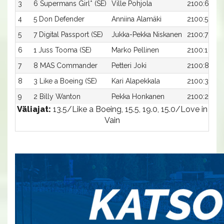
3
6 Supermans Girl* (SE)
Ville Pohjola
2100:6
4
5 Don Defender
Anniina Alamäki
2100:5
5
7 Digital Passport (SE)
Jukka-Pekka Niskanen
2100:7
6
1 Juss Tooma (SE)
Marko Pellinen
2100:1
7
8 MAS Commander
Petteri Joki
2100:8
8
3 Like a Boeing (SE)
Kari Alapekkala
2100:3
9
2 Billy Wanton
Pekka Honkanen
2100:2
Väliajat:
13.5/Like a Boeing, 15.5, 19.0, 15.0/Love in
Vain