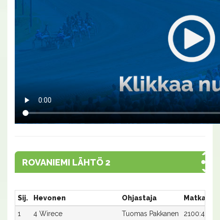
ROVANIEMI LÄHTÖ 2
Sij.
Hevonen
Ohjastaja
Matka:Ra
1
4 Wirece
Tuomas Pakkanen
2100:4