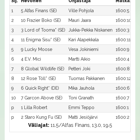
Sij.
Hevonen
Ohjastaja
Matka:Rat
1
5 Alfas Finans (SE)
Ville Pohjola
1600:5
2
10 Frazier Boko (SE)
Mauri Jaara
1600:10
3
3 Lord of Tooma* (SE)
Jukka-Pekka Niskanen
1600:3
4
11 Enigma Sisu* (SE)
Kari Alapekkala
1600:11
5
9 Lucky Moose
Vesa Jokiniemi
1600:9
6
4 E.V. Mici
Martti Aikio
1600:4
7
8 Global Wildlife (SE)
Petteri Joki
1600:8
8
12 Rose Töll* (SE)
Tuomas Pakkanen
1600:12
9
6 Quick Right* (DE)
Mika Jauhola
1600:6
10
7 Garcon Above (SE)
Toni Granath
1600:7
p
1 Lilla Robert
Emmi Teppo
1600:1
p
2 Staro Kung Fu (SE)
Matti Jesiöjärvi
1600:2
Väliajat:
11.5/Alfas Finans, 13.0, 19.5