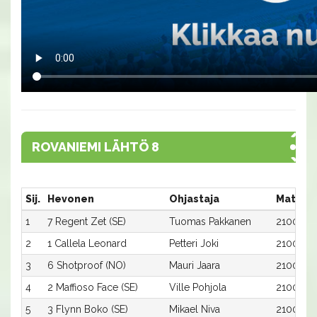
ROVANIEMI LÄHTÖ 8
Sij.
Hevonen
Ohjastaja
Matka:
1
7 Regent Zet (SE)
Tuomas Pakkanen
2100:7
2
1 Callela Leonard
Petteri Joki
2100:1
3
6 Shotproof (NO)
Mauri Jaara
2100:6
4
2 Maffioso Face (SE)
Ville Pohjola
2100:2
5
3 Flynn Boko (SE)
Mikael Niva
2100:3