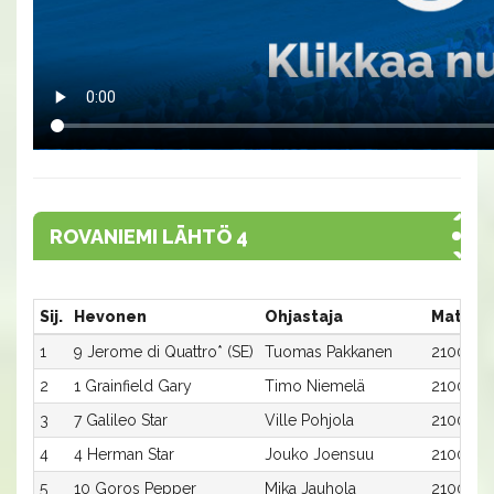
ROVANIEMI LÄHTÖ 4
Sij.
Hevonen
Ohjastaja
Matka:
1
9 Jerome di Quattro* (SE)
Tuomas Pakkanen
2100:9
2
1 Grainfield Gary
Timo Niemelä
2100:1
3
7 Galileo Star
Ville Pohjola
2100:7
4
4 Herman Star
Jouko Joensuu
2100:4
5
10 Goros Pepper
Mika Jauhola
2100:10