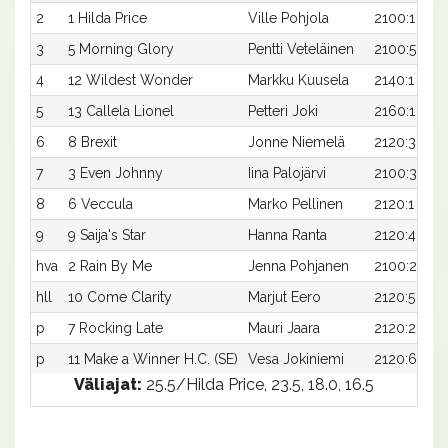
2
1 Hilda Price
Ville Pohjola
2100:1
3
5 Morning Glory
Pentti Veteläinen
2100:5
4
12 Wildest Wonder
Markku Kuusela
2140:1
5
13 Callela Lionel
Petteri Joki
2160:1
6
8 Brexit
Jonne Niemelä
2120:3
7
3 Even Johnny
Iina Palojärvi
2100:3
8
6 Veccula
Marko Pellinen
2120:1
9
9 Saija's Star
Hanna Ranta
2120:4
hva
2 Rain By Me
Jenna Pohjanen
2100:2
hll
10 Come Clarity
Marjut Eero
2120:5
p
7 Rocking Late
Mauri Jaara
2120:2
p
11 Make a Winner H.C. (SE)
Vesa Jokiniemi
2120:6
Väliajat:
25.5/Hilda Price, 23.5, 18.0, 16.5