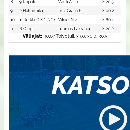
8
9 Rojaali
Martti Aikio
2120:5
9
2 Hullupoika
Toni Granath
2100:2
10
11 Jerkla O.K.* (NO)
Mikael Niva
2160:1
p
6 Oleg
Tuomas Pakkanen
2120:2
Väliajat:
30.0/Toivotuli, 33.0, 30.0, 30.5