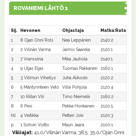
ROVANIEMI LÄHTÖ 1
Sij.
Hevonen
Ohjastaja
Matka:Rata
Aik
1
8 Ojan Onni Rols
Nea Leppänen
2140:2
34,
2
2 Vilinän Varma
Jarmo Saarela
2120:1
35,
3
7 Vranssiina
Mika Jauhola
2140:1
36,
4
9 Uljas Eljas
Tuomas Pakkanen
2160:1
35,
5
3 Vilimun Vihellys
Juha Alikoski
2120:2
37,
6
5 Mäntyrinteen Veto
Ville Pohjola
2120:4
38,
7
10 Rillan Vili
Timo Niemelä
2160:2
36,
8
6 Pexi
Pekka Honkanen
2120:5
38,
hll
4 Veitikka
Petteri Joki
2120:3
-
p
1 Sohvin Voitto
Mauri Jaara
2100:1
-
Väliajat:
41.0/Vilinän Varma, 38.5, 35.0/Ojan Onni