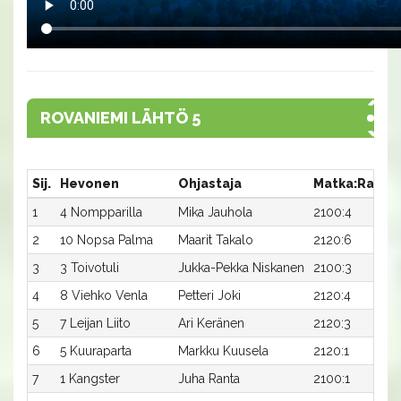
ROVANIEMI LÄHTÖ 5
Sij.
Hevonen
Ohjastaja
Matka:Rata
1
4 Nompparilla
Mika Jauhola
2100:4
2
10 Nopsa Palma
Maarit Takalo
2120:6
3
3 Toivotuli
Jukka-Pekka Niskanen
2100:3
4
8 Viehko Venla
Petteri Joki
2120:4
5
7 Leijan Liito
Ari Keränen
2120:3
6
5 Kuuraparta
Markku Kuusela
2120:1
7
1 Kangster
Juha Ranta
2100:1