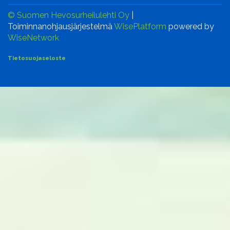
© Suomen Hevosurheilulehti Oy
|
Toiminnanohjausjärjestelmä
WisePlatform
powered by
WiseNetwork
Tietosuojaseloste