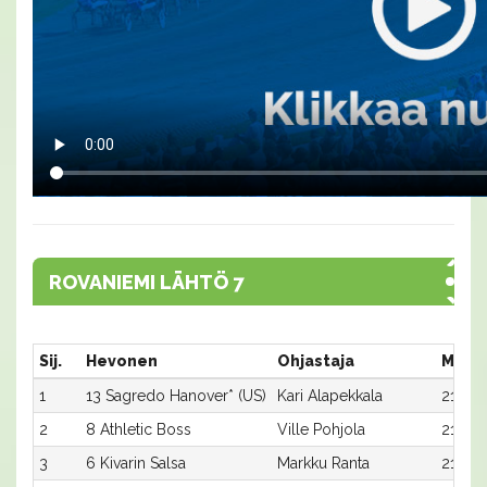
ROVANIEMI LÄHTÖ 7
Sij.
Hevonen
Ohjastaja
Matka
1
13 Sagredo Hanover* (US)
Kari Alapekkala
2120:
2
8 Athletic Boss
Ville Pohjola
2120:1
3
6 Kivarin Salsa
Markku Ranta
2100: