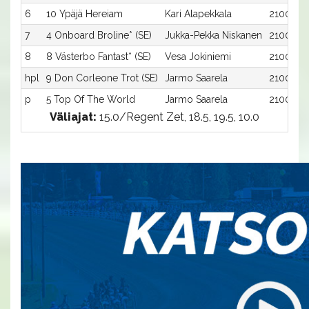
6
10 Ypäjä Hereiam
Kari Alapekkala
2100:10
7
4 Onboard Broline* (SE)
Jukka-Pekka Niskanen
2100:4
8
8 Västerbo Fantast* (SE)
Vesa Jokiniemi
2100:8
hpl
9 Don Corleone Trot (SE)
Jarmo Saarela
2100:9
p
5 Top Of The World
Jarmo Saarela
2100:5
Väliajat:
15.0/Regent Zet, 18.5, 19.5, 10.0