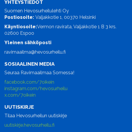
YHTEYSTIEDOT
Suomen Hevosurheilulehti Oy
Postiosoite:
Valjakkotie 1, 00370 Helsinki
Käyntiosoite:
Vermon ravirata, Valjakkotie 1 B 3 krs.
02600 Espoo
Yleinen sähköposti
ravimaailma@hevosurheilu.fi
SOSIAALINEN MEDIA
Seuraa Ravimaailmaa Somessa!
facebook.com/7oikein
instagram.com/hevosurheilu
x.com/7oikein
UUTISKIRJE
Tilaa Hevosurheilun uutiskirje
uutiskirje.hevosurheilu.fi