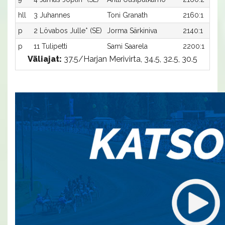
hll
3 Juhannes
Toni Granath
2160:1
p
2 Lövabos Julle* (SE)
Jorma Särkiniva
2140:1
p
11 Tulipetti
Sami Saarela
2200:1
Väliajat:
37.5/Harjan Merivirta, 34.5, 32.5, 30.5