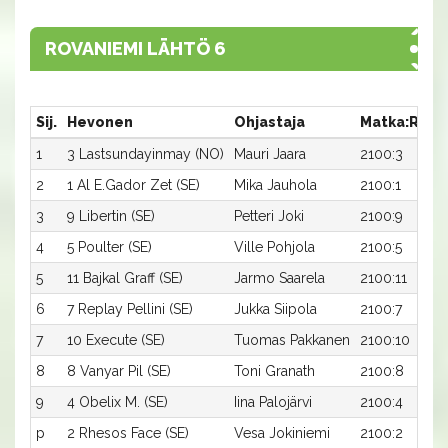
ROVANIEMI LÄHTÖ 6
Sij.
Hevonen
Ohjastaja
Matka:Rata
1
3 Lastsundayinmay (NO)
Mauri Jaara
2100:3
2
1 Al E.Gador Zet (SE)
Mika Jauhola
2100:1
3
9 Libertin (SE)
Petteri Joki
2100:9
4
5 Poulter (SE)
Ville Pohjola
2100:5
5
11 Bajkal Graff (SE)
Jarmo Saarela
2100:11
6
7 Replay Pellini (SE)
Jukka Siipola
2100:7
7
10 Execute (SE)
Tuomas Pakkanen
2100:10
8
8 Vanyar Pil (SE)
Toni Granath
2100:8
9
4 Obelix M. (SE)
Iina Palojärvi
2100:4
p
2 Rhesos Face (SE)
Vesa Jokiniemi
2100:2