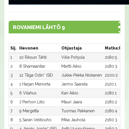
ROVANIEMI LÄHTÖ 9
Sij.
Hevonen
Ohjastaja
Matka:Rata
1
10 Riksun Tähti
Ville Pohjola
2180:5
2
8 Shamaanitar
Martti Aikio
2180:3
3
12 Tåga Odin* (SE)
Jukka-Pekka Niskanen
2200:2
4
1 Harjan Merivirta
Jarmo Saarela
2120:1
5
6 Vilahus
Kari Aikio
2180:1
6
7 Perhon Liito
Mauri Jaara
2180:2
7
9 Margetta
Tuomas Pakkanen
2180:4
8
5 Saran Velitouho
Mika Jauhola
2160:3
9
4 Järnäs Joplin* (SE)
Antti Uusipulkamo
2160:2