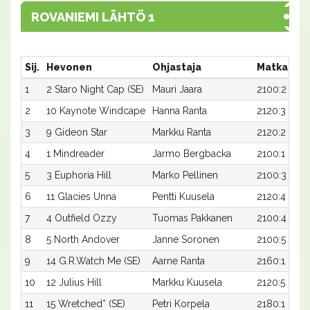
ROVANIEMI LÄHTÖ 1
Sij.
Hevonen
Ohjastaja
Matka:Rat
1
2 Staro Night Cap (SE)
Mauri Jaara
2100:2
2
10 Kaynote Windcape
Hanna Ranta
2120:3
3
9 Gideon Star
Markku Ranta
2120:2
4
1 Mindreader
Jarmo Bergbacka
2100:1
5
3 Euphoria Hill
Marko Pellinen
2100:3
6
11 Glacies Unna
Pentti Kuusela
2120:4
7
4 Outfield Ozzy
Tuomas Pakkanen
2100:4
8
5 North Andover
Janne Soronen
2100:5
9
14 G.R.Watch Me (SE)
Aarne Ranta
2160:1
10
12 Julius Hill
Markku Kuusela
2120:5
11
15 Wretched* (SE)
Petri Korpela
2180:1