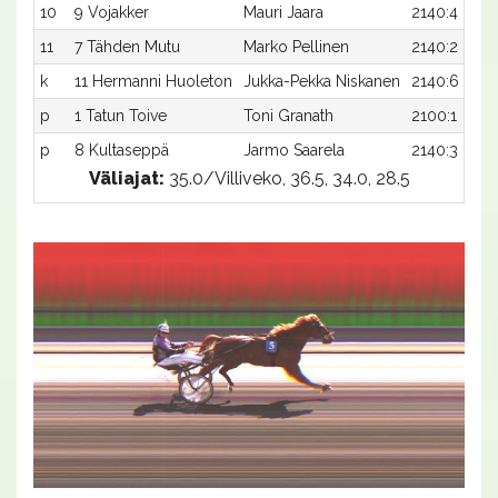
10
9 Vojakker
Mauri Jaara
2140:4
11
7 Tähden Mutu
Marko Pellinen
2140:2
k
11 Hermanni Huoleton
Jukka-Pekka Niskanen
2140:6
p
1 Tatun Toive
Toni Granath
2100:1
p
8 Kultaseppä
Jarmo Saarela
2140:3
Väliajat:
35.0/Villiveko, 36.5, 34.0, 28.5