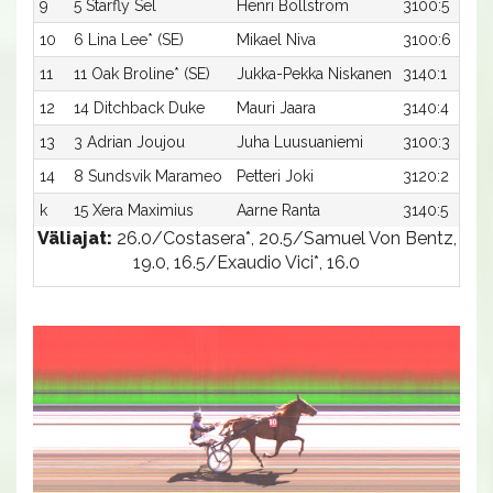
9
5 Starfly Sel
Henri Bollström
3100:5
10
6 Lina Lee* (SE)
Mikael Niva
3100:6
11
11 Oak Broline* (SE)
Jukka-Pekka Niskanen
3140:1
12
14 Ditchback Duke
Mauri Jaara
3140:4
13
3 Adrian Joujou
Juha Luusuaniemi
3100:3
14
8 Sundsvik Marameo
Petteri Joki
3120:2
k
15 Xera Maximius
Aarne Ranta
3140:5
Väliajat:
26.0/Costasera*, 20.5/Samuel Von Bentz,
19.0, 16.5/Exaudio Vici*, 16.0