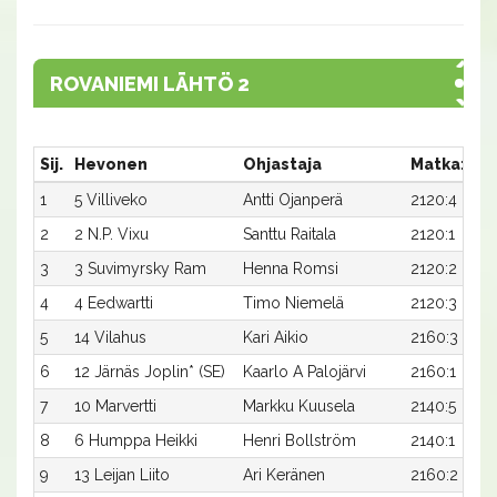
ROVANIEMI LÄHTÖ 2
Sij.
Hevonen
Ohjastaja
Matka:Rat
1
5 Villiveko
Antti Ojanperä
2120:4
2
2 N.P. Vixu
Santtu Raitala
2120:1
3
3 Suvimyrsky Ram
Henna Romsi
2120:2
4
4 Eedwartti
Timo Niemelä
2120:3
5
14 Vilahus
Kari Aikio
2160:3
6
12 Järnäs Joplin* (SE)
Kaarlo A Palojärvi
2160:1
7
10 Marvertti
Markku Kuusela
2140:5
8
6 Humppa Heikki
Henri Bollström
2140:1
9
13 Leijan Liito
Ari Keränen
2160:2