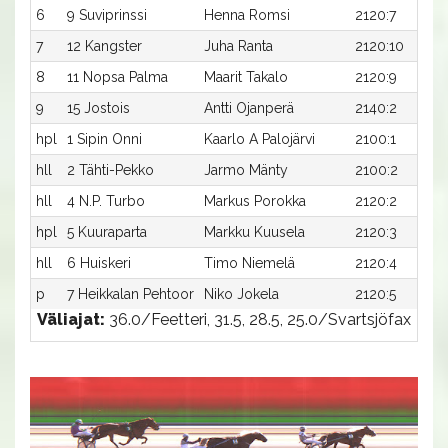
6
9 Suviprinssi
Henna Romsi
2120:7
7
12 Kangster
Juha Ranta
2120:10
8
11 Nopsa Palma
Maarit Takalo
2120:9
9
15 Jostois
Antti Ojanperä
2140:2
hpl
1 Sipin Onni
Kaarlo A Palojärvi
2100:1
hll
2 Tähti-Pekko
Jarmo Mänty
2100:2
hll
4 N.P. Turbo
Markus Porokka
2120:2
hpl
5 Kuuraparta
Markku Kuusela
2120:3
hll
6 Huiskeri
Timo Niemelä
2120:4
p
7 Heikkalan Pehtoor
Niko Jokela
2120:5
Väliajat:
36.0/Feetteri, 31.5, 28.5, 25.0/Svartsjöfax