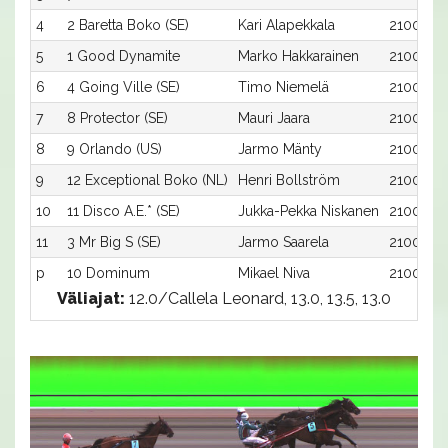
4
2 Baretta Boko (SE)
Kari Alapekkala
2100:2
5
1 Good Dynamite
Marko Hakkarainen
2100:1
6
4 Going Ville (SE)
Timo Niemelä
2100:4
7
8 Protector (SE)
Mauri Jaara
2100:8
8
9 Orlando (US)
Jarmo Mänty
2100:9
9
12 Exceptional Boko (NL)
Henri Bollström
2100:12
10
11 Disco A.E.* (SE)
Jukka-Pekka Niskanen
2100:11
11
3 Mr Big S (SE)
Jarmo Saarela
2100:3
p
10 Dominum
Mikael Niva
2100:10
Väliajat:
12.0/Callela Leonard, 13.0, 13.5, 13.0