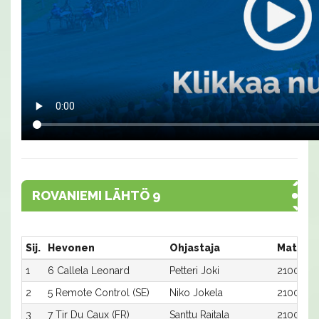
ROVANIEMI LÄHTÖ 9
Sij.
Hevonen
Ohjastaja
Matka:R
1
6 Callela Leonard
Petteri Joki
2100:6
2
5 Remote Control (SE)
Niko Jokela
2100:5
3
7 Tir Du Caux (FR)
Santtu Raitala
2100:7