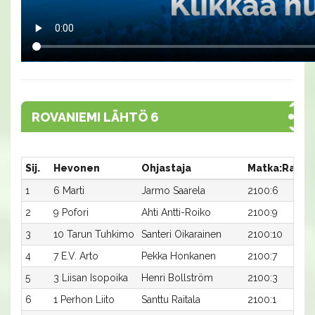
ROVANIEMI LÄHTÖ 6
Sij.
Hevonen
Ohjastaja
Matka:Rata
1
6 Marti
Jarmo Saarela
2100:6
2
9 Pofori
Ahti Antti-Roiko
2100:9
3
10 Tarun Tuhkimo
Santeri Oikarainen
2100:10
4
7 E.V. Arto
Pekka Honkanen
2100:7
5
3 Liisan Isopoika
Henri Bollström
2100:3
6
1 Perhon Liito
Santtu Raitala
2100:1