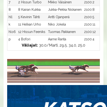
7
2 Hissun Turbo
Mikko Väisänen
2100:2
8
8 Kairan Kukka
Jukka-Pekka Niskanen
2100:8
hll
5 Kevinin Tähti
Antti Ojanperä
2100:5
k
11 Helkan Urho
Niko Jokela
2100:11
hlo6
12 Hissun Feeniks
Tuomas Pakkanen
2100:12
p
4 Bofori
Aarne Ranta
2100:4
Väliajat:
30.0/Marti, 29.5, 34.0, 25.0