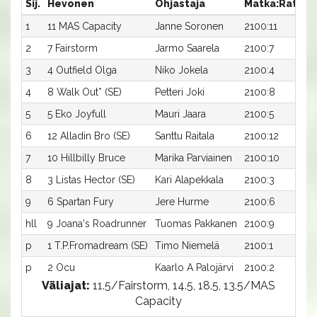
Sij.
Hevonen
Ohjastaja
Matka:Rata
A
1
11 MAS Capacity
Janne Soronen
2100:11
1
2
7 Fairstorm
Jarmo Saarela
2100:7
1
3
4 Outfield Olga
Niko Jokela
2100:4
1
4
8 Walk Out* (SE)
Petteri Joki
2100:8
1
5
5 Eko Joyfull
Mauri Jaara
2100:5
1
6
12 Alladin Bro (SE)
Santtu Raitala
2100:12
1
7
10 Hillbilly Bruce
Marika Parviainen
2100:10
1
8
3 Listas Hector (SE)
Kari Alapekkala
2100:3
1
9
6 Spartan Fury
Jere Hurme
2100:6
1
hll
9 Joana's Roadrunner
Tuomas Pakkanen
2100:9
-
p
1 T.P.Fromadream (SE)
Timo Niemelä
2100:1
-
p
2 Ocu
Kaarlo A Palojärvi
2100:2
-
Väliajat:
11.5/Fairstorm, 14.5, 18.5, 13.5/MAS
Capacity