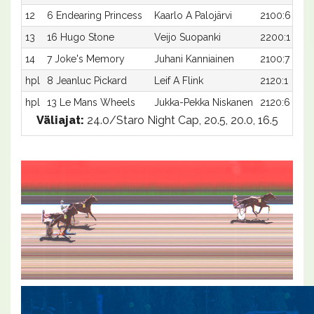
12
6 Endearing Princess
Kaarlo A Palojärvi
2100:6
13
16 Hugo Stone
Veijo Suopanki
2200:1
14
7 Joke's Memory
Juhani Kanniainen
2100:7
hpl
8 Jeanluc Pickard
Leif A Flink
2120:1
hpl
13 Le Mans Wheels
Jukka-Pekka Niskanen
2120:6
Väliajat:
24.0/Staro Night Cap, 20.5, 20.0, 16.5