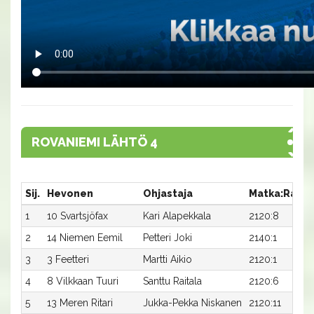
ROVANIEMI LÄHTÖ 4
Sij.
Hevonen
Ohjastaja
Matka:Rata
1
10 Svartsjöfax
Kari Alapekkala
2120:8
2
14 Niemen Eemil
Petteri Joki
2140:1
3
3 Feetteri
Martti Aikio
2120:1
4
8 Vilkkaan Tuuri
Santtu Raitala
2120:6
5
13 Meren Ritari
Jukka-Pekka Niskanen
2120:11