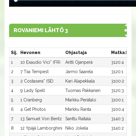
ROVANIEMI LÄHTÖ 3
Sij.
Hevonen
Ohjastaja
Matka:Rat
1
10 Exaudio Vici* (FR)
Antti Ojanperä
3120:4
2
7 Tiia Tempest
Jarmo Saarela
3120:1
3
2 Costasera* (SE)
Kari Alapekkala
3100:2
4
9 Lady Spell
Tuomas Pakkanen
3120:3
5
1 Cranberg
Markku Perätalo
3100:1
6
4 Get Photos
Markku Ranta
3100:4
7
13 Samuel Von Bentz
Santtu Raitala
3140:3
8
12 Ypäjä Lamborghini
Niko Jokela
3140:2