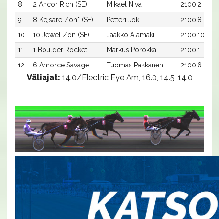
8
2 Ancor Rich (SE)
Mikael Niva
2100:2
9
8 Kejsare Zon* (SE)
Petteri Joki
2100:8
10
10 Jewel Zon (SE)
Jaakko Alamäki
2100:10
11
1 Boulder Rocket
Markus Porokka
2100:1
12
6 Amorce Savage
Tuomas Pakkanen
2100:6
Väliajat:
14.0/Electric Eye Am, 16.0, 14.5, 14.0