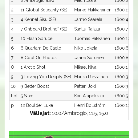
1
2 Ambrogio (DK)
Mauri Jaara
1600:2
2
11 Global Solidarity (SE)
Marko Hakkarainen
1600:11
3
4 Kennet Sisu (SE)
Jarmo Saarela
1600:4
4
7 Onboard Broline* (SE)
Santtu Raitala
1600:7
5
10 Flash Spruce
Tuomas Pakkanen
1600:10
6
6 Quartam De Caelo
Niko Jokela
1600:6
7
8 Cool On Photos
Janne Soronen
1600:8
8
1 Arctic Shot
Mikael Niva
1600:1
9
3 Loving You Deeply (SE)
Marika Parviainen
1600:3
10
9 Better Boost
Petteri Joki
1600:9
hpl
5 Saxoi
Kari Alapekkala
1600:5
p
12 Boulder Luke
Henri Bollström
1600:12
Väliajat:
10.0/Ambrogio, 11.5, 15.0