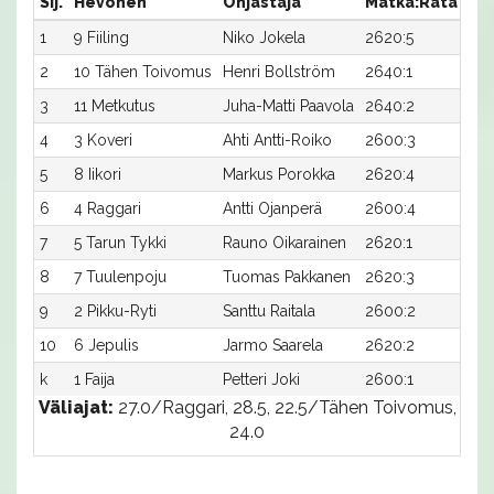
Sij.
Hevonen
Ohjastaja
Matka:Rata
Aik
1
9 Fiiling
Niko Jokela
2620:5
24,
2
10 Tähen Toivomus
Henri Bollström
2640:1
23,
3
11 Metkutus
Juha-Matti Paavola
2640:2
24,
4
3 Koveri
Ahti Antti-Roiko
2600:3
26,
5
8 Iikori
Markus Porokka
2620:4
26,
6
4 Raggari
Antti Ojanperä
2600:4
26,
7
5 Tarun Tykki
Rauno Oikarainen
2620:1
26,
8
7 Tuulenpoju
Tuomas Pakkanen
2620:3
26,
9
2 Pikku-Ryti
Santtu Raitala
2600:2
27,
10
6 Jepulis
Jarmo Saarela
2620:2
28,
k
1 Faija
Petteri Joki
2600:1
-x
Väliajat:
27.0/Raggari, 28.5, 22.5/Tähen Toivomus,
24.0