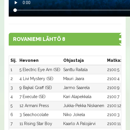
ROVANIEMI LÄHTÖ 8
Sij.
Hevonen
Ohjastaja
Matka:Rat
1
5 Electric Eye Am (SE)
Santtu Raitala
2100:5
2
4 Livi Mystery (SE)
Mauri Jaara
2100:4
3
9 Bajkal Graff (SE)
Jarmo Saarela
2100:9
4
7 Execute (SE)
Kari Alapekkala
2100:7
5
12 Armani Press
Jukka-Pekka Niskanen
2100:12
6
3 Seachocolate
Niko Jokela
2100:3
7
11 Rising Star Boy
Kaarlo A Palojärvi
2100:11