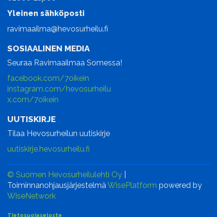
Yleinen sähköposti
ravimaailma@hevosurheilu.fi
SOSIAALINEN MEDIA
Seuraa Ravimaailmaa Somessa!
facebook.com/7oikein
instagram.com/hevosurheilu
x.com/7oikein
UUTISKIRJE
Tilaa Hevosurheilun uutiskirje
uutiskirje.hevosurheilu.fi
© Suomen Hevosurheilulehti Oy
|
Toiminnanohjausjärjestelmä
WisePlatform
powered by
WiseNetwork
Tietosuojaseloste