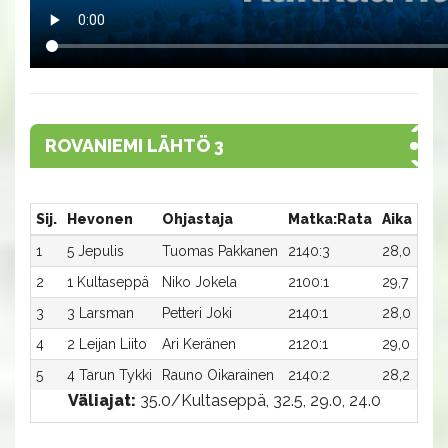
ROVANIEMI LÄHTÖ 3
Sij.
Hevonen
Ohjastaja
Matka:Rata
Aika
Pal
1
5 Jepulis
Tuomas Pakkanen
2140:3
28,0
1 0
2
1 Kultaseppä
Niko Jokela
2100:1
29,7
500
3
3 Larsman
Petteri Joki
2140:1
28,0
300
4
2 Leijan Liito
Ari Keränen
2120:1
29,0
200
5
4 Tarun Tykki
Rauno Oikarainen
2140:2
28,2
-
Väliajat:
35.0/Kultaseppä, 32.5, 29.0, 24.0