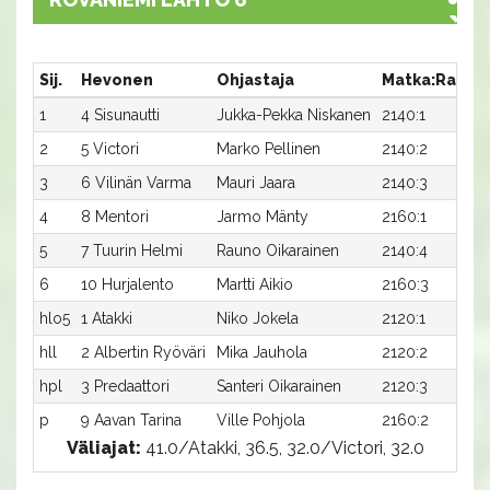
Sij.
Hevonen
Ohjastaja
Matka:Rata
1
4 Sisunautti
Jukka-Pekka Niskanen
2140:1
2
5 Victori
Marko Pellinen
2140:2
3
6 Vilinän Varma
Mauri Jaara
2140:3
4
8 Mentori
Jarmo Mänty
2160:1
5
7 Tuurin Helmi
Rauno Oikarainen
2140:4
6
10 Hurjalento
Martti Aikio
2160:3
hlo5
1 Atakki
Niko Jokela
2120:1
hll
2 Albertin Ryöväri
Mika Jauhola
2120:2
hpl
3 Predaattori
Santeri Oikarainen
2120:3
p
9 Aavan Tarina
Ville Pohjola
2160:2
Väliajat:
41.0/Atakki, 36.5, 32.0/Victori, 32.0