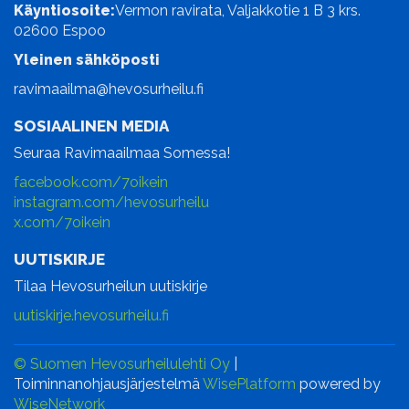
Käyntiosoite:
Vermon ravirata, Valjakkotie 1 B 3 krs.
02600 Espoo
Yleinen sähköposti
ravimaailma@hevosurheilu.fi
SOSIAALINEN MEDIA
Seuraa Ravimaailmaa Somessa!
facebook.com/7oikein
instagram.com/hevosurheilu
x.com/7oikein
UUTISKIRJE
Tilaa Hevosurheilun uutiskirje
uutiskirje.hevosurheilu.fi
© Suomen Hevosurheilulehti Oy
|
Toiminnanohjausjärjestelmä
WisePlatform
powered by
WiseNetwork