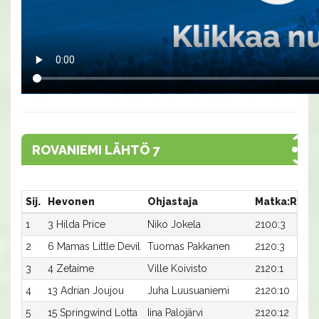
ROVANIEMI LÄHTÖ 7
Sij.
Hevonen
Ohjastaja
Matka:Rata
1
3 Hilda Price
Niko Jokela
2100:3
2
6 Mamas Little Devil
Tuomas Pakkanen
2120:3
3
4 Zetaime
Ville Koivisto
2120:1
4
13 Adrian Joujou
Juha Luusuaniemi
2120:10
5
15 Springwind Lotta
Iina Palojärvi
2120:12