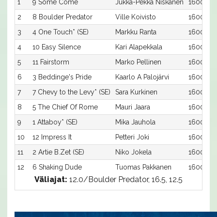
1
9 Some Come
Jukka-Pekka Niskanen
1600:9
2
8 Boulder Predator
Ville Koivisto
1600:8
3
4 One Touch* (SE)
Markku Ranta
1600:4
4
10 Easy Silence
Kari Alapekkala
1600:10
5
11 Fairstorm
Marko Pellinen
1600:11
6
3 Beddinge's Pride
Kaarlo A Palojärvi
1600:3
7
7 Chevy to the Levy* (SE)
Sara Kurkinen
1600:7
8
5 The Chief Of Rome
Mauri Jaara
1600:5
9
1 Attaboy* (SE)
Mika Jauhola
1600:1
10
12 Impress It
Petteri Joki
1600:12
11
2 Artie B.Zet (SE)
Niko Jokela
1600:2
12
6 Shaking Dude
Tuomas Pakkanen
1600:6
Väliajat:
12.0/Boulder Predator, 16.5, 12.5