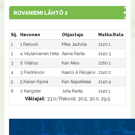
ROVANIEMI LÄHTÖ 2
Sij.
Hevonen
Ohjastaja
Matka:Rata
Aik
1
1 Rekooli
Mika Jauhola
2120:1
30,
2
4 Väylänvarren Heta
Aarne Ranta
2140:3
30,4
3
6 Vilahus
Kari Aikio
2160:1
30,7
4
3 Fredrikson
Kaarlo A Palojärvi
2140:2
32,3
5
5 Kairan Kipinä
Kari Alapekkala
2140:4
35,5
6
2 Kangster
Juha Ranta
2140:1
36,4
Väliajat:
33.0/Rekooli, 30.5, 30.0, 29.5