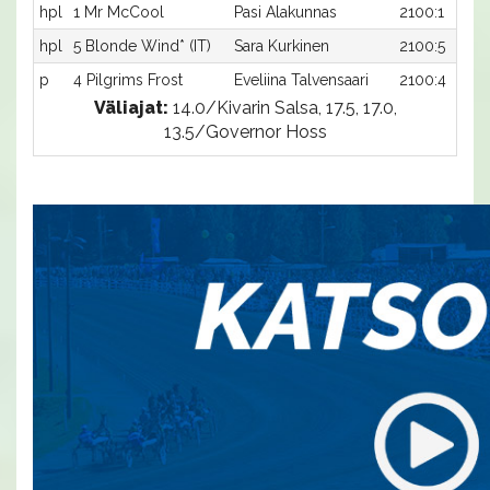
hpl
1 Mr McCool
Pasi Alakunnas
2100:1
hpl
5 Blonde Wind* (IT)
Sara Kurkinen
2100:5
p
4 Pilgrims Frost
Eveliina Talvensaari
2100:4
Väliajat:
14.0/Kivarin Salsa, 17.5, 17.0,
13.5/Governor Hoss