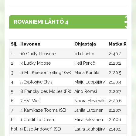
ROVANIEMI LÄHTÖ 4
Sij.
Hevonen
Ohjastaja
Matka:Rata
1
10 Guilty Pleasure
Iida Lantto
2140:2
2
3 Lucky Moose
Heli Perkiö
2120:2
3
6 M.T.Keepontrotting* (SE)
Maria Kurttila
2120:5
4
5 Explosive Elvis
Maiju Leppäjärvi
2120:4
5
8 Francky des Molles (FR)
Aino Romsi
2120:7
6
7 E.V. Mici
Noora Hirvimäki
2120:6
7
4 Kamikaze Tooma (SE)
Janita Luttunen
2120:3
hll
1 Credit To Dream
Elina Pakkanen
2100:1
hpl
9 Elise Andover* (SE)
Laura Jauhojärvi
2140:1