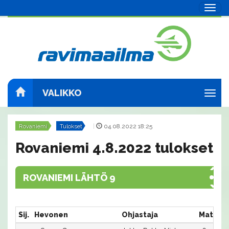
Navig
VALIKKO
Navig
Rovaniemi
Tulokset
|
04.08.2022 18:25
Rovaniemi 4.8.2022 tulokset
ROVANIEMI LÄHTÖ 9
Sij.
Hevonen
Ohjastaja
Matka:R