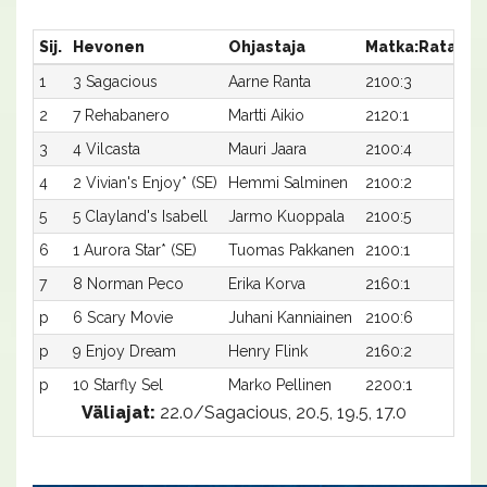
Sij.
Hevonen
Ohjastaja
Matka:Rata
Ai
1
3 Sagacious
Aarne Ranta
2100:3
19
2
7 Rehabanero
Martti Aikio
2120:1
18
3
4 Vilcasta
Mauri Jaara
2100:4
19
4
2 Vivian's Enjoy* (SE)
Hemmi Salminen
2100:2
19
5
5 Clayland's Isabell
Jarmo Kuoppala
2100:5
20
6
1 Aurora Star* (SE)
Tuomas Pakkanen
2100:1
21
7
8 Norman Peco
Erika Korva
2160:1
19
p
6 Scary Movie
Juhani Kanniainen
2100:6
-
p
9 Enjoy Dream
Henry Flink
2160:2
-
p
10 Starfly Sel
Marko Pellinen
2200:1
-
Väliajat:
22.0/Sagacious, 20.5, 19.5, 17.0