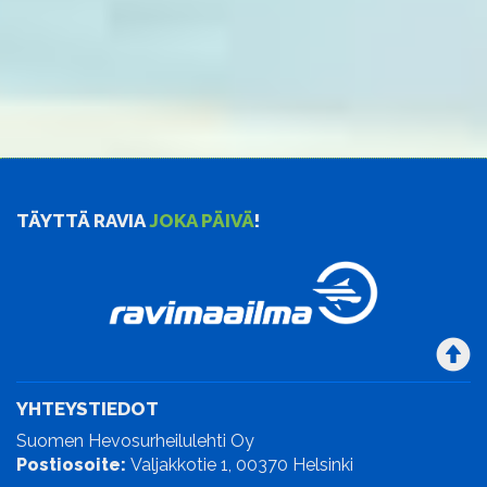
TÄYTTÄ RAVIA
JOKA PÄIVÄ
!
YHTEYSTIEDOT
Suomen Hevosurheilulehti Oy
Postiosoite:
Valjakkotie 1, 00370 Helsinki