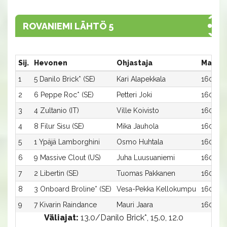
ROVANIEMI LÄHTÖ 5
Sij.
Hevonen
Ohjastaja
Matka:
1
5 Danilo Brick* (SE)
Kari Alapekkala
1600:5
2
6 Peppe Roc* (SE)
Petteri Joki
1600:6
3
4 Zultanio (IT)
Ville Koivisto
1600:4
4
8 Filur Sisu (SE)
Mika Jauhola
1600:8
5
1 Ypäjä Lamborghini
Osmo Huhtala
1600:1
6
9 Massive Clout (US)
Juha Luusuaniemi
1600:9
7
2 Libertin (SE)
Tuomas Pakkanen
1600:2
8
3 Onboard Broline* (SE)
Vesa-Pekka Kellokumpu
1600:3
9
7 Kivarin Raindance
Mauri Jaara
1600:7
Väliajat:
13.0/Danilo Brick*, 15.0, 12.0