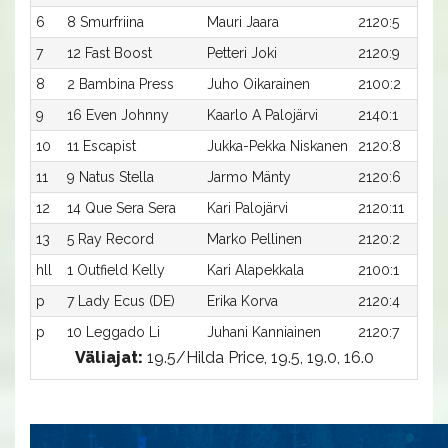
6
8 Smurfriina
Mauri Jaara
2120:5
7
12 Fast Boost
Petteri Joki
2120:9
8
2 Bambina Press
Juho Oikarainen
2100:2
9
16 Even Johnny
Kaarlo A Palojärvi
2140:1
10
11 Escapist
Jukka-Pekka Niskanen
2120:8
11
9 Natus Stella
Jarmo Mänty
2120:6
12
14 Que Sera Sera
Kari Palojärvi
2120:11
13
5 Ray Record
Marko Pellinen
2120:2
hll
1 Outfield Kelly
Kari Alapekkala
2100:1
p
7 Lady Ecus (DE)
Erika Korva
2120:4
p
10 Leggado Li
Juhani Kanniainen
2120:7
Väliajat:
19.5/Hilda Price, 19.5, 19.0, 16.0