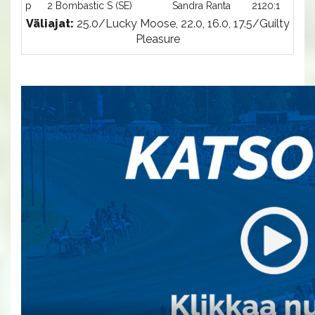
p
2 Bombastic S (SE)
Sandra Ranta
2120:1
Väliajat:
25.0/Lucky Moose, 22.0, 16.0, 17.5/Guilty
Pleasure