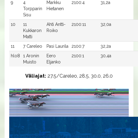
9
4
Markku
2100:4
31,2a
Torpparin
Hietanen
Sisu
10
11
Ahti Antti-
2100:11
32,0a
Kukkaron
Roiko
Matti
11
7 Careleo
Pasi Laurila
2100:7
32,2a
hlo8
1 Aronin
Eero
2100:1
30,4a
Muisto
Eljanko
Väliajat:
27.5/Careleo, 28.5, 30.0, 26.0