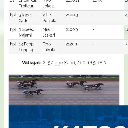
13
11 Cankus
Niko
2100:11
21,3x
1
Trotteur
Jokela
hpl
3 Igge
Ville
2100:3
-
4
Xadd
Pohjola
hpl
9 Speed
Miia
2100:9
-
1
Majami
Jaskari
hpl
13 Peppi
Tero
2120:1
-
7
Longleg
Latvala
Väliajat:
21.5/Igge Xadd, 21.0, 16.5, 18.0