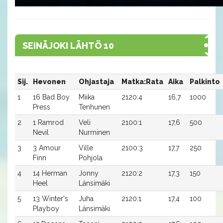
SEINÄJOKI LÄHTÖ 10
Sij.
Hevonen
Ohjastaja
Matka:Rata
Aika
Palkinto
1
16 Bad Boy
Miika
2120:4
16,7
1000
Press
Tenhunen
2
1 Ramrod
Veli
2100:1
17,6
500
Nevil
Nurminen
3
3 Amour
Ville
2100:3
17,7
250
Finn
Pohjola
4
14 Herman
Jonny
2120:2
17,3
150
Heel
Länsimäki
5
13 Winter's
Juha
2120:1
17,4
100
Playboy
Länsimäki