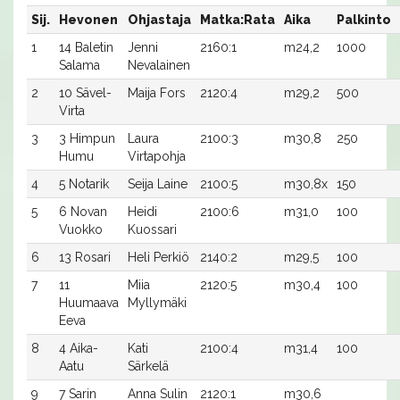
Sij.
Hevonen
Ohjastaja
Matka:Rata
Aika
Palkinto
1
14 Baletin
Jenni
2160:1
m24,2
1000
Salama
Nevalainen
2
10 Sävel-
Maija Fors
2120:4
m29,2
500
Virta
3
3 Himpun
Laura
2100:3
m30,8
250
Humu
Virtapohja
4
5 Notarik
Seija Laine
2100:5
m30,8x
150
5
6 Novan
Heidi
2100:6
m31,0
100
Vuokko
Kuossari
6
13 Rosari
Heli Perkiö
2140:2
m29,5
100
7
11
Miia
2120:5
m30,4
100
Huumaava
Myllymäki
Eeva
8
4 Aika-
Kati
2100:4
m31,4
100
Aatu
Särkelä
9
7 Sarin
Anna Sulin
2120:1
m30,6