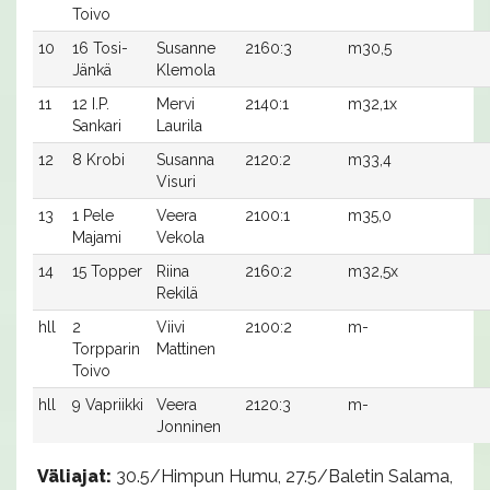
Toivo
10
16 Tosi-
Susanne
2160:3
m30,5
Jänkä
Klemola
11
12 I.P.
Mervi
2140:1
m32,1x
Sankari
Laurila
12
8 Krobi
Susanna
2120:2
m33,4
Visuri
13
1 Pele
Veera
2100:1
m35,0
Majami
Vekola
14
15 Topper
Riina
2160:2
m32,5x
Rekilä
hll
2
Viivi
2100:2
m-
Torpparin
Mattinen
Toivo
hll
9 Vapriikki
Veera
2120:3
m-
Jonninen
Väliajat:
30.5/Himpun Humu, 27.5/Baletin Salama,