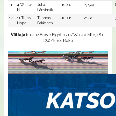
11
4 Waltter
Juha
2100:4
19,9ax
H
Länsimäki
12
11 Tricky
Tuomas
2100:11
21,2a
Hope
Pakkanen
Väliajat:
12.0/Brave Eight, 17.0/Walk a Mile, 18.0,
12.0/Errol Boko