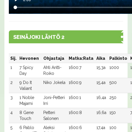
SEINÄJOKI LÄHTÖ 2
Sij.
Hevonen
Ohjastaja
Matka:Rata
Aika
Palkinto
1
7 Spicy
Ahti Antti-
1600:7
15,3a
1000
Day
Roiko
2
9 Do It
Niko Jokela
1600:9
15,4a
500
Valiant
3
1 Noble
Joni-Petteri
1600:1
16,4a
250
Majami
Irri
4
8 Gene
Petteri
1600:8
16,6a
150
Touch
Salonen
5
6 Pablo
Aleksi
1600:6
17,4a
100
1