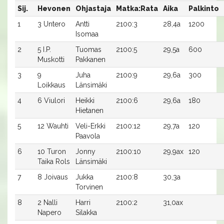
Sij.
Hevonen
Ohjastaja
Matka:Rata
Aika
Palkinto
1
3 Untero
Antti
2100:3
28,4a
1200
Isomaa
2
5 I.P.
Tuomas
2100:5
29,5a
600
Muskotti
Pakkanen
3
9
Juha
2100:9
29,6a
300
Loikkaus
Länsimäki
4
6 Viulori
Heikki
2100:6
29,6a
180
Hietanen
5
12 Wauhti
Veli-Erkki
2100:12
29,7a
120
Paavola
6
10 Turon
Jonny
2100:10
29,9ax
120
Taika Rols
Länsimäki
7
8 Joivaus
Jukka
2100:8
30,3a
Torvinen
8
2 Nalli
Harri
2100:2
31,0ax
Napero
Silakka