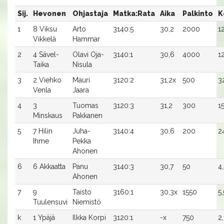
Sij.
Hevonen
Ohjastaja
Matka:Rata
Aika
Palkinto
K
1
8 Viksu
Arto
3140:5
30,2
2000
1
Vikkelä
Hammar
2
4 Sävel-
Olavi Oja-
3140:1
30,6
4000
1
Taika
Nisula
3
2 Viehko
Mauri
3120:2
31,2x
500
3
Venla
Jaara
4
3
Tuomas
3120:3
31,2
300
1
Minskaus
Pakkanen
5
7 Hilin
Juha-
3140:4
30,6
200
2
Ihme
Pekka
Ahonen
6
6 Akkaatta
Panu
3140:3
30,7
50
4
Ahonen
7
9
Taisto
3160:1
30,3x
1550
5
Tuulensuvi
Niemistö
k
1 Ypäjä
Ilkka Korpi
3120:1
-x
750
2,