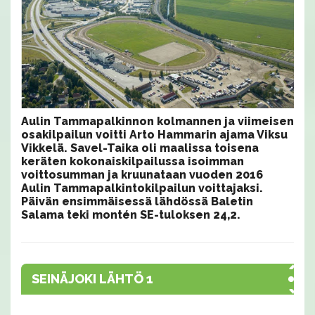
Aulin Tammapalkinnon kolmannen ja viimeisen
osakilpailun voitti Arto Hammarin ajama Viksu
Vikkelä. Savel-Taika oli maalissa toisena
keräten kokonaiskilpailussa isoimman
voittosumman ja kruunataan vuoden 2016
Aulin Tammapalkintokilpailun voittajaksi.
Päivän ensimmäisessä lähdössä Baletin
Salama teki montén SE-tuloksen 24,2.
SEINÄJOKI LÄHTÖ 1