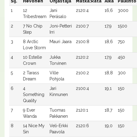
Sij.
Hevonen
Ohjastaja
Matka:Rata
Aika
Palkinto
1
12
Jani
2120:4
16,6
3000
Tribestream
Peräsalo
2
7 No Chip
Joni-Petteri
2100:7
17,9
1500
Step
Irri
3
8 Arctic
Mauri Jaara
2100:8
18,6
750
Love Storm
4
10 Estelle
Jukka
2120:2
17,9
450
Crown
Torvinen
5
2 Tarass
Ville
2100:2
18,8
300
Dream
Pohjola
6
4
Jari
2100:4
19,1
150
Something
Kinnunen
Quality
7
9 Ever
Tuomas
2120:1
18,7
150
Wanda
Pakkanen
8
14 Nice My
Veli-Erkki
2120:6
19,0
150
Sin
Paavola