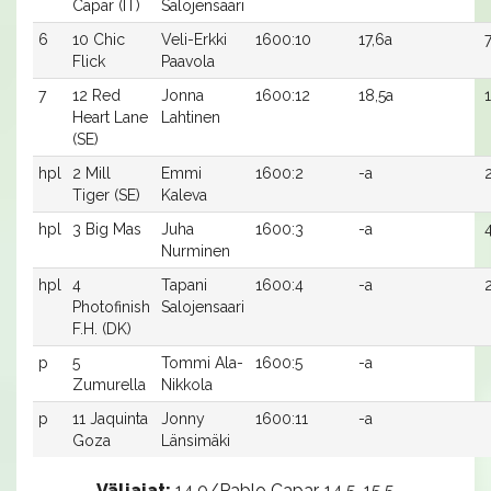
Capar (IT)
Salojensaari
6
10 Chic
Veli-Erkki
1600:10
17,6a
Flick
Paavola
7
12 Red
Jonna
1600:12
18,5a
Heart Lane
Lahtinen
(SE)
hpl
2 Mill
Emmi
1600:2
-a
Tiger (SE)
Kaleva
hpl
3 Big Mas
Juha
1600:3
-a
Nurminen
hpl
4
Tapani
1600:4
-a
Photofinish
Salojensaari
F.H. (DK)
p
5
Tommi Ala-
1600:5
-a
Zumurella
Nikkola
p
11 Jaquinta
Jonny
1600:11
-a
Goza
Länsimäki
Väliajat:
14.0/Pablo Capar, 14.5, 15.5