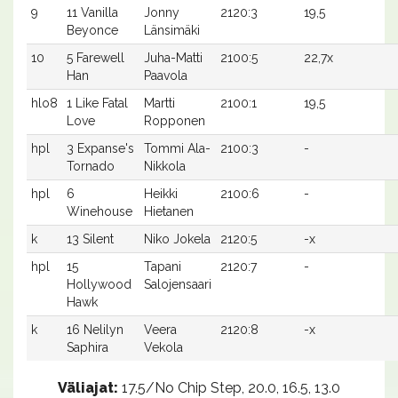
9
11 Vanilla
Jonny
2120:3
19,5
Beyonce
Länsimäki
10
5 Farewell
Juha-Matti
2100:5
22,7x
Han
Paavola
hlo8
1 Like Fatal
Martti
2100:1
19,5
Love
Ropponen
hpl
3 Expanse's
Tommi Ala-
2100:3
-
Tornado
Nikkola
hpl
6
Heikki
2100:6
-
Winehouse
Hietanen
k
13 Silent
Niko Jokela
2120:5
-x
hpl
15
Tapani
2120:7
-
Hollywood
Salojensaari
Hawk
k
16 Nelilyn
Veera
2120:8
-x
Saphira
Vekola
Väliajat:
17.5/No Chip Step, 20.0, 16.5, 13.0