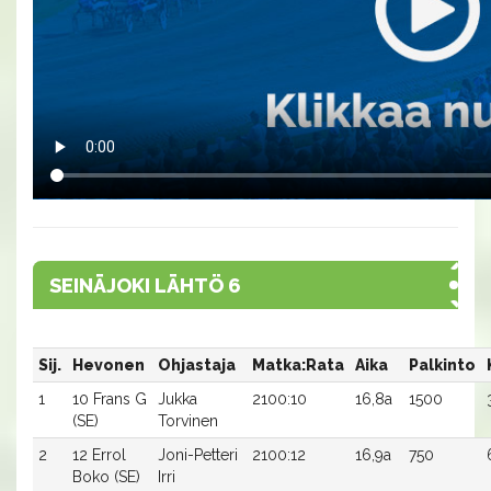
SEINÄJOKI LÄHTÖ 6
Sij.
Hevonen
Ohjastaja
Matka:Rata
Aika
Palkinto
1
10 Frans G
Jukka
2100:10
16,8a
1500
(SE)
Torvinen
2
12 Errol
Joni-Petteri
2100:12
16,9a
750
Boko (SE)
Irri