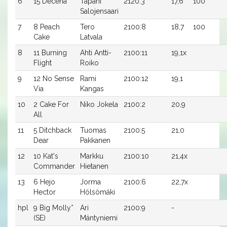
6
15 Decena
Tapani
2120:3
17,6
100
Salojensaari
7
8 Peach
Tero
2100:8
18,7
100
Cake
Latvala
8
11 Burning
Ahti Antti-
2100:11
19,1x
Flight
Roiko
9
12 No Sense
Rami
2100:12
19,1
Via
Kangas
10
2 Cake For
Niko Jokela
2100:2
20,9
All
11
5 Ditchback
Tuomas
2100:5
21,0
Dear
Pakkanen
12
10 Kat's
Markku
2100:10
21,4x
Commander
Hietanen
13
6 Hejo
Jorma
2100:6
22,7x
Hector
Hölsömäki
hpl
9 Big Molly*
Ari
2100:9
-
(SE)
Mäntyniemi