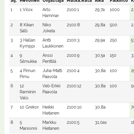
Sij.
Hevonen
Ohjastaja
Matka:Rata
Aika
Palkinto
K
1
1 Vilox
Arto
2100:1
29,7a
1000
2
Hammar
2
8 Kikan
Niko
2100:8
29,8a
500
2
Sälli
Jokela
3
3 Hallan
Antti
2100:3
29,9a
250
5
Kymppi
Laukkonen
4
9
Anssi
2100:9
30,5a
150
3
Silmukka
Penttilä
5
4 Pimun
Juha-Matti
2100:4
30,8a
100
2
Pimu
Paavola
6
12
Veli-Erkki
2100:12
30,8a
100
5
Ramiinin
Paavola
Valo
7
10 Grekor
Heikki
2100:10
30,8a
7
Hietanen
8
5
Markku
2100:5
31,0ax
1
Manionni
Hietanen