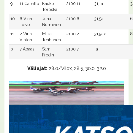
9
11 Camillo
Kauko
2100:11
31,1a
3
Toroska
10
6 Virin
Juha
2100:6
31,5a
6
Toivo
Nurminen
11
2 Virin
Miika
2100:2
31,9ax
8
Vihtori
Tenhunen
p
7 Apaas
Sami
2100:7
-a
Fredin
Väliajat:
28.0/Vilox, 28.5, 30.0, 32.0