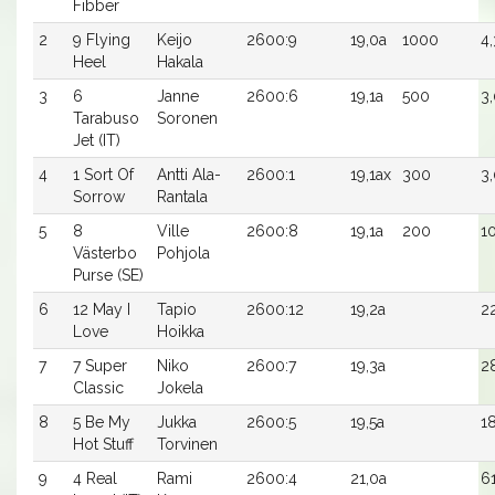
Fibber
2
9 Flying
Keijo
2600:9
19,0a
1000
4,
Heel
Hakala
3
6
Janne
2600:6
19,1a
500
3
Tarabuso
Soronen
Jet (IT)
4
1 Sort Of
Antti Ala-
2600:1
19,1ax
300
3
Sorrow
Rantala
5
8
Ville
2600:8
19,1a
200
1
Västerbo
Pohjola
Purse (SE)
6
12 May I
Tapio
2600:12
19,2a
2
Love
Hoikka
7
7 Super
Niko
2600:7
19,3a
2
Classic
Jokela
8
5 Be My
Jukka
2600:5
19,5a
1
Hot Stuff
Torvinen
9
4 Real
Rami
2600:4
21,0a
6