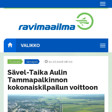
Navig
VALIKKO
Navig
Tulokset
Seinäjoki
|
01.07.2016 08:00
Sävel-Taika Aulin
Tammapalkinnon
kokonaiskilpailun voittoon