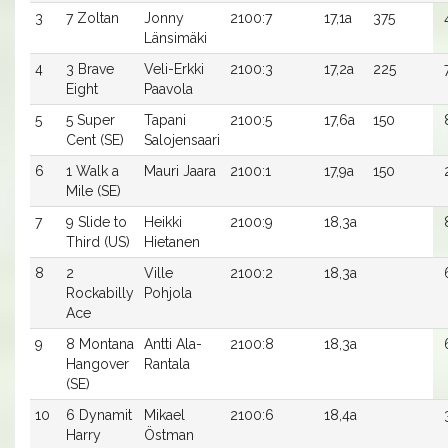
3
7 Zoltan
Jonny
2100:7
17,1a
375
Länsimäki
4
3 Brave
Veli-Erkki
2100:3
17,2a
225
Eight
Paavola
5
5 Super
Tapani
2100:5
17,6a
150
Cent (SE)
Salojensaari
6
1 Walk a
Mauri Jaara
2100:1
17,9a
150
Mile (SE)
7
9 Slide to
Heikki
2100:9
18,3a
Third (US)
Hietanen
8
2
Ville
2100:2
18,3a
Rockabilly
Pohjola
Ace
9
8 Montana
Antti Ala-
2100:8
18,3a
Hangover
Rantala
(SE)
10
6 Dynamit
Mikael
2100:6
18,4a
Harry
Östman