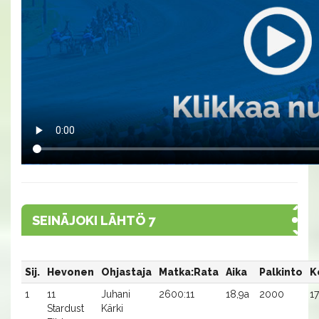
SEINÄJOKI LÄHTÖ 7
Sij.
Hevonen
Ohjastaja
Matka:Rata
Aika
Palkinto
K
1
11
Juhani
2600:11
18,9a
2000
1
Stardust
Kärki