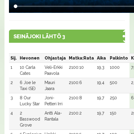
SEINÄJOKI LÄHTÖ 3
Sij.
Hevonen
Ohjastaja
Matka:Rata
Aika
Palkinto
K
1
10 Carla
Veli-Erkki
2100:10
19,3
1000
7
Cates
Paavola
2
6 Joe le
Mauri
2100:6
19,4
500
2
Taxi (SE)
Jaara
3
8 Our
Joni-
2100:8
19,7
250
6
Lucky Star
Petteri Irri
4
2
Antti Ala-
2100:2
19,7
150
2
Basswood
Rantala
Grove