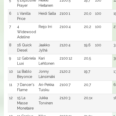
5
5 Explosive
Heikki
2100:5
19,7
100
1
Prayer
Hietanen
6
1 Vanilla
Heidi Salla
2100:1
20,0
100
1
Price
7
4
Reijo Irri
2100:4
20,2
100
2
Widewood
Adeline
8
16 Quick
Jaakko
2120:4
19,6
100
3
Diesel
Jylhä
9
12 Gabriela
Kari
2100:12
20,5
3
Luxi
Lehtonen
10
14 Bablo
Jonny
2120:2
19,7
1
Beyonce
Länsimäki
11
7 Dancer's
Ari-Pekka
2100:7
20,7
6
Flame
Tuisku
12
15 La
Jukka
2120:3
20,1x
1
Masse
Torvinen
Monetaire