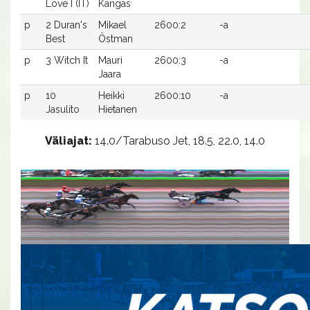
Love I (IT)
Kangas
p
2 Duran's
Mikael
2600:2
-a
Best
Östman
p
3 Witch It
Mauri
2600:3
-a
Jaara
p
10
Heikki
2600:10
-a
Jasulito
Hietanen
Väliajat:
14.0/Tarabuso Jet, 18.5, 22.0, 14.0