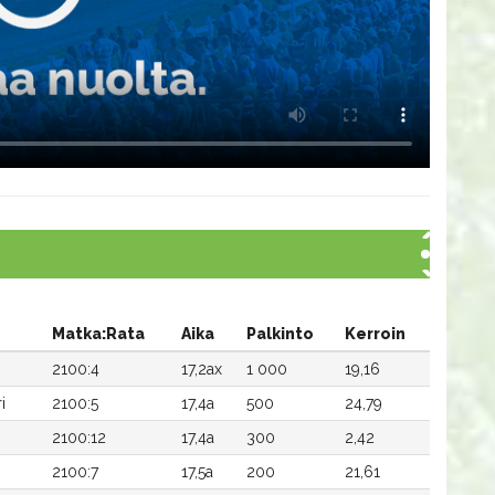
Matka:Rata
Aika
Palkinto
Kerroin
2100:4
17,2ax
1 000
19,16
i
2100:5
17,4a
500
24,79
2100:12
17,4a
300
2,42
2100:7
17,5a
200
21,61