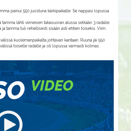
tamma painui 550 juostuna kärkipaikalle. Se nappasi lopussa
tä tamma lähti viimeisen takasuoran alussa selkään 3.radalle.
a tamma tuli rehellisesti sisään asti ehtien toiseksi. Viim.
älissä kuolemanpaikalta johtavan kantaan. Ruuna jäi 550
älissä toiselle radalle ja oli lopussa varmasti kolmas.