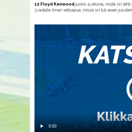
12 Floyd Kenwood
juoksi 4.ulkona, mistä ori läh
3.radalle ilman vetoapua, missä ori tuli aivan juosten