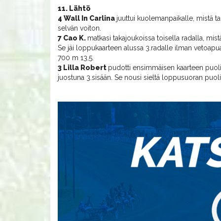
11. Lähtö
4 Wall In Carlina
juuttui kuolemanpaikalle, mistä 
selvän voiton.
7 Cao K.
matkasi takajoukoissa toisella radalla, mis
Se jäi loppukaarteen alussa 3.radalle ilman vetoapua j
700 m 13,5.
3 Lilla Robert
pudotti ensimmäisen kaarteen puoliv
juostuna 3.sisään. Se nousi sieltä loppusuoran puoliv