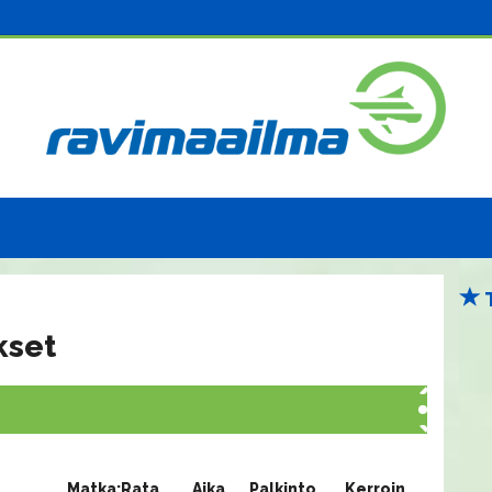
kset
Matka:Rata
Aika
Palkinto
Kerroin