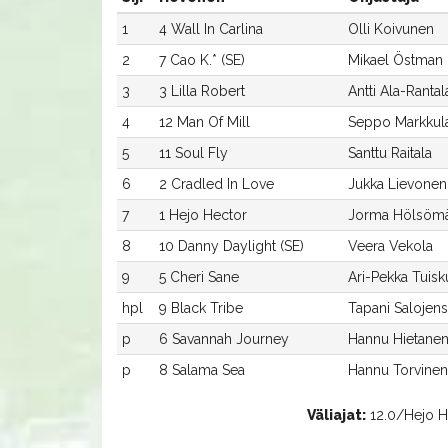
1
4 Wall In Carlina
Olli Koivunen
2
7 Cao K.* (SE)
Mikael Östman
3
3 Lilla Robert
Antti Ala-Rantal
4
12 Man Of Mill
Seppo Markkul
5
11 Soul Fly
Santtu Raitala
6
2 Cradled In Love
Jukka Lievonen
7
1 Hejo Hector
Jorma Hölsömä
8
10 Danny Daylight (SE)
Veera Vekola
9
5 Cheri Sane
Ari-Pekka Tuisk
hpl
9 Black Tribe
Tapani Salojens
p
6 Savannah Journey
Hannu Hietane
p
8 Salama Sea
Hannu Torvinen
Väliajat:
12.0/Hejo He