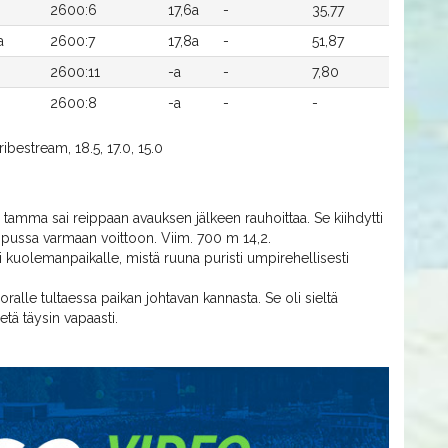
2600:6
17,6a
-
35,77
a
2600:7
17,8a
-
51,87
2600:11
-a
-
7,80
2600:8
-a
-
-
ibestream, 18.5, 17.0, 15.0
ä tamma sai reippaan avauksen jälkeen rauhoittaa. Se kiihdytti
lopussa varmaan voittoon. Viim. 700 m 14,2.
i kuolemanpaikalle, mistä ruuna puristi umpirehellisesti
oralle tultaessa paikan johtavan kannasta. Se oli sieltä
tä täysin vapaasti.