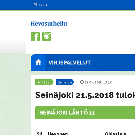
Etusivu
VIHJEPALVELUT
Tulokset
Seinäjoki
|
21.05.2018 18:20
Seinäjoki 21.5.2018 tulo
SEINÄJOKI LÄHTÖ 11
Sij.
Hevonen
Ohjastaja