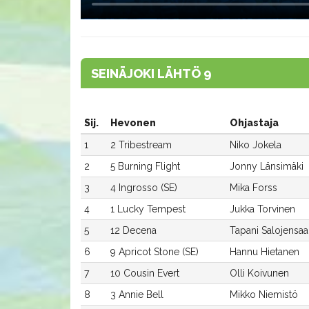
SEINÄJOKI LÄHTÖ 9
Sij.
Hevonen
Ohjastaja
1
2 Tribestream
Niko Jokela
2
5 Burning Flight
Jonny Länsimäki
3
4 Ingrosso (SE)
Mika Forss
4
1 Lucky Tempest
Jukka Torvinen
5
12 Decena
Tapani Salojensaa
6
9 Apricot Stone (SE)
Hannu Hietanen
7
10 Cousin Evert
Olli Koivunen
8
3 Annie Bell
Mikko Niemistö