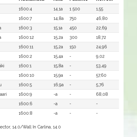
1600:4
14,1a
1 500
1,55
1600:7
14,8a
750
46,80
a
1600:3
15,1a
450
22,69
a
1600:12
15,2a
300
18,72
1600:11
15,2a
150
24,96
1600:2
15,4a
-
9,02
ki
1600:1
15,8a
-
53,49
1600:10
15,9a
-
57,60
u
1600:5
16,9a
-
5,76
aari
1600:9
-a
-
68,08
n
1600:6
-a
-
-
1600:8
-a
-
-
ctor, 14.0/Wall In Carlina, 14.0