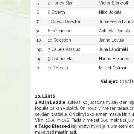
5
2 Honey Star
Victor Björkroth
6
6 Ewerth
Niko Jokela
7
1 Crown Director
Juha-Pekka Lauril
9
8 Felicienne
Antti Ala-Rantala
10
10 Question
Janne Levula
hpl
3 Callela Kassius
Juha Länsimäki
hpl
9 Gabriel Star
Hannu Hietanen
p
11 Doreeta
Mikael Östman
Väliajat:
13.5/Tai
10. Lähtö
4 All In Laddie
laukkasi 50 juostuna hylkäyksen raja
lopulla paikan 5.sisältä. Ori nousi viimeisen takasuor
selkään 3.radalle. Ori siirtyi 250 ennen maalia kiriin 
Viim. 1600 m 15,8. Tästä viimeiset 600 metriä sujuiva
5 Taigo Blessed
käynnistyi hyvin ja ruuna eteni en
mukavasti maaliin asti.