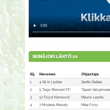
SEINÄJOKI LÄHTÖ 10
Sij.
Hevonen
Ohjastaja
1
4 All In Laddie
Santtu Raitala
2
5 Taigo Blessed (IT)
Tapani Salojensaar
3
12 Floyd Kenwood
Mauno Laurila
4
7 Modena Meisels
Mika Forss