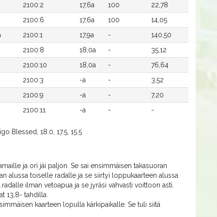
2100:2
17,6a
100
22,78
2100:6
17,6a
100
14,05
a
2100:1
17,9a
-
140,50
2100:8
18,0a
-
35,12
2100:10
18,0a
-
76,64
2100:3
-a
-
3,52
2100:9
-a
-
7,20
2100:11
-a
-
-
go Blessed, 18.0, 17.5, 15.5
maille ja ori jäi paljon. Se sai ensimmäisen takasuoran
an alussa toiselle radalle ja se siirtyi loppukaarteen alussa
4.radalle ilman vetoapua ja se jyräsi vahvasti voittoon asti.
t 13,8- tahdilla.
simmäisen kaarteen lopulla kärkipaikalle. Se tuli siitä