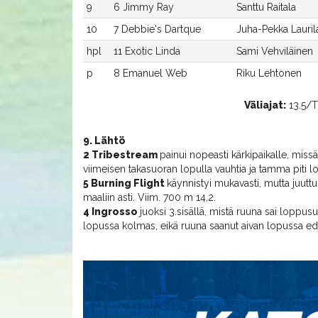
9
6 Jimmy Ray
Santtu Raitala
10
7 Debbie's Dartque
Juha-Pekka Lauril
hpl
11 Exotic Linda
Sami Vehviläinen
p
8 Emanuel Web
Riku Lehtonen
Väliajat:
13.5/Tr
9. Lähtö
2 Tribestream
painui nopeasti kärkipaikalle, miss
viimeisen takasuoran lopulla vauhtia ja tamma piti 
5 Burning Flight
käynnistyi mukavasti, mutta juuttu
maaliin asti. Viim. 700 m 14,2.
4 Ingrosso
juoksi 3.sisällä, mistä ruuna sai loppusu
lopussa kolmas, eikä ruuna saanut aivan lopussa ede