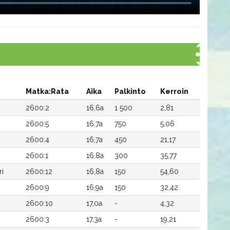
Matka:Rata
Aika
Palkinto
Kerroin
2600:2
16,6a
1 500
2,81
2600:5
16,7a
750
5,06
2600:4
16,7a
450
21,17
2600:1
16,8a
300
35,77
ri
2600:12
16,8a
150
54,60
2600:9
16,9a
150
32,42
2600:10
17,0a
-
4,32
2600:3
17,3a
-
19,21